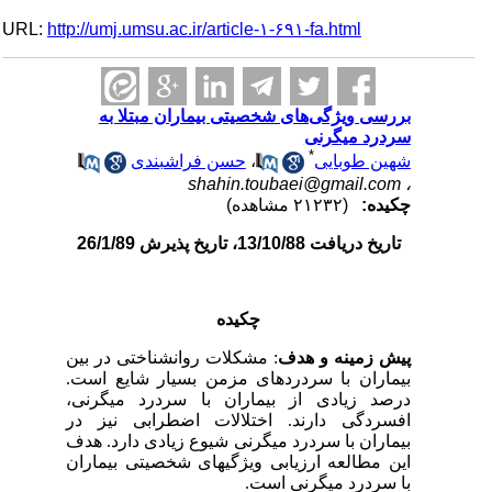
URL:
http://umj.umsu.ac.ir/article-۱-۶۹۱-fa.html
بررسی ویژگی‌های شخصیتی بیماران مبتلا به
سردرد میگرنی
*
شهین طوبایی
،
حسن فراشبندی
shahin.toubaei@gmail.com
،
چکیده:
(۲۱۲۳۲ مشاهده)
تاریخ دریافت 13/10/88، تاریخ پذیرش 26/1/89
چکیده
پیش زمینه و هدف
: مشکلات
روان­شناختی
در بین
بیماران با سردرد
­ها
ی مزمن بسیار شایع است.
درصد زیادی از بیماران با سردرد میگرنی،
افسردگی دارند. اختلالات اضطرابی نیز در
بیماران با سردرد میگرنی شیوع زیادی دارد. هدف
این مطالعه ارزیابی ویژگی
­ها
ی شخصیتی بیماران
با سردرد میگرنی است.