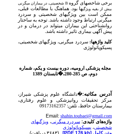
برخی شاخص
­ها
ی گروه
B
شخصیتی، در بیماران میگرنی
­ها
بود. هماهنگ با مطالعات قبلی،
بیش از بقیه ویژگی
ممکن است بین ویژگی
­ها
ی شخصیتی و سردرد
میگرنی ارتباط وجود داشته باشد. توجه به ساختار
روان­شناختی
این بیماران می­تواند در درمان و در
پیش آگهی بیماری تاثیر داشته باشد.
کلید واژه
­ها
:
سردرد میگرنی، ویژگی­
­ها
ی شخصیتی،
پسیکوپاتولوژی
مجله پزشکی ارومیه، دوره بیست و یکم، شماره‌
دوم، ص 285-280
،
�
تابستان 1389
آدرس مکاتبه:
�
دانشگاه علوم پزشکی شیراز،
مرکز تحقیقات روان­پزشکی و علوم رفتاری،
بیمارستان حافظ
، تلفن: 09173162357
Email:
shahin.toubaei@gmail.com
واژه‌های کلیدی:
سردرد میگرنی
،
ویژگی­­های
شخصیتی
،
پسیکوپاتولوژی
متن کامل
[PDF 176 kb]
(۳۶۸۳ دریافت)