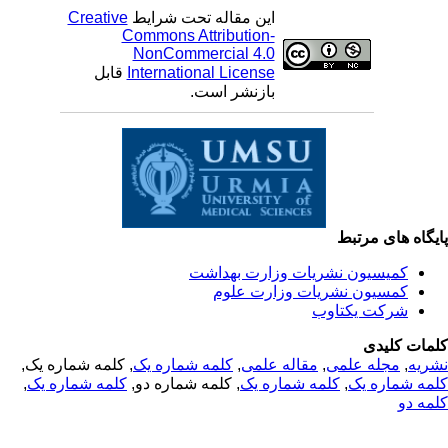
این مقاله تحت شرایط
Creative
Commons Attribution-
NonCommercial 4.0
International License
قابل
بازنشر است.
یگاه های مرتبط
کمیسیون نشریات وزارت بهداشت
کمسیون نشریات وزارت علوم
شرکت یکتاوب
مات کلیدی
ریه
,
مجله علمی
,
مقاله علمی
,
کلمه شماره یک
, کلمه شماره یک,
مه شماره یک
,
کلمه شماره یک
, کلمه شماره دو,
کلمه شماره یک
,
مه دو
© 2025 All Rights Reserved | Health Science Monitor | Designed &
Developed by : Yektaweb