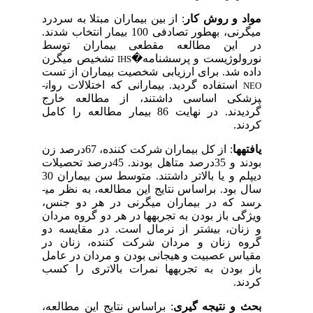
مواد و روش کار
: از بین بیماران مبتلا به سردرد
میگرنی، به­طور تصادفی 100 بیمار انتخاب شدند.
در این مطالعه مقطعی بیماران توسط
نورولوژیست و
پرسش­نامه
�
تشخیص میگرن
IHS
داده شد. برای ارزیابی شخصیت بیماران از تست
استفاده گردید. بیمارانی که اختلالات روان­
NEO
پزشکی اساسی داشتند، از مطالعه خارج
گردیدند. در ن
­ها
یت 86 بیمار مطالعه را کامل
کردند.
یافته
­ها
: از کل بیماران شرکت کننده، 67درصد زن
بودند و 35درصد متاهل بودند. 45درصد تحصیلات
دیپلم و یا بالاتر داشتند. متوسط سن بیماران 30
سال بود. براساس نتایج این مطالعه، به نظر می­
رسد که در بیماران میگرنی در هر دو جنس،
ویژگی باز بودن به تجربه
­ها
در هر دو گروه مردان
و زنان، بیشتر از نرمال است. در مقایسه دو
گروه زنان و مردان شرکت کننده، زنان در
مقیاس عصبیت و هیجانی بودن و مردان در عامل
باز بودن به تجربه
­ها
نمرات بالاتری را کسب
کردند.
بحث و نتیجه گیری
: براساس نتایج این مطالعه،