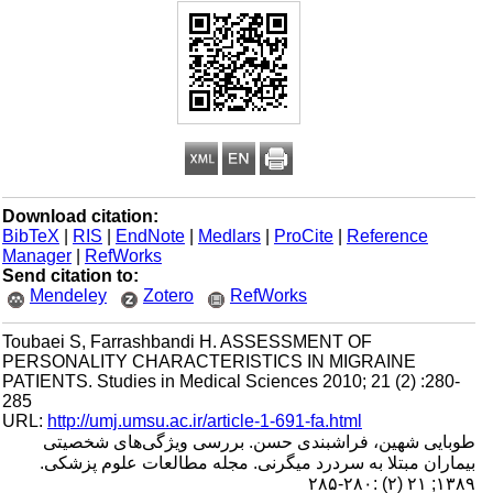
Download citation:
BibTeX
|
RIS
|
EndNote
|
Medlars
|
ProCite
|
Reference
Manager
|
RefWorks
Send citation to:
Mendeley
Zotero
RefWorks
Toubaei S, Farrashbandi H. ASSESSMENT OF
PERSONALITY CHARACTERISTICS IN MIGRAINE
PATIENTS. Studies in Medical Sciences 2010; 21 (2) :280-
285
URL:
http://umj.umsu.ac.ir/article-1-691-fa.html
طوبایی شهین، فراشبندی حسن. بررسی ویژگی‌های شخصیتی
بیماران مبتلا به سردرد میگرنی. مجله مطالعات علوم پزشکی.
۱۳۸۹; ۲۱ (۲) :۲۸۰-۲۸۵