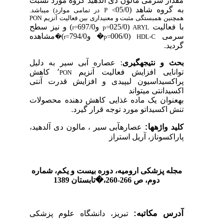
مقدار سرمی مالون دی آلدهید گروه مورد نسبت
به گروه شاهد (05/0
<
P
در تمامی موارد) می­باشد.
همچنین همبستگی مثبت و معنی­داری بین فعالیت آنزیم
PON
با فعالیت
(025/0
و697/0
) و نیز سطح
r=
p=
ARYL
سرمی
(006/0
�
و794/0
)
مشاهده
�
r=
p=
HDL-C
گردید
.
بحث و نتیجه­گیری
: عصاره آبی سیر به دلیل
توانایی افزایش فعالیت آنزیم
٬
کاهش
PON
پراکسیداسیون لیپیدی و افزایش قدرت آنتی
اکسیدانتی
می­
تواند
به­عنوان یک ماده غذایی کاهش دهنده محصولات
تنش اکسیداتو مورد توجه قرار گیرد.
ها:
کلید واژه­
عصاره­آبی سیر ، مالون دی آلدهید،
پاراکسوناز، آریل استراز
مجله پزشکی ارومیه، دوره بیست و یکم، شماره‌
دوم، ص 266-260
،
�
تابستان 1389
آدرس مکاتبه:
تبریز، دانشگاه علوم پزشکی