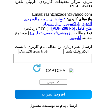
تبریز، مرکز تحقیقات کاربردی داروئی تلفن:
09141145493
Email: rashtchizadeh@yahoo.com
واژه‌های کلیدی:
عصاره­آبی سیر
،
مالون دی
آلدهید
،
پاراکسوناز
،
آریل استراز
متن کامل
[PDF 208 kb]
(۳۳۳۰ دریافت)
نوع مطالعه:
پژوهشي(توصیفی- تحلیلی)
| موضوع
مقاله:
آناتومی
ارسال نظر درباره این مقاله : نام کاربری یا پست
الکترونیک شما:
ارسال پیام به نویسنده مسئول