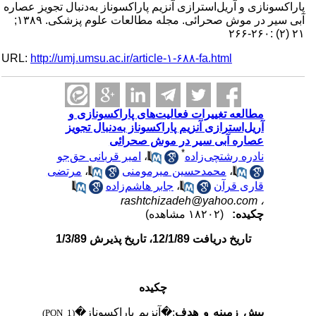
پاراکسونازی و آریل‌استرازی آنزیم پاراکسوناز به‌دنبال تجویز عصاره
آبی سیر در موش صحرائی. مجله مطالعات علوم پزشکی. ۱۳۸۹;
۲۱ (۲) :۲۶۰-۲۶۶
URL:
http://umj.umsu.ac.ir/article-۱-۶۸۸-fa.html
مطالعه تغییرات فعالیت‌های پاراکسونازی و
آریل‌استرازی آنزیم پاراکسوناز به‌دنبال تجویز
عصاره آبی سیر در موش صحرائی
*
نادره رشتچی‌زاده
،
امیر قربانی حق‌جو
،
محمدحسین میرمومنی
،
مرتضی
قاری قرآن
،
جابر هاشم‌زاده
rashtchizadeh@yahoo.com
،
چکیده:
(۱۸۲۰۲ مشاهده)
تاریخ دریافت 12/1/89، تاریخ پذیرش 1/3/89
چکیده
پیش زمینه و هدف
:
�
آنزیم پاراکسوناز
�
(PON 1)