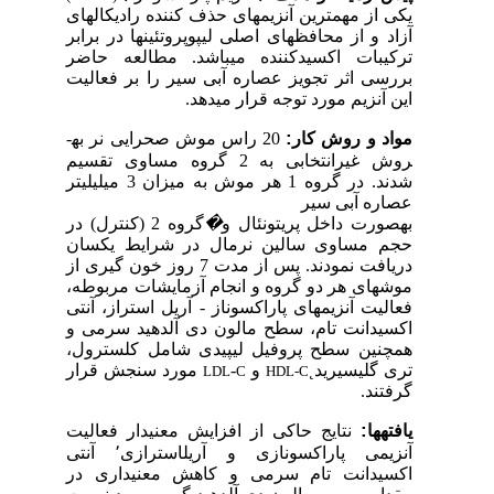
یکی از مهم­ترین آنزیم­
­ها
ی حذف کننده رادیکال­
­ها
ی
آزاد و از محافظ­
­ها
ی اصلی لیپوپروتئین­
­ها
در برابر
ترکیبات اکسیدکننده می­باشد. مطالعه حاضر
بررسی اثر تجویز عصاره آبی سیر را بر فعالیت
این آنزیم مورد توجه قرار می­دهد.
:
مواد و روش کار
20 راس موش صحرایی نر به­
روش غیرانتخابی به 2 گروه مساوی تقسیم
شدند. در گروه 1 هر موش به میزان 3 میلی­لیتر
عصاره آبی سیر
به­صورت داخل پریتونئال و
�
گروه 2 (کنترل) در
حجم مساوی سالین نرمال در شرایط یکسان
دریافت نمودند. پس از مدت 7 روز خون گیری از
موش­های هر دو گروه و انجام آزمایشات مربوطه،
فعالیت آنزیم­های پاراکسوناز - آریل استراز، آنتی
اکسیدانت تام، سطح مالون دی آلدهید سرمی و
همچنین سطح پروفیل لیپیدی شامل کلسترول،
تری گلیسیرید
˛
و
-
مورد سنجش قرار
LDL
C
HDL-C
گرفتند.
:
یافته
­ها
نتایج حاکی از افزایش معنی­دار فعالیت
آنزیمی پاراکسونازی و آریل­استرازی
٬
آنتی
اکسیدانت تام سرمی و کاهش معنی­داری در