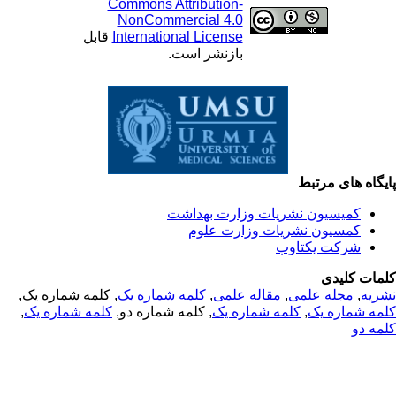
Commons Attribution-
NonCommercial 4.0
International License
قابل
بازنشر است.
یگاه های مرتبط
کمیسیون نشریات وزارت بهداشت
کمسیون نشریات وزارت علوم
شرکت یکتاوب
مات کلیدی
ریه
,
مجله علمی
,
مقاله علمی
,
کلمه شماره یک
, کلمه شماره یک,
مه شماره یک
,
کلمه شماره یک
, کلمه شماره دو,
کلمه شماره یک
,
مه دو
© 2025 All Rights Reserved | Health Science Monitor | Designed &
Developed by : Yektaweb