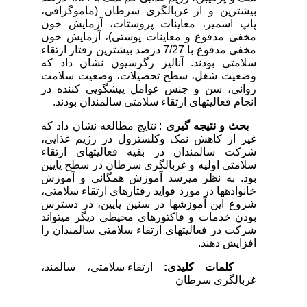
بیشترین و از غربالگری سرطان (ماموگرافی،
پاپ اسمیر، معاینات پروستات، آزمایش خون
مخفی مدفوع و معاینات پوستی)، آزمایش خون
مخفی مدفوع با 7/27 درصد بیشترین رفتار ارتقاء
سلامتی بودند. آنالیز رگرسیون نشان داد که
وضعیت شغل، سطح تحصیلات، وضعیت سلامت
روانی، سن و جنس عوامل پیشگویی کننده در
انجام فعالیت­های ارتقاء سلامتی سالمندان بودند.
بحث و نتیجه گیری
: نتایج مطالعه نشان داد که
غیر از کاهش نمک وکلسترول در رژیم غذایی،
شرکت سالمندان در بقیه فعالیت­های ارتقاء
سلامتی اولیه و غربالگری سرطان در سطح پایین
بود. به نظر می­رسد آموزش همگانی و آموزش
خانواده­ها در مورد فواید رفتارهای ارتقاء سلامتی،
شروع این آموزش­ها در سنین پایین، در دسترس
بودن خدمات و فاکتورهای محیطی دیگر می­تواند
شرکت در فعالیت­های ارتقاء سلامتی سالمندان را
افزایش دهند.
کلمات کلیدی:
ارتقاء سلامتی، سالمند،
غربالگری سرطان