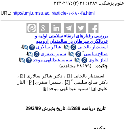
علوم پزشکی. ۱۳۸۹; ۲۱ (۲) :۲۱۷-۲۲۳
URL:
http://umj.umsu.ac.ir/article-۱-۶۸۰-fa.html
بررسی رفتارهای ارتقاء سلامتی اولیه و
غربالگری سرطان در سالمندان ارومیه
اسفندیار بالجانی
،
شاکر سالاری
،
*
صالح سلیمی
،
سمیرا صفری
،
الناز علوی
،
سمیه عبداللهی موحد
چکیده:
(۲۸۶۹۹ مشاهده)
اسفندیار بالجانی
[1]
، دکتر شاکر سالاری
[2]
،
،
*
دکتر صالح سلیمی
[3]
، سمیرا صفری
[4]
الناز
،
علوی
[5]
سمیه عبداللهی موحد
[6]
تاریخ دریافت 1/2/89، تاریخ پذیرش 29/3/89
چکیده