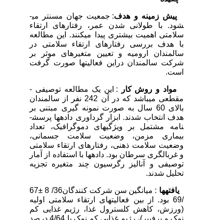
پیش زمینه و هدف
: جمعیت جهان مسن­تر می­
شود. با طولانی شدن عمر، رفتارهای ارتقاء
سلامتی اهمیت بیشتری پیدا می­کنند. این مطالعه
با هدف بررسی رفتارهای ارتقاء سلامتی در
سالمندان ارومیه و تعیین متغیرهای موثر بر
شرکت سالمندان دراین فعالیت­ها صورت گرفت
است.
مواد و روش کار
: این یک مطالعه توصیفی -
مقطعی می­باشد که در آن 242 نفر از سالمندان
بالای 60 سال به صورت نمونه گیری مبتنی بر
هدف انتخاب شدند. ابزار گرداوری داده­ها پرسش­
نامه مشتمل بر ویژگی­های دموگرافیک، تعداد
بیماری مزمن، وضعیت سلامت جسمانی،
وضعیت سلامت ذهنی، رفتارهای ارتقاء سلامتی
و غربالگری سرطان بود. داده­ها با استفاده از آمار
توصیفی و آنالیز رگرسیون چند متغیره تجزیه
تحلیل شدند.
یافته­ها
: میانگین سن شرکت کنندگان36/ 8 ±67
/69 بود. از بین فعالیت­های ارتقاء سلامتی اولیه
(ورزش، کاهش کلسترول غذا، رژیم غذایی کم
نمک و پرفیبر)، رژیم غذایی کم نمک با 4/64 درصد