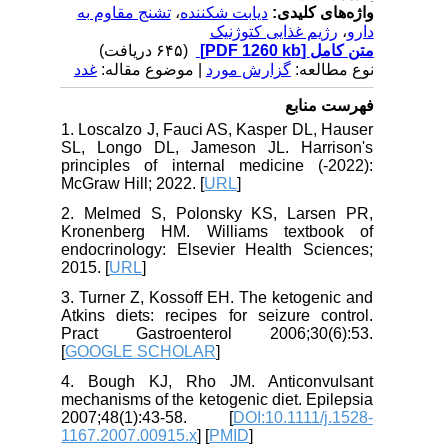
واژه‌های کلیدی:
دیابت شکننده
،
تشنج مقاوم به
دارو
،
رژیم غذایی کتوژنیک
متن کامل
[PDF 1260 kb]
(۶۴۵ دریافت)
نوع مطالعه:
گزارش مورد
| موضوع مقاله:
غدد
فهرست منابع
1. Loscalzo J, Fauci AS, Kasper DL, Hauser
SL, Longo DL, Jameson JL. Harrison's
principles of internal medicine (-2022):
McGraw Hill; 2022. [
URL
]
2. Melmed S, Polonsky KS, Larsen PR,
Kronenberg HM. Williams textbook of
endocrinology: Elsevier Health Sciences;
2015. [
URL
]
3. Turner Z, Kossoff EH. The ketogenic and
Atkins diets: recipes for seizure control.
Pract Gastroenterol 2006;30(6):53.
[
GOOGLE SCHOLAR
]
4. Bough KJ, Rho JM. Anticonvulsant
mechanisms of the ketogenic diet. Epilepsia
2007;48(1):43-58. [
DOI:10.1111/j.1528-
1167.2007.00915.x
] [
PMID
]