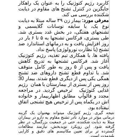
کاربرد رژیم کتوژنیک را به عنوان یک راهکار
جایگزین در کنترل تشنج های مقاوم در دیابت
شکننده بررسی می کند.
معرفی مورد:
بیمار زن ۳۹ ساله مبتلا به دیابت
نوع یک، با سابقه نوسانات گلایسمی و
تشنجهای هفتگی، در بخش غدد بستری شد.
طی بستری، فرکانس تشنجها به ۵ تا ۶ بار در
روز افزایش یافت و به درمانهای استاندارد ضد
تشنج (با نظارت نورولوژی) پاسخ نداد.
یافته ها. با همکاری تیم تغذیه، رژیم کتوژنیک
آغاز شد. فرکانس تشنجها به تدریج کاهش
یافت و پس از ۵ روز به طور کامل متوقف
شد. با تداوم قطع تشنج داروهای ضد تشنج
همگی یکی پس از دیگری قطع شدند. بیمار 30
روز پس از بستری از بیمارستان با همان رژیم
غذایی کتوژنیک ترخیص گردید. در مراجعه
مجدد و فالوآپ مطابق اظهاربیمار و خانواده
اش در یکماه پس از ترخیص هیچ تشنجی اتفاق
نیفتاده بود.
نتیجه گیری
.
رژیم کتوژنیک میتواند بهعنوان یک گزینه
درمانی مؤثر در موارد نادر تشنج مقاوم به دارو در بیماران
مبتلا به دیابت شکننده، حتی در جمعیت بزرگسال، در نظر
گرفته شود. این رویکرد نویدبخش، نیازمند مطالعات
گسترده تر برای تعیین مکانیسم های دقیق و کارایی
بلندمدت است.