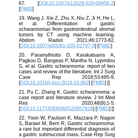
67. [
DOI:10.1007/s12029-020-00456-2
]
[
PMID
]
19. Wang J, Xie Z, Zhu X, Niu Z, Ji H, He L,
et al. Differentiation of gastric
schwannomas from gastrointestinal stromal
tumors by CT using machine learning.
Abdom Radiol 2021;46:1773-82.
[
DOI:10.1007/s00261-020-02797-9
] [
PMID
]
20. Paramythiotis D, Karakatsanis A,
Pagkou D, Bangeas P, Mantha N, Lypiridou
S, et al. Gastric schwannoma: report of two
cases and review of the literature. Int J Surg
Case Rep 2018;53:495-9.
[
DOI:10.1016/j.ijscr.2018.10.062
] [
PMID
] [
]
21. Pu C, Zhang K. Gastric schwannoma: a
case report and literature review. J Int Med
Res 2020;48(9):1-5.
[
DOI:10.1177/0300060520957828
] [
PMID
] [
]
22. Yoon W, Paulson K, Mazzara P, Nagori
S, Barawi M, Berri R. Gastric schwannoma:
a rare but important differential diagnosis of
a gastric submucosal mass. Case Rep Surg