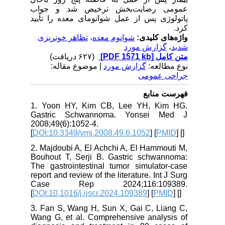
عمومی رضایت‌بخش ترخیص شد و جواب
پاتولوژی پس از عمل شوانومای معده را تأیید
کرد.
تظاهر خونریزی
،
شوانوم معده
واژه‌های کلیدی:
گزارش مورد
،
شدید
(۶۲۷ دریافت)
[PDF 1571 kb]
متن کامل
نوع مطالعه:
گزارش مورد
| موضوع مقاله:
جراحی عمومی
فهرست منابع
1. Yoon HY, Kim CB, Lee YH, Kim HG.
Gastric Schwannoma. Yonsei Med J
2008;49(6):1052-4.
[
DOI:10.3349/ymj.2008.49.6.1052
] [
PMID
] [
]
2. Majdoubi A, El Achchi A, El Hammouti M,
Bouhout T, Serji B. Gastric schwannoma:
The gastrointestinal tumor simulator-case
report and review of the literature. Int J Surg
Case Rep 2024;116:109389.
[
DOI:10.1016/j.ijscr.2024.109389
] [
PMID
] [
]
3. Fan S, Wang H, Sun X, Gai C, Liang C,
Wang G, et al. Comprehensive analysis of