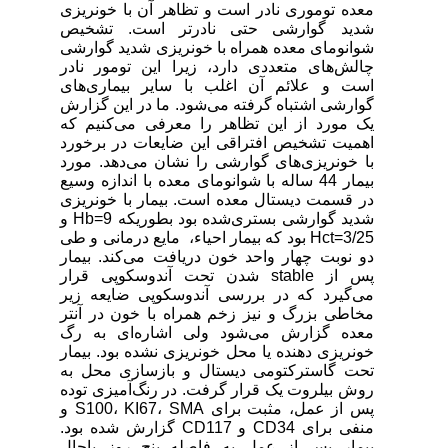
معده توموری نادر است و تظاهر آن با خونریزی
شدید گوارشی حتی نادرتر است. تشخیص
شوانومای معده همراه با خونریزی شدید گوارشی
چالش‌های متعددی دارد، زیرا این تومور نادر
است و علائم آن اغلب با سایر بیماری‌های
گوارشی اشتباه گرفته می‌شود. ما در این گزارش
یک مورد از این تظاهر را معرفی می‌کنیم که
اهمیت تشخیص افتراقی این ضایعات در برخورد
با خونریزی‌های گوارشی را نشان می‌دهد. مورد
بیمار 44 ساله با شوانومای معده با اندازه وسیع
در قسمت دیستال معده است. بیمار با خونریزی
شدید گوارشی بستری‌شده بود بطوریکه 9=Hb و
3/25=Hct بود که بیمار احیاء، مایع درمانی و طی
دو نوبت چهار واحد خون دریافت می‌کند. بیمار
پس از stable شدن تحت آندوسکوپی قرار
می‌گیرد که در بررسی آندوسکوپی ضایعه زیر
مخاطی بزرگ و نیز زخم همراه با خون در آنتر
معده گزارش می‌شود ولی اشاره‌ای به رگ
خونریزی دهنده یا محل خونریزی نشده بود. بیمار
تحت گاسترکتومی دیستال و بازسازی محل به
روش بیلروت یک قرار گرفت. در رنگ‌آمیزی توده
پس از عمل، مثبت برای S100، KI67، SMA و
منفی برای CD34 و CD117 گزارش شده بود.
بیمار پس از عمل به فاصله پنج روز باحال