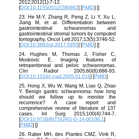
2012;2012(1):7-12.
[
DOI:10.1155/2012/280982
] [
PMID
] [
]
23. He M-Y, Zhang R, Peng Z, Li Y, Xu L,
Jiang M, et al. Differentiation between
gastrointestinal schwannomas and
gastrointestinal stromal tumors by computed
tomography. Oncol Lett 2017;13(5):3746-52.
[
DOI:10.3892/ol.2017.5955
] [
PMID
] [
]
24. Hughes M, Thomas J, Fisher C,
Moskovic E. Imaging features of
retroperitoneal and pelvic schwannomas.
Clin Radiol 2005;60(8):886-93.
[
DOI:10.1016/j.crad.2005.01.016
] [
PMID
]
25. Hong X, Wu W, Wang M, Liao Q, Zhao
Y. Benign gastric schwannoma: how long
should we follow up to monitor the
recurrence? A case report and
comprehensive review of literature of 137
cases. Int Surg 2015;100(4):744-7.
[
DOI:10.9738/INTSURG-D-14-00106.1
]
[
PMID
] [
]
26. Raber MH, des Plantes CMZ, Vink R,