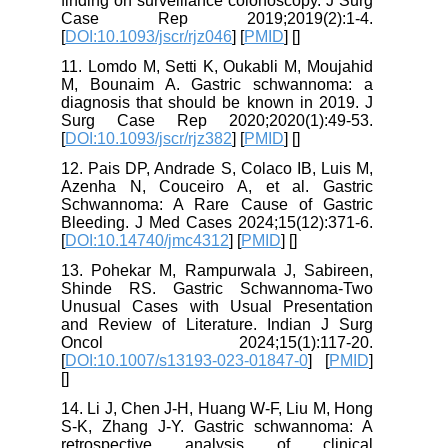
finding on surveillance colonoscopy. J Surg
Case Rep 2019;2019(2):1-4.
[
DOI:10.1093/jscr/rjz046
] [
PMID
] [
]
11. Lomdo M, Setti K, Oukabli M, Moujahid
M, Bounaim A. Gastric schwannoma: a
diagnosis that should be known in 2019. J
Surg Case Rep 2020;2020(1):49-53.
[
DOI:10.1093/jscr/rjz382
] [
PMID
] [
]
12. Pais DP, Andrade S, Colaco IB, Luis M,
Azenha N, Couceiro A, et al. Gastric
Schwannoma: A Rare Cause of Gastric
Bleeding. J Med Cases 2024;15(12):371-6.
[
DOI:10.14740/jmc4312
] [
PMID
] [
]
13. Pohekar M, Rampurwala J, Sabireen,
Shinde RS. Gastric Schwannoma-Two
Unusual Cases with Usual Presentation
and Review of Literature. Indian J Surg
Oncol 2024;15(1):117-20.
[
DOI:10.1007/s13193-023-01847-0
] [
PMID
]
[
]
14. Li J, Chen J-H, Huang W-F, Liu M, Hong
S-K, Zhang J-Y. Gastric schwannoma: A
retrospective analysis of clinical