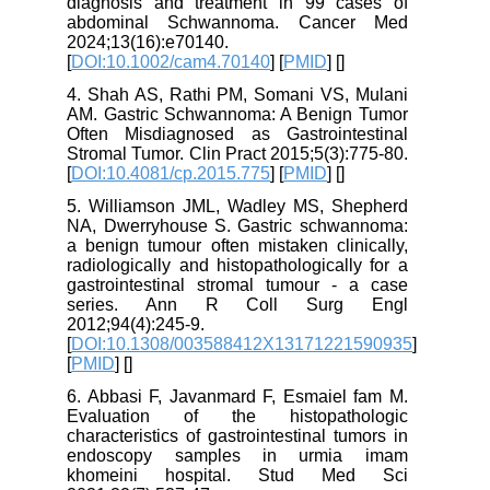
diagnosis and treatment in 99 cases of
abdominal Schwannoma. Cancer Med
2024;13(16):e70140.
[
DOI:10.1002/cam4.70140
] [
PMID
] [
]
4. Shah AS, Rathi PM, Somani VS, Mulani
AM. Gastric Schwannoma: A Benign Tumor
Often Misdiagnosed as Gastrointestinal
Stromal Tumor. Clin Pract 2015;5(3):775-80.
[
DOI:10.4081/cp.2015.775
] [
PMID
] [
]
5. Williamson JML, Wadley MS, Shepherd
NA, Dwerryhouse S. Gastric schwannoma:
a benign tumour often mistaken clinically,
radiologically and histopathologically for a
gastrointestinal stromal tumour - a case
series. Ann R Coll Surg Engl
2012;94(4):245-9.
[
DOI:10.1308/003588412X13171221590935
]
[
PMID
] [
]
6. Abbasi F, Javanmard F, Esmaiel fam M.
Evaluation of the histopathologic
characteristics of gastrointestinal tumors in
endoscopy samples in urmia imam
khomeini hospital. Stud Med Sci