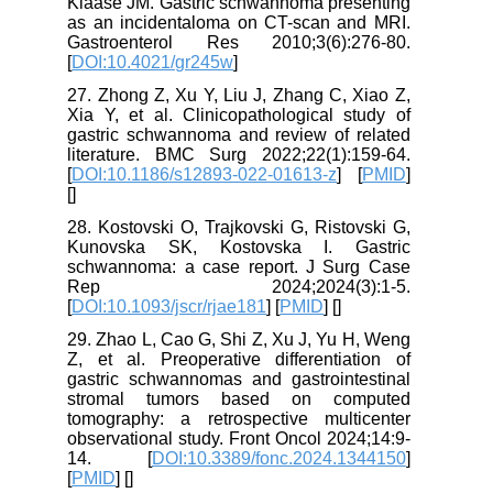
Klaase JM. Gastric schwannoma presenting
as an incidentaloma on CT-scan and MRI.
Gastroenterol Res 2010;3(6):276-80.
[
DOI:10.4021/gr245w
]
27. Zhong Z, Xu Y, Liu J, Zhang C, Xiao Z,
Xia Y, et al. Clinicopathological study of
gastric schwannoma and review of related
literature. BMC Surg 2022;22(1):159-64.
[
DOI:10.1186/s12893-022-01613-z
] [
PMID
]
[
]
28. Kostovski O, Trajkovski G, Ristovski G,
Kunovska SK, Kostovska I. Gastric
schwannoma: a case report. J Surg Case
Rep 2024;2024(3):1-5.
[
DOI:10.1093/jscr/rjae181
] [
PMID
] [
]
29. Zhao L, Cao G, Shi Z, Xu J, Yu H, Weng
Z, et al. Preoperative differentiation of
gastric schwannomas and gastrointestinal
stromal tumors based on computed
tomography: a retrospective multicenter
observational study. Front Oncol 2024;14:9-
14. [
DOI:10.3389/fonc.2024.1344150
]
[
PMID
] [
]