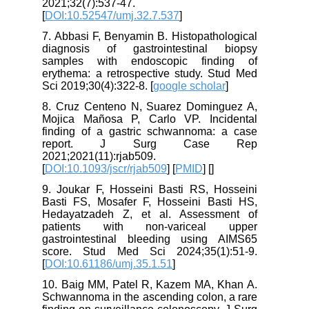
2021;32(7):537-47.
[
DOI:10.52547/umj.32.7.537
]
7. Abbasi F, Benyamin B. Histopathological
diagnosis of gastrointestinal biopsy
samples with endoscopic finding of
erythema: a retrospective study. Stud Med
Sci 2019;30(4):322-8. [
google scholar
]
8. Cruz Centeno N, Suarez Dominguez A,
Mojica Mañosa P, Carlo VP. Incidental
finding of a gastric schwannoma: a case
report. J Surg Case Rep
2021;2021(11):rjab509.
[
DOI:10.1093/jscr/rjab509
] [
PMID
] [
]
9. Joukar F, Hosseini Basti RS, Hosseini
Basti FS, Mosafer F, Hosseini Basti HS,
Hedayatzadeh Z, et al. Assessment of
patients with non-variceal upper
gastrointestinal bleeding using AIMS65
score. Stud Med Sci 2024;35(1):51-9.
[
DOI:10.61186/umj.35.1.51
]
10. Baig MM, Patel R, Kazem MA, Khan A.
Schwannoma in the ascending colon, a rare