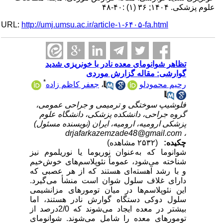
علوم پزشکی. ۱۴۰۴; ۳۶ (۱) :۴۰-۴۸
URL:
http://umj.umsu.ac.ir/article-۱-۶۴۰۵-fa.html
تظاهر شوانومای معده نادر با خونریزی شدید
گوارشی: مقاله گزارش موردی
*
جعفر کاظم زاده
،
رحیم محمودلو
فلوشیپ سوختگی و ترمیمی و جراحی عمومی،
گروه جراحی، دانشکده پزشکی، دانشگاه علوم
پزشکی ارومیه، ارومیه، ایران (نویسنده مسئول)
drjafarkazemzade48@gmail.com
،
چکیده:
(۲۵۳۲ مشاهده)
شوانوما که به‌عنوان نوریوما یا نوریلموم نیز
شناخته می‌شود، عموماً نئوپلاسم‌های خوش‌خیم
و با رشد آهسته‌ای هستند که از هر عصبی که
دارای غلاف سلول شوان است منشأ می‌گیرد.
این نئوپلاسم‌ها در میان تومورهای مزانشیمی
سلول دوکی دستگاه گوارش نادر هستند، اما
بیشتر در معده ایجاد می‌شوند که 2/0درصد از
تومورهای معده را شامل می‌شوند. شوانومای