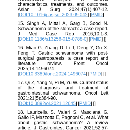
characteristics, treatments, and outcomes.
Asian J Surg 2024;47(1):407-12.
[
DOI:10.1016/j.asjsur.2023.09.042
] [
PMID
]
15. Singh A, Mittal A, Garg B, Sood N.
Schwannoma of the stomach: a case report.
J Med Case Rep 2016;10:1-3.
[
DOI:10.1186/s13256-015-0788-0
] [
PMID
] [
]
16. Miao G, Zhang D, Li J, Deng Y, Gu X,
Feng T. Gastric schwannoma with post-
surgical gastroparesis: a case report and
literature review. Front Oncol
2025;14:1496074.
[
DOI:10.3389/fonc.2024.1496074
] [
PMID
] [
]
17. Qi Z, Yang N, Pi M, Yu W. Current status
of the diagnosis and treatment of
gastrointestinal schwannoma. Oncol Lett
2021;21(5):384-90.
[
DOI:10.3892/ol.2021.12645
] [
PMID
] [
]
18. Lauricella S, Valeri S, Mascianà G,
Gallo IF, Mazzotta E, Pagnoni C, et al. What
about gastric schwannoma? A review
article. J Gastrointest Cancer 2021;52:57-