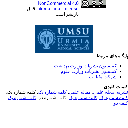
NonCommercial 4.0
قابل
International License
بازنشر است.
یگاه های مرتبط
کمیسیون نشریات وزارت بهداشت
کمسیون نشریات وزارت علوم
شرکت یکتاوب
مات کلیدی
, کلمه شماره یک,
کلمه شماره یک
,
مقاله علمی
,
مجله علمی
,
ریه
,
کلمه شماره یک
, کلمه شماره دو,
کلمه شماره یک
,
مه شماره یک
مه دو
© 2025 All Rights Reserved | Health Science Monitor | Designed &
Developed by : Yektaweb