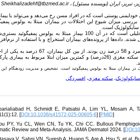
Sheikhalizadehf@tbzmed.ac.ir
ریز، تبریز، ایران (نویسنده مسئول
 خودایمنی پوستی است که در افراد مسن رخ می‌دهد و می‌تواند با بیما
بررسی میزان شیوع این اختلالات در بیماران مبتلا به بولوس پمفیگ
 و سایکولوژیک است
این پژوهش یک مطالعه گذشته‌نگر مقطعی تحلیلی است که در آن 100 بیمار مبتلا به بولوس پمفیگوئی
میانگین سنی بیماران 73.12 سال بود. 42 درصد بیماران مرد و 58 درصد زن بودند. از بین کل بیما
نورولوژیک یا سایکولوژیک مبتلا بودند. شایع‌ترین بیماری نورولوژیک سکته مغزی (26درصد) و کمترین میزان ابتلا مربوط به ب
یک در بیماران مبتلا به بولوس پمفیگوئید است. تشخیص و مدیریت زودهنگام این ا
افسردگی
،
سکته مغزی
،
سایکولوژیک
barialiabad H, Schmidt E, Patsatsi A, Lim YL, Mosam A, T
1(1):12. [
DOI:10.1038/s41572-025-00605-6
] [
PMID
]
ou PY, Yu CL, Wen CN, Tu YK, Chi CC. Bullous Pemphigoid
matic Review and Meta-Analysis. JAMA Dermatol 2024. [
DOI:10
atasava V, Sahni VN, Suresh A, Huang S, Are A, Hsu S, et al. 