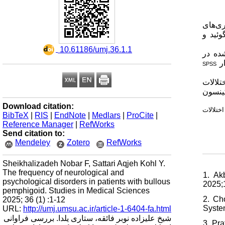
ری‌های
وئید و
‎ 10.61186/umj.36.1.1
د بستری‌شده در
SPSS
ران، 67 درصد به یکی از اختلالات
یماری پارکینسون
Download citation:
ختلالات
BibTeX
|
RIS
|
EndNote
|
Medlars
|
ProCite
|
Reference Manager
|
RefWorks
Send citation to:
Mendeley
Zotero
RefWorks
Sheikhalizadeh Nobar F, Sattari Aqjeh Kohl Y.
The frequency of neurological and
1. Ak
psychological disorders in patients with bullous
2025;1
pemphigoid. Studies in Medical Sciences
2. Ch
2025; 36 (1) :1-12
Syste
URL:
http://umj.umsu.ac.ir/article-1-6404-fa.html
شیخ علیزاده نوبر فائقه، ستاری یلدا. بررسی فراوانی
3. Pr