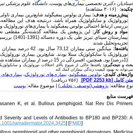
استادیار، دکتری تخصصی بیماری‌های پوست، دانشگاه علوم پزشکی تب) ،
چکیده:
(۳۰۱۶ مشاهده)
پیش‌زمینه و هدف:
بیماری بولوس پمفیگوئید شایع‌ترین بیماری تاولی
نورولوژیک و سایکولوژیک همراه باشد. درنتیجه هدف این مطالعه، 
بررسی ارتباط احتمالی بولوس پمفیگوئید با بیماری‌های نورولوژیک.
مواد و روش‌ کار:
بیمارستان سینای تبریز طی یک دوره ده‌ساله (1391-1401) بررسی شدند. داده‌ها از پرونده‌های بیماران استخراج و با استفاده از نرم‌افزار
تجزیه‌وتحلیل شدند
یافته‌ها:
(1درصد) بود. همچنین، افسردگی در 15 درصد از بیماران مشاهده شد.
یافته‌ها حاکی از شیوع بالای اختلالات نورولوژیک و سایکولوژ
:
حث و نتیجه‌گیری
می‌تواند به بهبود کیفیت زندگی بیماران کمک کند
بیماری‌های 
،
بیماری‌های نورولوژیک
،
بولوس پمفیگوئید
واژه‌های کلیدی:
(۷۵۶ دریافت)
[PDF 2253 kb]
متن کامل
نوع مطالعه:
پژوهشي(توصیفی- تحلیلی)
| موضوع مقاله:
پوست
فهرست منابع
asanen K, et al. Bullous pemphigoid. Nat Rev Dis Primers
 Severity and Levels of Antibodies to BP180 and BP230: A
.1001/jamadermatol.2024.3425
] [
PMID
]
Bullous pemphigoid and other pemphigoid dermatoses. Medicina