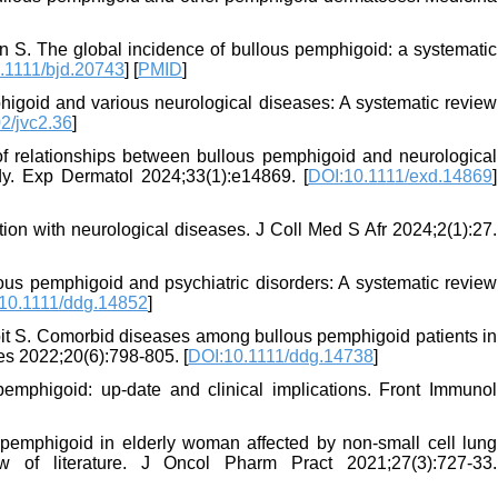
S. The global incidence of bullous pemphigoid: a systematic
.1111/bjd.20743
] [
PMID
]
igoid and various neurological diseases: A systematic review
2/jvc2.36
]
of relationships between bullous pemphigoid and neurological
dy. Exp Dermatol 2024;33(1):e14869. [
DOI:10.1111/exd.14869
]
ion with neurological diseases. J Coll Med S Afr 2024;2(1):27.
s pemphigoid and psychiatric disorders: A systematic review
10.1111/ddg.14852
]
it S. Comorbid diseases among bullous pemphigoid patients in
es 2022;20(6):798-805. [
DOI:10.1111/ddg.14738
]
pemphigoid: up-date and clinical implications. Front Immunol
 pemphigoid in elderly woman affected by non-small cell lung
 of literature. J Oncol Pharm Pract 2021;27(3):727-33.