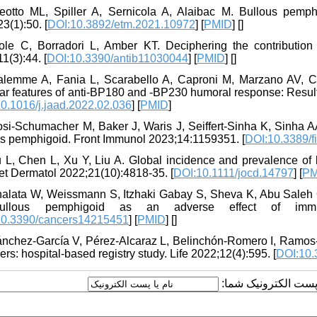
eotto ML, Spiller A, Sernicola A, Alaibac M. Bullous pemp
3(1):50. [
DOI:10.3892/etm.2021.10972
] [
PMID
] [
]
ole C, Borradori L, Amber KT. Deciphering the contribution
1(3):44. [
DOI:10.3390/antib11030044
] [
PMID
] [
]
alemme A, Fania L, Scarabello A, Caproni M, Marzano AV, Co
ar features of anti-BP180 and -BP230 humoral response: Result
0.1016/j.jaad.2022.02.036
] [
PMID
]
osi-Schumacher M, Baker J, Waris J, Seiffert-Sinha K, Sinha A
us pemphigoid. Front Immunol 2023;14:1159351. [
DOI:10.3389/
u L, Chen L, Xu Y, Liu A. Global incidence and prevalence of 
t Dermatol 2022;21(10):4818-35. [
DOI:10.1111/jocd.14797
] [
PM
alata W, Weissmann S, Itzhaki Gabay S, Sheva K, Abu Saleh O, 
ullous pemphigoid as an adverse effect of immune
10.3390/cancers14215451
] [
PMID
] [
]
ánchez-García V, Pérez-Alcaraz L, Belinchón-Romero I, Ramos-
ers: hospital-based registry study. Life 2022;12(4):595. [
DOI:10.
یا پست الکترونیک شما