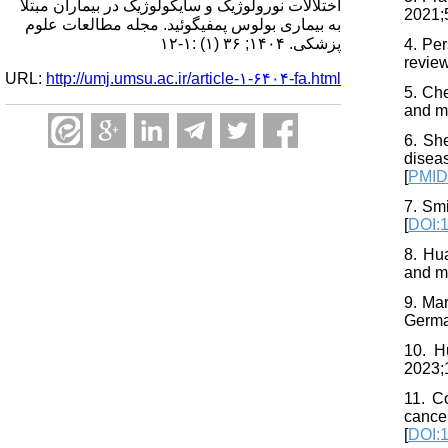
اختلالات نورولوژیک و سایکولوژیک در بیماران مبتلا
2021;5
به بیماری بولوس پمفیگوئید. مجله مطالعات علوم
پزشکی. ۱۴۰۴; ۳۶ (۱) :۱-۱۲
4. Pe
review
URL:
http://umj.umsu.ac.ir/article-۱-۶۴۰۴-fa.html
5. Ch
and m
6. Sh
disea
[
PMI
7. Smi
[
DOI:1
8. Hu
and m
9. Ma
German
10. H
2023;
11. C
cance
[
DOI: