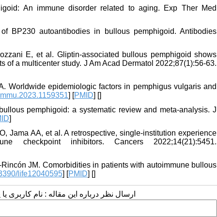
higoid: An immune disorder related to aging. Exp Ther Med
 of BP230 autoantibodies in bullous pemphigoid. Antibodies
zzani E, et al. Gliptin-associated bullous pemphigoid shows
s of a multicenter study. J Am Acad Dermatol 2022;87(1):56-63.
A. Worldwide epidemiologic factors in pemphigus vulgaris and
fimmu.2023.1159351
] [
PMID
] [
]
bullous pemphigoid: a systematic review and meta-analysis. J
ID
]
Jama AA, et al. A retrospective, single-institution experience
 checkpoint inhibitors. Cancers 2022;14(21):5451.
Rincón JM. Comorbidities in patients with autoimmune bullous
3390/life12040595
] [
PMID
] [
]
ارسال نظر درباره این مقاله : نام کاربری :