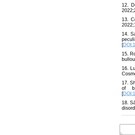
12. D
2022;2
13. C
2022;1
14. S
peculi
[
DOI:1
15. R
bullo
16. L
Cosme
17. Sh
of b
[
DOI:
18. S
disord