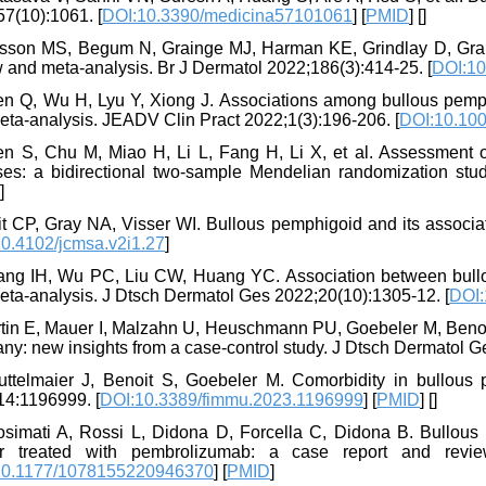
7(10):1061. [
DOI:10.3390/medicina57101061
] [
PMID
] [
]
rsson MS, Begum N, Grainge MJ, Harman KE, Grindlay D, Gran 
 and meta-analysis. Br J Dermatol 2022;186(3):414-25. [
DOI:10
en Q, Wu H, Lyu Y, Xiong J. Associations among bullous pemph
eta-analysis. JEADV Clin Pract 2022;1(3):196-206. [
DOI:10.100
en S, Chu M, Miao H, Li L, Fang H, Li X, et al. Assessment 
ses: a bidirectional two-sample Mendelian randomization stu
D
]
t CP, Gray NA, Visser WI. Bullous pemphigoid and its associat
0.4102/jcmsa.v2i1.27
]
ang IH, Wu PC, Liu CW, Huang YC. Association between bullou
eta-analysis. J Dtsch Dermatol Ges 2022;20(10):1305-12. [
DOI:
rtin E, Mauer I, Malzahn U, Heuschmann PU, Goebeler M, Beno
y: new insights from a case-control study. J Dtsch Dermatol G
uttelmaier J, Benoit S, Goebeler M. Comorbidity in bullous 
14:1196999. [
DOI:10.3389/fimmu.2023.1196999
] [
PMID
] [
]
osimati A, Rossi L, Didona D, Forcella C, Didona B. Bullous
r treated with pembrolizumab: a case report and review
10.1177/1078155220946370
] [
PMID
]