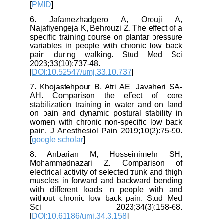
[
PMID
]
6. Jafarnezhadgero A, Orouji A,
Najafiyengeja K, Behrouzi Z. The effect of a
specific training course on plantar pressure
variables in people with chronic low back
pain during walking. Stud Med Sci
2023;33(10):737-48.
[
DOI:10.52547/umj.33.10.737
]
7. Khojastehpour B, Atri AE, Javaheri SA-
AH. Comparison the effect of core
stabilization training in water and on land
on pain and dynamic postural stability in
women with chronic non-specific low back
pain. J Anesthesiol Pain 2019;10(2):75-90.
[
google scholar
]
8. Anbarian M, Hosseinimehr SH,
Mohammadnazari Z. Comparison of
electrical activity of selected trunk and thigh
muscles in forward and backward bending
with different loads in people with and
without chronic low back pain. Stud Med
Sci 2023;34(3):158-68.
[
DOI:10.61186/umj.34.3.158
]