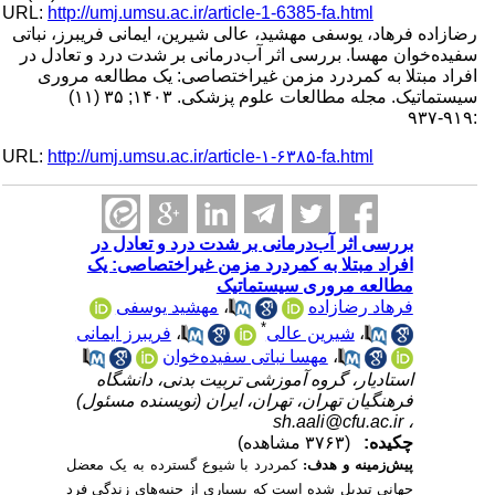
URL:
http://umj.umsu.ac.ir/article-1-6385-fa.html
رضازاده فرهاد، یوسفی مهشید، عالی شیرین، ایمانی فریبرز، نباتی
سفیده‌خوان مهسا. بررسی اثر آب‌درمانی بر شدت درد و تعادل در
افراد مبتلا به کمردرد مزمن غیراختصاصی: یک مطالعه مروری
سیستماتیک. مجله مطالعات علوم پزشکی. ۱۴۰۳; ۳۵ (۱۱)
:۹۱۹-۹۳۷
URL:
http://umj.umsu.ac.ir/article-۱-۶۳۸۵-fa.html
بررسی اثر آب‌درمانی بر شدت درد و تعادل در
افراد مبتلا به کمردرد مزمن غیراختصاصی: یک
مطالعه مروری سیستماتیک
مهشید یوسفی
،
فرهاد رضازاده
*
فریبرز ایمانی
،
شیرین عالی
،
مهسا نباتی سفیده‌خوان
،
استادیار، گروه آموزشی تربیت بدنی، دانشگاه
فرهنگیان تهران، تهران، ایران (نویسنده مسئول)
sh.aali@cfu.ac.ir
،
چکیده:
(۳۷۶۳ مشاهده)
پیش‌زمینه و هدف:
کمردرد با شیوع گسترده به یک معضل
جهانی تبدیل شده است که بسیاری از جنبه‌های زندگی فرد