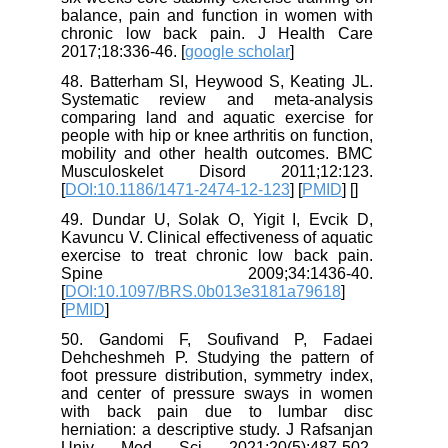
balance, pain and function in women with
chronic low back pain. J Health Care
2017;18:336-46. [
google scholar
]
48. Batterham SI, Heywood S, Keating JL.
Systematic review and meta-analysis
comparing land and aquatic exercise for
people with hip or knee arthritis on function,
mobility and other health outcomes. BMC
Musculoskelet Disord 2011;12:123.
[
DOI:10.1186/1471-2474-12-123
] [
PMID
] [
]
49. Dundar U, Solak O, Yigit I, Evcik D,
Kavuncu V. Clinical effectiveness of aquatic
exercise to treat chronic low back pain.
Spine 2009;34:1436-40.
[
DOI:10.1097/BRS.0b013e3181a79618
]
[
PMID
]
50. Gandomi F, Soufivand P, Fadaei
Dehcheshmeh P. Studying the pattern of
foot pressure distribution, symmetry index,
and center of pressure sways in women
with back pain due to lumbar disc
herniation: a descriptive study. J Rafsanjan
Univ Med Sci 2021;20(5):487-502.