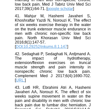
low back pain. Med J Tabriz Univ Med Sci
2017;39(1):64-71. [
google scholar
]
41. Mahjur M, Hashemi Javaheri S,
Khoshraftar Yazdi N, Norouzi K. The effect
of six weeks exercise therapy in the water
on the trunk extensor muscle endurance in
men with chronic non-specific low back
pain. North Khorasan Univ Med Sci
2016;8(1):147-57.
[
DOI:10.29252/jnkums.8.1.147
]
42. Sedaghati P, Sedaghati N, Ardjmand A.
The impact of hydrotherapy,
extension/flexion exercises on truncal
muscle strength and pain intensity in
nonspecific chronic low back pain.
Complement Med J 2017;6(4):1690-702.
[
URL:
]
43. Lotfi HR, Ebrahimi Atri A, Hashemi
Javaheri AA, Norouzi K. The effect of six
weeks supine movement in water on the
pain and disability in men with chronic low
back pain due to lumbar disc herniation. J