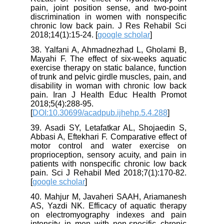
pain, joint position sense, and two-point
discrimination in women with nonspecific
chronic low back pain. J Res Rehabil Sci
2018;14(1):15-24. [
google scholar
]
38. Yalfani A, Ahmadnezhad L, Gholami B,
Mayahi F. The effect of six-weeks aquatic
exercise therapy on static balance, function
of trunk and pelvic girdle muscles, pain, and
disability in woman with chronic low back
pain. Iran J Health Educ Health Promot
2018;5(4):288-95.
[
DOI:10.30699/acadpub.ijhehp.5.4.288
]
39. Asadi SY, Letafatkar AL, Shojaedin S,
Abbasi A, Eftekhari F. Comparative effect of
motor control and water exercise on
proprioception, sensory acuity, and pain in
patients with nonspecific chronic low back
pain. Sci J Rehabil Med 2018;7(1):170-82.
[
google scholar
]
40. Mahjur M, Javaheri SAAH, Ariamanesh
AS, Yazdi NK. Efficacy of aquatic therapy
on electromyography indexes and pain
intensity in men with non-specific chronic