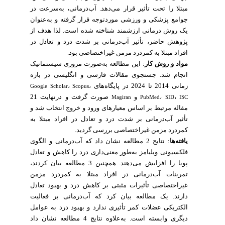
مبتلا را تحت تأثیر قرار می‌دهد. آب‌درمانی، به‌سرعت در
جوامع پزشکی و ورزشی موردتوجه قرار گرفته و به‌عنوان
یک روش درمانی ارزشمند شناخته شده است. لذا هدف از
پژوهش حاضر، تأثیر آب‌درمانی بر شدت درد و تعادل در
افراد مبتلا به کمردرد مزمن غیراختصاصی بود.
مواد و روش‌ کار
: ا
ین مطالعه به‌صورت مروری سیستماتیک
انجام شد. جستجوی مقالات فارسی و انگلیسی در بازه
،
،
زمانی 2014 تا 2024 در پایگاه‌های
Google Scholar
Scopus
صورت گرفت و درنهایت 21
و
،
،
Magiran
PubMed
SID
ISC
مقاله مرتبط بر اساس معیارهای ورود و خروج انتخاب شد و
تأثیر آب‌درمانی بر شدت درد و تعادل در افراد مبتلا به
کمردرد مزمن غیراختصاصی بررسی گردید.
نشان داد که آب‌درمانی و الگوی
2 مطالعه
نتایج
:
یافته‌ها
فلکسیونی ویلیامز به‌طور معنی‌داری درد را کاهش و تعادل
پویا را افزایش می‌دهند. همچنین 3 مطالعه بیان کردند،
تمرینات آب‌درمانی در افراد مبتلا به کمردرد مزمن
غیراختصاصی تأثیرات مثبتی بر کاهش درد و بهبود تعادل
دارند. یک مطالعه بیان کرد که آب‌درمانی بر فعالیت
الکتریکی عضلات کمر تأثیری ندارد و بهبود درد به عوامل
دیگری وابسته است. به‌علاوه نتایج 4 مطالعه نشان داد