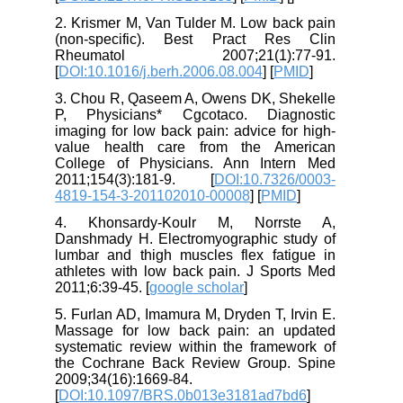
2. Krismer M, Van Tulder M. Low back pain
(non-specific). Best Pract Res Clin
Rheumatol 2007;21(1):77-91.
[
DOI:10.1016/j.berh.2006.08.004
] [
PMID
]
3. Chou R, Qaseem A, Owens DK, Shekelle
P, Physicians* Cgcotaco. Diagnostic
imaging for low back pain: advice for high-
value health care from the American
College of Physicians. Ann Intern Med
2011;154(3):181-9. [
DOI:10.7326/0003-
4819-154-3-201102010-00008
] [
PMID
]
4. Khonsardy-Koulr M, Norrste A,
Danshmady H. Electromyographic study of
lumbar and thigh muscles flex fatigue in
athletes with low back pain. J Sports Med
2011;6:39-45. [
google scholar
]
5. Furlan AD, Imamura M, Dryden T, Irvin E.
Massage for low back pain: an updated
systematic review within the framework of
the Cochrane Back Review Group. Spine
2009;34(16):1669-84.
[
DOI:10.1097/BRS.0b013e3181ad7bd6
]