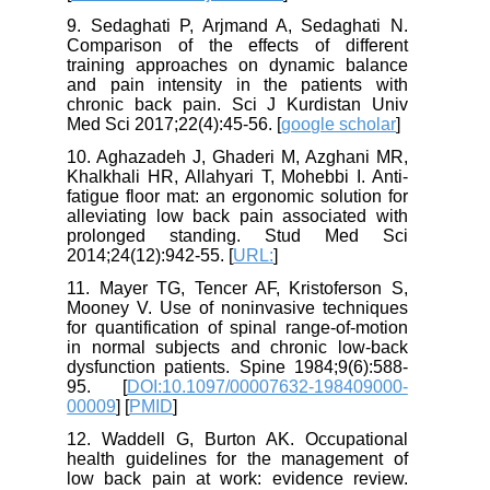
9. Sedaghati P, Arjmand A, Sedaghati N.
Comparison of the effects of different
training approaches on dynamic balance
and pain intensity in the patients with
chronic back pain. Sci J Kurdistan Univ
Med Sci 2017;22(4):45-56. [
google scholar
]
10. Aghazadeh J, Ghaderi M, Azghani MR,
Khalkhali HR, Allahyari T, Mohebbi I. Anti-
fatigue floor mat: an ergonomic solution for
alleviating low back pain associated with
prolonged standing. Stud Med Sci
2014;24(12):942-55. [
URL:
]
11. Mayer TG, Tencer AF, Kristoferson S,
Mooney V. Use of noninvasive techniques
for quantification of spinal range-of-motion
in normal subjects and chronic low-back
dysfunction patients. Spine 1984;9(6):588-
95. [
DOI:10.1097/00007632-198409000-
00009
] [
PMID
]
12. Waddell G, Burton AK. Occupational
health guidelines for the management of
low back pain at work: evidence review.