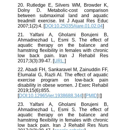
20. Rutledge E, Silvers WM, Browder K,
Dolny D. Metabolic-cost comparison
between submaximal land and aquatic
treadmill exercise. Int J Aquat Res Educ
2007;1(2):4. [
DOI:10.25035/ijare.01.02.04
]
21. Yalfani A, Gholami Borujeni B,
Ahmadnezhad L, Esmi S. The effect of
aquatic therapy on the balance and
hamstring flexibility in females with chronic
low back pain. Iran J Rehabil Res
2017;3(3):39-47. [
URL:
]
22. Abadi FH, Sankaravel M, Zainuddin FF,
Elumalai G, Razli AI. The effect of aquatic
exercise program on low-back pain
disability in obese women. J Exerc Rehabil
2019;15(6):855.
[
DOI:10.12965/jer.1938688.344
] [
PMID
] [
]
23. Yalfani A, Gholami Borujeni B,
Ahmadnezhad L, Esmi S. The effect of
aquatic therapy on the balance and
hamstring flexibility in females with chronic
low back pain. Iran J Rehabil Res Nurs