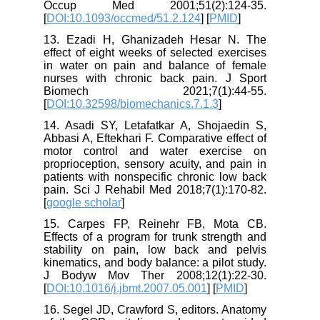
Occup Med 2001;51(2):124-35.
[
DOI:10.1093/occmed/51.2.124
] [
PMID
]
13. Ezadi H, Ghanizadeh Hesar N. The
effect of eight weeks of selected exercises
in water on pain and balance of female
nurses with chronic back pain. J Sport
Biomech 2021;7(1):44-55.
[
DOI:10.32598/biomechanics.7.1.3
]
14. Asadi SY, Letafatkar A, Shojaedin S,
Abbasi A, Eftekhari F. Comparative effect of
motor control and water exercise on
proprioception, sensory acuity, and pain in
patients with nonspecific chronic low back
pain. Sci J Rehabil Med 2018;7(1):170-82.
[
google scholar
]
15. Carpes FP, Reinehr FB, Mota CB.
Effects of a program for trunk strength and
stability on pain, low back and pelvis
kinematics, and body balance: a pilot study.
J Bodyw Mov Ther 2008;12(1):22-30.
[
DOI:10.1016/j.jbmt.2007.05.001
] [
PMID
]
16. Segel JD, Crawford S, editors. Anatomy