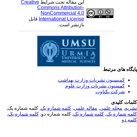
Creative
این مقاله تحت شرایط
Commons Attribution-
NonCommercial 4.0
قابل
International License
بازنشر است.
یگاه های مرتبط
کمیسیون نشریات وزارت بهداشت
کمسیون نشریات وزارت علوم
شرکت یکتاوب
مات کلیدی
, کلمه شماره یک,
کلمه شماره یک
,
مقاله علمی
,
مجله علمی
,
ریه
,
کلمه شماره یک
, کلمه شماره دو,
کلمه شماره یک
,
مه شماره یک
مه دو
© 2025 All Rights Reserved | Health Science Monitor | Designed &
Developed by : Yektaweb