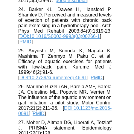
2017;3(3):39-47. [
google scholar
]
24. Barker KL, Dawes H, Hansford P,
Shamley D. Perceived and measured levels
of exertion of patients with chronic back
pain exercising in a hydrotherapy pool. Arch
Phys Med Rehabil 2003;84(9):1319-23.
[
DOI:10.1016/S0003-9993(03)00266-1
]
[
PMID
]
25. Ariyoshi M, Sonoda K, Nagata K,
Mashima T, Zenmyo M, Paku C, et al.
Efficacy of aquatic exercises for patients
with low-back pain. Kurume Med J
1999;46(2):91-6.
[
DOI:10.2739/kurumemedj.46.91
] [
PMID
]
26. Marinho-Buzelli AR, Barela AMF, Barela
JA, Celestino ML, Popovic MR, Verrier M.
The influence of the aquatic environment on
gait initiation: a pilot study. Motor Control
2017;21(2):211-26. [
DOI:10.1123/mc.2015-
0091
] [
PMID
]
27. Moher D, Altman DG, Liberati A, Tetzlaff
J. PRISMA statement. Epidemiology
2011;22(1):128.