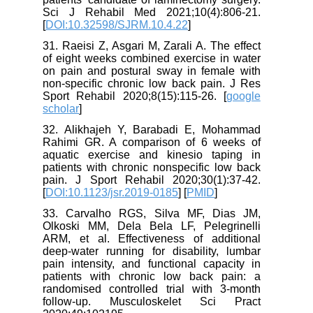
Sci J Rehabil Med 2021;10(4):806-21.
[
DOI:10.32598/SJRM.10.4.22
]
31. Raeisi Z, Asgari M, Zarali A. The effect
of eight weeks combined exercise in water
on pain and postural sway in female with
non-specific chronic low back pain. J Res
Sport Rehabil 2020;8(15):115-26. [
google
scholar
]
32. Alikhajeh Y, Barabadi E, Mohammad
Rahimi GR. A comparison of 6 weeks of
aquatic exercise and kinesio taping in
patients with chronic nonspecific low back
pain. J Sport Rehabil 2020;30(1):37-42.
[
DOI:10.1123/jsr.2019-0185
] [
PMID
]
33. Carvalho RGS, Silva MF, Dias JM,
Olkoski MM, Dela Bela LF, Pelegrinelli
ARM, et al. Effectiveness of additional
deep-water running for disability, lumbar
pain intensity, and functional capacity in
patients with chronic low back pain: a
randomised controlled trial with 3-month
follow-up. Musculoskelet Sci Pract