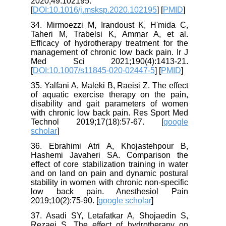
2020;49:102195.
[
DOI:10.1016/j.msksp.2020.102195
] [
PMID
]
34. Mirmoezzi M, Irandoust K, H'mida C,
Taheri M, Trabelsi K, Ammar A, et al.
Efficacy of hydrotherapy treatment for the
management of chronic low back pain. Ir J
Med Sci 2021;190(4):1413-21.
[
DOI:10.1007/s11845-020-02447-5
] [
PMID
]
35. Yalfani A, Maleki B, Raeisi Z. The effect
of aquatic exercise therapy on the pain,
disability and gait parameters of women
with chronic low back pain. Res Sport Med
Technol 2019;17(18):57-67. [
google
scholar
]
36. Ebrahimi Atri A, Khojastehpour B,
Hashemi Javaheri SA. Comparison the
effect of core stabilization training in water
and on land on pain and dynamic postural
stability in women with chronic non-specific
low back pain. Anesthesiol Pain
2019;10(2):75-90. [
google scholar
]
37. Asadi SY, Letafatkar A, Shojaedin S,
Rezaei S. The effect of hydrotherapy on