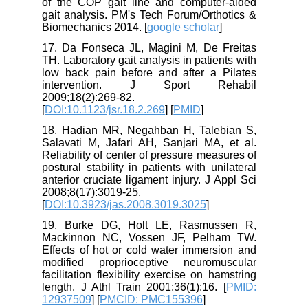
of the COP gait line and computer-aided
gait analysis. PM's Tech Forum/Orthotics &
Biomechanics 2014. [
google scholar
]
17. Da Fonseca JL, Magini M, De Freitas
TH. Laboratory gait analysis in patients with
low back pain before and after a Pilates
intervention. J Sport Rehabil
2009;18(2):269-82.
[
DOI:10.1123/jsr.18.2.269
] [
PMID
]
18. Hadian MR, Negahban H, Talebian S,
Salavati M, Jafari AH, Sanjari MA, et al.
Reliability of center of pressure measures of
postural stability in patients with unilateral
anterior cruciate ligament injury. J Appl Sci
2008;8(17):3019-25.
[
DOI:10.3923/jas.2008.3019.3025
]
19. Burke DG, Holt LE, Rasmussen R,
Mackinnon NC, Vossen JF, Pelham TW.
Effects of hot or cold water immersion and
modified proprioceptive neuromuscular
facilitation flexibility exercise on hamstring
length. J Athl Train 2001;36(1):16. [
PMID:
12937509
] [
PMCID: PMC155396
]