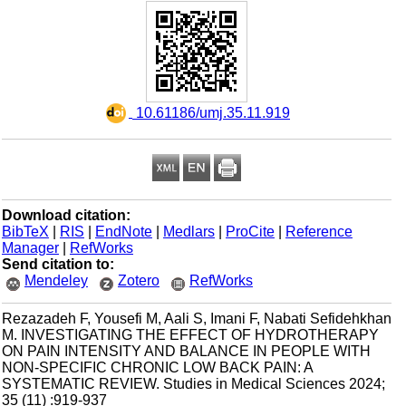
‎ 10.61186/umj.35.11.919
Download citation:
BibTeX
|
RIS
|
EndNote
|
Medlars
|
ProCite
|
Reference
Manager
|
RefWorks
Send citation to:
Mendeley
Zotero
RefWorks
Rezazadeh F, Yousefi M, Aali S, Imani F, Nabati Sefidehkhan
M. INVESTIGATING THE EFFECT OF HYDROTHERAPY
ON PAIN INTENSITY AND BALANCE IN PEOPLE WITH
NON-SPECIFIC CHRONIC LOW BACK PAIN: A
SYSTEMATIC REVIEW. Studies in Medical Sciences 2024;
35 (11) :919-937