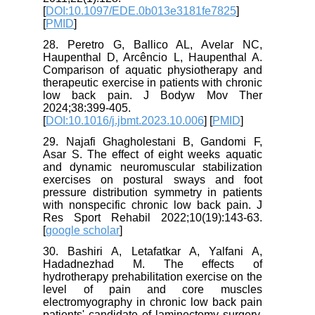
[
DOI:10.1097/EDE.0b013e3181fe7825
]
[
PMID
]
28. Peretro G, Ballico AL, Avelar NC,
Haupenthal D, Arcêncio L, Haupenthal A.
Comparison of aquatic physiotherapy and
therapeutic exercise in patients with chronic
low back pain. J Bodyw Mov Ther
2024;38:399-405.
[
DOI:10.1016/j.jbmt.2023.10.006
] [
PMID
]
29. Najafi Ghagholestani B, Gandomi F,
Asar S. The effect of eight weeks aquatic
and dynamic neuromuscular stabilization
exercises on postural sways and foot
pressure distribution symmetry in patients
with nonspecific chronic low back pain. J
Res Sport Rehabil 2022;10(19):143-63.
[
google scholar
]
30. Bashiri A, Letafatkar A, Yalfani A,
Hadadnezhad M. The effects of
hydrotherapy prehabilitation exercise on the
level of pain and core muscles
electromyography in chronic low back pain
patients' candidate of laminectomy surgery.