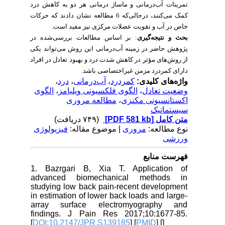
تمرینات آب‌درمانی و ماساژ درمانی هر دو به کاهش درد
کمک می‌کنند، درحالی‌که 6 مطالعه نشان دادند که حرکات
.
خاص در آب و تقویت عضلات مرکزی نیز مفید است
بحث و نتیجه‌گیری
: بر اساس مطالعات بررسی‌شده در
پژوهش حاضر در زمینه آب‌درمانی این روش می‌تواند یکی
از روش‌های مؤثر در کاهش شدت درد و بهبود تعادل در افراد
دارای کمردرد مزمن غیراختصاصی ‌باشد.
،
درد
،
آب‌درمانی
،
کمردرد
واژه‌های کلیدی:
الگوی
،
الگوی فلکسیونی ویلیامز
،
وضعیت تعادل
مطالعه مروری
،
اکستانسیونی مکنزی
سیستماتیک
(۷۴۹ دریافت)
[PDF 581 kb]
متن کامل
نوع مطالعه:
مروری
| موضوع مقاله:
فیزیولوژی
ورزشی
فهرست منابع
1. Bazrgari B, Xia T. Application of
advanced biomechanical methods in
studying low back pain-recent development
in estimation of lower back loads and large-
array surface electromyography and
findings. J Pain Res 2017;10:1677-85.
[
DOI:10.2147/JPR.S139185
] [
PMID
] [
]