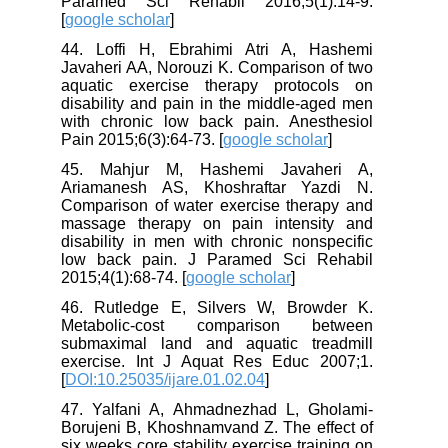
Paramed Sci Rehabil 2016;5(1):14-9.
[
google scholar
]
44. Loffi H, Ebrahimi Atri A, Hashemi
Javaheri AA, Norouzi K. Comparison of two
aquatic exercise therapy protocols on
disability and pain in the middle-aged men
with chronic low back pain. Anesthesiol
Pain 2015;6(3):64-73. [
google scholar
]
45. Mahjur M, Hashemi Javaheri A,
Ariamanesh AS, Khoshraftar Yazdi N.
Comparison of water exercise therapy and
massage therapy on pain intensity and
disability in men with chronic nonspecific
low back pain. J Paramed Sci Rehabil
2015;4(1):68-74. [
google scholar
]
46. Rutledge E, Silvers W, Browder K.
Metabolic-cost comparison between
submaximal land and aquatic treadmill
exercise. Int J Aquat Res Educ 2007;1.
[
DOI:10.25035/ijare.01.02.04
]
47. Yalfani A, Ahmadnezhad L, Gholami-
Borujeni B, Khoshnamvand Z. The effect of
six weeks core stability exercise training on