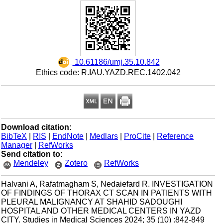
‎ 10.61186/umj.35.10.842
Ethics code: R.IAU.YAZD.REC.1402.042
Download citation:
BibTeX
|
RIS
|
EndNote
|
Medlars
|
ProCite
|
Reference
Manager
|
RefWorks
Send citation to:
Mendeley
Zotero
RefWorks
Halvani A, Rafatmagham S, Nedaiefard R. INVESTIGATION
OF FINDINGS OF THORAX CT SCAN IN PATIENTS WITH
PLEURAL MALIGNANCY AT SHAHID SADOUGHI
HOSPITAL AND OTHER MEDICAL CENTERS IN YAZD
CITY. Studies in Medical Sciences 2024; 35 (10) :842-849