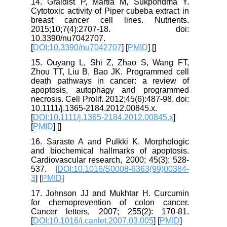
14. Graidist P, Martla M, Sukpondma Y.
Cytotoxic activity of Piper cubeba extract in
breast cancer cell lines. Nutrients.
2015;10;7(4):2707-18. doi:
10.3390/nu7042707.
[
DOI:10.3390/nu7042707
] [
PMID
] [
]
15. Ouyang L, Shi Z, Zhao S, Wang FT,
Zhou TT, Liu B, Bao JK. Programmed cell
death pathways in cancer: a review of
apoptosis, autophagy and programmed
necrosis. Cell Prolif. 2012;45(6):487-98. doi:
10.1111/j.1365-2184.2012.00845.x.
[
DOI:10.1111/j.1365-2184.2012.00845.x
]
[
PMID
] [
]
16. Saraste A and Pulkki K. Morphologic
and biochemical hallmarks of apoptosis.
Cardiovascular research, 2000; 45(3): 528-
537. [
DOI:10.1016/S0008-6363(99)00384-
3
] [
PMID
]
17. Johnson JJ and Mukhtar H. Curcumin
for chemoprevention of colon cancer.
Cancer letters, 2007; 255(2): 170-81.
[
DOI:10.1016/j.canlet.2007.03.005
] [
PMID
]