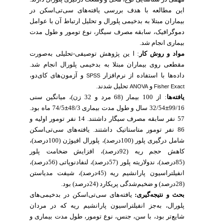
این مطالعه با هدف بررسی یافته‌های سی‌تی‌اسکن در
بیماران مبتلا به بدخیمی پلورال و تحلیل ارتباط آن با عوامل
دموگرافیک، سابقه مصرف سیگار، نوع تومور و طول مدت
بیماری انجام شد
.
مواد و روش کار
: ا ین پژوهش توصیفی-تحلیلی به‌صورت
مقطعی روی بیماران مبتلا به بدخیمی پلورال انجام شد.
داده‌ها با استفاده از نرم‌افزار
و آزمون‌های کای‌دو،
SPSS
و
تحلیل شدند
.
ANOVA
Fisher Exact
یافته‌ها
: از 100 بیمار (68 مرد و 32 زن)، میانگین سنی
74/5 ماه بود.
±
32/54 سال و طول مدت بیماری 48/3
±
99/16
57 نفر سابقه مصرف سیگار داشتند. 14 نفر تومور اولیه و
86 نفر تومور متاستاتیک داشتند. یافته‌های سی‌تی‌اسکن
شامل درگیری پلور (100درصد)، پلورال افیوژن (100درصد)،
کاهش حجم ریه (92درصد)، افزایش ضخامت پلور
(85درصد)، ندولاریته پلور (57درصد)، لنفادنوپاتی (56درصد)،
انفیلتراسیون پارانشیم ریه (45درصد)، شیفت مدیاستن
(28درصد) و ضخیم‌شدگی پریکارد (24درصد) بود
.
بحث و نتیجه‌گیری:
یافته‌های سی‌تی‌اسکن در بدخیمی‌های
پلورال، به‌جز انفیلتراسیون پارانشیم ریه که در مردان
شایع‌تر بود، با سن، جنس، نوع تومور، طول مدت بیماری و