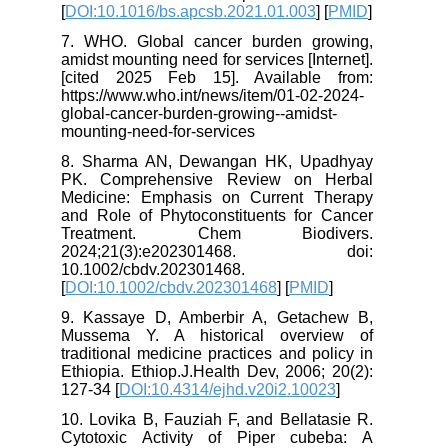
[
DOI:10.1016/bs.apcsb.2021.01.003
] [
PMID
]
7. WHO. Global cancer burden growing,
amidst mounting need for services [Internet].
[cited 2025 Feb 15]. Available from:
https://www.who.int/news/item/01-02-2024-
global-cancer-burden-growing--amidst-
mounting-need-for-services
8. Sharma AN, Dewangan HK, Upadhyay
PK. Comprehensive Review on Herbal
Medicine: Emphasis on Current Therapy
and Role of Phytoconstituents for Cancer
Treatment. Chem Biodivers.
2024;21(3):e202301468. doi:
10.1002/cbdv.202301468.
[
DOI:10.1002/cbdv.202301468
] [
PMID
]
9. Kassaye D, Amberbir A, Getachew B,
Mussema Y. A historical overview of
traditional medicine practices and policy in
Ethiopia. Ethiop.J.Health Dev, 2006; 20(2):
127-34 [
DOI:10.4314/ejhd.v20i2.10023
]
10. Lovika B, Fauziah F, and Bellatasie R.
Cytotoxic Activity of Piper cubeba: A