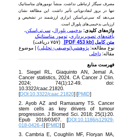
مصرف سیگار ارتباطی نداشت. منشأ تومورهای متاستاتیک
تنها در بروز لنفادنوپاتی تأثیر داشت. این مطالعه نشان
می‌دهد که سی‌تی‌اسکن ابزاری ارزشمند در تشخیص و
ارزیابی بدخیمی‌های پلورال است
.
،
سی‌تی‌اسکن
،
بدخیمی پلورال
واژه‌های کلیدی:
تومور متاستاتیک
،
یافته‌های تصویربرداری
(۷۵۷ دریافت)
[PDF 453 kb]
متن کامل
نوع مطالعه:
پژوهشي(توصیفی- تحلیلی)
| موضوع
مقاله:
داخلی
فهرست منابع
1. Siegel RL, Giaquinto AN, Jemal A.
Cancer statistics, 2024. CA Cancer J Clin.
2024; 74(1):12-49. doi:
10.3322/caac.21820.
[
DOI:10.3322/caac.21820
] [
PMID
]
2. Ayob AZ and Ramasamy TS. Cancer
stem cells as key drivers of tumour
progression. J Biomed Sci. 2018; 25(1):20.
Epub 2018/03/07. [
DOI:10.1186/s12929-
018-0426-4
] [
PMID
] [
]
3. Cambria E, Coughlin MF, Floryan MA,