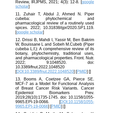
Review, IRJPMS, 2021; 4(3): 12-8. [
google
scholar
]
11. Zuhair T, Abdul J, Ahmed N. Piper
cubeba: phytochemical and
pharmacological review of a routinely used
spices. 2022; 10.31838/ijpr/2020.SP1.119.
[
google scholar
]
12. Drissi B, Mahdi I, Yassir M, Ben Bakrim
W, Bouissane L and Sobeh M.Cubeb (Piper
cubeba L.f.): A comprehensive review of its
botany, phytochemistry, traditional uses,
and pharmacological properties. Front. Nutr.
2022; 9:1048520. doi:
10.3389/fnut.2022.1048520
[
DOI:10.3389/fnut.2022.1048520
] [
PMID
] [
]
13. Booms A, Coetzee GA, Pierce SE.
MCF-7 as a Model for Functional Analysis
of Breast Cancer Risk Variants. Cancer
Epidemiol Biomarkers Prev.
2019;28(10):1735-1745. doi: 10.1158/1055-
9965.EPI-19-0066. [
DOI:10.1158/1055-
9965.EPI-19-0066
] [
PMID
] [
]