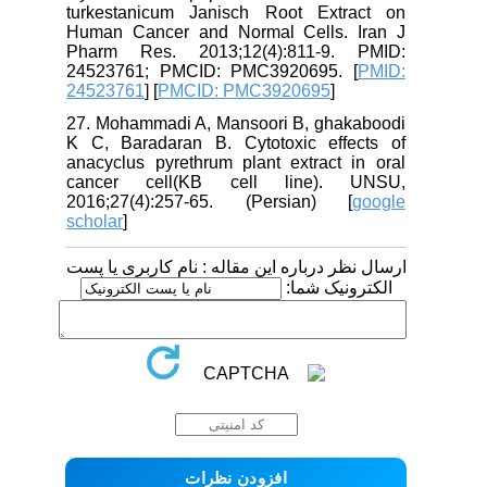
turkestanicum Janisch Root Extract on
Human Cancer and Normal Cells. Iran J
Pharm Res. 2013;12(4):811-9. PMID:
24523761; PMCID: PMC3920695. [
PMID:
24523761
] [
PMCID: PMC3920695
]
27. Mohammadi A, Mansoori B, ghakaboodi
K C, Baradaran B. Cytotoxic effects of
anacyclus pyrethrum plant extract in oral
cancer cell(KB cell line). UNSU,
2016;27(4):257-65. (Persian) [
google
scholar
]
ارسال نظر درباره این مقاله : نام کاربری یا پست
الکترونیک شما: