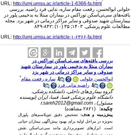
URL:
http://umj.umsu.ac.ir/article-1-6366-fa.html
حلوانی ابوالحسن، رفعت مقام ساره، ندایی فرد راضیه. بررسی
یافته‌های سی‌تی‌اسکن توراکس در بیماران مبتلا به بدخیمی پلور در
بیمارستان شهید صدوقی و سایر مراکز درمانی در شهر یزد. مجله
مطالعات علوم پزشکی. ۱۴۰۳; ۳۵ (۱۰) :۸۴۲-۸۴۹
URL:
http://umj.umsu.ac.ir/article-۱-۶۳۶۶-fa.html
بررسی یافته‌های سی‌تی‌اسکن توراکس در
بیماران مبتلا به بدخیمی پلور در بیمارستان شهید
صدوقی و سایر مراکز درمانی در شهر یزد
*
ساره رفعت مقام
،
ابوالحسن حلوانی
راضیه ندایی فرد
،
گروه بیماری‌های داخلی، دانشکده پزشکی،
دانشگاه علوم پزشکی فسا، فسا، ایران (نویسنده
r.sareh2012@gmail.com
مسئول) ،
چکیده:
(۲۸۲۱ مشاهده)
پیش‌زمینه و هدف:
تشخیص دقیق نئوپلاسم‌های پلورال
به‌ویژه در مراحل اولیه برای بهبود پیش‌آگهی بیماران حیاتی
است. ابزارهای تصویربرداری مانند سی‌تی‌اسکن نقش
مهمی در شناسایی نوع، محل و وسعت درگیری پلورال دارند.