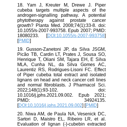
18. Yam J, Kreuter M, Drewe J. Piper
cubeba targets multiple aspects of the
androgen-signalling pathway. A potential
phytotherapy against prostate cancer
growth? Planta Med. 2008;74(1):33-8. doi:
10.1055/s-2007-993758. Epub 2007; PMID:
18080233. [
DOI:10.1055/s-2007-993758
]
[
PMID
]
19. Gusson-Zanetoni JP, da Silva JSGM,
Picão TB, Cardin LT, Prates J, Sousa SO,
Henrique T, Oliani SM, Tajara EH, E Silva
MLA, Cunha NL, da Silva Gomes AC,
Laurentiz RS, Rodrigues-Lisoni FC. Effect
of Piper cubeba total extract and isolated
lignans on head and neck cancer cell lines
and normal fibroblasts. J Pharmacol Sci.
2022;148(1):93-102. doi:
10.1016/j.jphs.2021.09.002. Epub 2021;
PMID: 34924135.
[
DOI:10.1016/j.jphs.2021.09.002
] [
PMID
]
20. Niwa AM, de Paula NA, Vesenick DC,
Sartori D, Maistro EL, Ribeiro LR, et al.
Evaluation of lignan (-)-cubebin extracted