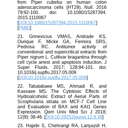
from Piper cubeba on human colon
adenocarcinoma cells (HT29). Null. 2016
79:92-100. doi: 10.1080/15287394.
2015.1110067
[
DOI:10.1080/15287394.2015.1110067
]
[
PMID
]
21. Grinevicius VMAS, Andrade KS,
Ourique F, Micke GA, Ferreira SRS,
Pedrosa RC. Antitumor activity of
conventional and supercritical extracts from
Piper nigrum L. Cultivar bragantina through
cell cycle arrest and apoptosis induction. J
Super Fluids. 2017; 128:94-101. doi:
10.1016/j.supflu.2017.05.009
[
DOI:10.1016/j.supflu.2017.05.009
]
22. Tabatabaee MS, Ahmadi R, and
Kassaee MS. The Cytotoxic Effects of
Hydroalcoholic Extract of Aerial Parts of
Scrophularia striata on MCF-7 Cell Line
and Evaluation of BAX and KAI1 Genes
Expression. Qom Univ Med Sci J 2018;
12(9): 38-46. [
DOI:10.29252/qums.12.9.38
]
23. Hajebi S, Chehrangi RA, Lariyazdi H.