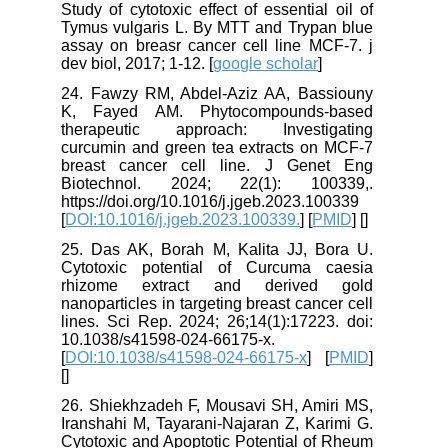
Study of cytotoxic effect of essential oil of
Tymus vulgaris L. By MTT and Trypan blue
assay on breasr cancer cell line MCF-7. j
dev biol, 2017; 1-12. [
google scholar
]
24. Fawzy RM, Abdel-Aziz AA, Bassiouny
K, Fayed AM. Phytocompounds-based
therapeutic approach: Investigating
curcumin and green tea extracts on MCF-7
breast cancer cell line. J Genet Eng
Biotechnol. 2024; 22(1): 100339,.
https://doi.org/10.1016/j.jgeb.2023.100339
[
DOI:10.1016/j.jgeb.2023.100339.
] [
PMID
] [
]
25. Das AK, Borah M, Kalita JJ, Bora U.
Cytotoxic potential of Curcuma caesia
rhizome extract and derived gold
nanoparticles in targeting breast cancer cell
lines. Sci Rep. 2024; 26;14(1):17223. doi:
10.1038/s41598-024-66175-x.
[
DOI:10.1038/s41598-024-66175-x
] [
PMID
]
[
]
26. Shiekhzadeh F, Mousavi SH, Amiri MS,
Iranshahi M, Tayarani-Najaran Z, Karimi G.
Cytotoxic and Apoptotic Potential of Rheum