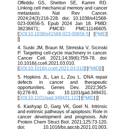
Offeddu GS, Shelton SE, Kamm RD.
Linking cell mechanical memory and cancer
metastasis. Nat Rev Cancer.
2024;24(3):216-228. doi: 10.1038/s41568-
023-00656-5. Epub 2024 Jan 18. PMID:
38238471; PMCID: PMC11146605.
[
DOI:10.1038/s41568-023-00656-5
] [
PMID
]
[
]
4. Suski JM, Braun M, Strmiska V, Sicinski
P. Targeting cell-cycle machinery in cancer.
Cancer Cell. 2021;14;39(6):759-78. doi:
10.1016/j.ccell.2021.03.010.
[
DOI:10.1016/j.ccell.2021.03.010
] [
PMID
] [
]
5. Hopkins JL, Lan L, Zou L. DNA repair
defects in cancer and therapeutic
opportunities. Genes Dev. 2022;36(5-
6):278-93. doi: 10.1101/gad.349431.
[
DOI:10.1101/gad.349431.122
] [
PMID
] [
]
6. Kashyap D, Garg VK, Goel N. Intrinsic
and extrinsic pathways of apoptosis: Role in
cancer development and prognosis. Adv
Protein Chem Struct Biol. 2021;125:73-120.
doi: 10.1016/bs.apcsb.2021.01.003.