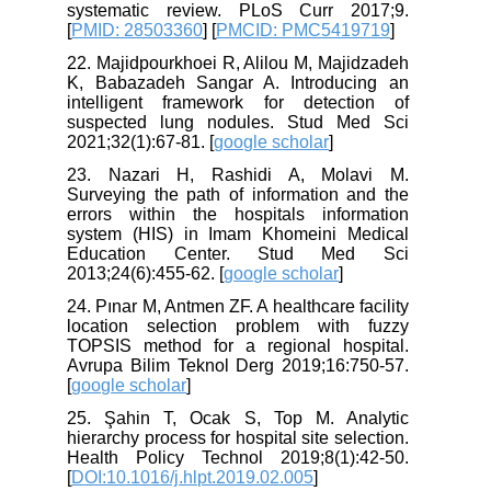
systematic review. PLoS Curr 2017;9.
[
PMID: 28503360
] [
PMCID: PMC5419719
]
22. Majidpourkhoei R, Alilou M, Majidzadeh
K, Babazadeh Sangar A. Introducing an
intelligent framework for detection of
suspected lung nodules. Stud Med Sci
2021;32(1):67-81. [
google scholar
]
23. Nazari H, Rashidi A, Molavi M.
Surveying the path of information and the
errors within the hospitals information
system (HIS) in Imam Khomeini Medical
Education Center. Stud Med Sci
2013;24(6):455-62. [
google scholar
]
24. Pınar M, Antmen ZF. A healthcare facility
location selection problem with fuzzy
TOPSIS method for a regional hospital.
Avrupa Bilim Teknol Derg 2019;16:750-57.
[
google scholar
]
25. Şahin T, Ocak S, Top M. Analytic
hierarchy process for hospital site selection.
Health Policy Technol 2019;8(1):42-50.
[
DOI:10.1016/j.hlpt.2019.02.005
]