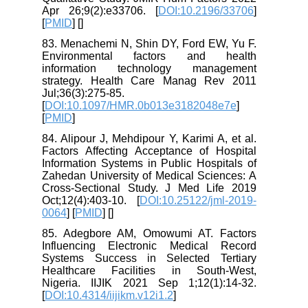
Apr 26;9(2):e33706. [
DOI:10.2196/33706
]
[
PMID
] [
]
83. Menachemi N, Shin DY, Ford EW, Yu F.
Environmental factors and health
information technology management
strategy. Health Care Manag Rev 2011
Jul;36(3):275-85.
[
DOI:10.1097/HMR.0b013e3182048e7e
]
[
PMID
]
84. Alipour J, Mehdipour Y, Karimi A, et al.
Factors Affecting Acceptance of Hospital
Information Systems in Public Hospitals of
Zahedan University of Medical Sciences: A
Cross-Sectional Study. J Med Life 2019
Oct;12(4):403-10. [
DOI:10.25122/jml-2019-
0064
] [
PMID
] [
]
85. Adegbore AM, Omowumi AT. Factors
Influencing Electronic Medical Record
Systems Success in Selected Tertiary
Healthcare Facilities in South-West,
Nigeria. IIJIK 2021 Sep 1;12(1):14-32.
[
DOI:10.4314/iijikm.v12i1.2
]