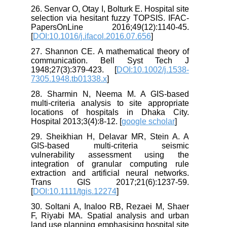
26. Senvar O, Otay I, Bolturk E. Hospital site
selection via hesitant fuzzy TOPSIS. IFAC-
PapersOnLine 2016;49(12):1140-45.
[
DOI:10.1016/j.ifacol.2016.07.656
]
27. Shannon CE. A mathematical theory of
communication. Bell Syst Tech J
1948;27(3):379-423. [
DOI:10.1002/j.1538-
7305.1948.tb01338.x
]
28. Sharmin N, Neema M. A GIS-based
multi-criteria analysis to site appropriate
locations of hospitals in Dhaka City.
Hospital 2013;3(4):8-12. [
google scholar
]
29. Sheikhian H, Delavar MR, Stein A. A
GIS-based multi-criteria seismic
vulnerability assessment using the
integration of granular computing rule
extraction and artificial neural networks.
Trans GIS 2017;21(6):1237-59.
[
DOI:10.1111/tgis.12274
]
30. Soltani A, Inaloo RB, Rezaei M, Shaer
F, Riyabi MA. Spatial analysis and urban
land use planning emphasising hospital site