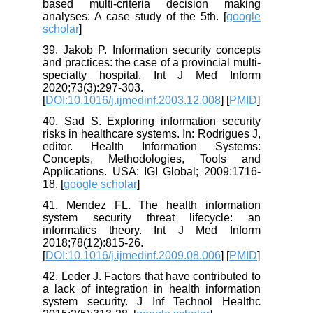
based multi-criteria decision making
analyses: A case study of the 5th. [
google
scholar
]
39. Jakob P. Information security concepts
and practices: the case of a provincial multi-
specialty hospital. Int J Med Inform
2020;73(3):297-303.
[
DOI:10.1016/j.ijmedinf.2003.12.008
] [
PMID
]
40. Sad S. Exploring information security
risks in healthcare systems. In: Rodrigues J,
editor. Health Information Systems:
Concepts, Methodologies, Tools and
Applications. USA: IGI Global; 2009:1716-
18. [
google scholar
]
41. Mendez FL. The health information
system security threat lifecycle: an
informatics theory. Int J Med Inform
2018;78(12):815-26.
[
DOI:10.1016/j.ijmedinf.2009.08.006
] [
PMID
]
42. Leder J. Factors that have contributed to
a lack of integration in health information
system security. J Inf Technol Healthc