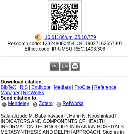
‎ 10.61186/umj.35.10.779
Research code: 123248000454134119027162657397
Ethics code: IR-UMSU.REC.1403.308
Download citation:
BibTeX
|
RIS
|
EndNote
|
Medlars
|
ProCite
|
Reference
Manager
|
RefWorks
Send citation to:
Mendeley
Zotero
RefWorks
Safaralizade M, Babalhavaeji F, Hariri N, Nooshinfard F.
INDICATORS AND COMPONENTS OF HEALTH
INFORMATION TECHNOLOGY IN IRANIAN HOSPITALS:
METASYNTHESIS AND DELPHI APPROACH. Studies in