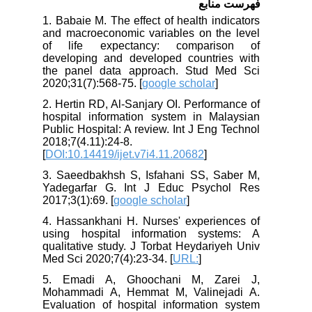
فهرست منابع
1. Babaie M. The effect of health indicators
and macroeconomic variables on the level
of life expectancy: comparison of
developing and developed countries with
the panel data approach. Stud Med Sci
2020;31(7):568-75. [
google scholar
]
2. Hertin RD, Al-Sanjary OI. Performance of
hospital information system in Malaysian
Public Hospital: A review. Int J Eng Technol
2018;7(4.11):24-8.
[
DOI:10.14419/ijet.v7i4.11.20682
]
3. Saeedbakhsh S, Isfahani SS, Saber M,
Yadegarfar G. Int J Educ Psychol Res
2017;3(1):69. [
google scholar
]
4. Hassankhani H. Nurses' experiences of
using hospital information systems: A
qualitative study. J Torbat Heydariyeh Univ
Med Sci 2020;7(4):23-34. [
URL:
]
5. Emadi A, Ghoochani M, Zarei J,
Mohammadi A, Hemmat M, Valinejadi A.
Evaluation of hospital information system