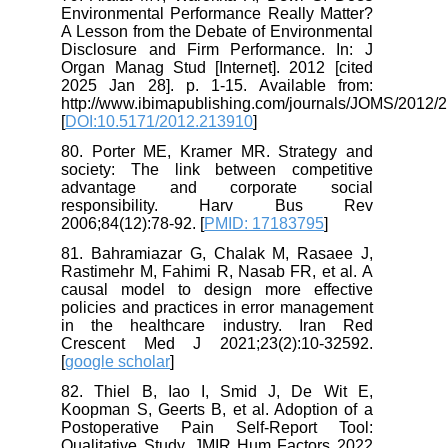
Environmental Performance Really Matter?
A Lesson from the Debate of Environmental
Disclosure and Firm Performance. In: J
Organ Manag Stud [Internet]. 2012 [cited
2025 Jan 28]. p. 1-15. Available from:
http://www.ibimapublishing.com/journals/JOMS/201
[
DOI:10.5171/2012.213910
]
80. Porter ME, Kramer MR. Strategy and
society: The link between competitive
advantage and corporate social
responsibility. Harv Bus Rev
2006;84(12):78-92. [
PMID: 17183795
]
81. Bahramiazar G, Chalak M, Rasaee J,
Rastimehr M, Fahimi R, Nasab FR, et al. A
causal model to design more effective
policies and practices in error management
in the healthcare industry. Iran Red
Crescent Med J 2021;23(2):10-32592.
[
google scholar
]
82. Thiel B, Iao I, Smid J, De Wit E,
Koopman S, Geerts B, et al. Adoption of a
Postoperative Pain Self-Report Tool:
Qualitative Study. JMIR Hum Factors 2022