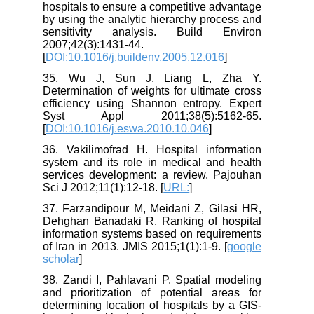
hospitals to ensure a competitive advantage
by using the analytic hierarchy process and
sensitivity analysis. Build Environ
2007;42(3):1431-44.
[
DOI:10.1016/j.buildenv.2005.12.016
]
35. Wu J, Sun J, Liang L, Zha Y.
Determination of weights for ultimate cross
efficiency using Shannon entropy. Expert
Syst Appl 2011;38(5):5162-65.
[
DOI:10.1016/j.eswa.2010.10.046
]
36. Vakilimofrad H. Hospital information
system and its role in medical and health
services development: a review. Pajouhan
Sci J 2012;11(1):12-18. [
URL:
]
37. Farzandipour M, Meidani Z, Gilasi HR,
Dehghan Banadaki R. Ranking of hospital
information systems based on requirements
of Iran in 2013. JMIS 2015;1(1):1-9. [
google
scholar
]
38. Zandi I, Pahlavani P. Spatial modeling
and prioritization of potential areas for
determining location of hospitals by a GIS-