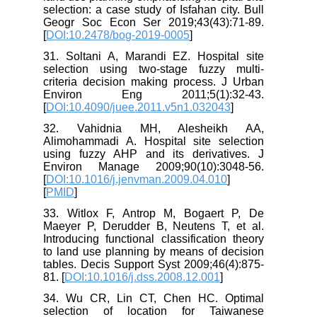
selection: a case study of Isfahan city. Bull
Geogr Soc Econ Ser 2019;43(43):71-89.
[
DOI:10.2478/bog-2019-0005
]
31. Soltani A, Marandi EZ. Hospital site
selection using two-stage fuzzy multi-
criteria decision making process. J Urban
Environ Eng 2011;5(1):32-43.
[
DOI:10.4090/juee.2011.v5n1.032043
]
32. Vahidnia MH, Alesheikh AA,
Alimohammadi A. Hospital site selection
using fuzzy AHP and its derivatives. J
Environ Manage 2009;90(10):3048-56.
[
DOI:10.1016/j.jenvman.2009.04.010
]
[
PMID
]
33. Witlox F, Antrop M, Bogaert P, De
Maeyer P, Derudder B, Neutens T, et al.
Introducing functional classification theory
to land use planning by means of decision
tables. Decis Support Syst 2009;46(4):875-
81. [
DOI:10.1016/j.dss.2008.12.001
]
34. Wu CR, Lin CT, Chen HC. Optimal
selection of location for Taiwanese