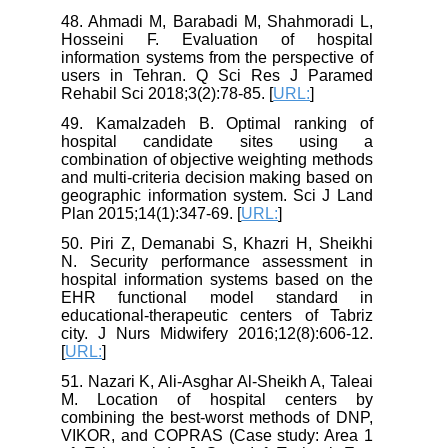
48. Ahmadi M, Barabadi M, Shahmoradi L,
Hosseini F. Evaluation of hospital
information systems from the perspective of
users in Tehran. Q Sci Res J Paramed
Rehabil Sci 2018;3(2):78-85. [
URL:
]
49. Kamalzadeh B. Optimal ranking of
hospital candidate sites using a
combination of objective weighting methods
and multi-criteria decision making based on
geographic information system. Sci J Land
Plan 2015;14(1):347-69. [
URL:
]
50. Piri Z, Demanabi S, Khazri H, Sheikhi
N. Security performance assessment in
hospital information systems based on the
EHR functional model standard in
educational-therapeutic centers of Tabriz
city. J Nurs Midwifery 2016;12(8):606-12.
[
URL:
]
51. Nazari K, Ali-Asghar Al-Sheikh A, Taleai
M. Location of hospital centers by
combining the best-worst methods of DNP,
VIKOR, and COPRAS (Case study: Area 1