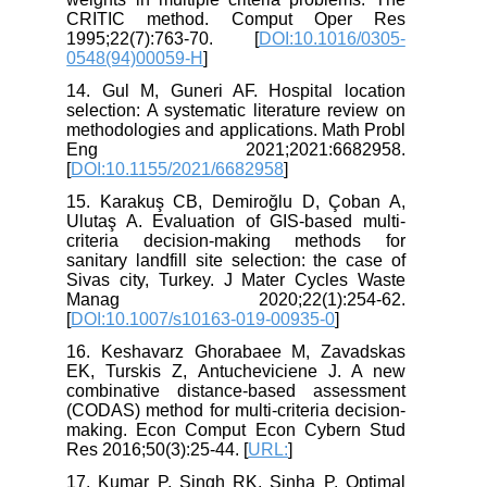
CRITIC method. Comput Oper Res
1995;22(7):763-70. [
DOI:10.1016/0305-
0548(94)00059-H
]
14. Gul M, Guneri AF. Hospital location
selection: A systematic literature review on
methodologies and applications. Math Probl
Eng 2021;2021:6682958.
[
DOI:10.1155/2021/6682958
]
15. Karakuş CB, Demiroğlu D, Çoban A,
Ulutaş A. Evaluation of GIS-based multi-
criteria decision-making methods for
sanitary landfill site selection: the case of
Sivas city, Turkey. J Mater Cycles Waste
Manag 2020;22(1):254-62.
[
DOI:10.1007/s10163-019-00935-0
]
16. Keshavarz Ghorabaee M, Zavadskas
EK, Turskis Z, Antucheviciene J. A new
combinative distance-based assessment
(CODAS) method for multi-criteria decision-
making. Econ Comput Econ Cybern Stud
Res 2016;50(3):25-44. [
URL:
]
17. Kumar P, Singh RK, Sinha P. Optimal