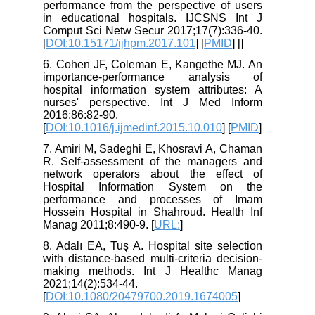
performance from the perspective of users
in educational hospitals. IJCSNS Int J
Comput Sci Netw Secur 2017;17(7):336-40.
[
DOI:10.15171/ijhpm.2017.101
] [
PMID
] [
]
6. Cohen JF, Coleman E, Kangethe MJ. An
importance-performance analysis of
hospital information system attributes: A
nurses' perspective. Int J Med Inform
2016;86:82-90.
[
DOI:10.1016/j.ijmedinf.2015.10.010
] [
PMID
]
7. Amiri M, Sadeghi E, Khosravi A, Chaman
R. Self-assessment of the managers and
network operators about the effect of
Hospital Information System on the
performance and processes of Imam
Hossein Hospital in Shahroud. Health Inf
Manag 2011;8:490-9. [
URL:
]
8. Adalı EA, Tuş A. Hospital site selection
with distance-based multi-criteria decision-
making methods. Int J Healthc Manag
2021;14(2):534-44.
[
DOI:10.1080/20479700.2019.1674005
]