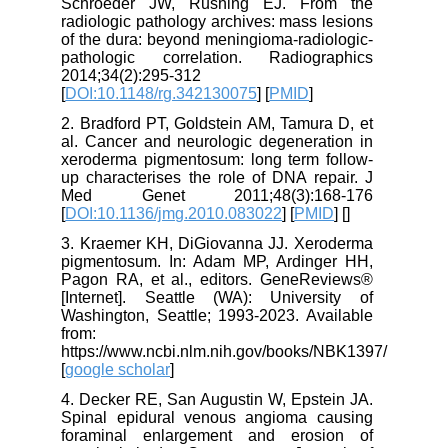
Schroeder JW, Rushing EJ. From the
radiologic pathology archives: mass lesions
of the dura: beyond meningioma-radiologic-
pathologic correlation. Radiographics
2014;34(2):295-312
[
DOI:10.1148/rg.342130075
] [
PMID
]
2. Bradford PT, Goldstein AM, Tamura D, et
al. Cancer and neurologic degeneration in
xeroderma pigmentosum: long term follow-
up characterises the role of DNA repair. J
Med Genet 2011;48(3):168-176
[
DOI:10.1136/jmg.2010.083022
] [
PMID
] [
]
3. Kraemer KH, DiGiovanna JJ. Xeroderma
pigmentosum. In: Adam MP, Ardinger HH,
Pagon RA, et al., editors. GeneReviews®
[Internet]. Seattle (WA): University of
Washington, Seattle; 1993-2023. Available
from:
https://www.ncbi.nlm.nih.gov/books/NBK1397/
[
google scholar
]
4. Decker RE, San Augustin W, Epstein JA.
Spinal epidural venous angioma causing
foraminal enlargement and erosion of