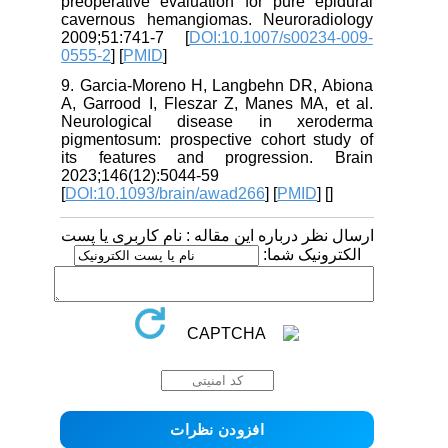
preoperative evaluation for pure epidural
cavernous hemangiomas. Neuroradiology
2009;51:741-7 [
DOI:10.1007/s00234-009-
0555-2
] [
PMID
]
9. Garcia-Moreno H, Langbehn DR, Abiona
A, Garrood I, Fleszar Z, Manes MA, et al.
Neurological disease in xeroderma
pigmentosum: prospective cohort study of
its features and progression. Brain
2023;146(12):5044-59
[
DOI:10.1093/brain/awad266
] [
PMID
] [
]
ارسال نظر درباره این مقاله : نام کاربری یا پست
الکترونیک شما: