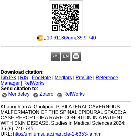
‎ 10.61186/umj.35.9.740
Download citation:
BibTeX
|
RIS
|
EndNote
|
Medlars
|
ProCite
|
Reference
Manager
|
RefWorks
Send citation to:
Mendeley
Zotero
RefWorks
Khanoghlan A, Gholipour P. BILATERAL CAVERNOUS
MALFORMATION OF THE SPINAL EPIDURAL SPACE: A
CASE REPORT OF A RARE CONDITION IN A PATIENT
WITH SKIN DISEASE. Studies in Medical Sciences 2024;
35 (9) :740-745
URL:
http://umj.umsu.ac.ir/article-1-6353-fa.html