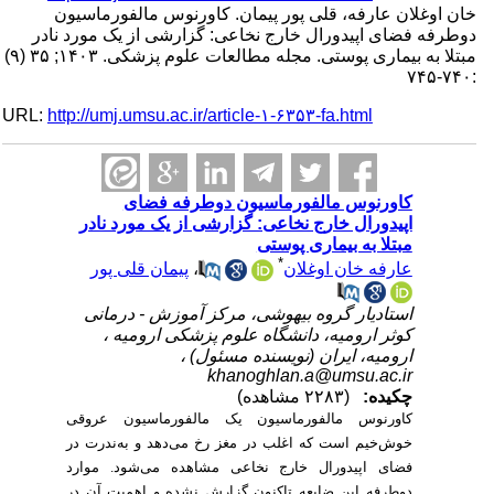
خان اوغلان عارفه، قلی پور پیمان. کاورنوس مالفورماسیون
دوطرفه فضای اپیدورال خارج نخاعی: گزارشی از یک مورد نادر
مبتلا به بیماری پوستی. مجله مطالعات علوم پزشکی. ۱۴۰۳; ۳۵ (۹)
:۷۴۰-۷۴۵
URL:
http://umj.umsu.ac.ir/article-۱-۶۳۵۳-fa.html
کاورنوس مالفورماسیون دوطرفه فضای
اپیدورال خارج نخاعی: گزارشی از یک مورد نادر
مبتلا به بیماری پوستی
*
پیمان قلی پور
،
عارفه خان اوغلان
استادیار گروه بیهوشی، مرکز آموزش - درمانی
کوثر ارومیه، دانشگاه علوم پزشکی ارومیه ،
ارومیه، ایران (نویسنده مسئول) ،
khanoghlan.a@umsu.ac.ir
چکیده:
(۲۲۸۳ مشاهده)
کاورنوس مالفورماسیون یک مالفورماسیون عروقی
خوش‌خیم است که اغلب در مغز رخ می‌دهد و به‌ندرت در
فضای اپیدورال خارج نخاعی مشاهده می‌شود. موارد
دوطرفه این ضایعه تاکنون گزارش نشده و اهمیت آن در