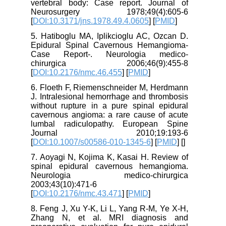
vertebral body: Case report. Journal of
Neurosurgery 1978;49(4):605-6
[
DOI:10.3171/jns.1978.49.4.0605
] [
PMID
]
5. Hatiboglu MA, Iplikcioglu AC, Ozcan D.
Epidural Spinal Cavernous Hemangioma-
Case Report-. Neurologia medico-
chirurgica 2006;46(9):455-8
[
DOI:10.2176/nmc.46.455
] [
PMID
]
6. Floeth F, Riemenschneider M, Herdmann
J. Intralesional hemorrhage and thrombosis
without rupture in a pure spinal epidural
cavernous angioma: a rare cause of acute
lumbal radiculopathy. European Spine
Journal 2010;19:193-6
[
DOI:10.1007/s00586-010-1345-6
] [
PMID
] [
]
7. Aoyagi N, Kojima K, Kasai H. Review of
spinal epidural cavernous hemangioma.
Neurologia medico-chirurgica
2003;43(10):471-6
[
DOI:10.2176/nmc.43.471
] [
PMID
]
8. Feng J, Xu Y-K, Li L, Yang R-M, Ye X-H,
Zhang N, et al. MRI diagnosis and