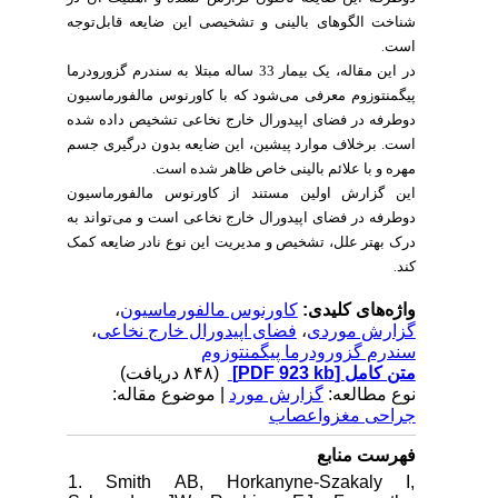
شناخت الگوهای بالینی و تشخیصی این ضایعه قابل‌توجه
است
.
در این مقاله، یک بیمار 33 ساله مبتلا به سندرم گزورودرما
پیگمنتوزوم معرفی می‌شود که با کاورنوس مالفورماسیون
دوطرفه در فضای اپیدورال خارج نخاعی تشخیص داده شده
است. برخلاف موارد پیشین، این ضایعه بدون درگیری جسم
مهره و با علائم بالینی خاص ظاهر شده است
.
این گزارش اولین مستند از کاورنوس مالفورماسیون
دوطرفه در فضای اپیدورال خارج نخاعی است و می‌تواند به
درک بهتر علل، تشخیص و مدیریت این نوع نادر ضایعه کمک
کند
.
،
کاورنوس مالفورماسیون
واژه‌های کلیدی:
،
فضای اپیدورال خارج نخاعی
،
گزارش موردی
سندرم گزورودرما پیگمنتوزوم
(۸۴۸ دریافت)
[PDF 923 kb]
متن کامل
نوع مطالعه:
گزارش مورد
| موضوع مقاله:
جراحی مغزواعصاب
فهرست منابع
1. Smith AB, Horkanyne-Szakaly I,