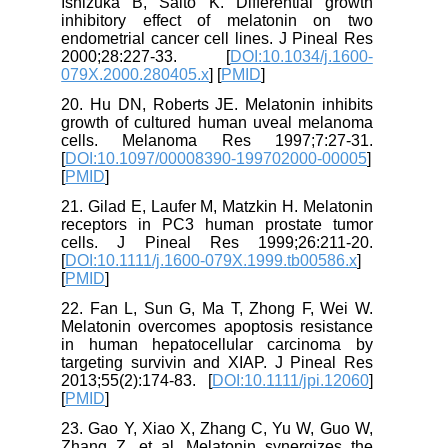
Ishizuka B, Saito K. Differential growth
inhibitory effect of melatonin on two
endometrial cancer cell lines. J Pineal Res
2000;28:227-33. [
DOI:10.1034/j.1600-
079X.2000.280405.x
] [
PMID
]
20. Hu DN, Roberts JE. Melatonin inhibits
growth of cultured human uveal melanoma
cells. Melanoma Res 1997;7:27-31.
[
DOI:10.1097/00008390-199702000-00005
]
[
PMID
]
21. Gilad E, Laufer M, Matzkin H. Melatonin
receptors in PC3 human prostate tumor
cells. J Pineal Res 1999;26:211-20.
[
DOI:10.1111/j.1600-079X.1999.tb00586.x
]
[
PMID
]
22. Fan L, Sun G, Ma T, Zhong F, Wei W.
Melatonin overcomes apoptosis resistance
in human hepatocellular carcinoma by
targeting survivin and XIAP. J Pineal Res
2013;55(2):174-83. [
DOI:10.1111/jpi.12060
]
[
PMID
]
23. Gao Y, Xiao X, Zhang C, Yu W, Guo W,
Zhang Z, et al. Melatonin synergizes the