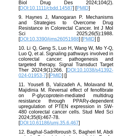
Biol Drug Des 2024;104(2).
[
DOI:10.1111/cbdd.14587
] [
PMID
]
9. Haynes J, Manogaran P. Mechanisms
and Strategies to Overcome Drug
Resistance in Colorectal Cancer. Int J Mol
Sci 2025;26(5):1988.
[
DOI:10.3390/ijms26051988
] [
PMID
] [
]
10. Li Q, Geng S, Luo H, Wang W, Mo Y-Q,
Luo Q, et al. Signaling pathways involved in
colorectal cancer: pathogenesis and
targeted therapy. Signal Transduct Target
Ther 2024;9(1):266. [
DOI:10.1038/s41392-
024-01953-7
] [
PMID
] [
]
11. Yousefi B, Valizadeh A, Molavand M,
Majidinia M. Reversal effect of fenofibrate
on P-glycoprotein-mediated multidrug
resistance through PPARγ-dependent
upregulation of PTEN expression in SW-
480 colorectal cancer cells. Stud Med Sci
2024;35(6):467-78.
[
DOI:10.61186/umj.35.6.467
]
12. Baghal-Sadriforoush S, Bagheri M, Abdi