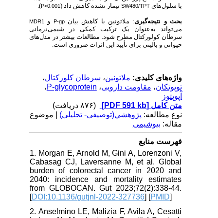
).
تیمار نشده کاهش داد (
با سلول‌های
P<0.001
SW480/TPT
بحث و نتیجه‌گیری
: ملاتونین با کاهش بیان
و
MDR1
P-gp
می‌تواند به‌عنوان یک ترکیب کمکی در شیمی‌درمانی
سرطان کولورکتال مطرح شود. مطالعات بیشتر در مدل‌های
حیوانی و بالینی برای تأیید این اثرات ضروری است.
،
سرطان کلورکتال
،
ملاتونین
واژه‌های کلیدی:
،
P-glycoprotein
،
مقاومت دارویی
،
توپوتکان
آپوپتوز
(۸۷۶ دریافت)
[PDF 591 kb]
متن کامل
نوع مطالعه:
پژوهشي(توصیفی- تحلیلی)
| موضوع
مقاله:
بیوشیمی
فهرست منابع
1. Morgan E, Arnold M, Gini A, Lorenzoni V,
Cabasag CJ, Laversanne M, et al. Global
burden of colorectal cancer in 2020 and
2040: incidence and mortality estimates
from GLOBOCAN. Gut 2023;72(2):338-44.
[
DOI:10.1136/gutjnl-2022-327736
] [
PMID
]
2. Anselmino LE, Malizia F, Avila A, Cesatti