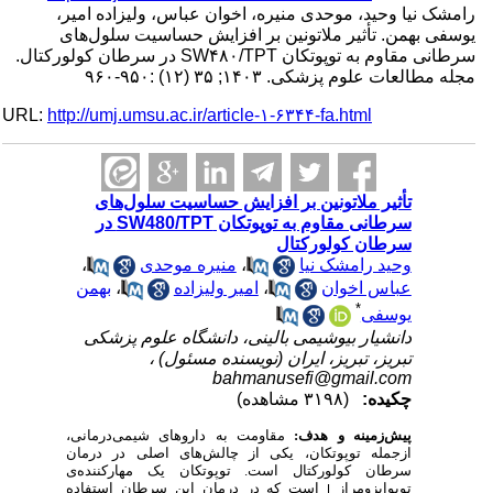
رامشک نیا وحید، موحدی منیره، اخوان عباس، ولیزاده امیر،
یوسفی بهمن. تأثیر ملاتونین بر افزایش حساسیت سلول‌های
سرطانی مقاوم به توپوتکان SW۴۸۰/TPT در سرطان کولورکتال.
مجله مطالعات علوم پزشکی. ۱۴۰۳; ۳۵ (۱۲) :۹۵۰-۹۶۰
URL:
http://umj.umsu.ac.ir/article-۱-۶۳۴۴-fa.html
تأثیر ملاتونین بر افزایش حساسیت سلول‌های
سرطانی مقاوم به توپوتکان SW480/TPT در
سرطان کولورکتال
،
منیره موحدی
،
وحید رامشک نیا
بهمن
،
امیر ولیزاده
،
عباس اخوان
*
یوسفی
دانشیار بیوشیمی بالینی، دانشگاه علوم پزشکی
تبریز، تبریز، ایران (نویسنده مسئول) ،
bahmanusefi@gmail.com
چکیده:
(۳۱۹۸ مشاهده)
پیش‌زمینه و هدف:
مقاومت به داروهای شیمی‌درمانی،
ازجمله توپوتکان، یکی از چالش‌های اصلی در درمان
سرطان کولورکتال است. توپوتکان یک مهارکننده‌ی
توپوایزومراز
است که در درمان این سرطان استفاده
I