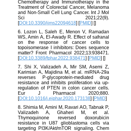
Chemotherapy and Immunotherapy in the
Treatment of Colorectal Cancer, Melanoma
and Non-Small Cell Lung Cancer. Int J Mol
Sci 2021;22(9).
[
DOI:10.3390/ijms22094618
] [
PMID
] [
]
6. Lozon L, Saleh E, Menon V, Ramadan
WS, Amin A, El-Awady R. Effect of safranal
on the response of cancer cells to
topoisomerase I inhibitors: Does sequence
matter? Front Pharmacol 2022;13:938471.
[
DOI:10.3389/fphar.2022.938471
] [
PMID
] [
]
7. Shi X, Valizadeh A, Mir SM, Asemi Z,
Karimian A, Majidina M, et al. miRNA-29a
reverses P-glycoprotein-mediated drug
resistance and inhibits proliferation via up-
regulation of PTEN in colon cancer cells.
Eur J Pharmacol 2020;880.
[
DOI:10.1016/j.ejphar.2020.173138
] [
PMID
]
8. Shimia M, Amini M, Ravari AO, Tabnak P,
Valizadeh A, Ghaheri M, et al.
Thymoquinone reversed doxorubicin
resistance in U87 glioblastoma cells via
targeting PI3K/Akt/mTOR signaling. Chem