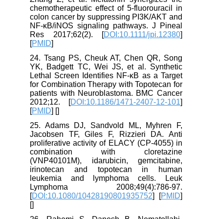
chemotherapeutic effect of 5-fluorouracil in
colon cancer by suppressing PI3K/AKT and
NF-κB/iNOS signaling pathways. J Pineal
Res 2017;62(2). [
DOI:10.1111/jpi.12380
]
[
PMID
]
24. Tsang PS, Cheuk AT, Chen QR, Song
YK, Badgett TC, Wei JS, et al. Synthetic
Lethal Screen Identifies NF-κB as a Target
for Combination Therapy with Topotecan for
patients with Neuroblastoma. BMC Cancer
2012;12. [
DOI:10.1186/1471-2407-12-101
]
[
PMID
] [
]
25. Adams DJ, Sandvold ML, Myhren F,
Jacobsen TF, Giles F, Rizzieri DA. Anti
proliferative activity of ELACY (CP-4055) in
combination with cloretazine
(VNP40101M), idarubicin, gemcitabine,
irinotecan and topotecan in human
leukemia and lymphoma cells. Leuk
Lymphoma 2008;49(4):786-97.
[
DOI:10.1080/10428190801935752
] [
PMID
]
[
]