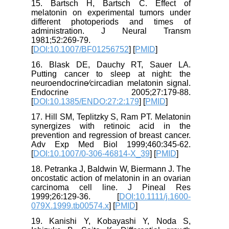
15. Bartsch H, Bartsch C. Effect of
melatonin on experimental tumors under
different photoperiods and times of
administration. J Neural Transm
1981;52:269-79.
[
DOI:10.1007/BF01256752
] [
PMID
]
16. Blask DE, Dauchy RT, Sauer LA.
Putting cancer to sleep at night: the
neuroendocrine⁄circadian melatonin signal.
Endocrine 2005;27:179-88.
[
DOI:10.1385/ENDO:27:2:179
] [
PMID
]
17. Hill SM, Teplitzky S, Ram PT. Melatonin
synergizes with retinoic acid in the
prevention and regression of breast cancer.
Adv Exp Med Biol 1999;460:345-62.
[
DOI:10.1007/0-306-46814-X_39
] [
PMID
]
18. Petranka J, Baldwin W, Biermann J. The
oncostatic action of melatonin in an ovarian
carcinoma cell line. J Pineal Res
1999;26:129-36. [
DOI:10.1111/j.1600-
079X.1999.tb00574.x
] [
PMID
]
19. Kanishi Y, Kobayashi Y, Noda S,