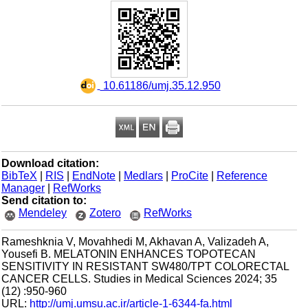
‎ 10.61186/umj.35.12.950
Download citation:
BibTeX
|
RIS
|
EndNote
|
Medlars
|
ProCite
|
Reference
Manager
|
RefWorks
Send citation to:
Mendeley
Zotero
RefWorks
Rameshknia V, Movahhedi M, Akhavan A, Valizadeh A,
Yousefi B. MELATONIN ENHANCES TOPOTECAN
SENSITIVITY IN RESISTANT SW480/TPT COLORECTAL
CANCER CELLS. Studies in Medical Sciences 2024; 35
(12) :950-960
URL:
http://umj.umsu.ac.ir/article-1-6344-fa.html