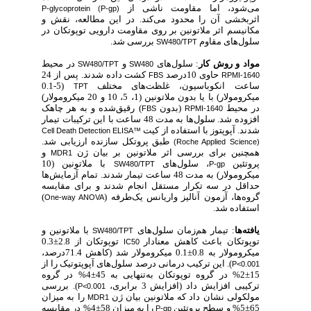
می‌شود، اما مقاومت ناشی از
P-glycoprotein (P-gp)
اثربخشی آن را محدود می‌کند.
در این مطالعه، نقش و
مکانیسم اثر ملاتونین بر روی مقاومت دارویی توپوتکان در
سلول‌های مقاوم
بررسی شد
.
SW480/TPT
مواد و روش‌ کار
: سلول‌های
و
در محیط
SW480/TPT
SW480
حاوی 10درصد
کشت داده شدند. پس از 24
FBS
RPMI-1640
(0.1-5
ساعت انکوباسیون، غلظت‌های مختلف
TPT
میکرومولار) با یا بدون ملاتونین (1، 5، 10 و 20 میکرومولار)
در محیط
(بدون
) رقیق‌شده و به هر چاهک
FBS
RPMI-1640
افزوده شد. سلول‌ها به مدت 48 ساعت با این ترکیبات تیمار
شدند. آپوپتوز با استفاده از کیت
Cell Death Detection ELISA™
طبق پروتکل سازنده ارزیابی شد.
(Roche Applied Science)
همچنین برای بررسی اثر ملاتونین بر بیان ژن
و
MDR1
پروتئین
، سلول‌های
با ملاتونین (10
SW480/TPT
P-gp
میکرومولار) به مدت 48 ساعت تیمار شدند.
تمام آزمایش‌ها
حداقل در سه تکرار مستقل انجام شدند و برای مقایسه
)
گروه‌ها، آزمون آنالیز واریانس یک‌طرفه (
One-way ANOVA
استفاده شد.
یافته‌ها
: تیمار هم‌زمان سلول‌های
با ملاتونین و
SW480/TPT
توپوتکان باعث کاهش معنادار
توپوتکان از 2.8±0.3
IC50
میکرومولار به 0.8±0.1 میکرومولار شد (کاهش 71.4درصد،
). این ترکیب درمانی درصد سلول‌های آپوپتوتیک را از
P<0.001
15±2% در گروه توپوتکان به‌تنهایی به 45±4% در گروه
ترکیبی افزایش داد (افزایش 3 برابری،
). بررسی
P<0.001
مولکولی نشان داد که ملاتونین بیان ژن
را به میزان
MDR1
65±5% و سطح پروتئین
را به میزان 58±4% در مقایسه
P-gp