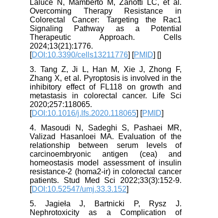
Laluce N, Mamberto M, Zanotti LC, et al.
Overcoming Therapy Resistance in
Colorectal Cancer: Targeting the Rac1
Signaling Pathway as a Potential
Therapeutic Approach. Cells
2024;13(21):1776.
[
DOI:10.3390/cells13211776
] [
PMID
] [
]
3. Tang Z, Ji L, Han M, Xie J, Zhong F,
Zhang X, et al. Pyroptosis is involved in the
inhibitory effect of FL118 on growth and
metastasis in colorectal cancer. Life Sci
2020;257:118065.
[
DOI:10.1016/j.lfs.2020.118065
] [
PMID
]
4. Masoudi N, Sadeghi S, Pashaei MR,
Valizad Hasanloei MA. Evaluation of the
relationship between serum levels of
carcinoembryonic antigen (cea) and
homeostasis model assessment of insulin
resistance-2 (homa2-ir) in colorectal cancer
patients. Stud Med Sci 2022;33(3):152-9.
[
DOI:10.52547/umj.33.3.152
]
5. Jagieła J, Bartnicki P, Rysz J.
Nephrotoxicity as a Complication of