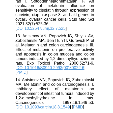
rad I, Sotoodehnejadnematalahi F. An
evaluation of melatonin influence on
sensitivity to cisplatin through expression of
survivin, xiap, caspase-3, and akt genes in
ovcar3 ovarian cancer cells. Stud Med Sci
2021;32(7):525-36.
[
DOI:10.52547/umj.32.7.525
]
13. Anisimov VN, Popovich IG, Shtylik AV,
Zabezhinski MA, Ben Huh H, Gurevich P, et
al. Melatonin and colon carcinogenesis. III.
Effect of melatonin on proliferative activity
and apoptosis in colon mucosa and colon
tumors induced by 1,2-dimethylhydrazine in
rats. Exp Toxicol Pathol 2000;52:71-6.
[
DOI:10.1016/S0940-2993(00)80022-6
]
[
PMID
]
14. Anisimov VN, Popovich IG, Zabezhinski
MA. Melatonin and colon carcinogenesis. I.
Inhibitory effect of melatonin on
development of intestinal tumors induced by
1,2-dimethylhydrazine in rats.
Carcinogenesis 1997;18:1549-53.
[
DOI:10.1093/carcin/18.8.1549
] [
PMID
]