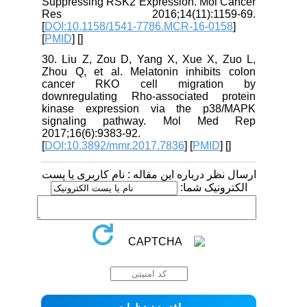
Suppressing RSK2 Expression. Mol Cancer
Res 2016;14(11):1159-69.
[
DOI:10.1158/1541-7786.MCR-16-0158
]
[
PMID
] [
]
30. Liu Z, Zou D, Yang X, Xue X, Zuo L,
Zhou Q, et al. Melatonin inhibits colon
cancer RKO cell migration by
downregulating Rho‑associated protein
kinase expression via the p38/MAPK
signaling pathway. Mol Med Rep
2017;16(6):9383-92.
[
DOI:10.3892/mmr.2017.7836
] [
PMID
] [
]
ارسال نظر درباره این مقاله : نام کاربری یا پست
الکترونیک شما: