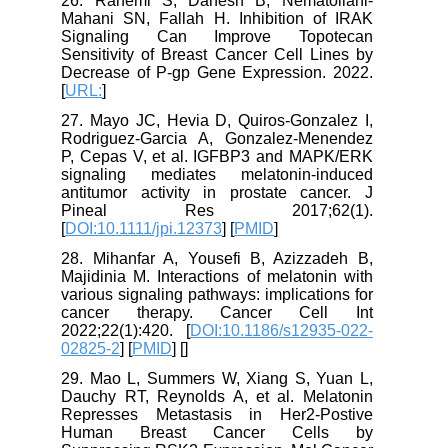
26. Rahemi S, Danesh B, Nematollahi-
Mahani SN, Fallah H. Inhibition of IRAK
Signaling Can Improve Topotecan
Sensitivity of Breast Cancer Cell Lines by
Decrease of P-gp Gene Expression. 2022.
[
URL:
]
27. Mayo JC, Hevia D, Quiros-Gonzalez I,
Rodriguez-Garcia A, Gonzalez-Menendez
P, Cepas V, et al. IGFBP3 and MAPK/ERK
signaling mediates melatonin-induced
antitumor activity in prostate cancer. J
Pineal Res 2017;62(1).
[
DOI:10.1111/jpi.12373
] [
PMID
]
28. Mihanfar A, Yousefi B, Azizzadeh B,
Majidinia M. Interactions of melatonin with
various signaling pathways: implications for
cancer therapy. Cancer Cell Int
2022;22(1):420. [
DOI:10.1186/s12935-022-
02825-2
] [
PMID
] [
]
29. Mao L, Summers W, Xiang S, Yuan L,
Dauchy RT, Reynolds A, et al. Melatonin
Represses Metastasis in Her2-Postive
Human Breast Cancer Cells by