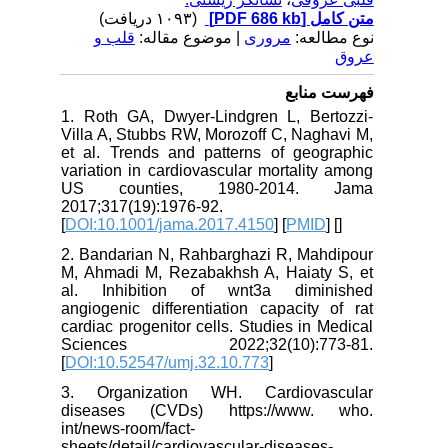
(۱۰۹۳ دریافت)
[PDF 686 kb]
متن کامل
نوع مطالعه:
مروری
| موضوع مقاله:
قلب و
عروق
فهرست منابع
1. Roth GA, Dwyer-Lindgren L, Bertozzi-
Villa A, Stubbs RW, Morozoff C, Naghavi M,
et al. Trends and patterns of geographic
variation in cardiovascular mortality among
US counties, 1980-2014. Jama
2017;317(19):1976-92.
[
DOI:10.1001/jama.2017.4150
] [
PMID
] [
]
2. Bandarian N, Rahbarghazi R, Mahdipour
M, Ahmadi M, Rezabakhsh A, Haiaty S, et
al. Inhibition of wnt3a diminished
angiogenic differentiation capacity of rat
cardiac progenitor cells. Studies in Medical
Sciences 2022;32(10):773-81.
[
DOI:10.52547/umj.32.10.773
]
3. Organization WH. Cardiovascular
diseases (CVDs) https://www. who.
int/news-room/fact-
sheets/detail/cardiovascular-diseases-