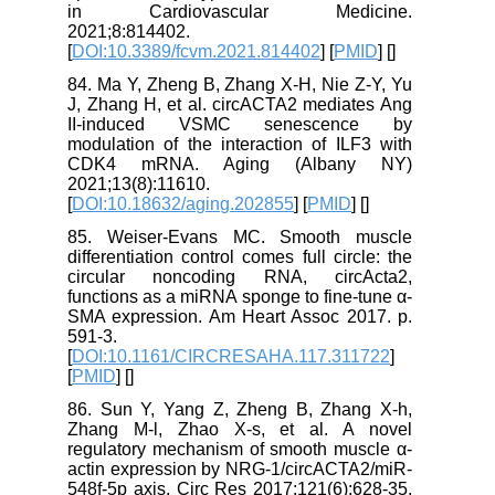
in Cardiovascular Medicine.
2021;8:814402.
[
DOI:10.3389/fcvm.2021.814402
] [
PMID
] [
]
84. Ma Y, Zheng B, Zhang X-H, Nie Z-Y, Yu
J, Zhang H, et al. circACTA2 mediates Ang
II-induced VSMC senescence by
modulation of the interaction of ILF3 with
CDK4 mRNA. Aging (Albany NY)
2021;13(8):11610.
[
DOI:10.18632/aging.202855
] [
PMID
] [
]
85. Weiser-Evans MC. Smooth muscle
differentiation control comes full circle: the
circular noncoding RNA, circActa2,
functions as a miRNA sponge to fine-tune α-
SMA expression. Am Heart Assoc 2017. p.
591-3.
[
DOI:10.1161/CIRCRESAHA.117.311722
]
[
PMID
] [
]
86. Sun Y, Yang Z, Zheng B, Zhang X-h,
Zhang M-l, Zhao X-s, et al. A novel
regulatory mechanism of smooth muscle α-
actin expression by NRG-1/circACTA2/miR-
548f-5p axis. Circ Res 2017;121(6):628-35.