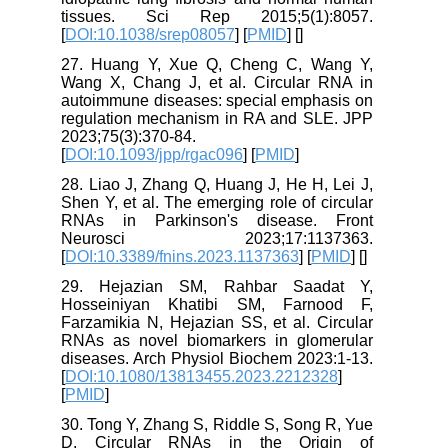
tissues. Sci Rep 2015;5(1):8057.
[
DOI:10.1038/srep08057
] [
PMID
] [
]
27. Huang Y, Xue Q, Cheng C, Wang Y,
Wang X, Chang J, et al. Circular RNA in
autoimmune diseases: special emphasis on
regulation mechanism in RA and SLE. JPP
2023;75(3):370-84.
[
DOI:10.1093/jpp/rgac096
] [
PMID
]
28. Liao J, Zhang Q, Huang J, He H, Lei J,
Shen Y, et al. The emerging role of circular
RNAs in Parkinson's disease. Front
Neurosci 2023;17:1137363.
[
DOI:10.3389/fnins.2023.1137363
] [
PMID
] [
]
29. Hejazian SM, Rahbar Saadat Y,
Hosseiniyan Khatibi SM, Farnood F,
Farzamikia N, Hejazian SS, et al. Circular
RNAs as novel biomarkers in glomerular
diseases. Arch Physiol Biochem 2023:1-13.
[
DOI:10.1080/13813455.2023.2212328
]
[
PMID
]
30. Tong Y, Zhang S, Riddle S, Song R, Yue
D. Circular RNAs in the Origin of