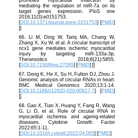
promotes myocardial infarction by
mediating the regulation of miR-7a on its
target genes expression. PloS one
2016;11(3):e0151753.
[
DOI:10.1371/journal.pone.0151753
] [
PMID
]
[
]
66. Li M, Ding W, Tariq MA, Chang W,
Zhang X, Xu W, et al. A circular transcript of
ncx1 gene mediates ischemic myocardial
injury by targeting miR-133a-3p.
Theranostics 2018;8(21):5855.
[
DOI:10.7150/thno.27285
] [
PMID
] [
]
67. Dong K, He X, Su H, Fulton DJ, Zhou J.
Genomic analysis of circular RNAs in heart.
BMC Medical Genomics 2020;13:1-14.
[
DOI:10.1186/s12920-020-00817-7
] [
PMID
]
[
]
68. Gao X, Tian X, Huang Y, Fang R, Wang
G, Li D, et al. Role of circular RNA in
myocardial ischemia and ageing-related
diseases. Cytokine Growth Factor
2022;65:1-11.
[
DOI:10.1016/j.cytogfr.2022.04.005
] [
PMID
]