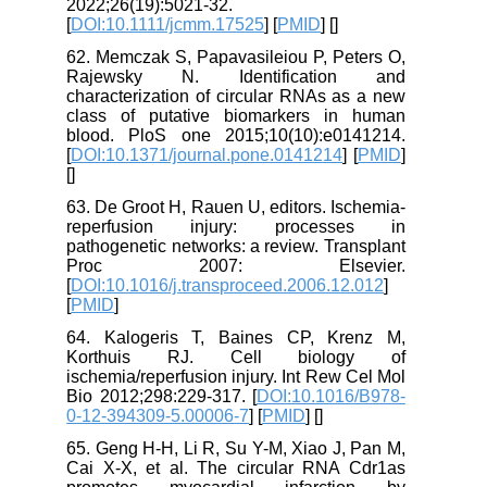
2022;26(19):5021-32.
[
DOI:10.1111/jcmm.17525
] [
PMID
] [
]
62. Memczak S, Papavasileiou P, Peters O,
Rajewsky N. Identification and
characterization of circular RNAs as a new
class of putative biomarkers in human
blood. PloS one 2015;10(10):e0141214.
[
DOI:10.1371/journal.pone.0141214
] [
PMID
]
[
]
63. De Groot H, Rauen U, editors. Ischemia-
reperfusion injury: processes in
pathogenetic networks: a review. Transplant
Proc 2007: Elsevier.
[
DOI:10.1016/j.transproceed.2006.12.012
]
[
PMID
]
64. Kalogeris T, Baines CP, Krenz M,
Korthuis RJ. Cell biology of
ischemia/reperfusion injury. Int Rew Cel Mol
Bio 2012;298:229-317. [
DOI:10.1016/B978-
0-12-394309-5.00006-7
] [
PMID
] [
]
65. Geng H-H, Li R, Su Y-M, Xiao J, Pan M,
Cai X-X, et al. The circular RNA Cdr1as