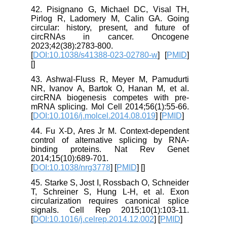
42. Pisignano G, Michael DC, Visal TH,
Pirlog R, Ladomery M, Calin GA. Going
circular: history, present, and future of
circRNAs in cancer. Oncogene
2023;42(38):2783-800.
[
DOI:10.1038/s41388-023-02780-w
] [
PMID
]
[
]
43. Ashwal-Fluss R, Meyer M, Pamudurti
NR, Ivanov A, Bartok O, Hanan M, et al.
circRNA biogenesis competes with pre-
mRNA splicing. Mol Cell 2014;56(1):55-66.
[
DOI:10.1016/j.molcel.2014.08.019
] [
PMID
]
44. Fu X-D, Ares Jr M. Context-dependent
control of alternative splicing by RNA-
binding proteins. Nat Rev Genet
2014;15(10):689-701.
[
DOI:10.1038/nrg3778
] [
PMID
] [
]
45. Starke S, Jost I, Rossbach O, Schneider
T, Schreiner S, Hung L-H, et al. Exon
circularization requires canonical splice
signals. Cell Rep 2015;10(1):103-11.
[
DOI:10.1016/j.celrep.2014.12.002
] [
PMID
]