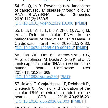
54. Su Q, Lv X. Revealing new landscape
of cardiovascular disease through circular
RNA-miRNA-mRNA axis. Genomics
2020;112(2):1680-5.
[
DOI:10.1016/j.ygeno.2019.10.006
] [
PMID
]
55. Li B, Li Y, Hu L, Liu Y, Zhou Q, Wang M,
et al. Role of circular RNAs in the
pathogenesis of cardiovascular disease. J
Cardiovasc Transl Res 2020;13:572-83.
[
DOI:10.1007/s12265-019-09912-2
] [
PMID
]
56. Tan WL, Lim BT, Anene-Nzelu CG,
Ackers-Johnson M, Dashi A, See K, et al. A
landscape of circular RNA expression in the
human heart. Cardiovasc Res
2017;113(3):298-309.
[
DOI:10.1093/cvr/cvw250
] [
PMID
]
57. Jakobi T, Czaja-Hasse LF, Reinhardt R,
Dieterich C. Profiling and validation of the
circular RNA repertoire in adult murine
hearts. GPB 2016;14(4):216-23.
[
DOI:10.1016/j.gpb.2016.02.003
] [
PMID
] [
]