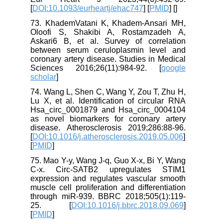
[
DOI:10.1093/eurheartj/ehac747
] [
PMID
] [
]
73. KhademVatani K, Khadem-Ansari MH,
Oloofi S, Shakibi A, Rostamzadeh A,
Askari6 B, et al. Survey of correlation
between serum ceruloplasmin level and
coronary artery disease. Studies in Medical
Sciences 2016;26(11):984-92. [
google
scholar
]
74. Wang L, Shen C, Wang Y, Zou T, Zhu H,
Lu X, et al. Identification of circular RNA
Hsa_circ_0001879 and Hsa_circ_0004104
as novel biomarkers for coronary artery
disease. Atherosclerosis 2019;286:88-96.
[
DOI:10.1016/j.atherosclerosis.2019.05.006
]
[
PMID
]
75. Mao Y-y, Wang J-q, Guo X-x, Bi Y, Wang
C-x. Circ-SATB2 upregulates STIM1
expression and regulates vascular smooth
muscle cell proliferation and differentiation
through miR-939. BBRC 2018;505(1):119-
25. [
DOI:10.1016/j.bbrc.2018.09.069
]
[
PMID
]