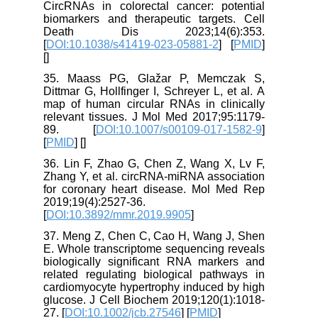
CircRNAs in colorectal cancer: potential
biomarkers and therapeutic targets. Cell
Death Dis 2023;14(6):353.
[
DOI:10.1038/s41419-023-05881-2
] [
PMID
]
[
]
35. Maass PG, Glažar P, Memczak S,
Dittmar G, Hollfinger I, Schreyer L, et al. A
map of human circular RNAs in clinically
relevant tissues. J Mol Med 2017;95:1179-
89. [
DOI:10.1007/s00109-017-1582-9
]
[
PMID
] [
]
36. Lin F, Zhao G, Chen Z, Wang X, Lv F,
Zhang Y, et al. circRNA‑miRNA association
for coronary heart disease. Mol Med Rep
2019;19(4):2527-36.
[
DOI:10.3892/mmr.2019.9905
]
37. Meng Z, Chen C, Cao H, Wang J, Shen
E. Whole transcriptome sequencing reveals
biologically significant RNA markers and
related regulating biological pathways in
cardiomyocyte hypertrophy induced by high
glucose. J Cell Biochem 2019;120(1):1018-
27. [
DOI:10.1002/jcb.27546
] [
PMID
]