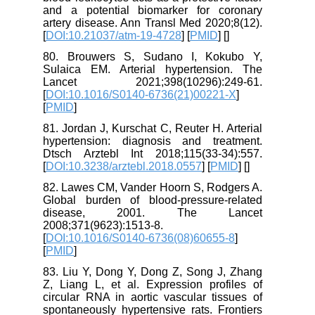
and a potential biomarker for coronary
artery disease. Ann Transl Med 2020;8(12).
[
DOI:10.21037/atm-19-4728
] [
PMID
] [
]
80. Brouwers S, Sudano I, Kokubo Y,
Sulaica EM. Arterial hypertension. The
Lancet 2021;398(10296):249-61.
[
DOI:10.1016/S0140-6736(21)00221-X
]
[
PMID
]
81. Jordan J, Kurschat C, Reuter H. Arterial
hypertension: diagnosis and treatment.
Dtsch Arztebl Int 2018;115(33-34):557.
[
DOI:10.3238/arztebl.2018.0557
] [
PMID
] [
]
82. Lawes CM, Vander Hoorn S, Rodgers A.
Global burden of blood-pressure-related
disease, 2001. The Lancet
2008;371(9623):1513-8.
[
DOI:10.1016/S0140-6736(08)60655-8
]
[
PMID
]
83. Liu Y, Dong Y, Dong Z, Song J, Zhang
Z, Liang L, et al. Expression profiles of
circular RNA in aortic vascular tissues of
spontaneously hypertensive rats. Frontiers