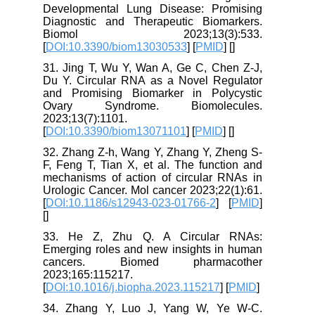
Developmental Lung Disease: Promising
Diagnostic and Therapeutic Biomarkers.
Biomol 2023;13(3):533.
[
DOI:10.3390/biom13030533
] [
PMID
] [
]
31. Jing T, Wu Y, Wan A, Ge C, Chen Z-J,
Du Y. Circular RNA as a Novel Regulator
and Promising Biomarker in Polycystic
Ovary Syndrome. Biomolecules.
2023;13(7):1101.
[
DOI:10.3390/biom13071101
] [
PMID
] [
]
32. Zhang Z-h, Wang Y, Zhang Y, Zheng S-
F, Feng T, Tian X, et al. The function and
mechanisms of action of circular RNAs in
Urologic Cancer. Mol cancer 2023;22(1):61.
[
DOI:10.1186/s12943-023-01766-2
] [
PMID
]
[
]
33. He Z, Zhu Q. A Circular RNAs:
Emerging roles and new insights in human
cancers. Biomed pharmacother
2023;165:115217.
[
DOI:10.1016/j.biopha.2023.115217
] [
PMID
]
34. Zhang Y, Luo J, Yang W, Ye W-C.