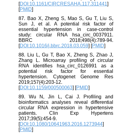
[
DOI:10.1161/CIRCRESAHA.117.311441
]
[
PMID
]
87. Bao X, Zheng S, Mao S, Gu T, Liu S,
Sun J, et al. A potential risk factor of
essential hypertension in case-control
study: circular RNA hsa_circ_0037911.
BBRC 2018;498(4):789-94.
[
DOI:10.1016/j.bbrc.2018.03.059
] [
PMID
]
88. Liu L, Gu T, Bao X, Zheng S, Zhao J,
Zhang L. Microarray profiling of circular
RNA identifies hsa_circ_0126991 as a
potential risk factor for essential
hypertension. Cytogenet Genome Res
2019;157(4):203-12.
[
DOI:10.1159/000500063
] [
PMID
]
89. Wu N, Jin L, Cai J. Profiling and
bioinformatics analyses reveal differential
circular RNA expression in hypertensive
patients. Clin Exp Hypertens
2017;39(5):454-9.
[
DOI:10.1080/10641963.2016.1273944
]
[
PMID
]