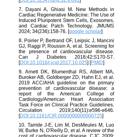
[
DOI:10.52547/umj.32.9.691
]
7. Dayani A, Ghiasi M. New Methods in
Cardiac Regenerative Medicine: The Use of
Induced Pluripotent Stem Cells, Exosomes,
and Cardiac Patch Technology. JMUMS
2024; 34(236):158-76. [
google scholar
]
8. Poirier P, Bertrand OF, Leipsic J, Mancini
GJ, Raggi P, Roussin A, et al. Screening for
the presence of cardiovascular disease.
Can J Diabetes 2018;42:S170-S7.
[
DOI:10.1016/j.jcjd.2017.10.025
] [
PMID
]
9. Arnett DK, Blumenthal RS, Albert MA,
Buroker AB, Goldberger ZD, Hahn EJ, et al.
2019 ACC/AHA guideline on the primary
prevention of cardiovascular disease: a
report of the American College of
Cardiology/American Heart Association
Task Force on Clinical Practice Guidelines.
Circulation 2019;140(11):e596-e646.
[
DOI:10.1161/CIR.0000000000000725
]
10. Tarride J-E, Lim M, DesMeules M, Luo
W, Burke N, O'Reilly D, et al. A review of the
cost of cardiovascular disease. CJC 2009;