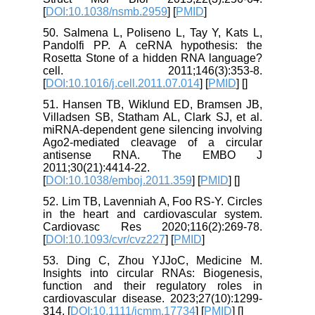
[
DOI:10.1038/nsmb.2959
] [
PMID
]
50. Salmena L, Poliseno L, Tay Y, Kats L,
Pandolfi PP. A ceRNA hypothesis: the
Rosetta Stone of a hidden RNA language?
cell. 2011;146(3):353-8.
[
DOI:10.1016/j.cell.2011.07.014
] [
PMID
] [
]
51. Hansen TB, Wiklund ED, Bramsen JB,
Villadsen SB, Statham AL, Clark SJ, et al.
miRNA‐dependent gene silencing involving
Ago2‐mediated cleavage of a circular
antisense RNA. The EMBO J
2011;30(21):4414-22.
[
DOI:10.1038/emboj.2011.359
] [
PMID
] [
]
52. Lim TB, Lavenniah A, Foo RS-Y. Circles
in the heart and cardiovascular system.
Cardiovasc Res 2020;116(2):269-78.
[
DOI:10.1093/cvr/cvz227
] [
PMID
]
53. Ding C, Zhou YJJoC, Medicine M.
Insights into circular RNAs: Biogenesis,
function and their regulatory roles in
cardiovascular disease. 2023;27(10):1299-
314. [
DOI:10.1111/jcmm.17734
] [
PMID
] [
]