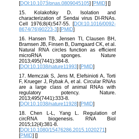
[
DOI:10.1073/pnas.0809045105
] [
PMID
] [
]
15. Kolakofsky D. Isolation and
characterization of Sendai virus DI-RNAs.
Cell 1976;8(4):547-55. [
DOI:10.1016/0092-
8674(76)90223-3
] [
PMID
]
16. Hansen TB, Jensen TI, Clausen BH,
Bramsen JB, Finsen B, Damgaard CK, et al.
Natural RNA circles function as efficient
microRNA sponges. Nature
2013;495(7441):384-8.
[
DOI:10.1038/nature11993
] [
PMID
]
17. Memczak S, Jens M, Elefsinioti A, Torti
F, Krueger J, Rybak A, et al. Circular RNAs
are a large class of animal RNAs with
regulatory potency. Nature.
2013;495(7441):333-8.
[
DOI:10.1038/nature11928
] [
PMID
]
18. Chen L-L, Yang L. Regulation of
circRNA biogenesis. RNA Biol
2015;12(4):381-8.
[
DOI:10.1080/15476286.2015.1020271
]
[
PMID
] [
]