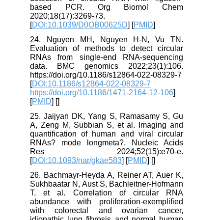
based PCR. Org Biomol Chem
2020;18(17):3269-73.
[
DOI:10.1039/D0OB00625D
] [
PMID
]
24. Nguyen MH, Nguyen H-N, Vu TN.
Evaluation of methods to detect circular
RNAs from single-end RNA-sequencing
data. BMC genomics 2022;23(1):106.
https://doi.org/10.1186/s12864-022-08329-7
[
DOI:10.1186/s12864-022-08329-7
https://doi.org/10.1186/1471-2164-12-106
]
[
PMID
] [
]
25. Jaijyan DK, Yang S, Ramasamy S, Gu
A, Zeng M, Subbian S, et al. Imaging and
quantification of human and viral circular
RNAs? mode longmeta?. Nucleic Acids
Res 2024;52(15):e70-e.
[
DOI:10.1093/nar/gkae583
] [
PMID
] [
]
26. Bachmayr-Heyda A, Reiner AT, Auer K,
Sukhbaatar N, Aust S, Bachleitner-Hofmann
T, et al. Correlation of circular RNA
abundance with proliferation-exemplified
with colorectal and ovarian cancer,
idiopathic lung fibrosis and normal human