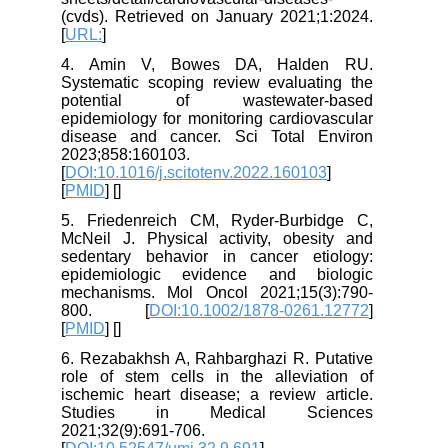
(cvds). Retrieved on January 2021;1:2024.
[
URL:
]
4. Amin V, Bowes DA, Halden RU.
Systematic scoping review evaluating the
potential of wastewater-based
epidemiology for monitoring cardiovascular
disease and cancer. Sci Total Environ
2023;858:160103.
[
DOI:10.1016/j.scitotenv.2022.160103
]
[
PMID
] [
]
5. Friedenreich CM, Ryder‐Burbidge C,
McNeil J. Physical activity, obesity and
sedentary behavior in cancer etiology:
epidemiologic evidence and biologic
mechanisms. Mol Oncol 2021;15(3):790-
800. [
DOI:10.1002/1878-0261.12772
]
[
PMID
] [
]
6. Rezabakhsh A, Rahbarghazi R. Putative
role of stem cells in the alleviation of
ischemic heart disease; a review article.
Studies in Medical Sciences
2021;32(9):691-706.