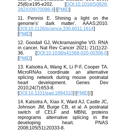
25(6):e195-e202. [
DOI:10.1016/S0828-
282X(09)70098-4
] [
PMID
]
11. Pennisi E. Shining a light on the
genome's' dark matter'. AAAS;2010.
[
DOI:10.1126/science.330.6011.1614
]
[
PMID
]
12. Goodall GJ, Wickramasinghe VO. RNA
in cancer. Nat Rev Cancer 2021; 21(1):22-
36. [
DOI:10.1038/s41568-020-00306-0
]
[
PMID
]
13. Kalsotra A, Wang K, Li P-F, Cooper TA.
MicroRNAs coordinate an alternative
splicing network during mouse postnatal
heart development. Genes Dev
2010;24(7):653-8.
[
DOI:10.1101/gad.1894310
] [
PMID
] [
]
14. Kalsotra A, Xiao X, Ward AJ, Castle JC,
Johnson JM, Burge CB, et al. A postnatal
switch of CELF and MBNL proteins
reprograms alternative splicing in the
developing heart. PNAS
2008;105(51):20333-8.