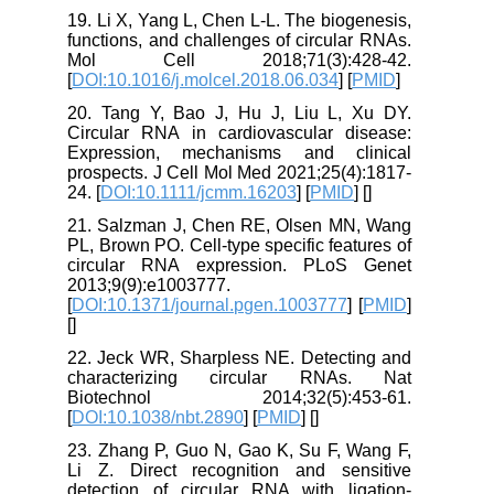
19. Li X, Yang L, Chen L-L. The biogenesis,
functions, and challenges of circular RNAs.
Mol Cell 2018;71(3):428-42.
[
DOI:10.1016/j.molcel.2018.06.034
] [
PMID
]
20. Tang Y, Bao J, Hu J, Liu L, Xu DY.
Circular RNA in cardiovascular disease:
Expression, mechanisms and clinical
prospects. J Cell Mol Med 2021;25(4):1817-
24. [
DOI:10.1111/jcmm.16203
] [
PMID
] [
]
21. Salzman J, Chen RE, Olsen MN, Wang
PL, Brown PO. Cell-type specific features of
circular RNA expression. PLoS Genet
2013;9(9):e1003777.
[
DOI:10.1371/journal.pgen.1003777
] [
PMID
]
[
]
22. Jeck WR, Sharpless NE. Detecting and
characterizing circular RNAs. Nat
Biotechnol 2014;32(5):453-61.
[
DOI:10.1038/nbt.2890
] [
PMID
] [
]
23. Zhang P, Guo N, Gao K, Su F, Wang F,
Li Z. Direct recognition and sensitive
detection of circular RNA with ligation-