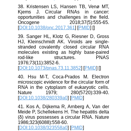
38. Kristensen LS, Hansen TB, Venø MT,
Kjems J. Circular RNAs in cancer:
opportunities and challenges in the field.
Oncogene 2018;37(5):555-65.
[
DOI:10.1038/onc.2017.361
] [
PMID
] [
]
39. Sanger HL, Klotz G, Riesner D, Gross
HJ, Kleinschmidt AK. Viroids are single-
stranded covalently closed circular RNA
molecules existing as highly base-paired
rod-like structures. PNAS
1976;73(11):3852-6.
[
DOI:10.1073/pnas.73.11.3852
] [
PMID
] [
]
40. Hsu M-T, Coca-Prados M. Electron
microscopic evidence for the circular form of
RNA in the cytoplasm of eukaryotic cells.
Nature 1979; 280(5720):339-40.
[
DOI:10.1038/280339a0
] [
PMID
]
41. Kos A, Dijkema R, Arnberg A, Van der
Meide P, Schellekens H. The hepatitis delta
(δ) virus possesses a circular RNA. Nature
1986;323(6088):558-60.
[
DOI:10.1038/323558a0
] [
PMID
]