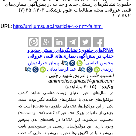
حلقوی: نشانگرهای زیستی جدید و جذاب در پیش‌آگهی بیماری‌های
قلبی عروقی. مجله مطالعات علوم پزشکی. ۱۴۰۳; ۳۵ (۷)
:۵۸۶-۶۰۳
URL:
http://umj.umsu.ac.ir/article-۱-۶۳۳۳-fa.html
RNAهای حلقوی: نشانگرهای زیستی جدید و
جذاب در پیش‌آگهی بیماری‌های قلبی عروقی
*
پیمان خیراندیش
،
محسن قیاسی
عبدالرضا دیانی
،
زرندی
انستیتو قلب و عروق شهید رجایی ،
amirmohse.ghiasi@gmail.com
چکیده:
(۳۰۱۵ مشاهده)
در سال‌های اخیر، دنیای زیست‌شناسی شاهد کشف
مولکول‌های جدیدی با عملکردهای شگفت‌انگیز بوده است.
یکی از این مولکول‌ها،
های حلقوی (
) است که
CircRNAs
RNA
)
غیر کد کننده (
جزعی از خانواده بزرگ
Noncoding RNA
RNA
محسوب می‌شوند. این
ها در بافت‌های بدن به‌وفور
RNA
وجود دارند. این مولکول‌های زیستی در سیتوپلاسم یافت
می‌شوند یا در اگزوزوم‌ها ذخیره می‌شوند، جایی که تحت