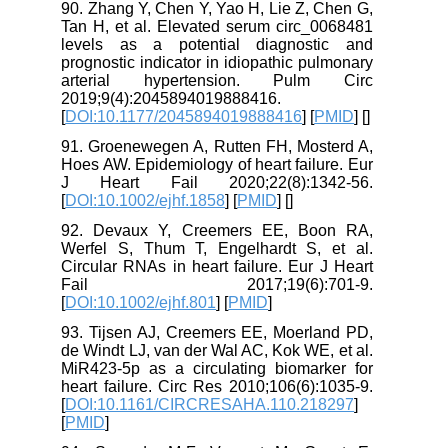
90. Zhang Y, Chen Y, Yao H, Lie Z, Chen G,
Tan H, et al. Elevated serum circ_0068481
levels as a potential diagnostic and
prognostic indicator in idiopathic pulmonary
arterial hypertension. Pulm Circ
2019;9(4):2045894019888416.
[
DOI:10.1177/2045894019888416
] [
PMID
] [
]
91. Groenewegen A, Rutten FH, Mosterd A,
Hoes AW. Epidemiology of heart failure. Eur
J Heart Fail 2020;22(8):1342-56.
[
DOI:10.1002/ejhf.1858
] [
PMID
] [
]
92. Devaux Y, Creemers EE, Boon RA,
Werfel S, Thum T, Engelhardt S, et al.
Circular RNAs in heart failure. Eur J Heart
Fail 2017;19(6):701-9.
[
DOI:10.1002/ejhf.801
] [
PMID
]
93. Tijsen AJ, Creemers EE, Moerland PD,
de Windt LJ, van der Wal AC, Kok WE, et al.
MiR423-5p as a circulating biomarker for
heart failure. Circ Res 2010;106(6):1035-9.
[
DOI:10.1161/CIRCRESAHA.110.218297
]
[
PMID
]