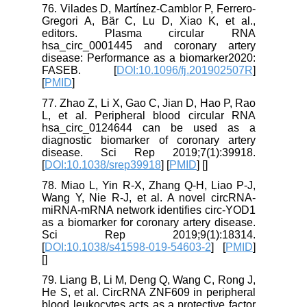
76. Vilades D, Martínez-Camblor P, Ferrero-
Gregori A, Bär C, Lu D, Xiao K, et al.,
editors. Plasma circular RNA
hsa_circ_0001445 and coronary artery
disease: Performance as a biomarker2020:
FASEB. [
DOI:10.1096/fj.201902507R
]
[
PMID
]
77. Zhao Z, Li X, Gao C, Jian D, Hao P, Rao
L, et al. Peripheral blood circular RNA
hsa_circ_0124644 can be used as a
diagnostic biomarker of coronary artery
disease. Sci Rep 2019;7(1):39918.
[
DOI:10.1038/srep39918
] [
PMID
] [
]
78. Miao L, Yin R-X, Zhang Q-H, Liao P-J,
Wang Y, Nie R-J, et al. A novel circRNA-
miRNA-mRNA network identifies circ-YOD1
as a biomarker for coronary artery disease.
Sci Rep 2019;9(1):18314.
[
DOI:10.1038/s41598-019-54603-2
] [
PMID
]
[
]
79. Liang B, Li M, Deng Q, Wang C, Rong J,
He S, et al. CircRNA ZNF609 in peripheral
blood leukocytes acts as a protective factor