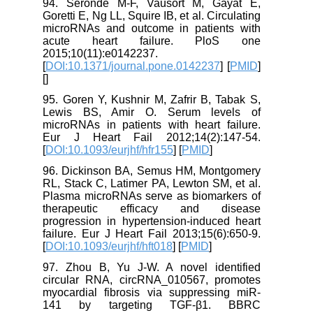
94. Seronde M-F, Vausort M, Gayat E,
Goretti E, Ng LL, Squire IB, et al. Circulating
microRNAs and outcome in patients with
acute heart failure. PloS one
2015;10(11):e0142237.
[
DOI:10.1371/journal.pone.0142237
] [
PMID
]
[
]
95. Goren Y, Kushnir M, Zafrir B, Tabak S,
Lewis BS, Amir O. Serum levels of
microRNAs in patients with heart failure.
Eur J Heart Fail 2012;14(2):147-54.
[
DOI:10.1093/eurjhf/hfr155
] [
PMID
]
96. Dickinson BA, Semus HM, Montgomery
RL, Stack C, Latimer PA, Lewton SM, et al.
Plasma microRNAs serve as biomarkers of
therapeutic efficacy and disease
progression in hypertension‐induced heart
failure. Eur J Heart Fail 2013;15(6):650-9.
[
DOI:10.1093/eurjhf/hft018
] [
PMID
]
97. Zhou B, Yu J-W. A novel identified
circular RNA, circRNA_010567, promotes
myocardial fibrosis via suppressing miR-
141 by targeting TGF-β1. BBRC