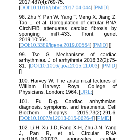
2017;487(4):769-75.
[
DOI:10.1016/j.bbrc.2017.04.044
] [
PMID
]
98. Zhu Y, Pan W, Yang T, Meng X, Jiang Z,
Tao L, et al. Upregulation of circular RNA
CircNFIB attenuates cardiac fibrosis by
sponging miR-433. Front genet
2019;10:564.
[
DOI:10.3389/fgene.2019.00564
] [
PMID
] [
]
99. Tse G. Mechanisms of cardiac
arrhythmias. J of arrhythmia 2016;32(2):75-
81. [
DOI:10.1016/j.joa.2015.11.003
] [
PMID
]
[
]
100. Harvey W. The anatomical lectures of
William Harvey: Royal College of
Physicians, London; 1964. [
URL:
]
101. Fu D-g. Cardiac arrhythmias:
diagnosis, symptoms, and treatments. Cell
Biochem Biophys 2015;73(2):291-6.
[
DOI:10.1007/s12013-015-0626-4
] [
PMID
]
102. Li H, Xu J-D, Fang X-H, Zhu J-N, Yang
J, Pan R, et al. Circular RNA
circRNA_000203 aggravates cardiac