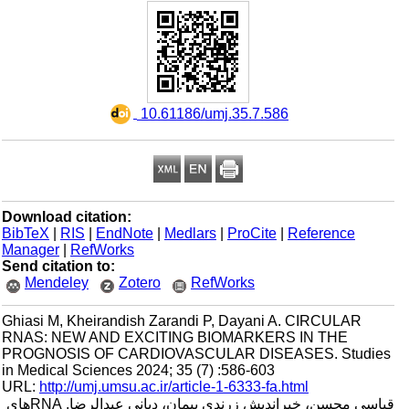
‎ 10.61186/umj.35.7.586
Download citation:
BibTeX
|
RIS
|
EndNote
|
Medlars
|
ProCite
|
Reference
Manager
|
RefWorks
Send citation to:
Mendeley
Zotero
RefWorks
Ghiasi M, Kheirandish Zarandi P, Dayani A. CIRCULAR
RNAS: NEW AND EXCITING BIOMARKERS IN THE
PROGNOSIS OF CARDIOVASCULAR DISEASES. Studies
in Medical Sciences 2024; 35 (7) :586-603
URL:
http://umj.umsu.ac.ir/article-1-6333-fa.html
قیاسی محسن، خیراندیش زرندی پیمان، دیانی عبدالرضا. RNAهای