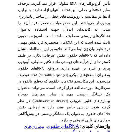
تأثیر اگزونوکلئازهای
سلولی قرار نمی‌گیرند. برخلاف
RNA
سایر
های خطی، این
ها انتهای آزاد ندارند. بنابراین،
RNA
RNA
آن‌ها در مقایسه با رونوشت‌های خطی از ساختار پایدارتری
برخوردار می‌باشند. این خصوصیات منحصربه‌فرد آن‌ها را
تبدیل به کاندیدای ایده‌آل جهت استفاده به‌عنوان
نشانگرهای زیستی معطوف ساخته است. امروزه به‌خوبی
ثابت شده است که این
های منحصریه فرد نقش مهمی
RNA
در تنظیم بیان ژن ایفا می‌کنند. علاوه بر این، مطالعات نشان
داده‌اند که
های حلقوی نقش غیرقابل‌انکاری در طیف
RNA
گسترده‌ای از فرآیندهای زیستی مانند تکثیر سلولی، آپوپتوز،
پیری و غیره بر عهده دارند. درواقع،
های حلقوی
RNA
) توصیف
(
به‌عنوان اسفنج‌های میکرو
RNA
MicroRNA sponges
می‌شوند. این مکانیسم
های حلقوی که به‌طور بالقوه در
RNA
سرطان‌ها موردمطالعه قرار گرفته است، می‌تواند به‌عنوان
یک نشانگر زیستی مهم در سایر بیماری‌ها به‌ویژه
بیماری‌های قلبی عروقی (
) در نظر
Cardiovascular diseases
گرفته شود. بررسی حاضر قصد دارد به ارزیابی نقش
های حلقوی به‌عنوان یک نشانگر زیستی در پیش‌آگاهی
RNA
بیماری‌های قلبی عروقی بپردازد.
بیماری‌های
،
RNAهای حلقوی
واژه‌های کلیدی:
نشانگر زیستی.
،
قلبی عروقی