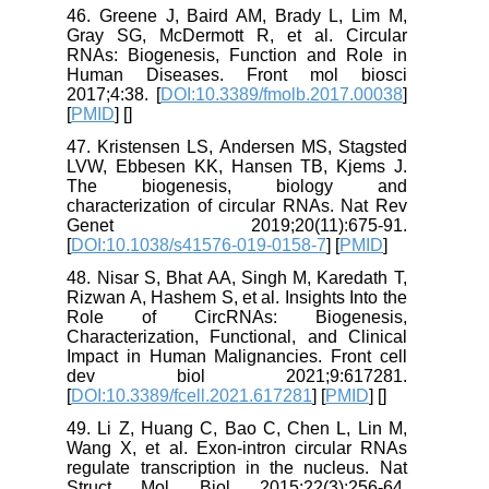
46. Greene J, Baird AM, Brady L, Lim M,
Gray SG, McDermott R, et al. Circular
RNAs: Biogenesis, Function and Role in
Human Diseases. Front mol biosci
2017;4:38. [
DOI:10.3389/fmolb.2017.00038
]
[
PMID
] [
]
47. Kristensen LS, Andersen MS, Stagsted
LVW, Ebbesen KK, Hansen TB, Kjems J.
The biogenesis, biology and
characterization of circular RNAs. Nat Rev
Genet 2019;20(11):675-91.
[
DOI:10.1038/s41576-019-0158-7
] [
PMID
]
48. Nisar S, Bhat AA, Singh M, Karedath T,
Rizwan A, Hashem S, et al. Insights Into the
Role of CircRNAs: Biogenesis,
Characterization, Functional, and Clinical
Impact in Human Malignancies. Front cell
dev biol 2021;9:617281.
[
DOI:10.3389/fcell.2021.617281
] [
PMID
] [
]
49. Li Z, Huang C, Bao C, Chen L, Lin M,
Wang X, et al. Exon-intron circular RNAs
regulate transcription in the nucleus. Nat
Struct Mol Biol 2015;22(3):256-64.