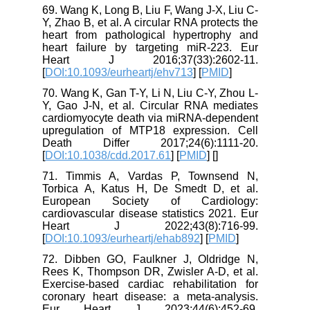
69. Wang K, Long B, Liu F, Wang J-X, Liu C-
Y, Zhao B, et al. A circular RNA protects the
heart from pathological hypertrophy and
heart failure by targeting miR-223. Eur
Heart J 2016;37(33):2602-11.
[
DOI:10.1093/eurheartj/ehv713
] [
PMID
]
70. Wang K, Gan T-Y, Li N, Liu C-Y, Zhou L-
Y, Gao J-N, et al. Circular RNA mediates
cardiomyocyte death via miRNA-dependent
upregulation of MTP18 expression. Cell
Death Differ 2017;24(6):1111-20.
[
DOI:10.1038/cdd.2017.61
] [
PMID
] [
]
71. Timmis A, Vardas P, Townsend N,
Torbica A, Katus H, De Smedt D, et al.
European Society of Cardiology:
cardiovascular disease statistics 2021. Eur
Heart J 2022;43(8):716-99.
[
DOI:10.1093/eurheartj/ehab892
] [
PMID
]
72. Dibben GO, Faulkner J, Oldridge N,
Rees K, Thompson DR, Zwisler A-D, et al.
Exercise-based cardiac rehabilitation for
coronary heart disease: a meta-analysis.
Eur Heart J 2023;44(6):452-69.