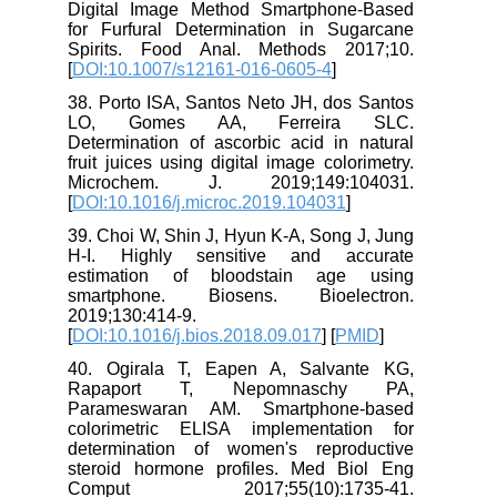
Digital Image Method Smartphone-Based
for Furfural Determination in Sugarcane
Spirits. Food Anal. Methods 2017;10.
[
DOI:10.1007/s12161-016-0605-4
]
38. Porto ISA, Santos Neto JH, dos Santos
LO, Gomes AA, Ferreira SLC.
Determination of ascorbic acid in natural
fruit juices using digital image colorimetry.
Microchem. J. 2019;149:104031.
[
DOI:10.1016/j.microc.2019.104031
]
39. Choi W, Shin J, Hyun K-A, Song J, Jung
H-I. Highly sensitive and accurate
estimation of bloodstain age using
smartphone. Biosens. Bioelectron.
2019;130:414-9.
[
DOI:10.1016/j.bios.2018.09.017
] [
PMID
]
40. Ogirala T, Eapen A, Salvante KG,
Rapaport T, Nepomnaschy PA,
Parameswaran AM. Smartphone-based
colorimetric ELISA implementation for
determination of women's reproductive
steroid hormone profiles. Med Biol Eng
Comput 2017;55(10):1735-41.