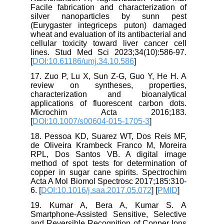
Facile fabrication and characterization of
silver nanoparticles by sunn pest
(Eurygaster integriceps puton) damaged
wheat and evaluation of its antibacterial and
cellular toxicity toward liver cancer cell
lines. Stud Med Sci 2023;34(10):586-97.
[
DOI:10.61186/umj.34.10.586
]
17. Zuo P, Lu X, Sun Z-G, Guo Y, He H. A
review on syntheses, properties,
characterization and bioanalytical
applications of fluorescent carbon dots.
Microchim Acta 2016;183.
[
DOI:10.1007/s00604-015-1705-3
]
18. Pessoa KD, Suarez WT, Dos Reis MF,
de Oliveira Krambeck Franco M, Moreira
RPL, Dos Santos VB. A digital image
method of spot tests for determination of
copper in sugar cane spirits. Spectrochim
Acta A Mol Biomol Spectrosc 2017;185:310-
6. [
DOI:10.1016/j.saa.2017.05.072
] [
PMID
]
19. Kumar A, Bera A, Kumar S. A
Smartphone‐Assisted Sensitive, Selective
and Reversible Recognition of Copper Ions