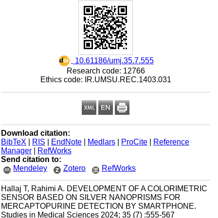
‎ 10.61186/umj.35.7.555
Research code: 12766
Ethics code: IR.UMSU.REC.1403.031
Download citation:
BibTeX
|
RIS
|
EndNote
|
Medlars
|
ProCite
|
Reference
Manager
|
RefWorks
Send citation to:
Mendeley
Zotero
RefWorks
Hallaj T, Rahimi A. DEVELOPMENT OF A COLORIMETRIC
SENSOR BASED ON SILVER NANOPRISMS FOR
MERCAPTOPURINE DETECTION BY SMARTPHONE.
Studies in Medical Sciences 2024; 35 (7) :555-567