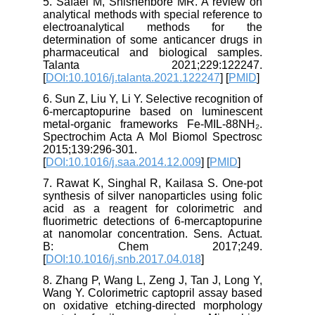
5. Safaei M, Shishehbore MR. A review on
analytical methods with special reference to
electroanalytical methods for the
determination of some anticancer drugs in
pharmaceutical and biological samples.
Talanta 2021;229:122247.
[
DOI:10.1016/j.talanta.2021.122247
] [
PMID
]
6. Sun Z, Liu Y, Li Y. Selective recognition of
6-mercaptopurine based on luminescent
metal-organic frameworks Fe-MIL-88NH₂.
Spectrochim Acta A Mol Biomol Spectrosc
2015;139:296-301.
[
DOI:10.1016/j.saa.2014.12.009
] [
PMID
]
7. Rawat K, Singhal R, Kailasa S. One-pot
synthesis of silver nanoparticles using folic
acid as a reagent for colorimetric and
fluorimetric detections of 6-mercaptopurine
at nanomolar concentration. Sens. Actuat.
B: Chem 2017;249.
[
DOI:10.1016/j.snb.2017.04.018
]
8. Zhang P, Wang L, Zeng J, Tan J, Long Y,
Wang Y. Colorimetric captopril assay based
on oxidative etching-directed morphology