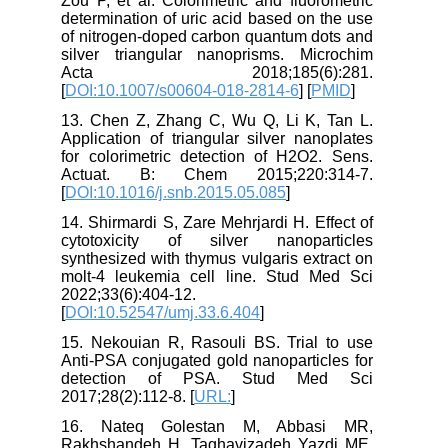
Zou P, et al. Colorimetric and fluorometric
determination of uric acid based on the use
of nitrogen-doped carbon quantum dots and
silver triangular nanoprisms. Microchim
Acta 2018;185(6):281.
[
DOI:10.1007/s00604-018-2814-6
] [
PMID
]
13. Chen Z, Zhang C, Wu Q, Li K, Tan L.
Application of triangular silver nanoplates
for colorimetric detection of H2O2. Sens.
Actuat. B: Chem 2015;220:314-7.
[
DOI:10.1016/j.snb.2015.05.085
]
14. Shirmardi S, Zare Mehrjardi H. Effect of
cytotoxicity of silver nanoparticles
synthesized with thymus vulgaris extract on
molt-4 leukemia cell line. Stud Med Sci
2022;33(6):404-12.
[
DOI:10.52547/umj.33.6.404
]
15. Nekouian R, Rasouli BS. Trial to use
Anti-PSA conjugated gold nanoparticles for
detection of PSA. Stud Med Sci
2017;28(2):112-8. [
URL:
]
16. Nateq Golestan M, Abbasi MR,
Rakhshandeh H, Taghavizadeh Yazdi ME.