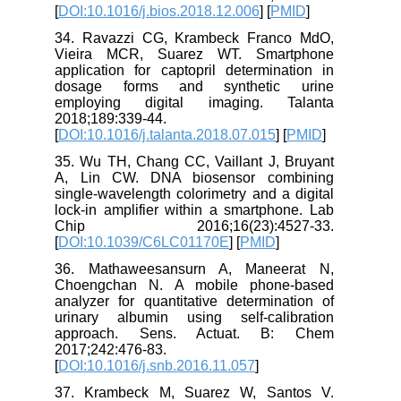
[
DOI:10.1016/j.bios.2018.12.006
] [
PMID
]
34. Ravazzi CG, Krambeck Franco MdO,
Vieira MCR, Suarez WT. Smartphone
application for captopril determination in
dosage forms and synthetic urine
employing digital imaging. Talanta
2018;189:339-44.
[
DOI:10.1016/j.talanta.2018.07.015
] [
PMID
]
35. Wu TH, Chang CC, Vaillant J, Bruyant
A, Lin CW. DNA biosensor combining
single-wavelength colorimetry and a digital
lock-in amplifier within a smartphone. Lab
Chip 2016;16(23):4527-33.
[
DOI:10.1039/C6LC01170E
] [
PMID
]
36. Mathaweesansurn A, Maneerat N,
Choengchan N. A mobile phone-based
analyzer for quantitative determination of
urinary albumin using self-calibration
approach. Sens. Actuat. B: Chem
2017;242:476-83.
[
DOI:10.1016/j.snb.2016.11.057
]
37. Krambeck M, Suarez W, Santos V.