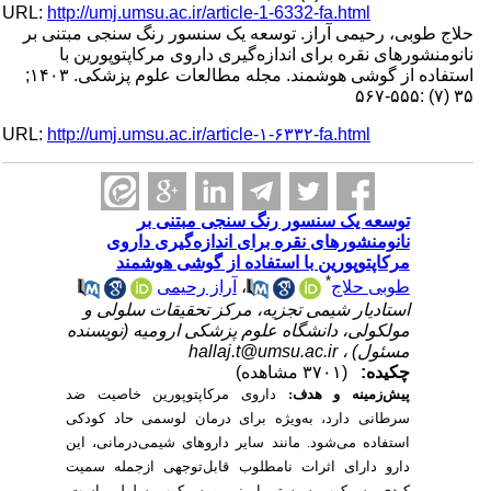
URL:
http://umj.umsu.ac.ir/article-1-6332-fa.html
حلاج طوبی، رحیمی آراز. توسعه یک سنسور رنگ سنجی مبتنی بر
نانومنشورهای نقره برای اندازه‌گیری داروی مرکاپتوپورین با
استفاده از گوشی هوشمند. مجله مطالعات علوم پزشکی. ۱۴۰۳;
۳۵ (۷) :۵۵۵-۵۶۷
URL:
http://umj.umsu.ac.ir/article-۱-۶۳۳۲-fa.html
توسعه یک سنسور رنگ سنجی مبتنی بر
نانومنشورهای نقره برای اندازه‌گیری داروی
مرکاپتوپورین با استفاده از گوشی هوشمند
*
آراز رحیمی
،
طوبی حلاج
استادیار شیمی تجزیه، مرکز تحقیقات سلولی و
مولکولی، دانشگاه علوم پزشکی ارومیه (نویسنده
hallaj.t@umsu.ac.ir
مسئول) ،
چکیده:
(۳۷۰۱ مشاهده)
پیش‌زمینه و هدف:
داروی مرکاپتوپورین خاصیت ضد
سرطانی دارد، به‌ویژه برای درمان لوسمی حاد کودکی
استفاده می‌شود. مانند سایر داروهای شیمی‌درمانی، این
دارو دارای اثرات نامطلوب قابل‌توجهی ازجمله سمیت