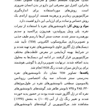
کبدی، سرکوب سیستم ایمنی و سرکوب سلولی است.
بنابراین، کنترل دوز مصرفی این دارو در بدن انسان ضروری
است. روش‌های مورداستفاده برای اندازه‌گیری
مرکاپتوپورین زمان‌بر و پرهزینه هستند. ازاین‌رو، ارائه‌ی یک
روش حساس و ساده برای ارزیابی این دارو اهمیت دارد.
مواد و روش‌ کار:
نانومنشورهای نقره با استفاده از نیترات
نقره، پلی ونیل پیرولیدین، هیدروژن پراکسید و سدیم
بورهیدرید سنتز شدند. صحت سنتز آن‌ها با رسم طیف جذبی
و تصویربرداری میکروسکوپ الکترونی
تأیید شد.
(TEM)
دیسک‌های ژل آگاروز حاوی نانومنشورهای نقره تهیه شدند و
در شرایط بهینه آزمایشی در معرض غلظت‌های مختلف
مرکاپتوپورین قرار گرفتند. در ادامه این دیسک‌ها به محلول
یدید اضافه شدند. درنهایت تصویربرداری با گوشی هوشمند
برای پردازش میزان شدت رنگ
انجام شد.
RGB
نشان داد نانومنشورهای نقره
تصاویر
:
یافته‌ها
TEM
به‌درستی سنتز شده‌اند. سه پیک اختصاصی رزونانس
پلاسومون سطحی نانومنشورهای نقره در طول‌موج‌های
۳۳۰، ۴۸۵ و ۷۳۵ نانومتر ظاهر شد.
گوشه‌های نانومنشورهای
نقره که در ژل آگاروز تثبیت شده بودند در حضور یدید خورده
)
۱۲۳
به بنفش (
)
۱۰۰
شدند و تغییر رنگ ژل از آبی (
R:
R:
مشاهده شد. مرکاپتوپورین از گوشه‌های نانومنشورهای