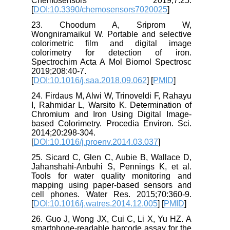
Chemosensors 2019;7:25.
[
DOI:10.3390/chemosensors7020025
]
23. Choodum A, Sriprom W,
Wongniramaikul W. Portable and selective
colorimetric film and digital image
colorimetry for detection of iron.
Spectrochim Acta A Mol Biomol Spectrosc
2019;208:40-7.
[
DOI:10.1016/j.saa.2018.09.062
] [
PMID
]
24. Firdaus M, Alwi W, Trinoveldi F, Rahayu
I, Rahmidar L, Warsito K. Determination of
Chromium and Iron Using Digital Image-
based Colorimetry. Procedia Environ. Sci.
2014;20:298-304.
[
DOI:10.1016/j.proenv.2014.03.037
]
25. Sicard C, Glen C, Aubie B, Wallace D,
Jahanshahi-Anbuhi S, Pennings K, et al.
Tools for water quality monitoring and
mapping using paper-based sensors and
cell phones. Water Res. 2015;70:360-9.
[
DOI:10.1016/j.watres.2014.12.005
] [
PMID
]
26. Guo J, Wong JX, Cui C, Li X, Yu HZ. A
smartphone-readable barcode assay for the