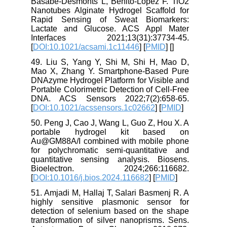
Basabe-Desmonts L, Benito-Lopez F. TiO2
Nanotubes Alginate Hydrogel Scaffold for
Rapid Sensing of Sweat Biomarkers:
Lactate and Glucose. ACS Appl Mater
Interfaces 2021;13(31):37734-45.
[
DOI:10.1021/acsami.1c11446
] [
PMID
] [
]
49. Liu S, Yang Y, Shi M, Shi H, Mao D,
Mao X, Zhang Y. Smartphone-Based Pure
DNAzyme Hydrogel Platform for Visible and
Portable Colorimetric Detection of Cell-Free
DNA. ACS Sensors 2022;7(2):658-65.
[
DOI:10.1021/acssensors.1c02662
] [
PMID
]
50. Peng J, Cao J, Wang L, Guo Z, Hou X. A
portable hydrogel kit based on
Au@GM88A/I combined with mobile phone
for polychromatic semi-quantitative and
quantitative sensing analysis. Biosens.
Bioelectron. 2024;266:116682.
[
DOI:10.1016/j.bios.2024.116682
] [
PMID
]
51. Amjadi M, Hallaj T, Salari Basmenj R. A
highly sensitive plasmonic sensor for
detection of selenium based on the shape
transformation of silver nanoprisms. Sens.