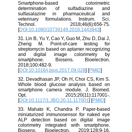
Smartphone-based colorimetric
determination of sulfadiazine and
sulfasalazine in pharmaceutical and
veterinary formulations. Instrum. Sci.
Technol. 2018;46(6):656-75.
[
DOI:10.1080/10739149.2018.1443943
]
31. Lin B, Yu Y, Cao Y, Guo M, Zhu D, Dai J,
Zheng M. Point-of-care testing for
streptomycin based on aptamer recognizing
and digital image colorimetry by
smartphone. Biosens. Bioelectron.
2018;100:482-9.
[
DOI:10.1016/j.bios.2017.09.028
] [
PMID
]
32. Devadhasan JP, Oh H, Choi CS, Kim S.
Whole blood glucose analysis based on
smartphone camera module. J. Biomed.
Opt. 2015;20(11):117001-.
[
DOI:10.1117/1.JBO.20.11.117001
] [
PMID
]
33. Mahato K, Chandra P. Paper-based
miniaturized immunosensor for naked eye
ALP detection based on digital image
colorimetry integrated with smartphone.
Biosens. Bioelectron. 2019;128:9-16.