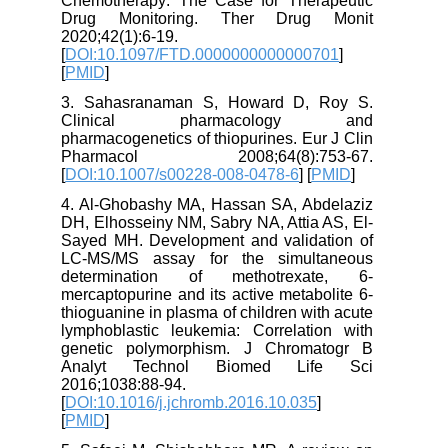
Chemotherapy: The Case for Therapeutic
Drug Monitoring. Ther Drug Monit
2020;42(1):6-19.
[
DOI:10.1097/FTD.0000000000000701
]
[
PMID
]
3. Sahasranaman S, Howard D, Roy S.
Clinical pharmacology and
pharmacogenetics of thiopurines. Eur J Clin
Pharmacol 2008;64(8):753-67.
[
DOI:10.1007/s00228-008-0478-6
] [
PMID
]
4. Al-Ghobashy MA, Hassan SA, Abdelaziz
DH, Elhosseiny NM, Sabry NA, Attia AS, El-
Sayed MH. Development and validation of
LC-MS/MS assay for the simultaneous
determination of methotrexate, 6-
mercaptopurine and its active metabolite 6-
thioguanine in plasma of children with acute
lymphoblastic leukemia: Correlation with
genetic polymorphism. J Chromatogr B
Analyt Technol Biomed Life Sci
2016;1038:88-94.
[
DOI:10.1016/j.jchromb.2016.10.035
]
[
PMID
]