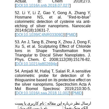
Actuat. B: Chem 2018;273.
[
DOI:10.1016/j.snb.2018.07.027
]
52. Li Y, Li Z, Gao Y, Gong A, Zhang Y,
Hosmane NS, et al. "Red-to-blue"
colorimetric detection of cysteine via anti-
etching of silver nanoprisms. Nanoscale
2014;6(18):10631-7.
[
DOI:10.1039/C4NR03309D
] [
PMID
]
53. An J, Tang B, Zheng X, Zhou J, Dong F,
Xu S, et al. Sculpturing Effect of Chloride
Ions in Shape Transformation from
Triangular to Discal Silver Nanoplates. J.
Phys. Chem. C 2008;112(39):15176-82.
[
DOI:10.1021/jp802694p
]
54. Amjadi M, Hallaj T, Salari R. A sensitive
colorimetric probe for detection of 6-
thioguanine based on its protective effect on
the silver nanoprisms. Spectrochim Acta A
Mol Biomol Spectrosc 2019;210:30-5.
[
DOI:10.1016/j.saa.2018.11.002
] [
PMID
]
ارسال نظر درباره این مقاله : نام کاربری یا پست
الکترونیک شما: