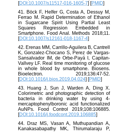
[
DOI:10.1007/s11517-016-1605-7
] [
PMID
]
41. Böck F, Helfer G, Costa A, Dessuy M,
Ferrao M. Rapid Determination of Ethanol
in Sugarcane Spirit Using Partial Least
Squares Regression Embedded in
Smartphone. Food Anal. Methods 2018;11.
[
DOI:10.1007/s12161-018-1167-4
]
42. Erenas MM, Carrillo-Aguilera B, Cantrell
K, Gonzalez-Chocano S, Perez de Vargas-
Sansalvador IM, de Orbe-Payá I, Capitan-
Vallvey LF. Real time monitoring of glucose
in whole blood by smartphone. Biosens.
Bioelectron. 2019;136:47-52.
[
DOI:10.1016/j.bios.2019.04.024
] [
PMID
]
43. Huang J, Sun J, Warden A, Ding X.
Colorimetric and photographic detection of
bacteria in drinking water by using 4-
mercaptophenylboronic acid functionalized
AuNPs. Food Control 2019;108:106885.
[
DOI:10.1016/j.foodcont.2019.106885
]
44. Draz MS, Vasan A, Muthupandian A,
Kanakasabapathy MK, Thirumalaraju P,