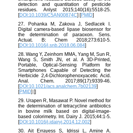
detection and quantitation of pesticide
residues. Anlyst 2015;140(16):5518-25.
[
DOI:10.1039/C5AN00874C
] [
PMID
]
27. Pohanka M, Zakova J, Sedlacek I.
Digital camera-based lipase biosensor for
the determination of paraoxon. Sens.
Actuat. B: Chem 2018;273:610-5.
[
DOI:10.1016/j.snb.2018.06.084
]
28. Wang Y, Zeinhom MMA, Yang M, Sun R,
Wang S, Smith JN, et al. A 3D-Printed,
Portable, Optical-Sensing Platform for
Smartphones Capable of Detecting the
Herbicide 2,4-Dichlorophenoxyacetic Acid.
Anal. Chem. 2017;89(17):9339-46.
[
DOI:10.1021/acs.analchem.7b02139
]
[
PMID
] [
]
29. Urapen R, Masawat P. Novel method for
the determination of tetracycline antibiotics
in bovine milk based on digital-image-
based colorimetry. Int. Dairy J. 2015;44:1-5.
[
DOI:10.1016/j.idairyj.2014.12.002
]
30. Ait Errayess S, Idrissi L, Amine A.