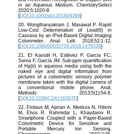
in an Aqueous Medium. ChemistrySelect
2020;5:1020-8.
[
DOI:10.1002/slct.201904399
]
20. Wongthanyakram J, Masawat P. Rapid
Low-Cost Determination of Lead(II) in
Cassava by an iPod-Based Digital Imaging
Colorimeter. Anal. Lett. 2018;52:1-12.
[
DOI:10.1080/00032719.2018.1476526
]
21. El Kaoutit H, Estévez P, García FC,
Serna F, García JM. Sub-ppm quantification
of Hg(ii) in aqueous media using both the
naked eye and digital information from
pictures of a colorimetric sensory polymer
membrane taken with the digital camera of
a conventional mobile phone. Anal.
Methods 2013;5(1):54-8.
[
DOI:10.1039/C2AY26307F
]
22. Firdaus M, Aprian A, Meileza N, Hitsmi
M, Elvia R, Rahmidar L, Khaydarov R.
Smartphone Coupled with a Paper-Based
Colorimetric Device for Sensitive and
Portable Mercury Ion Sensing.