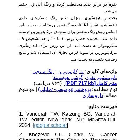
نقره در برابر یدید محافظت کرده و رنگ
آبی ژل حفظ
.
می‌شود
میزان تغییر رنگ دیسک‌های حاوی
:
بحث و نتیجه‌گیری
نانومنشور نقره با غلظت
مرکاپتوپورین
متناسب بود. بر این
اساس روش رنگ سنجی برای سنجش
مرکاپتوپورین
توسعه
داده شد. محدوده خطی روش ۱ تا ۲۰ و حد تشخیص ۰.۹
میکرومولار به دست آمد. از این ‌روش برای اندازه‌گیری
مرکاپتوپورین در نمونه قرص تجاری آن استفاده شد و نتایج
رضایت بخشی به دست آمد.
،
رنگ سنجی
،
مرکاپتوپورین
واژه‌های کلیدی:
گوشی هوشمند
،
نانومنشور نقره
(۸۶۴ دریافت)
[PDF 717 kb]
متن کامل
نوع مطالعه:
پژوهشي(توصیفی- تحلیلی)
| موضوع
مقاله:
داروسازی
فهرست منابع
1. Vanderah TW, Katzung BG. Vanderah
TW, editor. New York, NY: McGraw-Hill;
2024. [
google scholar
]
2. Knezevic CE, Clarke W. Cancer