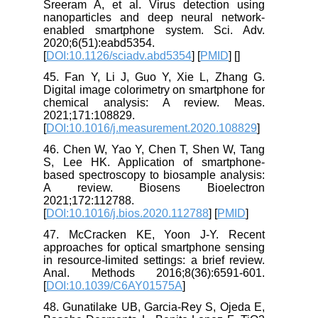
Sreeram A, et al. Virus detection using
nanoparticles and deep neural network-
enabled smartphone system. Sci. Adv.
2020;6(51):eabd5354.
[
DOI:10.1126/sciadv.abd5354
] [
PMID
] [
]
45. Fan Y, Li J, Guo Y, Xie L, Zhang G.
Digital image colorimetry on smartphone for
chemical analysis: A review. Meas.
2021;171:108829.
[
DOI:10.1016/j.measurement.2020.108829
]
46. Chen W, Yao Y, Chen T, Shen W, Tang
S, Lee HK. Application of smartphone-
based spectroscopy to biosample analysis:
A review. Biosens Bioelectron
2021;172:112788.
[
DOI:10.1016/j.bios.2020.112788
] [
PMID
]
47. McCracken KE, Yoon J-Y. Recent
approaches for optical smartphone sensing
in resource-limited settings: a brief review.
Anal. Methods 2016;8(36):6591-601.
[
DOI:10.1039/C6AY01575A
]
48. Gunatilake UB, Garcia-Rey S, Ojeda E,