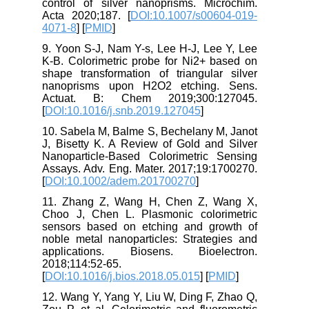
control of silver nanoprisms. Microchim.
Acta 2020;187. [
DOI:10.1007/s00604-019-
4071-8
] [
PMID
]
9. Yoon S-J, Nam Y-s, Lee H-J, Lee Y, Lee
K-B. Colorimetric probe for Ni2+ based on
shape transformation of triangular silver
nanoprisms upon H2O2 etching. Sens.
Actuat. B: Chem 2019;300:127045.
[
DOI:10.1016/j.snb.2019.127045
]
10. Sabela M, Balme S, Bechelany M, Janot
J, Bisetty K. A Review of Gold and Silver
Nanoparticle-Based Colorimetric Sensing
Assays. Adv. Eng. Mater. 2017;19:1700270.
[
DOI:10.1002/adem.201700270
]
11. Zhang Z, Wang H, Chen Z, Wang X,
Choo J, Chen L. Plasmonic colorimetric
sensors based on etching and growth of
noble metal nanoparticles: Strategies and
applications. Biosens. Bioelectron.
2018;114:52-65.
[
DOI:10.1016/j.bios.2018.05.015
] [
PMID
]
12. Wang Y, Yang Y, Liu W, Ding F, Zhao Q,