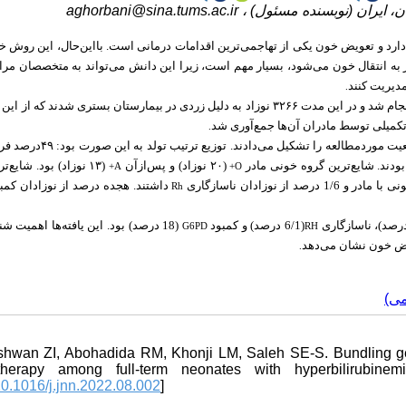
aghorbani@sina.tums.ac.ir
هران، ایران (نوبسنده مسئول
دارد و تعویض خون یکی از تهاجمی‌ترین اقدامات درمانی است. بااین‌حال، این روش 
 به انتقال خون می‌شود، بسیار مهم است، زیرا این دانش می‌تواند به متخصصان مرا
مدیریت کنند
.
تکمیلی توسط مادران آن‌ها جمع‌آوری شد
.
از ۴۹ نوزاد موردبررسی، ۶۶ درصد پسر بودند. نوزادان نارس ۳۶ درصد از جمعیت موردم،
(۲۰ نوزاد) و پس‌ازآن
نوزاد) بود. شایع‌ترین
A+
O+
داشتند. هجده درصد از نوزادان کمبو
Rh
(6/1 درصد) و کمبود
درصد) بود. این یافته‌ها اهمیت شناسا
G6PD
RH
ویض خون نشان می‌دهد
.
ومی
shwan ZI, Abohadida RM, Khonji LM, Saleh SE-S. Bundling ge
therapy among full-term neonates with hyperbilirubinem
0.1016/j.jnn.2022.08.002
]