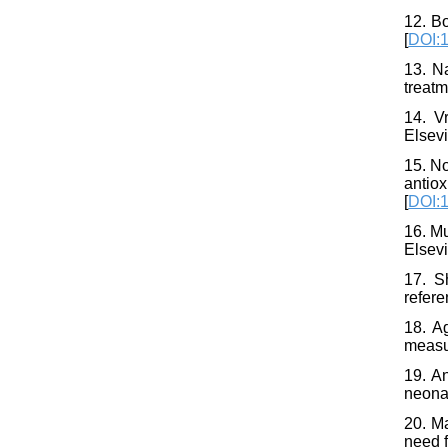
12. B
[
DOI:
13. N
treatm
14. V
Elsevi
15. No
anti
[
DOI:
16. Mu
Elsevi
17. S
refere
18. A
measur
19. A
neonat
20. Ma
need f