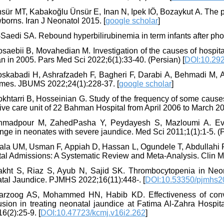
sür MT, Kabakoğlu Ünsür E, Inan N, Ipek IÖ, Bozaykut A. The pred
borns. Iran J Neonatol 2015. [
google scholar
]
-Saedi SA. Rebound hyperbilirubinemia in term infants after ph
saebii B, Movahedian M. Investigation of the causes of hospital
 in 2005. Pars Med Sci 2022;6(1):33-40. (Persian) [
DOI:10.292
oskabadi H, Ashrafzadeh F, Bagheri F, Darabi A, Behmadi M, Ab
mes. JBUMS 2022;24(1):228-37. [
google scholar
]
khtarri B, Hosseinian G. Study of the frequency of some causes
ive care unit of 22 Bahman Hospital from April 2006 to March 20
hmadpour M, ZahedPasha Y, Peydayesh S, Mazloumi A. Evaluat
ge in neonates with severe jaundice. Med Sci 2011;1(1):1-5. (P
iala UM, Usman F, Appiah D, Hassan L, Ogundele T, Abdullahi F
tal Admissions: A Systematic Review and Meta-Analysis. Clin M
akht S, Riaz S, Ayub N, Sajid SK. Thrombocytopenia in Neo
tal Jaundice. PJMHS 2022;16(11):448-. [
DOI:10.53350/pjmhs
arzoog AS, Mohammed HN, Habib KD. Effectiveness of conve
fusion in treating neonatal jaundice at Fatima Al-Zahra Hospit
6(2):25-9. [
DOI:10.47723/kcmj.v16i2.262
]