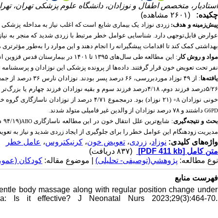
استادیار، متخصص اطفال و نوزادان، دانشگاه علوم پزشکی تهران، ت) ،
چکیده:
(۲۶۰۱ مشاهده)
پیش‌زمینه و هدف
زردی نوزاد یک بیماری شایع است که اغلب نیاز به مداخله پزشکی 
عوارض قابل‌توجهی دارد. شناسایی عوامل خطر مرتبط با زردی شدید که منجر به نیاز
بهداشتی کمک کند تا اقدامات پیشگیرانه را انجام دهند و این موارد را به‌طور مؤثرتری 
واد و روش‌ کار
نفر تحت تعویض خون قرار گرفتند. داده‌ها از پرونده پزشکی این نوزادان و پرسشنامه 
افته‌ها
۵/۲۶رصد فرزند دوم، ۴/۱۸درصد فرزند سوم و بقیه نوزادان فرزند چهارم یا بزرگ‌تر بودند. شایع‌ترین گروه خونی مادر
ونی نوزادان
(۲۱ نوزاد) بود. درمجموع ۴/۷۱ درصد از نوزادان ناسازگاری گروه خونی با مادر و 1/6 درصد از نوزادان ناسازگاری
A+
داشتند و ۷۸ درصد نوزادان از والدین غیر فامیلی متولد شدند
.
G6PD
حث و نتیجه‌گیری
: شایع‌ترین علل انتقال خون در این مطالعه ناسازگاری
(۹۴/۱۹ درصد)، ناسازگاری
ABO
مدیریت زودهنگام این عوامل خطر را برای جلوگیری از ایجاد زردی شدید و نیاز به تع
عامل خطر
،
کرنیکتروس
،
تعویض خون
،
زردی
،
نوزاد
واژه‌های کلیدی:
(۸۳۷ دریافت)
[PDF 411 kb]
متن کامل
نوع مطالعه:
پژوهشي(توصیفی- تحلیلی)
| موضوع مقاله:
کودکان (عم)
فهرست منابع
ntle body massage along with regular position change under
ia: Is it effective? J Neonatal Nurs 2023;29(3):464-70.