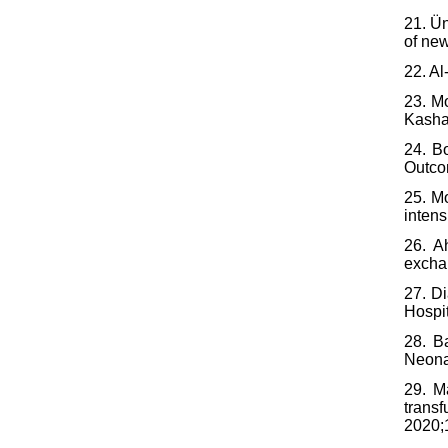
21. Ün
of new
22. Al
23. Mo
Kashan
24. B
Outco
25. Mo
intens
26. A
exchan
27. D
Hospi
28. B
Neona
29. M
trans
2020;1