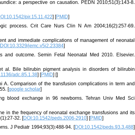
ndice: a perspective on causation. PEDN 2010;51(3):143-8.
OI:10.1542/pir.15.11.422
] [
PMID
]
logic process. Crit Care Nurs Clin N Am 2004;16(2):257-69.
t and immediate complications of management of neonatal
[
DOI:10.3329/jemc.v5i2.23384
]
osis and outcome. Semin Fetal Neonatal Med 2010. Elsevier.
l. Bile bilirubin pigment analysis in disorders of bilirubin
.1136/adc.85.1.38
] [
PMID
] [
]
 A. Comparison of the transfusion complications in term and
55. [
google scholar
]
owing blood exchange in 96 newborns. Tehran Univ Med Sci
e in the frequency of neonatal exchange transfusions and its
(1):27-32. [
DOI:10.1542/peds.2006-2910
] [
PMID
]
rns. J Pediatr 1994;93(3):488-94. [
DOI:10.1542/peds.93.3.488
]