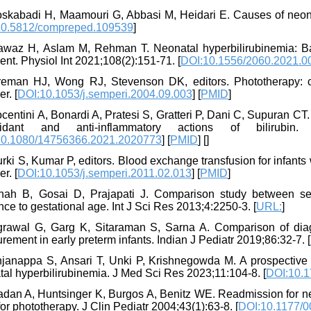
oskabadi H, Maamouri G, Abbasi M, Heidari E. Causes of neona
10.5812/compreped.109539
]
awaz H, Aslam M, Rehman T. Neonatal hyperbilirubinemia: Ba
ent. Physiol Int 2021;108(2):151-71. [
DOI:10.1556/2060.2021.0
reman HJ, Wong RJ, Stevenson DK, editors. Phototherapy: cu
er. [
DOI:10.1053/j.semperi.2004.09.003
] [
PMID
]
centini A, Bonardi A, Pratesi S, Gratteri P, Dani C, Supuran CT.
oxidant and anti-inflammatory actions of biliru
10.1080/14756366.2021.2020773
] [
PMID
] [
]
rki S, Kumar P, editors. Blood exchange transfusion for infants
er. [
DOI:10.1053/j.semperi.2011.02.013
] [
PMID
]
hah B, Gosai D, Prajapati J. Comparison study between se
nce to gestational age. Int J Sci Res 2013;4:2250-3. [
URL:
]
grawal G, Garg K, Sitaraman S, Sarna A. Comparison of diagnos
ement in early preterm infants. Indian J Pediatr 2019;86:32-7. [
njanappa S, Ansari T, Unki P, Krishnegowda M. A prospective st
al hyperbilirubinemia. J Med Sci Res 2023;11:104-8. [
DOI:10.
dan A, Huntsinger K, Burgos A, Benitz WE. Readmission for new
or phototherapy. J Clin Pediatr 2004;43(1):63-8. [
DOI:10.1177/