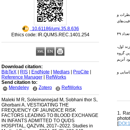
خطرات و
قبت‌های
‎ 10.61186/umj.35.8.636
: این مطالعه طی سال‌های ۱۳۹۵ تا ۱۴۰۱ در بیمارستان قدس قزوین انجام شد و در این مدت ۳۲۶۶ نوزاد به دلیل زردی در بیمارستان بستری شدند که از این تعداد ۴۹
Ethics code: IR.QUMS.REC.1401.254
: طالعه را تشکیل می‌دادند. توزیع ترتیب تولد به این صورت بود: ۴۹درصد فرزند اول
(۱۳  گروه
د آنزیم
Download citation:
BibTeX
|
RIS
|
EndNote
|
Medlars
|
ProCite
|
(18 یی و
Reference Manager
|
RefWorks
Send citation to:
Mendeley
Zotero
RefWorks
Maleki M R, Soleimannejad M, Sobhani thor S,
Ghorbani A. VESTIGATING THE
FREQUENCY OF JAUNDICE RISK
1. Ra
FACTORS LEADING TO BLOOD EXCHANGE
photo
IN INFANTS ADMITTED TO QUDS
[
DOI:1
HOSPITAL, QAZVIN, 2017–2022. Studies in