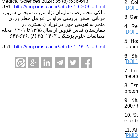
Medical Sciences 2024; 35 (8) :636-643
2. Co
URL:
http://umj.umsu.ac.ir/article-1-6309-fa.html
[
DOI:
ملکی محمدرضا، سلیمان نژاد مریم، سبحانی سرور،
3. Gar
قربانی اصغر. بررسی فراوانی عوامل خطر زردی
منجر به تعویض خون در نوزادان بستری در
4. Re
بیمارستان قدس قزوین از سال ۱۳۹۵ تا ۱۴۰۱. مجله
[
DOI:1
مطالعات علوم پزشکی. ۱۴۰۳; ۳۵ (۸) :۶۳۶-۶۴۳
5. Ho
URL:
http://umj.umsu.ac.ir/article-۱-۶۳۰۹-fa.html
jaundi
6. Sh
[
DOI:1
7. Le
metabo
8. Es
preter
9. Kh
2007;6
10. S
effect
11. Ah
[
PMI