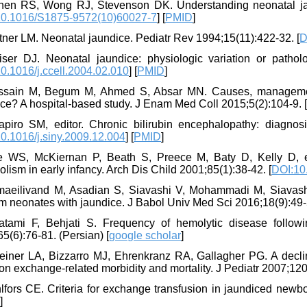
hen RS, Wong RJ, Stevenson DK. Understanding neonatal jau
10.1016/S1875-9572(10)60027-7
] [
PMID
]
tner LM. Neonatal jaundice. Pediatr Rev 1994;15(11):422-32. [
D
iser DJ. Neonatal jaundice: physiologic variation or patho
0.1016/j.ccell.2004.02.010
] [
PMID
]
ssain M, Begum M, Ahmed S, Absar MN. Causes, managemen
ce? A hospital-based study. J Enam Med Coll 2015;5(2):104-9. 
apiro SM, editor. Chronic bilirubin encephalopathy: diagn
0.1016/j.siny.2009.12.004
] [
PMID
]
e WS, McKiernan P, Beath S, Preece M, Baty D, Kelly D, et a
lism in early infancy. Arch Dis Child 2001;85(1):38-42. [
DOI:10
maeilivand M, Asadian S, Siavashi V, Mohammadi M, Siavashi
m neonates with jaundice. J Babol Univ Med Sci 2016;18(9):49-
atami F, Behjati S. Frequency of hemolytic disease foll
5(6):76-81. (Persian) [
google scholar
]
teiner LA, Bizzarro MJ, Ehrenkranz RA, Gallagher PG. A declin
 on exchange-related morbidity and mortality. J Pediatr 2007;120
lfors CE. Criteria for exchange transfusion in jaundiced newbo
D
]