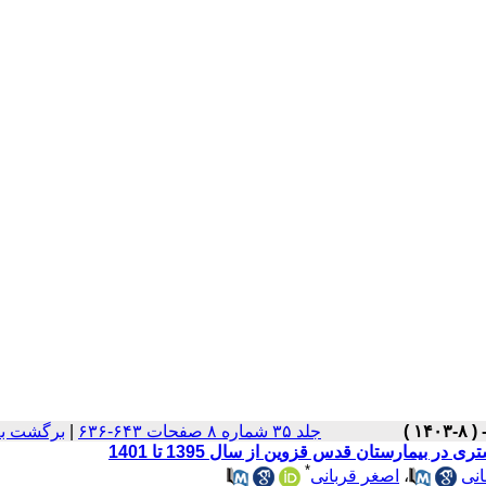
برگشت به
|
جلد ۳۵ شماره ۸ صفحات ۶۴۳-۶۳۶
یمارستان قدس قزوین از سال 1395 تا 1401
*
اصغر قربانی
،
نی