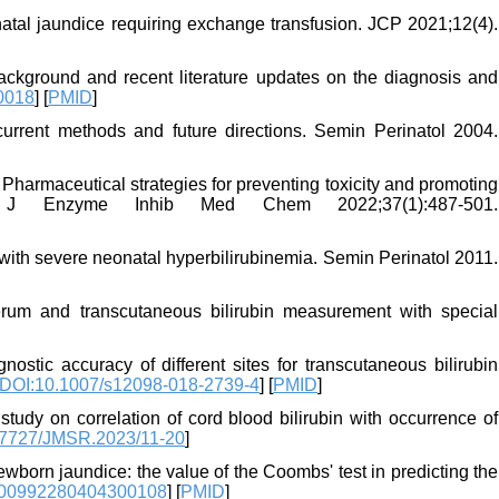
tal jaundice requiring exchange transfusion. JCP 2021;12(4).
ckground and recent literature updates on the diagnosis and
0018
] [
PMID
]
rrent methods and future directions. Semin Perinatol 2004.
 Pharmaceutical strategies for preventing toxicity and promoting
bin. J Enzyme Inhib Med Chem 2022;37(1):487-501.
 with severe neonatal hyperbilirubinemia. Semin Perinatol 2011.
rum and transcutaneous bilirubin measurement with special
tic accuracy of different sites for transcutaneous bilirubin
DOI:10.1007/s12098-018-2739-4
] [
PMID
]
udy on correlation of cord blood bilirubin with occurrence of
17727/JMSR.2023/11-20
]
born jaundice: the value of the Coombs' test in predicting the
000992280404300108
] [
PMID
]