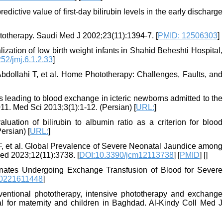
ictive value of first-day bilirubin levels in the early discharge
ototherapy. Saudi Med J 2002;23(11):1394-7. [
PMID: 12506303
]
ization of low birth weight infants in Shahid Beheshti Hospital,
52/jmj.6.1.2.33
]
dollahi T, et al. Home Phototherapy: Challenges, Faults, and
 leading to blood exchange in icteric newborns admitted to the
11. Med Sci 2013;3(1):1-12. (Persian) [
URL:
]
ion of bilirubin to albumin ratio as a criterion for blood
ersian) [
URL:
]
, et al. Global Prevalence of Severe Neonatal Jaundice among
ed 2023;12(11):3738. [
DOI:10.3390/jcm12113738
] [
PMID
] [
]
nates Undergoing Exchange Transfusion of Blood for Severe
20221611448
]
ntional phototherapy, intensive phototherapy and exchange
al for maternity and children in Baghdad. Al-Kindy Coll Med J