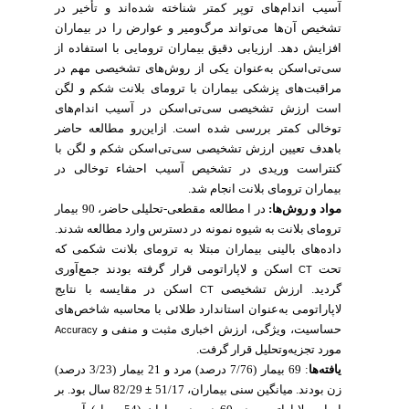
آسیب اندام‌های توپر کمتر شناخته شده‌اند و تأخیر در
تشخیص آن‌ها می‌تواند مرگ‌ومیر و عوارض را در بیماران
ارزیابی دقیق بیماران ترومایی با استفاده از
.
افزایش دهد
سی‌تی‌اسکن به‌عنوان یکی از روش‌های تشخیصی مهم در
مراقبت‌های پزشکی بیماران با ترومای بلانت شکم و لگن
است ارزش تشخیصی
سی‌تی‌اسکن
در آسیب اندام‌های
توخالی کمتر بررسی شده است. ازاین‌رو مطالعه حاضر
باهدف تعیین ارزش تشخیصی سی‌تی‌اسکن شکم و لگن با
کنتراست وریدی در تشخیص آسیب احشاء توخالی در
بیماران ترومای بلانت انجام شد.
مواد و روش‌ها:
در ا مطالعه مقطعی-تحلیلی حاضر، 90 بیمار
ترومای بلانت به شیوه نمونه در دسترس وارد مطالعه شدند.
داده‌های بالینی بیماران مبتلا به ترومای بلانت شکمی که
تحت
اسکن و لاپاراتومی قرار گرفته بودند جمع‌آوری
CT
گردید. ارزش تشخیصی
اسکن در مقایسه با نتایج
CT
لاپاراتومی به‌عنوان استاندارد طلائی با محاسبه شاخص‌های
حساسیت، ویژگی، ارزش اخباری مثبت و منفی و
Accuracy
مورد تجزیه‌وتحلیل قرار گرفت.
69 بیمار (7/76 درصد) مرد و 21 بیمار (3/23 درصد)
:
یافته‌ها
بر
82/29 سال بود.
±
زن بودند. میانگین سنی بیماران، 51/17