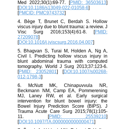
Med 2022;30(1):69-77. [
PMID: 36503613
]
[
DOI:10.1186/s13049-022-01058-6
]
[
PMCID: PMC9743732
]
4. Bège T, Brunet C, Berdah S. Hollow
viscus injury due to blunt trauma: a review. J
Visc Surg 2016;153(4):61-8. [
PMID:
27209078
]
[
DOI:10.1016/j.jviscsurg.2016.04.007
]
5. Bhagvan S, Turai M, Holden A, Ng A,
Civil I. Predicting hollow viscus injury in
blunt abdominal trauma with computed
tomography. World J Surg 2013;37:123-6.
[
PMID: 23052801
] [
DOI:10.1007/s00268-
012-1798-3
]
6. McNutt MK, Chinapuvvula NR,
Beckmann NM, Camp EA, Pommerening
MJ, Laney RW, et al. Early surgical
intervention for blunt bowel injury: the
Bowel Injury Prediction Score (BIPS). J
Trauma Acute Care Surg 2015;78(1):105-
11. [
PMID: 25539210
]
[
DOI:10.1097/TA.0000000000000471
]