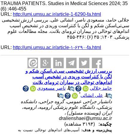
TRAUMA PATIENTS. Studies in Medical Sciences 2024; 35
(6) :446-455
URL:
http://umj.umsu.ac.ir/article-1-6290-fa.html
جلالی حامد، مسعودی ناصر، انشائی علی. بررسی ارزش تشخیصی
سی‌تی‌اسکن شکم و لگن با کنتراست وریدی در تشخیص آسیب
اندام‌های توخالی در بیماران ترومای بلانت. مجله مطالعات علوم
پزشکی. ۱۴۰۳; ۳۵ (۶) :۴۴۶-۴۵۵
URL:
http://umj.umsu.ac.ir/article-۱-۶۲۹۰-fa.html
بررسی ارزش تشخیصی سی‌تی‌اسکن شکم و
لگن با کنتراست وریدی در تشخیص آسیب
اندام‌های توخالی در بیماران ترومای بلانت
ناصر مسعودی
،
حامد جلالی
*
علی انشائی
،
دانشیار جراحی عمومی، گروه جراحی، دانشکده
پزشکی، دانشگاه علوم پزشکی ارومیه، ارومیه،
ایران (نویسنده مسئول) ،
dralienshaei@umsu.ac.ir
چکیده:
(۳۱۹۴ مشاهده)
پیش‌زمینه و هدف:
آسیب‌های اندام‌های توخالی نسبت به