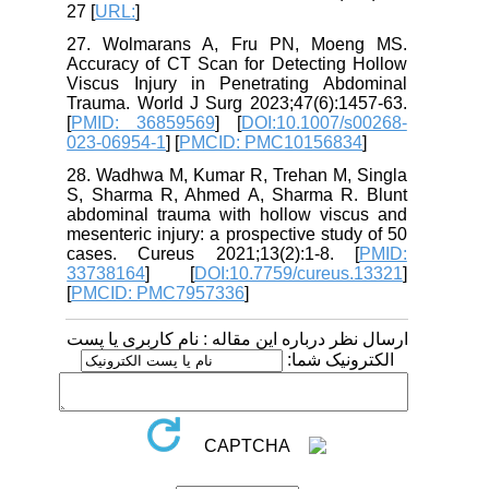
27 [
URL:
]
27. Wolmarans A, Fru PN, Moeng MS.
Accuracy of CT Scan for Detecting Hollow
Viscus Injury in Penetrating Abdominal
Trauma. World J Surg 2023;47(6):1457-63.
[
PMID: 36859569
] [
DOI:10.1007/s00268-
023-06954-1
] [
PMCID: PMC10156834
]
28. Wadhwa M, Kumar R, Trehan M, Singla
S, Sharma R, Ahmed A, Sharma R. Blunt
abdominal trauma with hollow viscus and
mesenteric injury: a prospective study of 50
cases. Cureus 2021;13(2):1-8. [
PMID:
33738164
] [
DOI:10.7759/cureus.13321
]
[
PMCID: PMC7957336
]
ارسال نظر درباره این مقاله : نام کاربری یا پست
الکترونیک شما: