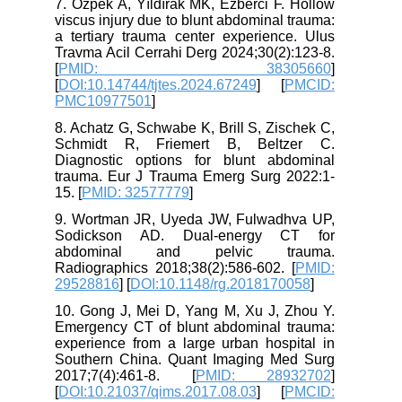
7. Özpek A, Yıldırak MK, Ezberci F. Hollow
viscus injury due to blunt abdominal trauma:
a tertiary trauma center experience. Ulus
Travma Acil Cerrahi Derg 2024;30(2):123-8.
[
PMID: 38305660
]
[
DOI:10.14744/tjtes.2024.67249
] [
PMCID:
PMC10977501
]
8. Achatz G, Schwabe K, Brill S, Zischek C,
Schmidt R, Friemert B, Beltzer C.
Diagnostic options for blunt abdominal
trauma. Eur J Trauma Emerg Surg 2022:1-
15. [
PMID: 32577779
]
9. Wortman JR, Uyeda JW, Fulwadhva UP,
Sodickson AD. Dual-energy CT for
abdominal and pelvic trauma.
Radiographics 2018;38(2):586-602. [
PMID:
29528816
] [
DOI:10.1148/rg.2018170058
]
10. Gong J, Mei D, Yang M, Xu J, Zhou Y.
Emergency CT of blunt abdominal trauma:
experience from a large urban hospital in
Southern China. Quant Imaging Med Surg
2017;7(4):461-8. [
PMID: 28932702
]
[
DOI:10.21037/qims.2017.08.03
] [
PMCID: