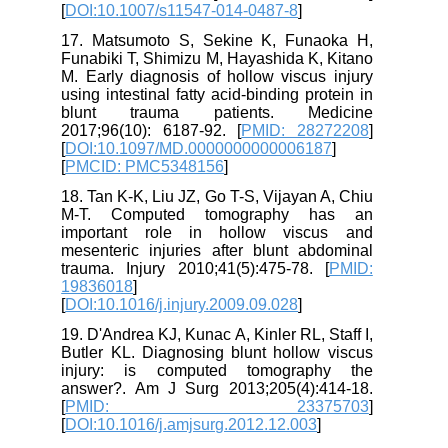
[
DOI:10.1007/s11547-014-0487-8
]
17. Matsumoto S, Sekine K, Funaoka H,
Funabiki T, Shimizu M, Hayashida K, Kitano
M. Early diagnosis of hollow viscus injury
using intestinal fatty acid-binding protein in
blunt trauma patients. Medicine
2017;96(10): 6187-92. [
PMID: 28272208
]
[
DOI:10.1097/MD.0000000000006187
]
[
PMCID: PMC5348156
]
18. Tan K-K, Liu JZ, Go T-S, Vijayan A, Chiu
M-T. Computed tomography has an
important role in hollow viscus and
mesenteric injuries after blunt abdominal
trauma. Injury 2010;41(5):475-78. [
PMID:
19836018
]
[
DOI:10.1016/j.injury.2009.09.028
]
19. D'Andrea KJ, Kunac A, Kinler RL, Staff I,
Butler KL. Diagnosing blunt hollow viscus
injury: is computed tomography the
answer?. Am J Surg 2013;205(4):414-18.
[
PMID: 23375703
]
[
DOI:10.1016/j.amjsurg.2012.12.003
]