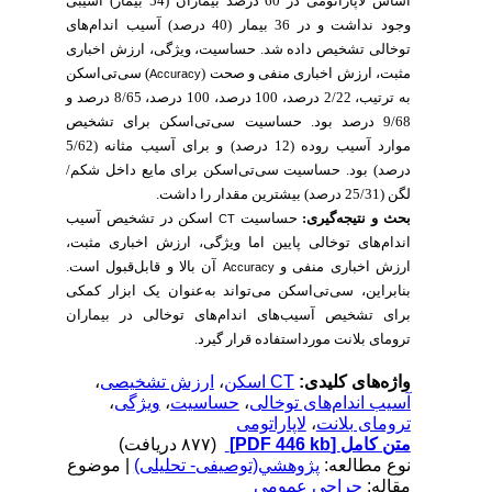
اساس لاپاراتومی در 60 درصد بیماران (54 بیمار) آسیبی
وجود نداشت و در 36 بیمار (40 درصد) آسیب اندام‌های
توخالی تشخیص داده شد. حساسیت، ویژگی، ارزش اخباری
مثبت، ارزش اخباری منفی و صحت (
) سی‌تی‌اسکن
Accuracy
به ترتیب، 2/22 درصد، 100 درصد، 100 درصد، 8/65 درصد و
9/68 درصد بود.
حساسیت سی‌تی‌اسکن برای تشخیص
موارد آسیب
روده
(12 درصد) و برای آسیب مثانه (5/62
درصد) بود. حساسیت سی‌تی‌اسکن برای مایع داخل شکم/
لگن (25/31 درصد) بیشترین مقدار را داشت.
بحث و نتیجه‌گیری:
حساسیت
اسکن در تشخیص آسیب
CT
اندام‌های توخالی پایین اما ویژگی، ارزش اخباری مثبت،
ارزش اخباری منفی و
آن بالا و قابل‌قبول است.
Accuracy
بنابراین، سی‌تی‌اسکن می‌تواند به‌عنوان یک ابزار کمکی
برای تشخیص آسیب‌های اندام‌های توخالی در بیماران
ترومای بلانت مورداستفاده قرار گیرد.
،
ارزش تشخیصی
،
CT اسکن
واژه‌های کلیدی:
،
ویژگی
،
حساسیت
،
آسیب اندام‌های توخالی
لاپاراتومی
،
ترومای بلانت
(۸۷۷ دریافت)
[PDF 446 kb]
متن کامل
نوع مطالعه:
پژوهشي(توصیفی- تحلیلی)
| موضوع
مقاله:
جراحی عمومی