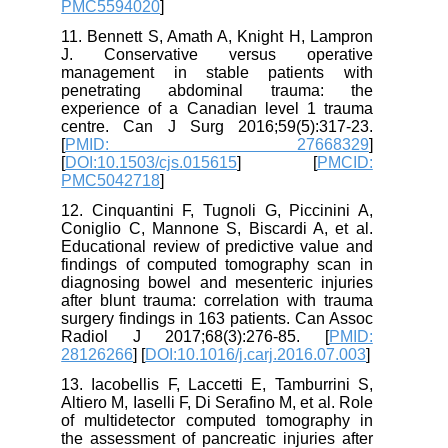
PMC5594020
]
11. Bennett S, Amath A, Knight H, Lampron
J. Conservative versus operative
management in stable patients with
penetrating abdominal trauma: the
experience of a Canadian level 1 trauma
centre. Can J Surg 2016;59(5):317-23.
[
PMID: 27668329
]
[
DOI:10.1503/cjs.015615
] [
PMCID:
PMC5042718
]
12. Cinquantini F, Tugnoli G, Piccinini A,
Coniglio C, Mannone S, Biscardi A, et al.
Educational review of predictive value and
findings of computed tomography scan in
diagnosing bowel and mesenteric injuries
after blunt trauma: correlation with trauma
surgery findings in 163 patients. Can Assoc
Radiol J 2017;68(3):276-85. [
PMID:
28126266
] [
DOI:10.1016/j.carj.2016.07.003
]
13. Iacobellis F, Laccetti E, Tamburrini S,
Altiero M, Iaselli F, Di Serafino M, et al. Role
of multidetector computed tomography in
the assessment of pancreatic injuries after