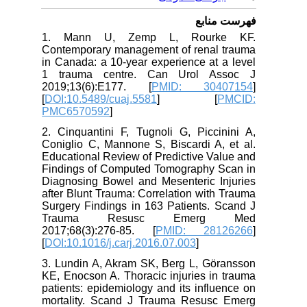
فهرست منابع
1. Mann U, Zemp L, Rourke KF.
Contemporary management of renal trauma
in Canada: a 10-year experience at a level
1 trauma centre. Can Urol Assoc J
2019;13(6):E177. [
PMID: 30407154
]
[
DOI:10.5489/cuaj.5581
] [
PMCID:
PMC6570592
]
2. Cinquantini F, Tugnoli G, Piccinini A,
Coniglio C, Mannone S, Biscardi A, et al.
Educational Review of Predictive Value and
Findings of Computed Tomography Scan in
Diagnosing Bowel and Mesenteric Injuries
after Blunt Trauma: Correlation with Trauma
Surgery Findings in 163 Patients. Scand J
Trauma Resusc Emerg Med
2017;68(3):276-85. [
PMID: 28126266
]
[
DOI:10.1016/j.carj.2016.07.003
]
3. Lundin A, Akram SK, Berg L, Göransson
KE, Enocson A. Thoracic injuries in trauma
patients: epidemiology and its influence on
mortality. Scand J Trauma Resusc Emerg