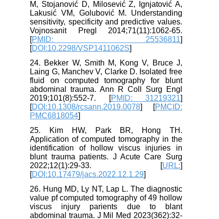
M, Stojanović D, Milosević Z, Ignjatović A,
Lakusić VM, Golubović M. Understanding
sensitivity, specificity and predictive values.
Vojnosanit Pregl 2014;71(11):1062-65.
[
PMID: 25536811
]
[
DOI:10.2298/VSP1411062S
]
24. Bekker W, Smith M, Kong V, Bruce J,
Laing G, Manchev V, Clarke D. Isolated free
fluid on computed tomography for blunt
abdominal trauma. Ann R Coll Surg Engl
2019;101(8):552-7. [
PMID: 31219321
]
[
DOI:10.1308/rcsann.2019.0078
] [
PMCID:
PMC6818054
]
25. Kim HW, Park BR, Hong TH.
Application of computed tomography in the
identification of hollow viscus injuries in
blunt trauma patients. J Acute Care Surg
2022;12(1):29-33. [
URL:
]
[
DOI:10.17479/jacs.2022.12.1.29
]
26. Hung MD, Ly NT, Lap L. The diagnostic
value pf computed tomography of 49 hollow
viscus injury parients due to blant
abdominal trauma. J Mil Med 2023(362):32-