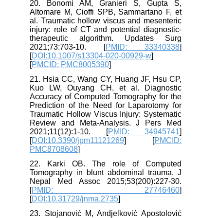
20. Bonomi AM, Granieri S, Gupta S,
Altomare M, Cioffi SPB, Sammartano F, et
al. Traumatic hollow viscus and mesenteric
injury: role of CT and potential diagnostic-
therapeutic algorithm. Updates Surg
2021;73:703-10. [
PMID: 33340338
]
[
DOI:10.1007/s13304-020-00929-w
]
[
PMCID: PMC8005390
]
21. Hsia CC, Wang CY, Huang JF, Hsu CP,
Kuo LW, Ouyang CH, et al. Diagnostic
Accuracy of Computed Tomography for the
Prediction of the Need for Laparotomy for
Traumatic Hollow Viscus Injury: Systematic
Review and Meta-Analysis. J Pers Med
2021;11(12):1-10. [
PMID: 34945741
]
[
DOI:10.3390/jpm11121269
] [
PMCID:
PMC8708608
]
22. Karki OB. The role of Computed
Tomography in blunt abdominal trauma. J
Nepal Med Assoc 2015;53(200):227-30.
[
PMID: 27746460
]
[
DOI:10.31729/jnma.2735
]
23. Stojanović M, Andjelković Apostolović