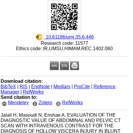
‎ 10.61186/umj.35.6.446
Research code: 11577
Ethics code: IR.UMSU.HIMAM.REC.1402.060
Download citation:
BibTeX
|
RIS
|
EndNote
|
Medlars
|
ProCite
|
Reference
Manager
|
RefWorks
Send citation to:
Mendeley
Zotero
RefWorks
Jalali H, Masoudi N, Enshae A. EVALUATION OF THE
DIAGNOSTIC VALUE OF ABDOMINAL AND PELVIC CT
SCAN WITH INTRAVENOUS CONTRAST FOR THE
DIAGNOSIS OF HOLLOW VISCERA INJURY IN BLUNT