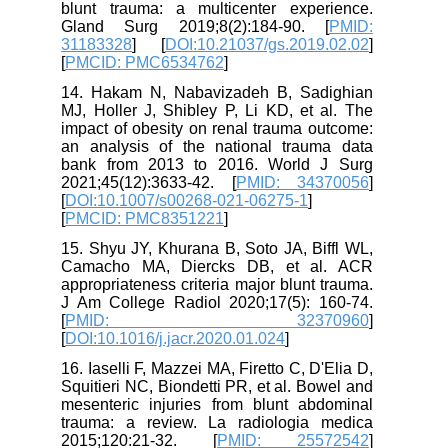
blunt trauma: a multicenter experience.
Gland Surg 2019;8(2):184-90. [
PMID:
31183328
] [
DOI:10.21037/gs.2019.02.02
]
[
PMCID: PMC6534762
]
14. Hakam N, Nabavizadeh B, Sadighian
MJ, Holler J, Shibley P, Li KD, et al. The
impact of obesity on renal trauma outcome:
an analysis of the national trauma data
bank from 2013 to 2016. World J Surg
2021;45(12):3633-42. [
PMID: 34370056
]
[
DOI:10.1007/s00268-021-06275-1
]
[
PMCID: PMC8351221
]
15. Shyu JY, Khurana B, Soto JA, Biffl WL,
Camacho MA, Diercks DB, et al. ACR
appropriateness criteria major blunt trauma.
J Am College Radiol 2020;17(5): 160-74.
[
PMID: 32370960
]
[
DOI:10.1016/j.jacr.2020.01.024
]
16. Iaselli F, Mazzei MA, Firetto C, D'Elia D,
Squitieri NC, Biondetti PR, et al. Bowel and
mesenteric injuries from blunt abdominal
trauma: a review. La radiologia medica
2015;120:21-32. [
PMID: 25572542
]