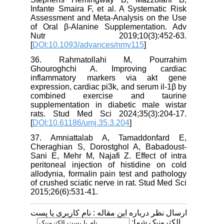
Infante Smaira F, et al. A Systematic Risk
Assessment and Meta-Analysis on the Use
of Oral β-Alanine Supplementation. Adv
Nutr 2019;10(3):452-63.
[
DOI:10.1093/advances/nmy115
]
36. Rahmatollahi M, Pourrahim
Ghouroghchi A. Improving cardiac
inflammatory markers via akt gene
expression, cardiac pi3k, and serum il-1β by
combined exercise and taurine
supplementation in diabetic male wistar
rats. Stud Med Sci 2024;35(3):204-17.
[
DOI:10.61186/umj.35.3.204
]
37. Amniattalab A, Tamaddonfard E,
Cheraghian S, Dorostghol A, Babadoust-
Sani E, Mehr M, Najafi Z. Effect of intra
peritoneal injection of histidine on cold
allodynia, formalin pain test and pathology
of crushed sciatic nerve in rat. Stud Med Sci
2015;26(6):531-41.
ارسال نظر درباره این مقاله : نام کاربری یا پست
الکترونیک شما: