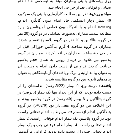
روی پیامدهای بالینی بیماران مبتلا به ایسکمی حاد اندام
تحتانی و فوقانی بعد از جراحی انجام شد.
مواد و روش‌ها:
در این مطالعه کارآزمایی بالینی یک سوکور،
40 بیمار دچار ایسکمی حاد اندام بدون گانگرن اندام،
اندام و با اندیکاسیون قطعی آمپوتاسیون وارد
motlelling
مطالعه شدند.
بیماران به‌صورت تصادفی
در دو گروه
(20 نفر
در گروه بتاآلانین و 20 نفر در گروه پلاسبو) تقسیم شدند.
بیماران در گروه مداخله 4 گرم بتاآلانین خوراکی قبل از
جراحی و 4 ساعت بعدازآن دریافت کردند. بیماران در گروه
پلاسبو نیز علاوه بر درمان روتین به همان حجم پلاسبو
دریافت کردند. فراوانی از دست دادن اندام و وسعت آن
به‌عنوان پیامد اولیه و مرگ و یافته‌های آزمایشگاهی به‌عنوان
پیامدهای ثانویه بین دو گروه مقایسه شدند.
درمجموع، 9 بیمار (5/22درصد) اندامشان را از
:
یافته‌ها
دست داده بودند؛ که از این تعداد تنها یک بیمار (5درصد) در
گروه بتاآلانین و 8 بیمار (40درصد) در گروه پلاسبو بودند و
این اختلاف بین دو گروه معنی‌دار بود (02/0=
). در گروه
p
بتالاآلانین اندام ازدست‌رفته مربوط به اندام تحتانی راست
بود. در گروه پلاسبو، یک بیمار اندام فوقانی راست، 2 بیمار
اندام تحتانی راست، 4 بیمار اندام فوقانی چپ و یک بیمار
اندام تحتانی چپ را از دست داده بودند.
فراوانی مرگ‌و‌میر