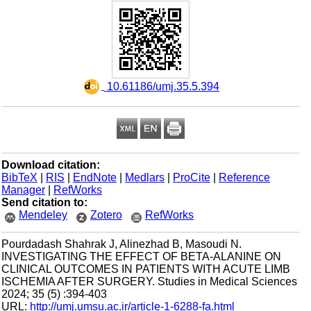
‎ 10.61186/umj.35.5.394
Download citation:
BibTeX
|
RIS
|
EndNote
|
Medlars
|
ProCite
|
Reference
Manager
|
RefWorks
Send citation to:
Mendeley
Zotero
RefWorks
Pourdadash Shahrak J, Alinezhad B, Masoudi N.
INVESTIGATING THE EFFECT OF BETA-ALANINE ON
CLINICAL OUTCOMES IN PATIENTS WITH ACUTE LIMB
ISCHEMIA AFTER SURGERY. Studies in Medical Sciences
2024; 35 (5) :394-403
URL:
http://umj.umsu.ac.ir/article-1-6288-fa.html