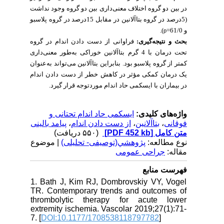
در بین دو گروه اختلاف معنی‌داری بین دو گروه وجود نداشت
(5درصد در گروه بتاآلانین در مقابل 15درصد در گروه پلاسبو
).
و 61/0=
p
بحث و نتیجه‌گیری:
فراوانی
از دست دادن اندام در گروه
تحت درمان با
4 گرم
بتاآلانین
خوراکی
به‌طور معنی‌داری
کمتر از گروه پلاسبو بود. بنابراین بتاآلانین می‌تواند به‌عنوان
یک درمان کمکی مؤثر در کاهش خطر از دست دادن اندام
در بیماران با ایسکمی حاد اندام موردتوجه قرار گیرد.
واژه‌های کلیدی:
ایسکمی حاد اندام تحتانی و
پیامد بالینی
،
از دست دادن اندام
،
بتاآلانین
،
فوقانی
(۵۵۰ دریافت)
[PDF 452 kb]
متن کامل
نوع مطالعه:
پژوهشي(توصیفی- تحلیلی)
| موضوع
مقاله:
جراحی عمومی
فهرست منابع
1. Bath J, Kim RJ, Dombrovskiy VY, Vogel
TR. Contemporary trends and outcomes of
thrombolytic therapy for acute lower
extremity ischemia. Vascolar 2019;27(1):71-
7. [
DOI:10.1177/1708538118797782
]