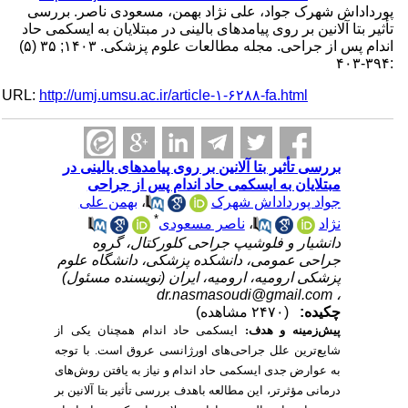
پورداداش شهرک جواد، علی نژاد بهمن، مسعودی ناصر. بررسی
تأثیر بتا آلانین بر روی پیامدهای بالینی در مبتلایان به ایسکمی حاد
اندام پس از جراحی. مجله مطالعات علوم پزشکی. ۱۴۰۳; ۳۵ (۵)
:۳۹۴-۴۰۳
URL:
http://umj.umsu.ac.ir/article-۱-۶۲۸۸-fa.html
بررسی تأثیر بتا آلانین بر روی پیامدهای بالینی در
مبتلایان به ایسکمی حاد اندام پس از جراحی
بهمن علی
،
جواد پورداداش شهرک
*
ناصر مسعودی
،
نژاد
دانشیار و فلوشیپ جراحی کلورکتال، گروه
جراحی عمومی، دانشکده پزشکی، دانشگاه علوم
پزشکی ارومیه، ارومیه، ایران (نویسنده مسئول)
dr.nasmasoudi@gmail.com
،
چکیده:
(۲۴۷۰ مشاهده)
پیش‌زمینه و هدف:
ایسکمی حاد اندام همچنان یکی از
شایع‌ترین علل جراحی‌های اورژانسی عروق است.
با توجه
به عوارض جدی ایسکمی حاد اندام و نیاز به یافتن روش‌های
درمانی مؤثرتر
، این مطالعه باهدف بررسی تأثیر بتا آلانین بر