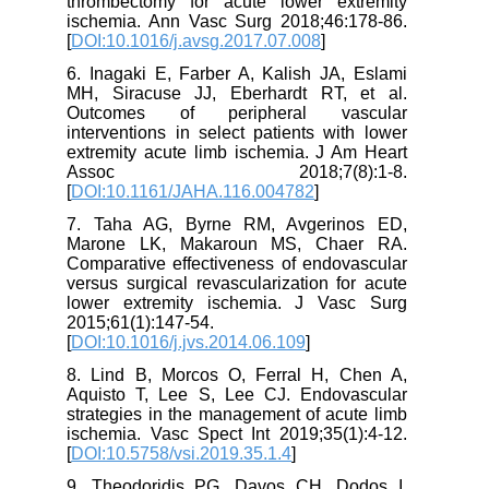
thrombectomy for acute lower extremity
ischemia. Ann Vasc Surg 2018;46:178-86.
[
DOI:10.1016/j.avsg.2017.07.008
]
6. Inagaki E, Farber A, Kalish JA, Eslami
MH, Siracuse JJ, Eberhardt RT, et al.
Outcomes of peripheral vascular
interventions in select patients with lower
extremity acute limb ischemia. J Am Heart
Assoc 2018;7(8):1-8.
[
DOI:10.1161/JAHA.116.004782
]
7. Taha AG, Byrne RM, Avgerinos ED,
Marone LK, Makaroun MS, Chaer RA.
Comparative effectiveness of endovascular
versus surgical revascularization for acute
lower extremity ischemia. J Vasc Surg
2015;61(1):147-54.
[
DOI:10.1016/j.jvs.2014.06.109
]
8. Lind B, Morcos O, Ferral H, Chen A,
Aquisto T, Lee S, Lee CJ. Endovascular
strategies in the management of acute limb
ischemia. Vasc Spect Int 2019;35(1):4-12.
[
DOI:10.5758/vsi.2019.35.1.4
]
9. Theodoridis PG, Davos CH, Dodos I,