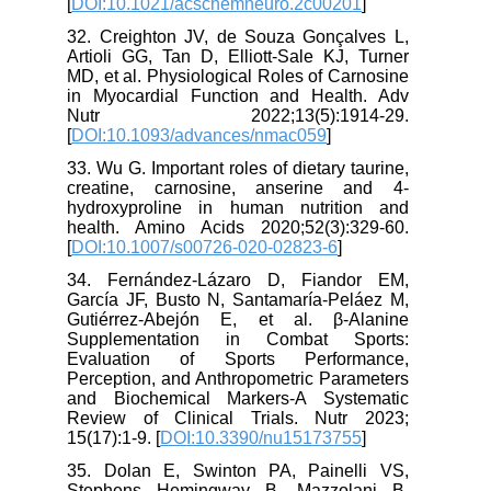
[
DOI:10.1021/acschemneuro.2c00201
]
32. Creighton JV, de Souza Gonçalves L,
Artioli GG, Tan D, Elliott-Sale KJ, Turner
MD, et al. Physiological Roles of Carnosine
in Myocardial Function and Health. Adv
Nutr 2022;13(5):1914-29.
[
DOI:10.1093/advances/nmac059
]
33. Wu G. Important roles of dietary taurine,
creatine, carnosine, anserine and 4-
hydroxyproline in human nutrition and
health. Amino Acids 2020;52(3):329-60.
[
DOI:10.1007/s00726-020-02823-6
]
34. Fernández-Lázaro D, Fiandor EM,
García JF, Busto N, Santamaría-Peláez M,
Gutiérrez-Abejón E, et al. β-Alanine
Supplementation in Combat Sports:
Evaluation of Sports Performance,
Perception, and Anthropometric Parameters
and Biochemical Markers-A Systematic
Review of Clinical Trials. Nutr 2023;
15(17):1-9. [
DOI:10.3390/nu15173755
]
35. Dolan E, Swinton PA, Painelli VS,
Stephens Hemingway B, Mazzolani B,