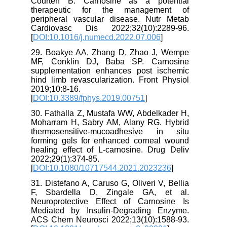
Courten B. Carnosine as a potential
therapeutic for the management of
peripheral vascular disease. Nutr Metab
Cardiovasc Dis 2022;32(10):2289-96.
[
DOI:10.1016/j.numecd.2022.07.006
]
29. Boakye AA, Zhang D, Zhao J, Wempe
MF, Conklin DJ, Baba SP. Carnosine
supplementation enhances post ischemic
hind limb revascularization. Front Physiol
2019;10:8-16.
[
DOI:10.3389/fphys.2019.00751
]
30. Fathalla Z, Mustafa WW, Abdelkader H,
Moharram H, Sabry AM, Alany RG. Hybrid
thermosensitive-mucoadhesive in situ
forming gels for enhanced corneal wound
healing effect of L-carnosine. Drug Deliv
2022;29(1):374-85.
[
DOI:10.1080/10717544.2021.2023236
]
31. Distefano A, Caruso G, Oliveri V, Bellia
F, Sbardella D, Zingale GA, et al.
Neuroprotective Effect of Carnosine Is
Mediated by Insulin-Degrading Enzyme.
ACS Chem Neurosci 2022;13(10):1588-93.