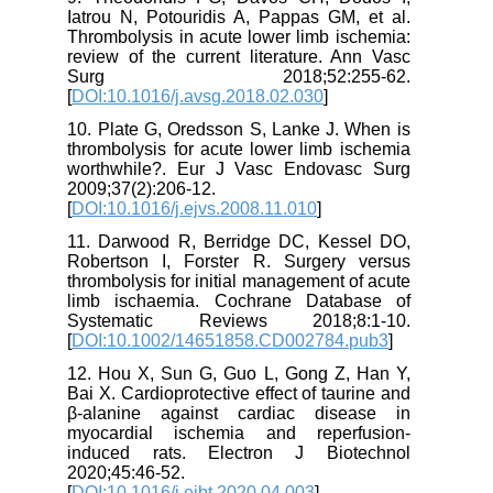
Iatrou N, Potouridis A, Pappas GM, et al.
Thrombolysis in acute lower limb ischemia:
review of the current literature. Ann Vasc
Surg 2018;52:255-62.
[
DOI:10.1016/j.avsg.2018.02.030
]
10. Plate G, Oredsson S, Lanke J. When is
thrombolysis for acute lower limb ischemia
worthwhile?. Eur J Vasc Endovasc Surg
2009;37(2):206-12.
[
DOI:10.1016/j.ejvs.2008.11.010
]
11. Darwood R, Berridge DC, Kessel DO,
Robertson I, Forster R. Surgery versus
thrombolysis for initial management of acute
limb ischaemia. Cochrane Database of
Systematic Reviews 2018;8:1-10.
[
DOI:10.1002/14651858.CD002784.pub3
]
12. Hou X, Sun G, Guo L, Gong Z, Han Y,
Bai X. Cardioprotective effect of taurine and
β-alanine against cardiac disease in
myocardial ischemia and reperfusion-
induced rats. Electron J Biotechnol
2020;45:46-52.
[
DOI:10.1016/j.ejbt.2020.04.003
]