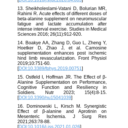
13. Sheikholeslami-Vatani D, Bolurian MR,
Rahimi R. Acute effects of different doses of
beta-alanine supplement on neuromuscular
fatigue and lactate accumulation after
intense interval exercise. Studies in Medical
Sciences 2016; 26(11):912-920.
14. Boakye AA, Zhang D, Guo L, Zheng Y,
Hoetker D, Zhao J, et al. Carnosine
supplementation enhances post ischemic
hind limb revascularization. Front Physiol
2019;10:751-60.
[
DOI:10.3389/fphys.2019.00751
]
15. Ostfeld I, Hoffman JR. The Effect of β-
Alanine Supplementation on Performance,
Cognitive Function and Resiliency in
Soldiers. Nutr 2023; 15(4):8-15.
[
DOI:10.3390/nu15041039
]
16. Dominowski L, Kirsch M. Synergistic
Effect of β-alanine and Aprotinin on
Mesenteric Ischemia. J Surg Res
2021;263:78-88.
[
DOI:10.1016/j.jss.2021.01.026
]