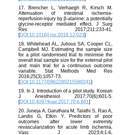
17. Brencher L, Verhaegh R, Kirsch M.
Attenuation of intestinal ischemia-
reperfusion-injury by β-alanine: a potentially
glycine-receptor mediated effect. J Surg
Res 2017;211:233-41.
[
DOI:10.1016/j.jss.2016.12.023
]
18. Whitehead AL, Julious SA, Cooper CL,
Campbell MJ. Estimating the sample size
for a pilot randomised trial to minimise the
overall trial sample size for the external pilot
and main trial for a continuous outcome
variable. Stat Methods Med Res
2016;25(3):1057-73.
[
DOI:10.1177/0962280215588241
]
19. In J. Introduction of a pilot study. Korean
J Anesthesiol 2017;70(6):601-5.
[
DOI:10.4097/kjae.2017.70.6.601
]
20. Juneja A, Garuthara M, Talathi S, Rao A,
Landis G, Etkin Y. Predictors of poor
outcomes after lower extremity
revascularization for acute limb ischemia.
Vasc J 2023;4:1-6.