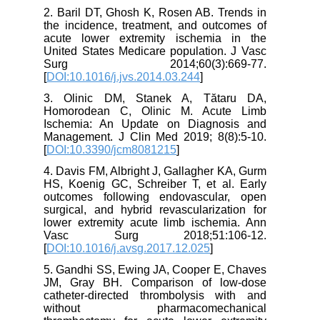
2. Baril DT, Ghosh K, Rosen AB. Trends in
the incidence, treatment, and outcomes of
acute lower extremity ischemia in the
United States Medicare population. J Vasc
Surg 2014;60(3):669-77.
[
DOI:10.1016/j.jvs.2014.03.244
]
3. Olinic DM, Stanek A, Tătaru DA,
Homorodean C, Olinic M. Acute Limb
Ischemia: An Update on Diagnosis and
Management. J Clin Med 2019; 8(8):5-10.
[
DOI:10.3390/jcm8081215
]
4. Davis FM, Albright J, Gallagher KA, Gurm
HS, Koenig GC, Schreiber T, et al. Early
outcomes following endovascular, open
surgical, and hybrid revascularization for
lower extremity acute limb ischemia. Ann
Vasc Surg 2018;51:106-12.
[
DOI:10.1016/j.avsg.2017.12.025
]
5. Gandhi SS, Ewing JA, Cooper E, Chaves
JM, Gray BH. Comparison of low-dose
catheter-directed thrombolysis with and
without pharmacomechanical