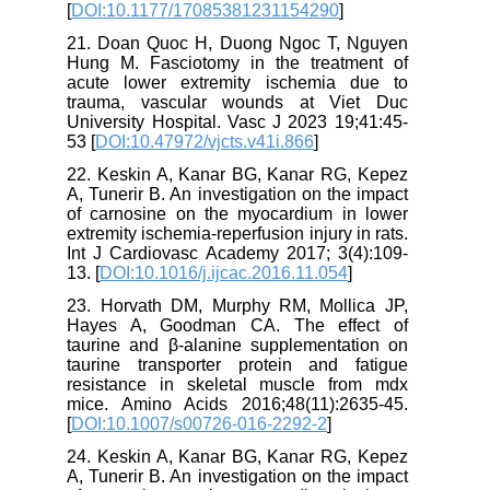
[
DOI:10.1177/17085381231154290
]
21. Doan Quoc H, Duong Ngoc T, Nguyen
Hung M. Fasciotomy in the treatment of
acute lower extremity ischemia due to
trauma, vascular wounds at Viet Duc
University Hospital. Vasc J 2023 19;41:45-
53 [
DOI:10.47972/vjcts.v41i.866
]
22. Keskin A, Kanar BG, Kanar RG, Kepez
A, Tunerir B. An investigation on the impact
of carnosine on the myocardium in lower
extremity ischemia-reperfusion injury in rats.
Int J Cardiovasc Academy 2017; 3(4):109-
13. [
DOI:10.1016/j.ijcac.2016.11.054
]
23. Horvath DM, Murphy RM, Mollica JP,
Hayes A, Goodman CA. The effect of
taurine and β-alanine supplementation on
taurine transporter protein and fatigue
resistance in skeletal muscle from mdx
mice. Amino Acids 2016;48(11):2635-45.
[
DOI:10.1007/s00726-016-2292-2
]
24. Keskin A, Kanar BG, Kanar RG, Kepez
A, Tunerir B. An investigation on the impact