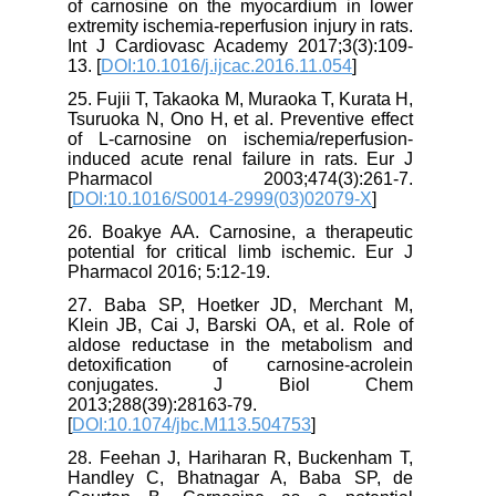
of carnosine on the myocardium in lower
extremity ischemia-reperfusion injury in rats.
Int J Cardiovasc Academy 2017;3(3):109-
13. [
DOI:10.1016/j.ijcac.2016.11.054
]
25. Fujii T, Takaoka M, Muraoka T, Kurata H,
Tsuruoka N, Ono H, et al. Preventive effect
of L-carnosine on ischemia/reperfusion-
induced acute renal failure in rats. Eur J
Pharmacol 2003;474(3):261-7.
[
DOI:10.1016/S0014-2999(03)02079-X
]
26. Boakye AA. Carnosine, a therapeutic
potential for critical limb ischemic. Eur J
Pharmacol 2016; 5:12-19.
27. Baba SP, Hoetker JD, Merchant M,
Klein JB, Cai J, Barski OA, et al. Role of
aldose reductase in the metabolism and
detoxification of carnosine-acrolein
conjugates. J Biol Chem
2013;288(39):28163-79.
[
DOI:10.1074/jbc.M113.504753
]
28. Feehan J, Hariharan R, Buckenham T,
Handley C, Bhatnagar A, Baba SP, de