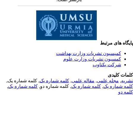
یگاه های مرتبط
کمیسیون نشریات وزارت بهداشت
کمسیون نشریات وزارت علوم
شرکت یکتاوب
مات کلیدی
, کلمه شماره یک,
کلمه شماره یک
,
مقاله علمی
,
مجله علمی
,
ریه
,
کلمه شماره یک
, کلمه شماره دو,
کلمه شماره یک
,
مه شماره یک
مه دو
© 2025 All Rights Reserved | Health Science Monitor | Designed &
Developed by : Yektaweb