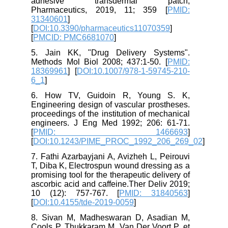
adhesive transdermal patch,
Pharmaceutics, 2019, 11; 359 [
PMID:
31340601
]
[
DOI:10.3390/pharmaceutics11070359
]
[
PMCID: PMC6681070
]
5. Jain KK, "Drug Delivery Systems".
Methods Mol Biol 2008; 437:1-50. [
PMID:
18369961
] [
DOI:10.1007/978-1-59745-210-
6_1
]
6. How TV, Guidoin R, Young S. K,
Engineering design of vascular prostheses.
proceedings of the institution of mechanical
engineers. J Eng Med 1992; 206: 61-71.
[
PMID: 1466693
]
[
DOI:10.1243/PIME_PROC_1992_206_269_02
]
7. Fathi Azarbayjani A, Avizheh L, Peirouvi
T, Diba K, Electrospun wound dressing as a
promising tool for the therapeutic delivery of
ascorbic acid and caffeine.Ther Deliv 2019;
10 (12): 757-767. [
PMID: 31840563
]
[
DOI:10.4155/tde-2019-0059
]
8. Sivan M, Madheswaran D, Asadian M,
Cools P, Thukkaram M, Van Der Voort P, et