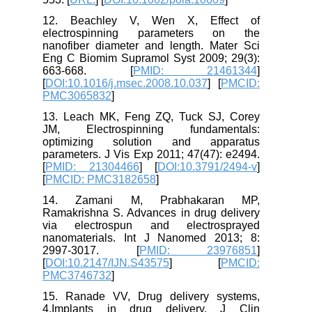
12. Beachley V, Wen X, Effect of
electrospinning parameters on the
nanofiber diameter and length. Mater Sci
Eng C Biomim Supramol Syst 2009; 29(3):
663-668. [
PMID: 21461344
]
[
DOI:10.1016/j.msec.2008.10.037
] [
PMCID:
PMC3065832
]
13. Leach MK, Feng ZQ, Tuck SJ, Corey
JM, Electrospinning fundamentals:
optimizing solution and apparatus
parameters. J Vis Exp 2011; 47(47): e2494.
[
PMID: 21304466
] [
DOI:10.3791/2494-v
]
[
PMCID: PMC3182658
]
14. Zamani M, Prabhakaran MP,
Ramakrishna S. Advances in drug delivery
via electrospun and electrosprayed
nanomaterials. Int J Nanomed 2013; 8:
2997-3017. [
PMID: 23976851
]
[
DOI:10.2147/IJN.S43575
] [
PMCID:
PMC3746732
]
15. Ranade VV, Drug delivery systems,
4.Implants in drug delivery. J Clin