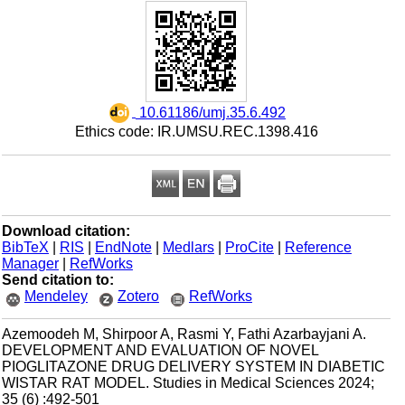
‎ 10.61186/umj.35.6.492
Ethics code: IR.UMSU.REC.1398.416
Download citation:
BibTeX
|
RIS
|
EndNote
|
Medlars
|
ProCite
|
Reference
Manager
|
RefWorks
Send citation to:
Mendeley
Zotero
RefWorks
Azemoodeh M, Shirpoor A, Rasmi Y, Fathi Azarbayjani A.
DEVELOPMENT AND EVALUATION OF NOVEL
PIOGLITAZONE DRUG DELIVERY SYSTEM IN DIABETIC
WISTAR RAT MODEL. Studies in Medical Sciences 2024;
35 (6) :492-501