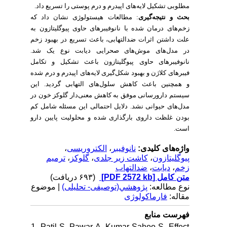
مطلوبی تشکیل لایه‌های اپیدرم و درم پوستی را تسریع داد.
بحث و نتیجه‌گیری
: مطالعات هیستولوژی نشان داد که
زخم‌های درمان شده با نانوفیبرهای حاوی پیوگلیتازون به
علت داشتن اثرات ضدالتهابی، باعث تسریع در بهبود زخم
در مدل‌های موش‌های صحرایی دیابت نوع یک شد.
نانوفیبرهای حاوی پیوگلیتازون باعث تشکیل و تکامل
فیبرهای کلاژن و بهبود شکل‌گیری لایه‌های اپیدرم و درم شده
و همچنین باعث کاهش سلول‌های التهابی گردید.
این
سیستم دارورسانی موفق به کاهش معنی‌دار گلوکز خون در
مدل‌های حیوانی نشد. دلایل احتمالی این مسئله شامل کم
بودن غلظت داروی بارگذاری شده و محلولیت پایین دارو
است.
،
الکتروریسی
،
نانوفیبر
واژه‌های کلیدی:
ترمیم
،
گلوکز
،
کاشت زیر جلدی
،
پیوگلیتازون
ضدالتهاب
،
دیابت
،
زخم
(۶۹۳ دریافت)
[PDF 2572 kb]
متن کامل
نوع مطالعه:
پژوهشي(توصیفی- تحلیلی)
| موضوع
مقاله:
فارماکولوژی
فهرست منابع
1. Patil S, Pawar A, Kumar Sahoo S, Effect