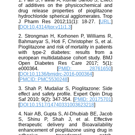
of additives on the physicochemical and
drug release properties of pioglitazone
hydrochloride spherical agglomerates. Trop
J Pharm Res 2012;11(1): 18-27. [
URL:
]
[
DOI:10.4314/tjpr.v11i1.3
]
2. Strongman H, Korhonen P, Williams R,
Bahmanyar S, Hoti F, Christopher S, et al.
Pioglitazone and risk of mortality in patients
with type-2 diabetes: results from a
european multidatabase cohort study. BMJ
Open Diabetes Res Care 2017; 5(1):
e000364. [
PMID: 28761650
]
[
DOI:10.1136/bmjdrc-2016-000364
]
[
PMCID: PMC5530248
]
3. Shah P, Mudaliar S, Pioglitazone: Side
effect and safety profile. Expert Opin Drug
Saf 2010; 9(2): 347-354. [
PMID: 20175701
]
[
DOI:10.1517/14740331003623218
]
4. Nair AB, Gupta S, Al-Dhubiab BE, Jacob
S, Shinu P, Shah J, et al. Effective
therapeutic delivery and Bioavailability
enhancement of pioglitazone using drug in