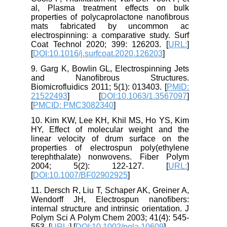
al, Plasma treatment effects on bulk
properties of polycaprolactone nanofibrous
mats fabricated by uncommon ac
electrospinning: a comparative study. Surf
Coat Technol 2020; 399: 126203. [
URL:
]
[
DOI:10.1016/j.surfcoat.2020.126203
]
9. Garg K, Bowlin GL, Electrospinning Jets
and Nanofibrous Structures.
Biomicrofluidics 2011; 5(1): 013403. [
PMID:
21522493
] [
DOI:10.1063/1.3567097
]
[
PMCID: PMC3082340
]
10. Kim KW, Lee KH, Khil MS, Ho YS, Kim
HY, Effect of molecular weight and the
linear velocity of drum surface on the
properties of electrospun poly(ethylene
terephthalate) nonwovens. Fiber Polym
2004; 5(2): 122-127. [
URL:
]
[
DOI:10.1007/BF02902925
]
11. Dersch R, Liu T, Schaper AK, Greiner A,
Wendorff JH, Electrospun nanofibers:
internal structure and intrinsic orientation. J
Polym Sci A Polym Chem 2003; 41(4): 545-
553. [
URL:
] [
DOI:10.1002/pola.10609
]