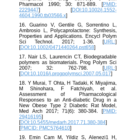
Pharmacol 1990; 30: 871-889. [
PMID:
2229447
] [
DOI:10.1002/j.1552-
4604.1990.tb03566.x
]
16. Guarino V, Gentile G, Sorrentino L,
Ambrosio L, Polycaprolactone: Synthesis,
Properties and Applications. Encycl Polym
Sci Technol. 2017; 1-36. [
URL:
]
[
DOI:10.1002/0471440264.pst658
]
17. Nair LS, Laurencin CT, Biodegradable
polymers as biomaterials. Prog Polym Sci
2007; 32: 762-798. [
URL:
]
[
DOI:10.1016/j.progpolymsci.2007.05.017
]
18. Y Murai, T Ohta, H Tadaki, K Miyajima,
M Shinohara, F Fatchiyah, et al.
Assessment of Pharmacological
Responses to an Anti-diabetic Drug in a
New Obese Type 2 Diabetic Rat Model,
Med Arch 2017; 71(6): 380-384. [
PMID:
29416195
]
[
DOI:10.5455/medarh.2017.71.380-384
]
[
PMCID: PMC5764610
]
19. Emin Cam M, Yildiz S, Alenezi1 H,