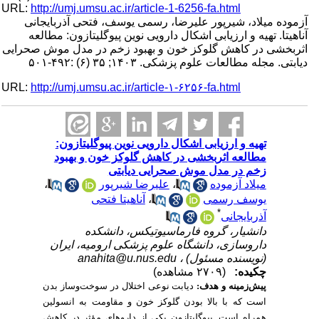
URL:
http://umj.umsu.ac.ir/article-1-6256-fa.html
آزموده میلاد، شیرپور علیرضا، رسمی یوسف، فتحی آذربایجانی
آناهیتا. تهیه و ارزیابی اشکال دارویی نوین پیوگلیتازون: مطالعه
اثربخشی در کاهش گلوکز خون و بهبود زخم در مدل موش صحرایی
دیابتی. مجله مطالعات علوم پزشکی. ۱۴۰۳; ۳۵ (۶) :۴۹۲-۵۰۱
URL:
http://umj.umsu.ac.ir/article-۱-۶۲۵۶-fa.html
تهیه و ارزیابی اشکال دارویی نوین پیوگلیتازون:
مطالعه اثربخشی در کاهش گلوکز خون و بهبود
زخم در مدل موش صحرایی دیابتی
،
علیرضا شیرپور
،
میلاد آزموده
آناهیتا فتحی
،
یوسف رسمی
*
آذربایجانی
دانشیار، گروه فارماسیوتیکس، دانشکده
داروسازی، دانشگاه علوم پزشکی ارومیه، ایران
anahita@u.nus.edu
(نویسنده مسئول) ،
چکیده:
(۲۷۰۹ مشاهده)
دیابت نوعی اختلال در سوخت‌وساز بدن
:
پیش‌زمینه و هدف
است که با بالا بودن گلوکز خون و مقاومت به انسولین
همراه است. پیوگلیتازون یکی از داروهای مؤثر در کاهش