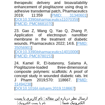
therapeutic delivery and bioavailability
enhancement of pioglitazone using drug in
adhesive transdermal patch, Pharmaceutics
2019; 11:359 [
PMID: 31340601
]
[
DOI:10.3390/pharmaceutics11070359
]
[
PMCID: PMC6681070
]
23. Gao Z, Wang Q, Yao Q, Zhang P,
Application of electrospun nanofiber
membrane in the treatment of diabetic
wounds. Pharmaceutics 2022; 14:6. [
PMID:
35056901
]
[
DOI:10.3390/pharmaceutics14010006
]
[
PMCID: PMC8780153
]
24. Kamel R, El-batanony, Salama A,
Pioglitazone-loaded three-dimensional
composite polymeric scaffolds: A proof of
concept study in wounded diabetic rats. Int
J Pharm 2019;570: 118667. [
PMID:
31494238
]
[
DOI:10.1016/j.ijpharm.2019.118667
]
ارسال نظر درباره این مقاله : نام کاربری یا پست
الکترونیک شما: