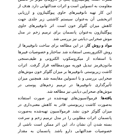
مقاومت به انسولین است و اثرات ضدالتهابی دارد. هدف از
این کار تهیه نانوفیبرهای حاوی پیوگلیتازون و ارزیابی
اثربخشی آن به‌عنوان سیستم کاشتنی زیر جلدی جهت
کاهش میزان گلوکز خون است. اثر نانوفیبرهای حاوی
پیوگلیتازون به‌عنوان پانسمان برای ترمیم زخم در مدل
موش صحرایی دیابتی نیز بررسی شد.
مواد و روش کار
: در این مطالعه برای ساخت نانوفیبرها از
روش الکتروریسی استفاده شد. ساختار و خصوصیات فیبرها
با استفاده از میکروسکوپ الکترونی و طیف‌سنجی
مادون‌قرمز تبدیل فوریه موردمطالعه قرار گرفت. اثرات
کاشت زیرپوستی نانوفیبرها بر میزان گلوکز خون موش‌های
صحرایی بررسی و با انسولین مقایسه شد. همچنین میزان
تأثیرگذاری نانوفیبرها در ترمیم زخم‌های پوستی در
موش‌های صحرایی دیابتی نیز مطالعه شد.
یافته‌ها
: فرمولاسیون‌های تهیه‌شده در صورت استفاده
به‌صورت کاشت زیرپوستی قادر به کاهش معنی‌داری در
میزان گلوکز خون نشد. فرمولاسیون تهیه‌شده به‌صورت
پانسمان اثرات مطلوبی را در مدل ترمیم زخم و سرعت
بسته شدن آن نشان داد. این اثر ممکن است ناشی از
خصوصیات ضدالتهابی دارو باشد. پانسمان به مقدار