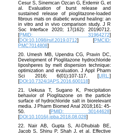
Cesur S, Sinemcan Ozcan G, Erdemir G, et
al. Evaluation of burst release and
sustained release of pioglitazone-loaded
fibrous mats on diabetic wound healing: an
in vitro and in vivo comparison study. J R
Soc Interface 2020; 17(162): 20190712.
[
PMID: 31964272
]
[
DOI:10.1098/rsif.2019.0712
] [
PMCID:
PMC7014808
]
20. Umesh MB, Upendra CG, Pravin DC,
Development of Pioglitazone hydrochloride
liposhperes by melt dispersion technique:
optimization and evaluation. J Appl Pharm
Sci 2016; 6(01):107-117. [
URL:
]
[
DOI:10.7324/JAPS.2016.600118
]
21. Uekusa T, Sugano K, Precipitation
behavior of Pioglitazone on the particle
surface of hydrochloride salt in biorelevant
media. J Pharm Biomed Anal 2018;161: 45-
50. [
PMID: 30144628
]
[
DOI:10.1016/j.jpba.2018.08.028
]
22. Nair AB, Gupta S, Al-Dhubiab BE,
Jacob S, Shinu P, Shah J, et al. Effective