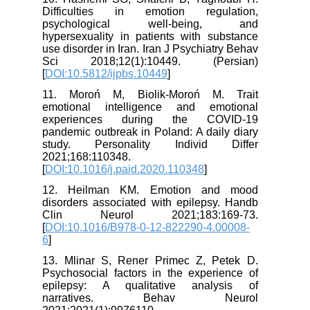
Difficulties in emotion regulation,
psychological well-being, and
hypersexuality in patients with substance
use disorder in Iran. Iran J Psychiatry Behav
Sci 2018;12(1):10449. (Persian)
[
DOI:10.5812/ijpbs.10449
]
11. Moroń M, Biolik-Moroń M. Trait
emotional intelligence and emotional
experiences during the COVID-19
pandemic outbreak in Poland: A daily diary
study. Personality Individ Differ
2021;168:110348.
[
DOI:10.1016/j.paid.2020.110348
]
12. Heilman KM. Emotion and mood
disorders associated with epilepsy. Handb
Clin Neurol 2021;183:169-73.
[
DOI:10.1016/B978-0-12-822290-4.00008-
6
]
13. Mlinar S, Rener Primec Z, Petek D.
Psychosocial factors in the experience of
epilepsy: A qualitative analysis of
narratives. Behav Neurol