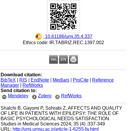
‎ 10.61186/umj.35.4.337
Ethics code: IR.TABRIZ.REC.1397.002
Download citation:
BibTeX
|
RIS
|
EndNote
|
Medlars
|
ProCite
|
Reference
Manager
|
RefWorks
Send citation to:
Mendeley
Zotero
RefWorks
Shalchi B, Gayomi P, Sohrabi Z. AFFECTS AND QUALITY
OF LIFE IN PATIENTS WITH EPILEPSY: THE ROLE OF
BASIC PSYCHOLOGICAL NEEDS SATISFACTION.
Studies in Medical Sciences 2024; 35 (4) :337-349
URL:
http://umj.umsu.ac.ir/article-1-6255-fa.html