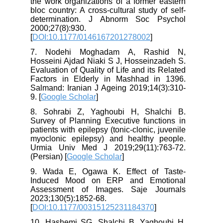
the work organizations of a former eastern
bloc country: A cross-cultural study of self-
determination. J Abnorm Soc Psychol
2000;27(8):930.
[
DOI:10.1177/0146167201278002
]
7. Nodehi Moghadam A, Rashid N,
Hosseini Ajdad Niaki S J, Hosseinzadeh S.
Evaluation of Quality of Life and its Related
Factors in Elderly in Mashhad in 1396.
Salmand: Iranian J Ageing 2019;14(3):310-
9. [
Google Scholar
]
8. Sohrabi Z, Yaghoubi H, Shalchi B.
Survey of Planning Executive functions in
patients with epilepsy (tonic-clonic, juvenile
myoclonic epilepsy) and healthy people.
Urmia Univ Med J 2019;29(11):763-72.
(Persian) [
Google Scholar
]
9. Wada E, Ogawa K. Effect of Taste-
Induced Mood on ERP and Emotional
Assessment of Images. Saje Journals
2023;130(5):1852-68.
[
DOI:10.1177/00315125231184370
]
10. Hashemi SG, Shalchi B, Yaghoubi H.