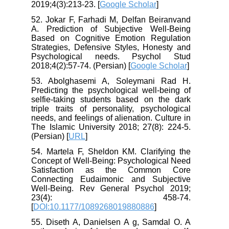
2019;4(3):213-23. [
Google Scholar
]
52. Jokar F, Farhadi M, Delfan Beiranvand
A. Prediction of Subjective Well-Being
Based on Cognitive Emotion Regulation
Strategies, Defensive Styles, Honesty and
Psychological needs. Psychol Stud
2018;4(2):57-74. (Persian) [
Google Scholar
]
53. Abolghasemi A, Soleymani Rad H.
Predicting the psychological well-being of
selfie-taking students based on the dark
triple traits of personality, psychological
needs, and feelings of alienation. Culture in
The Islamic University 2018; 27(8): 224-5.
(Persian) [
URL
]
54. Martela F, Sheldon KM. Clarifying the
Concept of Well-Being: Psychological Need
Satisfaction as the Common Core
Connecting Eudaimonic and Subjective
Well-Being. Rev General Psychol 2019;
23(4): 458-74.
[
DOI:10.1177/1089268019880886
]
55. Diseth A, Danielsen A g, Samdal O. A