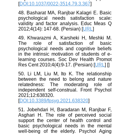
[
DOI:10.1037/0022-3514.79.3.367
]
48. Basharat MA, Ranjbar Kalagri E. Basic
psychological needs satisfaction scale:
validity and factor analysis. Educ Meas Q
2012;4(14): 147-68. (Persian) [
URL
]
49. Khwarazmi A, Karsheki H, Meshki M.
The role of satisfaction of basic
psychological needs and cognitive beliefs
in the intrinsic motivation of students of e-
learning courses. Soc Dev Health Promot
Res Cent 2010;4(4):9-17. (Persian) [
URL
] [
]
50. Li LM, Liu M, Ito K. The relationship
between the need to belong and nature
relatedness: The moderating role of
independent self-construal. Front Psychol
2021;12:638320.
[
DOI:10.3389/fpsyg.2021.638320
]
51. Jobehdari H, Baradaran M, Ranjbar F,
Asghari H. The role of perceived social
support the center of health control and
basic psychological needs in the mental
well-being of the elderly. Psychol Aging