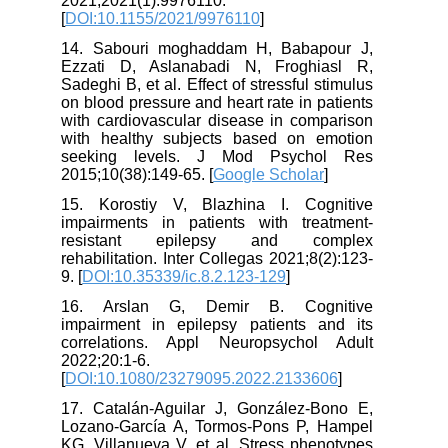
2021;2021(1):9976110.
[
DOI:10.1155/2021/9976110
]
14. Sabouri moghaddam H, Babapour J,
Ezzati D, Aslanabadi N, Froghiasl R,
Sadeghi B, et al. Effect of stressful stimulus
on blood pressure and heart rate in patients
with cardiovascular disease in comparison
with healthy subjects based on emotion
seeking levels. J Mod Psychol Res
2015;10(38):149-65. [
Google Scholar
]
15. Korostiy V, Blazhina I. Cognitive
impairments in patients with treatment-
resistant epilepsy and complex
rehabilitation. Inter Collegas 2021;8(2):123-
9. [
DOI:10.35339/ic.8.2.123-129
]
16. Arslan G, Demir B. Cognitive
impairment in epilepsy patients and its
correlations. Appl Neuropsychol Adult
2022;20:1-6.
[
DOI:10.1080/23279095.2022.2133606
]
17. Catalán-Aguilar J, González-Bono E,
Lozano-García A, Tormos-Pons P, Hampel
KG, Villanueva V, et al. Stress phenotypes