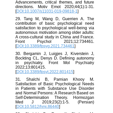
Advancements, critical themes, and future
directions. Motiv Emot 2020;44(1):1-31.
[
DOI:10.1007/s11031-019-09818-1
]
29. Tang M, Wang D, Guerrien A. The
contribution of basic psychological need
satisfaction to psychological well-being via
autonomous motivation among older adults:
A cross-cultural study in China and France.
Front Psychol 2021;12:734461.
[
DOI:10.3389/fpsyg.2021.734461
]
30. Bergamin J, Luigjes J, Kiverstein J,
Bockting CL, Denys D. Defining autonomy
in psychiatry. Front Mol Psychiatry
2022;13:801415.
[
DOI:10.3389/fpsyt.2022.801415
]
31. Shalchi B, Parnian Khooy M.
Satisfaction of Basic Psychological Needs
in Patients with Substance Use Disorder
and Normal Persons: A Research Based on
Self-Determination Theory. Hormozgan
Med J 2019;23(2):1-5. (Persian)
[
DOI:10.5812/hmj.86440
]