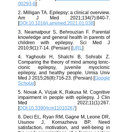
00293-6
]
2. Milligan TA. Epilepsy: a clinical overview.
Am J Med 2021;134(7):840-7.
[
DOI:10.1016/j.amjmed.2021.01.038
]
3. Neamatpour S, Behrouzian F. Parental
knowledge and general health in parents of
children with epilepsy. Sci Med J
2010;9(1):7-14. (Persian) [
URL
]
4. Yaghoubi H, Shalchi B, Sohrabi Z.
Comparing the theory of mind among tonic-
clonic epilepsy, juvenile myoclonic
epilepsy, and healthy people. Urmia Univ
Med J 2015;26(8):716-23. (Persian) [
Google
Scholar
]
5. Novak A, Vizjak K, Rakusa M. Cognitive
impairment in people with epilepsy. J Clin
Med 2022;11(1):267.
[
DOI:10.3390/jcm11010267
]
6. Deci EL, Ryan RM, Gagne M, Leone DR,
Usunov J, Kornazheva BP. Need
satisfaction, motivation, and well-being in