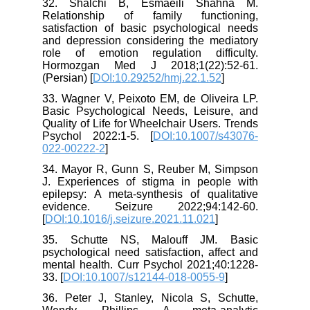
32. Shalchi B, Esmaeili Shahna M.
Relationship of family functioning,
satisfaction of basic psychological needs
and depression considering the mediatory
role of emotion regulation difficulty.
Hormozgan Med J 2018;1(22):52-61.
(Persian) [
DOI:10.29252/hmj.22.1.52
]
33. Wagner V, Peixoto EM, de Oliveira LP.
Basic Psychological Needs, Leisure, and
Quality of Life for Wheelchair Users. Trends
Psychol 2022:1-5. [
DOI:10.1007/s43076-
022-00222-2
]
34. Mayor R, Gunn S, Reuber M, Simpson
J. Experiences of stigma in people with
epilepsy: A meta-synthesis of qualitative
evidence. Seizure 2022;94:142-60.
[
DOI:10.1016/j.seizure.2021.11.021
]
35. Schutte NS, Malouff JM. Basic
psychological need satisfaction, affect and
mental health. Curr Psychol 2021;40:1228-
33. [
DOI:10.1007/s12144-018-0055-9
]
36. Peter J, Stanley, Nicola S, Schutte,