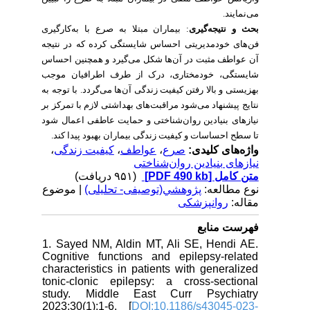
می‌نمایند.
بیماران مبتلا به صرع با به‌کارگیری
:
بحث و نتیجه‌گیری
فن‌های خودمدیریتی احساس شایستگی کرده که در نتیجه
آن عواطف مثبت در آن‌ها شکل می‌گیرد و همچنین احساس
شایستگی، خودمختاری، درک از طرف اطرافیان موجب
بهزیستی و بالا رفتن کیفیت زندگی آن‌ها می‌گردد.
با توجه به
نتایج پیشنهاد می‌شود مراقبت‌های بهداشتی لازم با تمرکز بر
نیازهای بنیادین روان‌شناختی و حمایت عاطفی اعمال شود
تا سطح احساسات و کیفیت زندگی بیماران بهبود پیدا کند.
،
کیفیت زندگی
،
عواطف
،
صرع
واژه‌های کلیدی:
نیازهای بنیادین روان‌شناختی
(۹۵۱ دریافت)
[PDF 490 kb]
متن کامل
نوع مطالعه:
پژوهشي(توصیفی- تحلیلی)
| موضوع
مقاله:
روانپزشکی
فهرست منابع
1. Sayed NM, Aldin MT, Ali SE, Hendi AE.
Cognitive functions and epilepsy-related
characteristics in patients with generalized
tonic-clonic epilepsy: a cross-sectional
study. Middle East Curr Psychiatry
2023;30(1):1-6. [
DOI:10.1186/s43045-023-