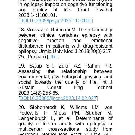
in epilepsy: impact on cognitive functioning
and quality of life. Front Psychol
2023;14:1100101.
[
DOI:10.3389/fpsyg.2023.1100101
]
18. Moazaz R, Narimani M. The relationship
between clinical variables epilepsy with
cognitive function and emotional
disturbance in patients with drug-resistant
epilepsy. Urmia Univ Med J 2018;29(3):217-
25. (Persian) [
URL
]
19. Sakip SR, Zukri AZ, Rahim PR.
Assessing the relationship between
environmental, psychological, physical and
social towards the quality of life. Int J
Sustain Constr Eng Technol
2023;14(2):256-65.
[
DOI:10.30880/ijscet.2023.14.02.027
]
20. Siebenbrodt K, Willems LM, von
Podewils F, Mross PM, Strüber M,
Langenbruch L, et al. Determinants of
quality of life in adults with epilepsy: a
multicenter, cross-sectional study from
Germany. Neurol Res Pract 2023;5(1):41.