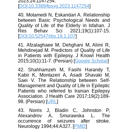
2023;14:1147254.
[
DOI:10.3389/fpsyg.2023.1147254
]
40. Motamedi N, Eskandari A. Relationship
between Basic Psychological Needs and
Quality of Life of the Elderly in Isfahan. J
Res Behav Sci 2021;19(1):107-15.
[
DOI:10.52547/rbs.19.1.107
]
41. Afzalaghaee M, Dehghani M, Alimi R,
Mehdinejad M. Predictors of Quality of Life
in Patients with Epilepsy. J Knowl Health
2015;10(1):11-7. (Persian) [
Google Scholar
]
42. Shahhamzeh M, Fasihi Harandy T,
Kabir K, Montazeri A, Asadi Shavaki M,
Saei V. The Relationship between Self-
Management and Quality of Life in Epileptic
Patients who referred to Iranian Epilepsy
Association. J Health Care 2017;19(2):189-
98. (Persian) [
URL
]
43. Norris J, Bladin C, Johnston P,
Alexandrov A, Smurawska L. The
occurrence of seizures after stroke.
Neurology 1994;44:A327. [
PMID
]