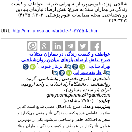
شالچی بهزاد، قیومی پریناز، سهرابی ظریفه. عواطف و کیفیت
زندگی در بیماران مبتلا به صرع: نقش ارضاء نیازهای بنیادین
روان‌شناختی. مجله مطالعات علوم پزشکی. ۱۴۰۳; ۳۵ (۴)
:۳۳۷-۳۴۹
URL:
http://umj.umsu.ac.ir/article-۱-۶۲۵۵-fa.html
عواطف و کیفیت زندگی در بیماران مبتلا به
صرع: نقش ارضاء نیازهای بنیادین روان‌شناختی
*
پریناز قیومی
،
بهزاد شالچی
ظریفه سهرابی
،
دانشجوی دکتری تخصصی روانشناسی، گروه
روانشانسی، دانشگاه آزاد اسلامی، واحد ارومیه،
ایران (نویسنده مسئول) ،
ghayuomi.parinaz@gamil.com
چکیده:
(۲۷۵۰ مشاهده)
پیش‌زمینه و هدف:
صرع یک اختلال عصبی شایع است که بر
سلامت عاطفی فرد و
کیفیت زندگی
تأثیر منفی می‌گذارد
و
منجر به اختلالات خلقی و شناختی می‌شود. یکی از مهم‌ترین
عوامل تأثیرگذار بر عواطف و کیفیت زندگی بیماران مبتلا