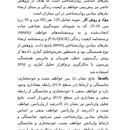
نیازهای اساسی روان‌شناختی است که هدف از پژوهش
حا
ضر نیز پیش‌بینی عواطف و کیفیت زندگی بر مبنای ارضاء
نیازهای بنیادین روان‌شناختی در این بیماران
است.
مرد و 60 زن)
نمونه شامل 120 نفر (60
:
مواد و روش‌ کار
سن 18-35، که به شیوه‌ای نمونه‌گیری تصادفی ساده
،
انتخاب‌شده و به پرسشنامه‌های عواطف (
(PANAS
و پرسشنامه ارضاء
-QOLIE)
پرسشنامه کیفیت زندگی (P-
31
پاسخ دادند. پژوهش از
)
نیازهای بنیادین روان‌شناختی (
BPNS
نوع همبستگی بود و به‌منظور تجزیه‌وتحلیل آماری داده‌ها از
روش
رگرسیون خطی هم‌زمان
و ماتریس همبستگی
پیرسون با به‌کارگیری نرم‌افزار تحلیل آماری
SPSS
21
استفاده شد.
،
بین عواطف مثبت و خودمختاری
نتایج نشان داد
:
یافته‌ها
شایستگی و ارتباط (در سطح 01/0) رابطه معناداری وجود
دارد و
عواطف منفی با خودمختاری
و شایستگی از رابطه
منفی و معناداری (در سطح 01/0) برخوردار است. نتایج
تحلیل واریانس نیز نشان داد
28درصد
از واریانس عواطف
مثبت و
23درصد
از واریانس عواطف منفی بر اساس
نیازهای بنیادین روان‌شناختی تبیین می‌شود. شایستگی
و
ارتباط
واریانس عواطف مثبت، خودمختاری و شایستگی
واریانس عواطف منفی در بیماران مبتلا به صرع را تبیین