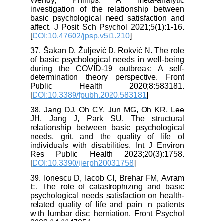
Wendy, Phillips. A meta-analytic
investigation of the relationship between
basic psychological need satisfaction and
affect. J Posit Sch Psychol 2021;5(1):1-16.
[
DOI:10.47602/jpsp.v5i1.210
]
37. Šakan D, Žuljević D, Rokvić N. The role
of basic psychological needs in well-being
during the COVID-19 outbreak: A self-
determination theory perspective. Front
Public Health 2020;8:583181.
[
DOI:10.3389/fpubh.2020.583181
]
38. Jang DJ, Oh CY, Jun MG, Oh KR, Lee
JH, Jang J, Park SU. The structural
relationship between basic psychological
needs, grit, and the quality of life of
individuals with disabilities. Int J Environ
Res Public Health 2023;20(3):1758.
[
DOI:10.3390/ijerph20031758
]
39. Ionescu D, Iacob CI, Brehar FM, Avram
E. The role of catastrophizing and basic
psychological needs satisfaction on health-
related quality of life and pain in patients
with lumbar disc herniation. Front Psychol