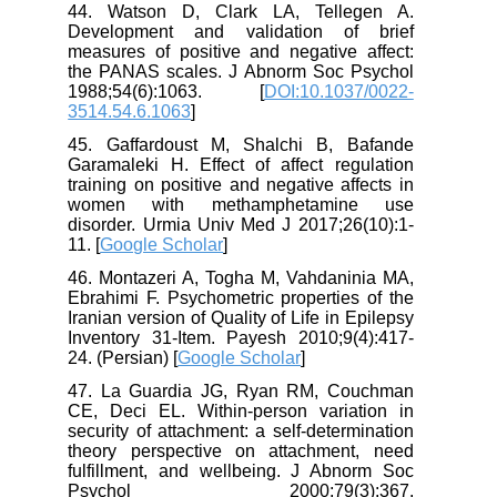
44. Watson D, Clark LA, Tellegen A.
Development and validation of brief
measures of positive and negative affect:
the PANAS scales. J Abnorm Soc Psychol
1988;54(6):1063. [
DOI:10.1037/0022-
3514.54.6.1063
]
45. Gaffardoust M, Shalchi B, Bafande
Garamaleki H. Effect of affect regulation
training on positive and negative affects in
women with methamphetamine use
disorder. Urmia Univ Med J 2017;26(10):1-
11. [
Google Scholar
]
46. Montazeri A, Togha M, Vahdaninia MA,
Ebrahimi F. Psychometric properties of the
Iranian version of Quality of Life in Epilepsy
Inventory 31-Item. Payesh 2010;9(4):417-
24. (Persian) [
Google Scholar
]
47. La Guardia JG, Ryan RM, Couchman
CE, Deci EL. Within-person variation in
security of attachment: a self-determination
theory perspective on attachment, need
fulfillment, and wellbeing. J Abnorm Soc
Psychol 2000;79(3):367.