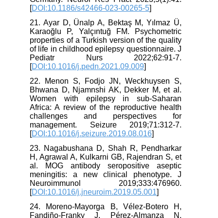
[
DOI:10.1186/s42466-023-00265-5
]
21. Ayar D, Ünalp A, Bektaş M, Yılmaz Ü,
Karaoğlu P, Yalçıntuğ FM. Psychometric
properties of a Turkish version of the quality
of life in childhood epilepsy questionnaire. J
Pediatr Nurs 2022;62:91-7.
[
DOI:10.1016/j.pedn.2021.09.009
]
22. Menon S, Fodjo JN, Weckhuysen S,
Bhwana D, Njamnshi AK, Dekker M, et al.
Women with epilepsy in sub-Saharan
Africa: A review of the reproductive health
challenges and perspectives for
management. Seizure 2019;71:312-7.
[
DOI:10.1016/j.seizure.2019.08.016
]
23. Nagabushana D, Shah R, Pendharkar
H, Agrawal A, Kulkarni GB, Rajendran S, et
al. MOG antibody seropositive aseptic
meningitis: a new clinical phenotype. J
Neuroimmunol 2019;333:476960.
[
DOI:10.1016/j.jneuroim.2019.05.001
]
24. Moreno-Mayorga B, Vélez-Botero H,
Fandiño-Franky J, Pérez-Almanza N,