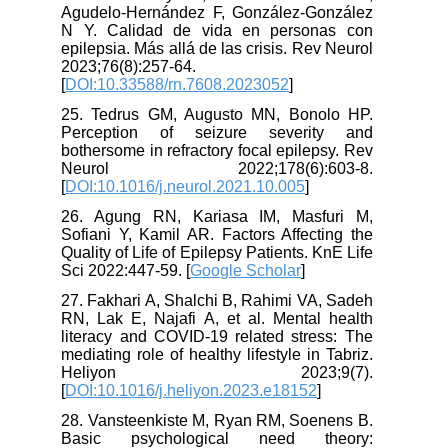
Agudelo-Hernández F, González-González
N Y. Calidad de vida en personas con
epilepsia. Más allá de las crisis. Rev Neurol
2023;76(8):257-64.
[
DOI:10.33588/rn.7608.2023052
]
25. Tedrus GM, Augusto MN, Bonolo HP.
Perception of seizure severity and
bothersome in refractory focal epilepsy. Rev
Neurol 2022;178(6):603-8.
[
DOI:10.1016/j.neurol.2021.10.005
]
26. Agung RN, Kariasa IM, Masfuri M,
Sofiani Y, Kamil AR. Factors Affecting the
Quality of Life of Epilepsy Patients. KnE Life
Sci 2022:447-59. [
Google Scholar
]
27. Fakhari A, Shalchi B, Rahimi VA, Sadeh
RN, Lak E, Najafi A, et al. Mental health
literacy and COVID-19 related stress: The
mediating role of healthy lifestyle in Tabriz.
Heliyon 2023;9(7).
[
DOI:10.1016/j.heliyon.2023.e18152
]
28. Vansteenkiste M, Ryan RM, Soenens B.
Basic psychological need theory: