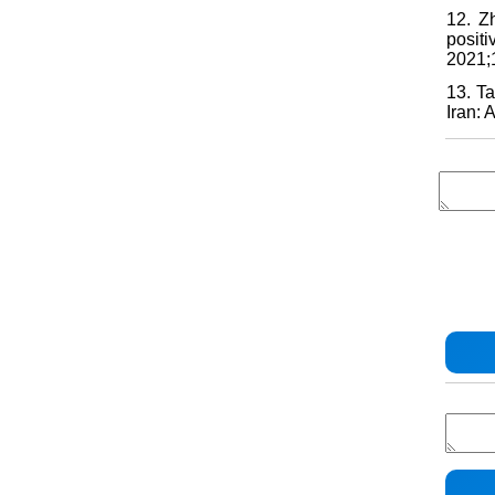
12. Z
posit
2021;1
13. Ta
Iran: 