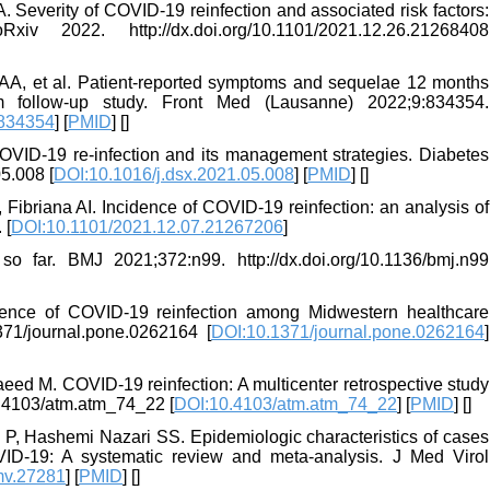
 Severity of COVID-19 reinfection and associated risk factors:
 2022. http://dx.doi.org/10.1101/2021.12.26.21268408
a AA, et al. Patient-reported symptoms and sequelae 12 months
rm follow-up study. Front Med (Lausanne) 2022;9:834354.
.834354
] [
PMID
] [
]
OVID-19 re-infection and its management strategies. Diabetes
5.008 [
DOI:10.1016/j.dsx.2021.05.008
] [
PMID
] [
]
briana AI. Incidence of COVID-19 reinfection: an analysis of
 [
DOI:10.1101/2021.12.07.21267206
]
 far. BMJ 2021;372:n99. http://dx.doi.org/10.1136/bmj.n99
cidence of COVID-19 reinfection among Midwestern healthcare
371/journal.pone.0262164 [
DOI:10.1371/journal.pone.0262164
]
ed M. COVID-19 reinfection: A multicenter retrospective study
10.4103/atm.atm_74_22 [
DOI:10.4103/atm.atm_74_22
] [
PMID
] [
]
P, Hashemi Nazari SS. Epidemiologic characteristics of cases
OVID-19: A systematic review and meta-analysis. J Med Virol
mv.27281
] [
PMID
] [
]