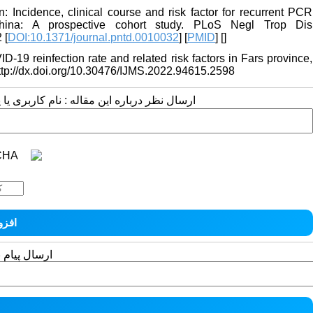
 Incidence, clinical course and risk factor for recurrent PCR
China: A prospective cohort study. PLoS Negl Trop Dis
 [
DOI:10.1371/journal.pntd.0010032
] [
PMID
] [
]
VID-19 reinfection rate and related risk factors in Fars province,
 http://dx.doi.org/10.30476/IJMS.2022.94615.2598
ارسال نظر درباره این مقاله : نام کاربری :
ارسال پیام 