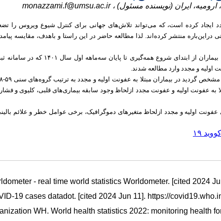
monazzami.f@umsu.ac.ir
ه، ارومیه، ایران (نویسنده مسئول
دد ایجاد کرده است، که می‌تواند تلاش‌های جهانی برای کنترل شیوع ویروس را تض
 مؤثر بوده و مطالعات نتایج متفاوتی دراین‌باره منتشر کرده‌اند. لذا مطالعه حاضر در این راستا و باهدف، مقایسه پیا
مطالعه حاضر به‌صورت کهورت گذشته‌نگر انجام گرفته است. تمامی بیماران از ابتدای شروع همه‌گیری تا پا
 به عفونت اولیه و عفونت مجدد ازلحاظ وجود سابقه بیماری‌های قلبی، کلیوی و فشارخون 
ای عفونت اولیه و مجدد ازلحاظ متغیرهای دموگرافیک، برخی عوامل خطر و علائم بالین
ید ۱۹
ldometer - real time world statistics Worldometer. [cited 2024 Ju
ID-19 cases datadot. [cited 2024 Jun 11]. https://covid19.who.in
anization WH. World health statistics 2022: monitoring health 