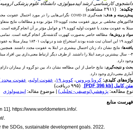
دانشجوی کارشناسی ارشد اپیدمیولوژی، دانشگاه علوم پزشکی ارومی) ،
چکیده:
(۲۹۱۱ مشاهده)
پیش‌زمینه و هدف
همه‌گیری
نگرانی‌هایی را در مورد احتمال عفونت مج.
COVID-19
فاکتورهای مختلفی بر بروز عفونت مجدد کووید-19
مبتلا به عفونت مجدد با عفونت اولیه کووید ۱۹ و عوامل مؤثر بر آن انجام گرفته است.
واد و روش‌ها
:
کووید ۱۹ این استان ثبت شده بودند استخراج شد و درنهایت ۱۸۴۰۱ بیمار مبتلا به عفونت اولیه و مجدد وارد مطالعه شدند.
یافته‌ها
سال بیشترین درصد ابتلا را داشتند. از طرف دیگر ارتباط معنی‌داری بین افراد مبتلا
وجود دارد.
حث و نتیجه‌گیری
نتایج حاصل از این مطالعه نشان داد بین دو گروه از بیماران دار
:
آماری معنی‌داری وجود دارد.
عفونت مجدد کوو
،
عفونت اولیه
،
کووید ۱۹
،
کرونا ویروس
واژه‌های کلیدی:
(۹۹۵ دریافت)
[PDF 396 kb]
متن کامل
نوع مطالعه:
پژوهشي(توصیفی- تحلیلی)
| موضوع مقاله:
اپیدمیولوژی
فهرست منابع
n 11]. https://www.worldometers.info/.
t/.
for the SDGs, sustainable development goals. 2022.