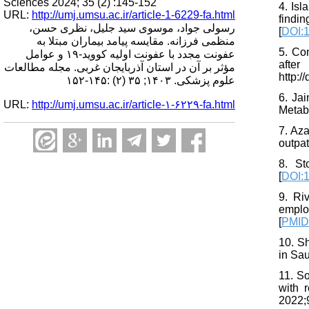
Sciences 2024; 35 (2) :145-152
4. Isl
URL:
http://umj.umsu.ac.ir/article-1-6229-fa.html
findi
رسولی جواد، موسوی سید جلیل، نظری حسن،
[
DOI:
منظمی فرزانه. مقایسه پیامد بیماران مبتلا به
5. Co
عفونت مجدد با عفونت اولیه کووید-۱۹ و عوامل
after
مؤثر بر آن در استان آذربایجان غربی. مجله مطالعات
http:/
علوم پزشکی. ۱۴۰۳; ۳۵ (۲) :۱۴۵-۱۵۲
6. Ja
URL:
http://umj.umsu.ac.ir/article-۱-۶۲۲۹-fa.html
Metab 
7. Az
outpat
8. St
[
DOI:1
9. Ri
emplo
[
PMI
10. S
in Sau
11. S
with 
2022;9