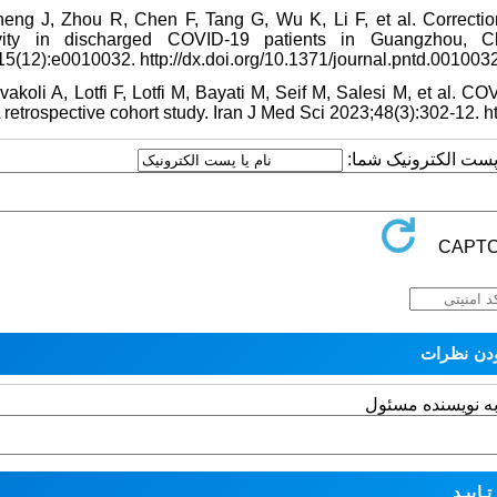
heng J, Zhou R, Chen F, Tang G, Wu K, Li F, et al. Correction:
ivity in discharged COVID-19 patients in Guangzhou, 
5(12):e0010032. http://dx.doi.org/10.1371/journal.pntd.0010032
vakoli A, Lotfi F, Lotfi M, Bayati M, Seif M, Salesi M, et al. CO
A retrospective cohort study. Iran J Med Sci 2023;48(3):302-12.
یا پست الکترونیک شما
به نویسنده مسئول