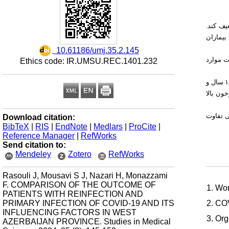
عیف کند
مد بیماران
‎ 10.61186/umj.35.2.145
یان سه‌ماهه اول سال ۱۴۰۱ که در سامانه ثبت موارد
Ethics code: IR.UMSU.REC.1401.232
نتایج نشان داد زنان احتمال بیشتری در ابتلا به عفونت مجدد داشتند. همچنین مشخص گردید در بیماران مبتلا به عفونت اولیه و مجدد به ترتیب گروه‌های سنی ۵۹-۱۸ سال و
۴-۰ بالا
ی تفاوت
Download citation:
BibTeX
|
RIS
|
EndNote
|
Medlars
|
ProCite
|
Reference Manager
|
RefWorks
Send citation to:
Mendeley
Zotero
RefWorks
Rasouli J, Mousavi S J, Nazari H, Monazzami
F. COMPARISON OF THE OUTCOME OF
1. Wor
PATIENTS WITH REINFECTION AND
PRIMARY INFECTION OF COVID-19 AND ITS
2. COV
INFLUENCING FACTORS IN WEST
3. Org
AZERBAIJAN PROVINCE. Studies in Medical