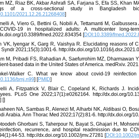
am MZ, Riaz BK, Akbar Ashrafi SA, Farjana S, Efa SS, Khan MA.
ngs of a cross-sectional study in Bangladesh bioRxiv
10.1101/2021.12.26.21268408
]
melli A, Viero G, Bettini G, Nobili A, Tettamanti M, Galbusser
 COVID-19 in hospitalized adults: A multicenter long-te
/dx.doi.org/10.3389/fmed.2022.834354 [
DOI:10.3389/fmed.2022
in VK, Iyengar K, Garg R, Vaishya R. Elucidating reasons of C
Syndr 2021;15(3):1001-6. http://dx.doi.org/10.1016/j.dsx.2021.0
am M, Pribadi FS, Rahadian A, Saefurrohim MZ, Dharmawan Y, Fi
ient-based data in the United States of America. medRxiv. 2021.
okel-Walker C. What we know about covid-19 reinfection so
0.1136/bmj.n99
] [
PMID
]
velli A, Fitzpatrick V, Blair C, Copeland K, Richards J. In
yees. PLoS One 2022;17(1):e0262164. http://dx.doi.org/10.1
D
] [
]
haheen NA, Sambas R, Alenezi M, Alharbi NK, Aldibasi O, Bosae
di Arabia. Ann Thorac Med 2022;17(2):81-6. http://dx.doi.org/
otoodeh Ghorbani S, Taherpour N, Bayat S, Ghajari H, Mohseni 
reinfection, recurrence, and hospital readmission due to C
4(1):44-53. http://dx.doi.org/10.1002/jmv.27281 [
DOI:10.1002/j