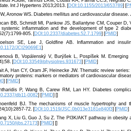
theus ASdM, Tannus LRM, Cobas RA, Palma CCS, Negrato CA,
ate. Int J Hypertens 2013;2013. [
DOI:10.1155/2013/653789
] [
P
YW, Aronow WS. Diabetes mellitus and cardiovascular disease. J
ncan BB, Schmidt MI, Pankow JS, Ballantyne CM, Couper D, Vi
 systemic inflammation and the development of type 2 diabet
52(7):1799-805. [
DOI:10.2337/diabetes.52.7.1799
] [
PMID
]
oelson SE, Lee J, Goldfine AB. Inflammation and insulin
10.1172/JCI29069E1
]
cenová B, Vopálenský V, Burýšek L, Pospíšek M. Emerging ro
);58. [
DOI:10.33549/physiolres.931673
] [
PMID
]
ait A, Han CY, Oram JF, Heinecke JW. Thematic review series:
matory proteins: markers or mediators of cardiovascular disea
00
] [
PMID
]
ntharidis P, Wang B, Carew RM, Lan HY. Diabetes complicat
10.2337/db11-0082
] [
PMID
] [
]
hoenfeld BJ. The mechanisms of muscle hypertrophy and the
24(10):2857-72. [
DOI:10.1519/JSC.0b013e3181e840f3
] [
PMID
]
ang X, Liu G, Guo J, Su Z. The PI3K/AKT pathway in obesity an
0.7150/ijbs.27173
] [
PMID
] [
]