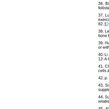
36. B
follis
37. L
exerc
82. [
D
38. L
bone b
39. H
or wit
40. Li
12: A 
41. C
cells 
42. p.
43. S
supple
44. Su
relati
45. K