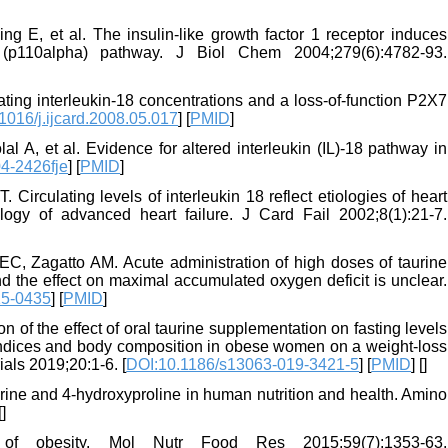
 E, et al. The insulin-like growth factor 1 receptor induces
e (p110alpha) pathway. J Biol Chem 2004;279(6):4782-93.
ing interleukin-18 concentrations and a loss-of-function P2X7
1016/j.ijcard.2008.05.017
] [
PMID
]
 A, et al. Evidence for altered interleukin (IL)-18 pathway in
04-2426fje
] [
PMID
]
irculating levels of interleukin 18 reflect etiologies of heart
logy of advanced heart failure. J Card Fail 2002;8(1):21-7.
C, Zagatto AM. Acute administration of high doses of taurine
d the effect on maximal accumulated oxygen deficit is unclear.
15-0435
] [
PMID
]
of the effect of oral taurine supplementation on fasting levels
l indices and body composition in obese women on a weight-loss
ials 2019;20:1-6. [
DOI:10.1186/s13063-019-3421-5
] [
PMID
] [
]
serine and 4-hydroxyproline in human nutrition and health. Amino
[
]
of obesity. Mol Nutr Food Res 2015;59(7):1353-63.