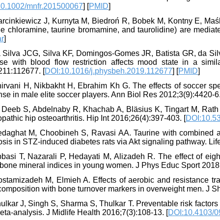
10.1002/mnfr.201500067
] [
PMID
]
rcinkiewicz J, Kurnyta M, Biedroń R, Bobek M, Kontny E, Maślińs
ne chloramine, taurine bromamine, and taurolidine) are mediat
ar
]
a Silva JCG, Silva KF, Domingos-Gomes JR, Batista GR, da Silv
ise with blood flow restriction affects mood state in a simil
211:112677. [
DOI:10.1016/j.physbeh.2019.112677
] [
PMID
]
hirvani H, Nikbakht H, Ebrahim Kh G. The effects of soccer sp
se in male elite soccer players. Ann Biol Res 2012;3(9):4420-6.
l Deeb S, Abdelnaby R, Khachab A, Bläsius K, Tingart M, Rath 
iopathic hip osteoarthritis. Hip Int 2016;26(4):397-403. [
DOI:10.53
edaghat M, Choobineh S, Ravasi AA. Taurine with combined ae
sis in STZ-induced diabetes rats via Akt signaling pathway. Lif
basi T, Nazarali P, Hedayati M, Alizadeh R. The effect of eigh
bone mineral indices in young women. J Phys Educ Sport 2018;
ostamizadeh M, Elmieh A. Effects of aerobic and resistance tr
composition with bone turnover markers in overweight men. J S
ulkar J, Singh S, Sharma S, Thulkar T. Preventable risk facto
ta-analysis. J Midlife Health 2016;7(3):108-13. [
DOI:10.4103/