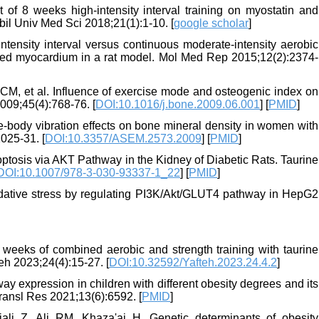
 of 8 weeks high-intensity interval training on myostatin and
abil Univ Med Sci 2018;21(1):1-10. [
google scholar
]
tensity interval versus continuous moderate-intensity aerobic
rcted myocardium in a rat model. Mol Med Rep 2015;12(2):2374-
M, et al. Influence of exercise mode and osteogenic index on
009;45(4):768-76. [
DOI:10.1016/j.bone.2009.06.001
] [
PMID
]
body vibration effects on bone mineral density in women with
025-31. [
DOI:10.3357/ASEM.2573.2009
] [
PMID
]
ptosis via AKT Pathway in the Kidney of Diabetic Rats. Taurine
DOI:10.1007/978-3-030-93337-1_22
] [
PMID
]
idative stress by regulating PI3K/Akt/GLUT4 pathway in HepG2
weeks of combined aerobic and strength training with taurine
eh 2023;24(4):15-27. [
DOI:10.32592/Yafteh.2023.24.4.2
]
y expression in children with different obesity degrees and its
Transl Res 2021;13(6):6592. [
PMID
]
li Z, Ali RM, Khaza'ai H. Genetic determinants of obesity