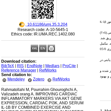
تور
IL-1β
‎ 10.61186/umj.35.3.204
Research code: A-10-5645-1
)
T+S
Ethics code: IR.UMA.REC.1402.080
) (10 تزریق شد
ه مدت هشت هفته و 5 بار در هفته انجام شد. مکمل
دوراهه و تعقیبی توکی استفاده شد. سطح معناداری 05/0
ابتی در
Download citation:
BibTeX
|
RIS
|
EndNote
|
Medlars
|
ProCite
|
Reference Manager
|
RefWorks
ز شده و
Send citation to:
و بهبود
Mendeley
Zotero
RefWorks
Rahmatollahi M, Pourrahim Ghouroghchi A,
Valizadeh orang A. IMPROVING CARDIAC
INFLAMMATORY MARKERS VIA AKT GENE
EXPRESSION, CARDIAC PI3K, AND SERUM
IL-1Β BY COMBINED EXERCISE AND