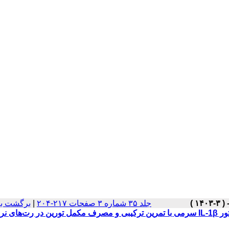
برگشت به
|
جلد ۳۵ شماره ۳ صفحات ۲۱۷-۲۰۴
بهبود مارکرهای التهاب قلبی به‌واسطه بیان ژن Akt، PI3K قلبی و فاکتور IL-1β سرمی با تمرین ترکیبی و مصرف مکمل تورین در رت‌های نر