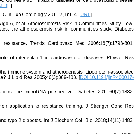
 Gomes MdB. Impact of diabetes on cardiovascular disease:
MID
] [
]
 Clin Exp Cardiolog y 2011;2(1):114. [
URL
]
go A, et al. Atherosclerosis Risk in Communities Study. Low-
es: the atherosclerosis risk in communities study. Diabetes
 resistance. Trends Cardiovasc Med 2006;16(7):1793-801.
le of interleukin-1 in cardiovascular diseases. Physiol Res
 the immune system and atherogenesis. Lipoprotein-associated
se? J Lipid Res 2005;46(3):389-403. [
DOI:10.1194/jlr.R400017-
ions: the microRNA perspective. Diabetes 2011;60(7):1832.
ir application to resistance training. J Strength Cond Res
d type 2 diabetes. Int J Biochem Cell Biol 2018;14(11):1483.