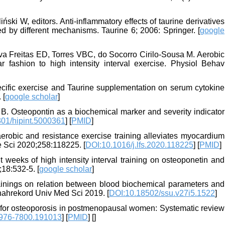
ki W, editors. Anti-inflammatory effects of taurine derivatives
ed by different mechanisms. Taurine 6; 2006: Springer. [
google
a Freitas ED, Torres VBC, do Socorro Cirilo-Sousa M. Aerobic
ar fashion to high intensity interval exercise. Physiol Behav
ecific exercise and Taurine supplementation on serum cytokine
 [
google scholar
]
B. Osteopontin as a biochemical marker and severity indicator
01/hipint.5000361
] [
PMID
]
robic and resistance exercise training alleviates myocardium
e Sci 2020;258:118225. [
DOI:10.1016/j.lfs.2020.118225
] [
PMID
]
t weeks of high intensity interval training on osteoponetin and
18:532-5. [
google scholar
]
ainings on relation between blood biochemical parameters and
hahrekord Univ Med Sci 2019. [
DOI:10.18502/ssu.v27i5.1522
]
rs for osteoporosis in postmenopausal women: Systematic review
0976-7800.191013
] [
PMID
] [
]