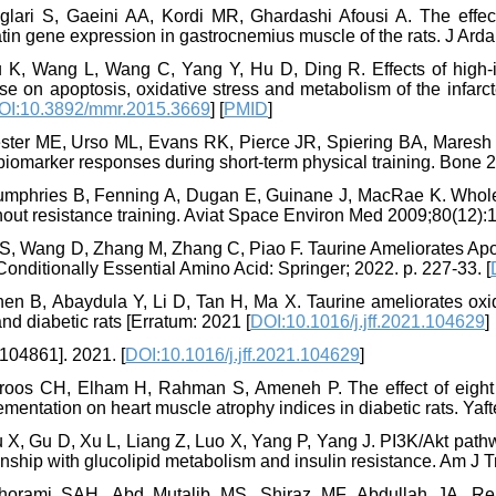
iglari S, Gaeini AA, Kordi MR, Ghardashi Afousi A. The effect
tatin gene expression in gastrocnemius muscle of the rats. J Ard
u K, Wang L, Wang C, Yang Y, Hu D, Ding R. Effects of high-in
ise on apoptosis, oxidative stress and metabolism of the infa
OI:10.3892/mmr.2015.3669
] [
PMID
]
ester ME, Urso ML, Evans RK, Pierce JR, Spiering BA, Maresh C
iomarker responses during short-term physical training. Bone 2
umphries B, Fenning A, Dugan E, Guinane J, MacRae K. Whole-
hout resistance training. Aviat Space Environ Med 2009;80(12):1
 S, Wang D, Zhang M, Zhang C, Piao F. Taurine Ameliorates Apo
Conditionally Essential Amino Acid: Springer; 2022. p. 227-33. [
hen B, Abaydula Y, Li D, Tan H, Ma X. Taurine ameliorates ox
and diabetic rats [Erratum: 2021 [
DOI:10.1016/j.jff.2021.104629
]
 104861]. 2021. [
DOI:10.1016/j.jff.2021.104629
]
iroos CH, Elham H, Rahman S, Ameneh P. The effect of eight 
mentation on heart muscle atrophy indices in diabetic rats. Yaft
 X, Gu D, Xu L, Liang Z, Luo X, Yang P, Yang J. PI3K/Akt pathwa
onship with glucolipid metabolism and insulin resistance. Am J 
horami SAH, Abd Mutalib MS, Shiraz MF, Abdullah JA, Reja