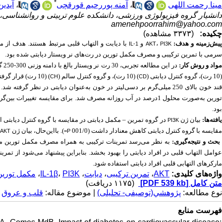
*
آیدین
،
آمنه پوررحیم قورقچی
،
مینا رحمت اللهی
دانشیار گروه فیزیولوژی ورزشی، دانشکده علوم تربیتی و روانشناسی) ،
amenehpoorrahim@yahoo.com
چکیده:
(۳۳۷۳ مشاهده)
با دیابت و التهاب قلبی مرتبط هستند. هدف از 
و
،
پیش‌زمینه و هدف
IL-1
PI3K
AKT
سرمی با تمرین ترکیبی و مصرف مکمل تورین در رت‌های نر ویستار دیابتی شده بود.
مواد و روش کار
در این مطالعه تجربی، 30 رت نر ویستار بالغ با دامنه وزنی 300-250 گرم و سن متوسط 6 هفته، به‌صورت تصادفی در 3 گروه شامل: گروه تمرین-مکمل دیابتی (
(10 رت)، گروه کنترل دیابتی 
) (10 رت)، و گروه کنترل سالم (
CH
CD
تورین به‌صورت محلول 1درصد در آب روزانه مصرف شد. برای مقایسه تغییرات بین‌گروهی و درون‌گروهی متغیرها
بود.
یافته‌ها
بیان ژن
در گروه تمرین – مکمل دیابتی در مقایسه با گروه کنترل دیابتی افزا
PI3K
مقایسه با گروه کنترل دیابتی کاهش معنادار داشت (001/0
). بااین‌حال، بیان ژن
AKT
P=
بحث و نتیجه‌گیری
به نظر می‌رسد تمرینات ترکیبی به همراه مصرف مکمل تورین م
عوامل التهاب قلبی در افراد دیابتی را بهبود بخشد. بنابراین پیشنهاد می‌شود از ت
مارکرهای التهابی قلبی افراد دیابتی استفاده شود.
مکمل تورین
،
IL-1β
،
PI3K
،
دیابت
،
تمرین ترکیبی
،
AKT
واژه‌های کلیدی:
(۱۱۷۵ دریافت)
[PDF 539 kb]
متن کامل
نوع مطالعه:
پژوهشي(توصیفی- تحلیلی)
| موضوع مقاله:
قلب و عروق
فهرست منابع