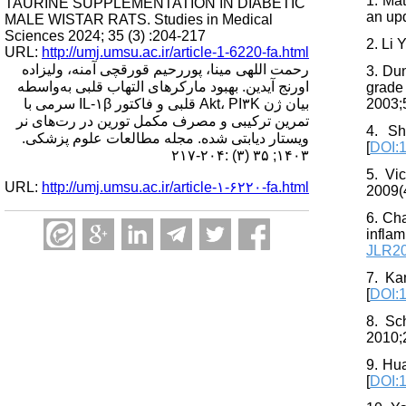
1. Ma
TAURINE SUPPLEMENTATION IN DIABETIC
an upd
MALE WISTAR RATS. Studies in Medical
Sciences 2024; 35 (3) :204-217
2. Li 
URL:
http://umj.umsu.ac.ir/article-1-6220-fa.html
رحمت اللهی مینا، پوررحیم قورقچی آمنه، ولیزاده
3. Du
اورنج آیدین. بهبود مارکرهای التهاب قلبی به‌واسطه
grade
بیان ژن Akt، PI۳K قلبی و فاکتور IL-۱β سرمی با
2003;
تمرین ترکیبی و مصرف مکمل تورین در رت‌های نر
4. Sh
ویستار دیابتی شده. مجله مطالعات علوم پزشکی.
[
DOI:
۱۴۰۳; ۳۵ (۳) :۲۰۴-۲۱۷
5. Vi
URL:
http://umj.umsu.ac.ir/article-۱-۶۲۲۰-fa.html
2009(4
6. Ch
inflam
JLR2
7. Ka
[
DOI:
8. Sc
2010;
9. Hu
[
DOI:1