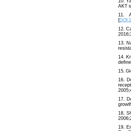
10. Y
AKT si
11. A
[
DOI:1
12. C
2016;3
13. N
resist
14. K
define
15. Gi
16. D
recep
2005;
17. D
growth
18. S
2006;
19. E