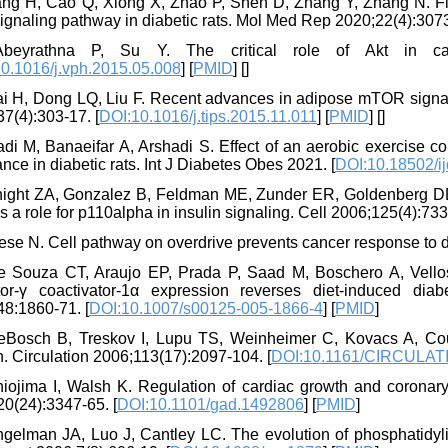
ang H, Cao Q, Xiong X, Zhao P, Shen D, Zhang Y, Zhang N. Flu
gnaling pathway in diabetic rats. Mol Med Rep 2020;22(4):3073
beyrathna P, Su Y. The critical role of Akt in card
0.1016/j.vph.2015.05.008
] [
PMID
] [
]
ai H, Dong LQ, Liu F. Recent advances in adipose mTOR signali
7(4):303-17. [
DOI:10.1016/j.tips.2015.11.011
] [
PMID
] [
]
adi M, Banaeifar A, Arshadi S. Effect of an aerobic exercise 
ance in diabetic rats. Int J Diabetes Obes 2021. [
DOI:10.18502/i
night ZA, Gonzalez B, Feldman ME, Zunder ER, Goldenberg DD, 
s a role for p110alpha in insulin signaling. Cell 2006;125(4):733
ese N. Cell pathway on overdrive prevents cancer response to di
e Souza CT, Araujo EP, Prada P, Saad M, Boschero A, Velloso L
tor-γ coactivator-1α expression reverses diet-induced dia
48:1860-71. [
DOI:10.1007/s00125-005-1866-4
] [
PMID
]
eBosch B, Treskov I, Lupu TS, Weinheimer C, Kovacs A, Court
. Circulation 2006;113(17):2097-104. [
DOI:10.1161/CIRCULAT
hiojima I, Walsh K. Regulation of cardiac growth and corona
20(24):3347-65. [
DOI:10.1101/gad.1492806
] [
PMID
]
ngelman JA, Luo J, Cantley LC. The evolution of phosphatidyli