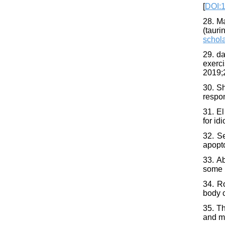
[
DOI:
28. Ma
(tauri
schol
29. d
exerc
2019;
30. S
respon
31. E
for id
32. S
apopto
33. Ab
some 
34. R
body 
35. Th
and me