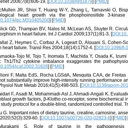
enet 2006;7(8):606-19. [
DOI:10.1038/nrg1879
] [
PMID
]
cMullen JR, Shioi T, Huang W-Y, Zhang L, Tarnavski O, Bisping
ological heart growth via the phosphoinositide 3-kinas
10.1074/jbc.M310405200
] [
PMID
]
slick GD, Thampan BV, Nalos M, McLean AS, Sluyter R. Circulat
rphism in heart failure. Int J Cardiol 2009;137(1):81-3. [
DOI:10.
llat Z, Heymes C, Corbaz A, Logeart D, Alouani S, Cohen-Solal
heart failure. Transl Res 2004;18(14):1752-4. [
DOI:10.1096/fj.
maoka-Tojo M, Tojo T, Inomata T, Machida Y, Osada K, Izumi T. C
re: Th1/Th2 cytokine imbalance exaggerates the pathophysio
0.1054/jcaf.2002.31628
] [
PMID
]
ilioni F, Malta EdS, Rocha LGSdA, Mesquita CAA, de Freitas E
ot substantially improve high-intensity running performance an
hysiol Nutr Metab 2016;41(5):498-503. [
DOI:10.1139/apnm-20
idari F, Asadi M, Mohammadi-Asl J, Ahmadi-Angali K. Evaluation 
roblast growth factors, β-Klotho co-receptor, some biochemica
a study protocol for a double-blind, randomized controlled trial. Tr
 G. Important roles of dietary taurine, creatine, carnosine, an
2020;52(3):329-60. [
DOI:10.1007/s00726-020-02823-6
] [
PMID
] 
Murakami S. Role of taurine in the pathogenesis 