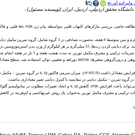
 ولیزاده اورنج
، دانشگاه محقق اردبیلی، اردبیل، ایران (نویسنده مسئول
قلبی و فاک
،
مطالعه حاضر، بررسی مارکرهای التهاب قلبی به‌واسطه بیان ژن
Akt
PI3K
رت) قرار گرفتند. برای دیابتی کردن رت‌ها، 55 میلی‌گرم بر هر کیلوگرم از وزن بدن استرپتوزوسین .
قند خون بالای 250 میلی‌گرم بر دسی‌لیتر در خون به‌عنوان دیابتی در نظر گرفته شد. تمرینات ترکیبی و مصرف مکمل تورین ب
ANOVA
یش معنادار داشت (001/0
). میزان سرمی فاکتور
در گروه تمرین – مکمل دی
IL-1β
P=
در گروه تمرین – مکمل دیابتی در مقایسه با کنترل دیابتی تغییر معناداری نداشت.
ی‌تواند باعث افزایش
، کاهش
و ایجاد تغییرات مطلوب در متابولیسم گلوک
IL-1β
PI3K
مرینات ترکیبی و مصرف مکمل تورین به‌عنوان یک روش غیرتهاجمی و کم‌هزینه در کاهش 