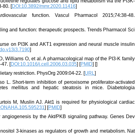
oxetine regulates glucose and lipid metabolism via the PI3K-
-80. [
DOI:10.3892/mmr.2020.11416
]
iovascular function. Vascul Pharmacol 2015;74:38-48.
ng and function: therapeutic prospects. Trends Pharmacol Sci
course on PI3K and AKT1 expression and neural muscle insulin
jdo.v13i3.7190
]
Williams O, et al. A pharmacological map of the PI3-K family
-47. [
DOI:10.1016/j.cell.2006.03.035
] [
PMID
] [
]
etary restriction. PhysOrg 2009:04-22. [
URL
]
. Short-term inhibition of peroxisome proliferator-activated
betes mellitus and hepatic steatosis in mice. Diabetologia
ois M, Muslin AJ. Akt1 is required for physiological cardiac
IONAHA.105.595231
] [
PMID
]
ry angiogenesis by the Akt/PKB signaling pathway. Genes Dev
nositol 3-kinases as regulators of growth and metabolism. Nat