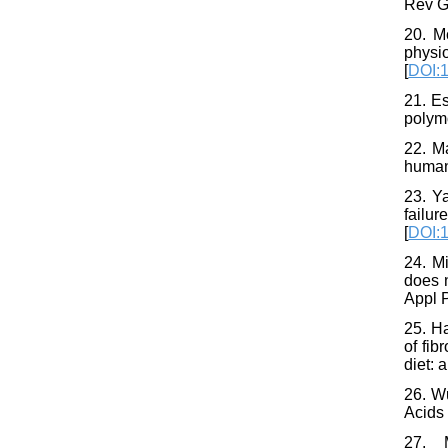
Rev G
20. M
physi
[
DOI:
21. E
polymo
22. Ma
human 
23. Ya
failu
[
DOI:1
24. M
does n
Appl P
25. Ha
of fib
diet: 
26. Wu
Acids 
27. 