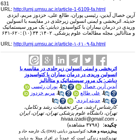
631
URL:
http://umj.umsu.ac.ir/article-1-6109-fa.html
آرین خصال آیدین، رئیسی پوران، طالع علی، خزدوز مریم، ایزدی
حدیثه. اثربخشی و ایمنی انسولین زیرجلدی در مقایسه با انسولین
وریدی در درمان بیماران با کتواسیدوز دیابتی: یک مرور سیستماتیک
و متاآنالیز. مجله مطالعات علوم پزشکی. ۱۴۰۲; ۳۴ (۱۰) :۶۲۰-۶۳۱
URL:
http://umj.umsu.ac.ir/article-۱-۶۱۰۹-fa.html
اثربخشی و ایمنی انسولین زیرجلدی در مقایسه با
انسولین وریدی در درمان بیماران با کتواسیدوز
دیابتی: یک مرور سیستماتیک و متاآنالیز
پوران رئیسی
،
آیدین آرین خصال
مریم خزدوز
،
علی طالع
،
*
حدیثه ایزدی
،
کارشناس ارشد، مرکز تحقیقات رشد و تکامل،
تهران، دانشگاه علوم پزشکی تهران، تهران، ایران
hivaa.izadii@gmail.com
،
چکیده:
(۳۷۹۸ مشاهده)
پیش‌زمینه و هدف:
کتواسیدوز دیابتی (
) یک عارضه حاد و
DKA
تهدیدکننده زندگی است که عمدتاً در افراد مبتلا به دیابت