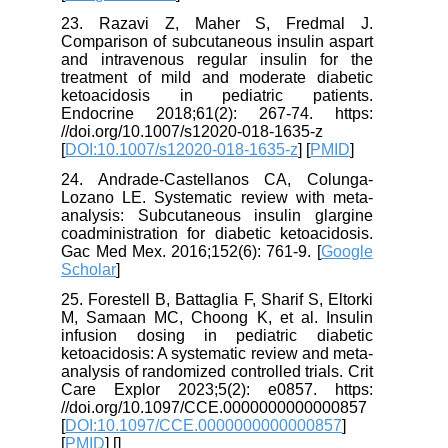
23. Razavi Z, Maher S, Fredmal J.
Comparison of subcutaneous insulin aspart
and intravenous regular insulin for the
treatment of mild and moderate diabetic
ketoacidosis in pediatric patients.
Endocrine 2018;61(2): 267-74. https:
//doi.org/10.1007/s12020-018-1635-z
[
DOI:10.1007/s12020-018-1635-z
] [
PMID
]
24. Andrade-Castellanos CA, Colunga-
Lozano LE. Systematic review with meta-
analysis: Subcutaneous insulin glargine
coadministration for diabetic ketoacidosis.
Gac Med Mex. 2016;152(6): 761-9. [
Google
Scholar
]
25. Forestell B, Battaglia F, Sharif S, Eltorki
M, Samaan MC, Choong K, et al. Insulin
infusion dosing in pediatric diabetic
ketoacidosis: A systematic review and meta-
analysis of randomized controlled trials. Crit
Care Explor 2023;5(2): e0857. https:
//doi.org/10.1097/CCE.0000000000000857
[
DOI:10.1097/CCE.0000000000000857
]
[
PMID
] [
]