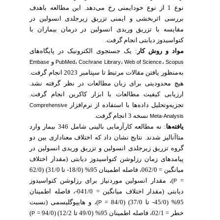
نوع 1 از نوع خودایمنی رخ می‌دهد. این مطالعه باهدف
بررسی اثربخشی و ایمنی تزریق زیرجلدی انسولین در
مقایسه با تزریق وریدی انسولین در درمان بیماران با
کتواسیدوز دیابتی انجام گرفت.
مواد و روش کار
: یک جستجوی الکترونیک در پایگاه‌های
و
،
،
،
Embase
PubMed
Cochrane Library
Web of Science
Scopus
به‌منظور یافتن مقالات مرتبط تا سپتامبر 2023 انجام گرفت.
هیچ محدودیتی برای زبان مطالعات در نظر گرفته نشد.
ارزیابی کیفیت مطالعات با ابزار کاکرین انجام گرفت.
تجزیه‌وتحلیل داده‌ها با استفاده از نرم‌افزار
Comprehensive
نسخه 3 انجام گرفت.
Meta-Analysis
یافته‌ها
: نه مطالعه کارآزمایی بالینی شامل 346 بیمار وارد
متاآنالیز شدند. نتایج نشان داد که اختلاف معناداری بین دو
گروه تزریق زیرجلدی انسولین و تزریق وریدی انسولین در
پیامدهای زمان رزلوشن کتواسیدوز دیابتی (مقدار اختلاف
(62/0
میانگین = 062/0، فاصله اطمینان 95% (18/0- تا 31/0)
مقدار انسولین موردنیاز برای رزلوشن کتواسیدوز
)،
=
P
دیابتی (مقدار اختلاف میانگین = 041/0-، فاصله اطمینان
95% (45/0- تا 37/0) (84/0 =
)، و هایپوگلیسمی (نسبت
P
)
خطر = 02/1، فاصله اطمینان 95% (49/0 تا 12/2) (94/0 =
P