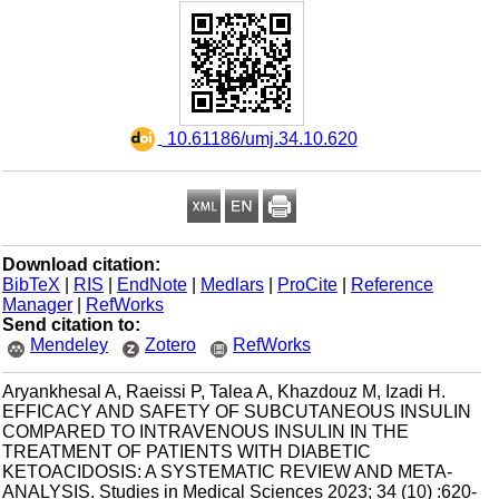
‎ 10.61186/umj.34.10.620
Download citation:
BibTeX
|
RIS
|
EndNote
|
Medlars
|
ProCite
|
Reference
Manager
|
RefWorks
Send citation to:
Mendeley
Zotero
RefWorks
Aryankhesal A, Raeissi P, Talea A, Khazdouz M, Izadi H.
EFFICACY AND SAFETY OF SUBCUTANEOUS INSULIN
COMPARED TO INTRAVENOUS INSULIN IN THE
TREATMENT OF PATIENTS WITH DIABETIC
KETOACIDOSIS: A SYSTEMATIC REVIEW AND META-
ANALYSIS. Studies in Medical Sciences 2023; 34 (10) :620-