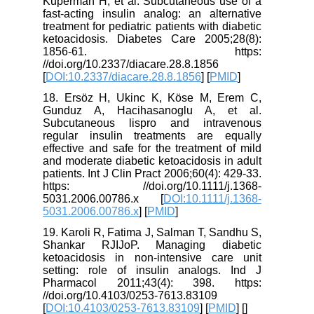
Kuperman H, et al. Subcutaneous use of a
fast-acting insulin analog: an alternative
treatment for pediatric patients with diabetic
ketoacidosis. Diabetes Care 2005;28(8):
1856-61. https:
//doi.org/10.2337/diacare.28.8.1856
[
DOI:10.2337/diacare.28.8.1856
] [
PMID
]
18. Ersöz H, Ukinc K, Köse M, Erem C,
Gunduz A, Hacihasanoglu A, et al.
Subcutaneous lispro and intravenous
regular insulin treatments are equally
effective and safe for the treatment of mild
and moderate diabetic ketoacidosis in adult
patients. Int J Clin Pract 2006;60(4): 429-33.
https: //doi.org/10.1111/j.1368-
5031.2006.00786.x [
DOI:10.1111/j.1368-
5031.2006.00786.x
] [
PMID
]
19. Karoli R, Fatima J, Salman T, Sandhu S,
Shankar RJIJoP. Managing diabetic
ketoacidosis in non-intensive care unit
setting: role of insulin analogs. Ind J
Pharmacol 2011;43(4): 398. https:
//doi.org/10.4103/0253-7613.83109
[
DOI:10.4103/0253-7613.83109
] [
PMID
] [
]