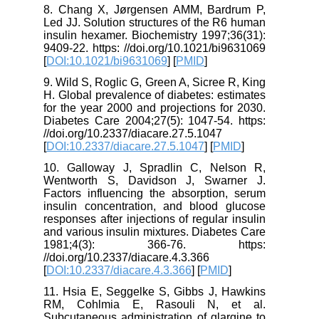
8. Chang X, Jørgensen AMM, Bardrum P,
Led JJ. Solution structures of the R6 human
insulin hexamer. Biochemistry 1997;36(31):
9409-22. https: //doi.org/10.1021/bi9631069
[
DOI:10.1021/bi9631069
] [
PMID
]
9. Wild S, Roglic G, Green A, Sicree R, King
H. Global prevalence of diabetes: estimates
for the year 2000 and projections for 2030.
Diabetes Care 2004;27(5): 1047-54. https:
//doi.org/10.2337/diacare.27.5.1047
[
DOI:10.2337/diacare.27.5.1047
] [
PMID
]
10. Galloway J, Spradlin C, Nelson R,
Wentworth S, Davidson J, Swarner J.
Factors influencing the absorption, serum
insulin concentration, and blood glucose
responses after injections of regular insulin
and various insulin mixtures. Diabetes Care
1981;4(3): 366-76. https:
//doi.org/10.2337/diacare.4.3.366
[
DOI:10.2337/diacare.4.3.366
] [
PMID
]
11. Hsia E, Seggelke S, Gibbs J, Hawkins
RM, Cohlmia E, Rasouli N, et al.
Subcutaneous administration of glargine to