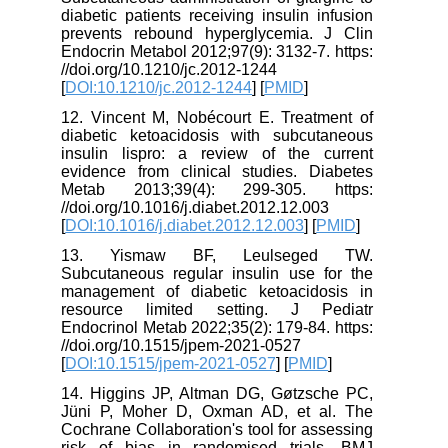
diabetic patients receiving insulin infusion
prevents rebound hyperglycemia. J Clin
Endocrin Metabol 2012;97(9): 3132-7. https:
//doi.org/10.1210/jc.2012-1244
[
DOI:10.1210/jc.2012-1244
] [
PMID
]
12. Vincent M, Nobécourt E. Treatment of
diabetic ketoacidosis with subcutaneous
insulin lispro: a review of the current
evidence from clinical studies. Diabetes
Metab 2013;39(4): 299-305. https:
//doi.org/10.1016/j.diabet.2012.12.003
[
DOI:10.1016/j.diabet.2012.12.003
] [
PMID
]
13. Yismaw BF, Leulseged TW.
Subcutaneous regular insulin use for the
management of diabetic ketoacidosis in
resource limited setting. J Pediatr
Endocrinol Metab 2022;35(2): 179-84. https:
//doi.org/10.1515/jpem-2021-0527
[
DOI:10.1515/jpem-2021-0527
] [
PMID
]
14. Higgins JP, Altman DG, Gøtzsche PC,
Jüni P, Moher D, Oxman AD, et al. The
Cochrane Collaboration's tool for assessing
risk of bias in randomised trials. BMJ