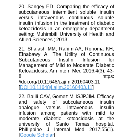
20. Sangey ED. Comparing the efficacy of
subcutaneous intermittent soluble insulin
versus intravenous continuous soluble
insulin infusion in the treatment of diabetic
ketoacidosis in an emergency department
setting: Muhimbili University of Health and
Allied Sciences.; 2013.
21. Shalash MM, Rahim AA, Rohoma KH,
Elnabawy A. The Utility of Continuous
Subcutaneous Insulin Infusion for
Management of Mild to Moderate Diabetic
Ketoacidosis. Am Intern Med 2016;4(3): 43-
8. https:
//doi.org/10.11648/j.ajim.20160403.11
[
DOI:10.11648/j.ajim.20160403.11
]
22. Balili CAV, Gomez MHSJPJIM. Efficacy
and safety of subcutaneous insulin
analogue versus intravenous insulin
infusion among patients with mild to
moderate diabetic ketoacidosis at the
university of Santo Tomas hospital.
Phillippine J Internal Med 2017;55(1).
[
Google Scholar
]