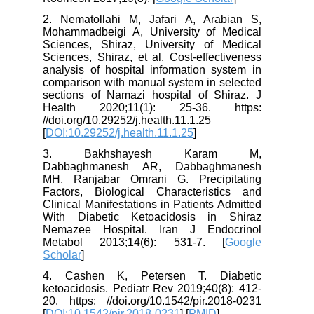
2. Nematollahi M, Jafari A, Arabian S,
Mohammadbeigi A, University of Medical
Sciences, Shiraz, University of Medical
Sciences, Shiraz, et al. Cost-effectiveness
analysis of hospital information system in
comparison with manual system in selected
sections of Namazi hospital of Shiraz. J
Health 2020;11(1): 25-36. https:
//doi.org/10.29252/j.health.11.1.25
[
DOI:10.29252/j.health.11.1.25
]
3. Bakhshayesh Karam M,
Dabbaghmanesh AR, Dabbaghmanesh
MH, Ranjabar Omrani G. Precipitating
Factors, Biological Characteristics and
Clinical Manifestations in Patients Admitted
With Diabetic Ketoacidosis in Shiraz
Nemazee Hospital. Iran J Endocrinol
Metabol 2013;14(6): 531-7. [
Google
Scholar
]
4. Cashen K, Petersen T. Diabetic
ketoacidosis. Pediatr Rev 2019;40(8): 412-
20. https: //doi.org/10.1542/pir.2018-0231
[
DOI:10.1542/pir.2018-0231
] [
PMID
]