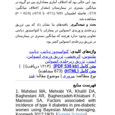
بود. این حالی بود که اختلاف آماری معناداری بین دو گروه در
میانگین بستری در بیمارستان (مقدار اختلاف میانگین:
)
57/0-، فاصله اطمینان 95% (07/1- تا 07/0-) (02/0 =
P
مشاهده شد.
بحث و نتیجه‌گیری
: یافته‌های ما نشان داد که بین تزریق
زیرجلدی و وریدی انسولین در بیماران با کتواسیدوز دیابتی
تفاوتی وجود ندارد هرچند که میانگین بستری در بیمارستان
در تزریق زیرجلدی انسولین کمتر بود.
دیابت
،
کتواسیدوز دیابتی
واژه‌های کلیدی:
،
تزریق وریدی انسولین
،
اثربخشی
،
ملیتوس
تزریق زیرجلدی انسولین
،
ایمنی
| |
(۱۲۱۴ دریافت)
[PDF 538 kb]
متن کامل
متن کامل (HTML)
(673 مشاهده)
نوع مطالعه:
مروری
| موضوع مقاله:
غدد
فهرست منابع
1. Mahdavi MA, Mehrabi YA, Khalili DA,
Baghestani AR, Bagherzadeh-Khiabani F,
Mansouri SA. Factors associated with
incidence of type II diabetes in pre-diabetic
women using Bayesian Model Averaging.
Koomesh 2017;19(3). [
Google Scholar
]