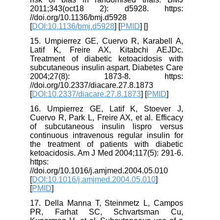
2011;343(oct18 2): d5928. https:
//doi.org/10.1136/bmj.d5928
[
DOI:10.1136/bmj.d5928
] [
PMID
] [
]
15. Umpierrez GE, Cuervo R, Karabell A,
Latif K, Freire AX, Kitabchi AEJDc.
Treatment of diabetic ketoacidosis with
subcutaneous insulin aspart. Diabetes Care
2004;27(8): 1873-8. https:
//doi.org/10.2337/diacare.27.8.1873
[
DOI:10.2337/diacare.27.8.1873
] [
PMID
]
16. Umpierrez GE, Latif K, Stoever J,
Cuervo R, Park L, Freire AX, et al. Efficacy
of subcutaneous insulin lispro versus
continuous intravenous regular insulin for
the treatment of patients with diabetic
ketoacidosis. Am J Med 2004;117(5): 291-6.
https:
//doi.org/10.1016/j.amjmed.2004.05.010
[
DOI:10.1016/j.amjmed.2004.05.010
]
[
PMID
]
17. Della Manna T, Steinmetz L, Campos
PR, Farhat SC, Schvartsman Cu,