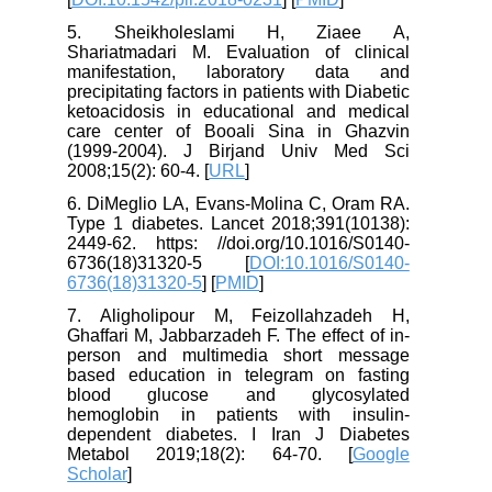
5. Sheikholeslami H, Ziaee A,
Shariatmadari M. Evaluation of clinical
manifestation, laboratory data and
precipitating factors in patients with Diabetic
ketoacidosis in educational and medical
care center of Booali Sina in Ghazvin
(1999-2004). J Birjand Univ Med Sci
2008;15(2): 60-4. [
URL
]
6. DiMeglio LA, Evans-Molina C, Oram RA.
Type 1 diabetes. Lancet 2018;391(10138):
2449-62. https: //doi.org/10.1016/S0140-
6736(18)31320-5 [
DOI:10.1016/S0140-
6736(18)31320-5
] [
PMID
]
7. Aligholipour M, Feizollahzadeh H,
Ghaffari M, Jabbarzadeh F. The effect of in-
person and multimedia short message
based education in telegram on fasting
blood glucose and glycosylated
hemoglobin in patients with insulin-
dependent diabetes. I Iran J Diabetes
Metabol 2019;18(2): 64-70. [
Google
Scholar
]