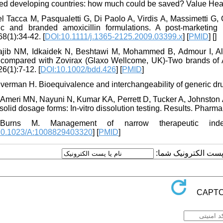
ted developing countries: how much could be saved? Value Heal
l Tacca M, Pasqualetti G, Di Paolo A, Virdis A, Massimetti G,
ic and branded amoxicillin formulations. A post‐marketing
8(1):34-42. [
DOI:10.1111/j.1365-2125.2009.03399.x
] [
PMID
] [
]
ajib NM, Idkaidek N, Beshtawi M, Mohammed B, Admour I, Ala
compared with Zovirax (Glaxo Wellcome, UK)‐Two brands of A
6(1):7-12. [
DOI:10.1002/bdd.426
] [
PMID
]
lverman H. Bioequivalence and interchangeability of generic d
l Ameri MN, Nayuni N, Kumar KA, Perrett D, Tucker A, Johnston
solid dosage forms: In-vitro dissolution testing. Results. Pharma
Burns M. Management of narrow therapeutic index
10.1023/A:1008829403320
] [
PMID
]
یا پست الکترونیک شما