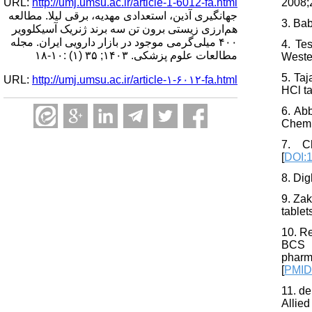
URL:
http://umj.umsu.ac.ir/article-1-6012-fa.html
2008;2
جهانگیری آذین، استعدادی مهدیه، برقی لیلا. مطالعه
3. Ba
هم‌ارزی زیستی برون تن سه برند ژنریک آسیکلوویر
۴۰۰ میلی‌گرمی موجود در بازار دارویی ایران. مجله
4. Te
مطالعات علوم پزشکی. ۱۴۰۳; ۳۵ (۱) :۱۰-۱۸
Weste
5. Taj
URL:
http://umj.umsu.ac.ir/article-۱-۶۰۱۲-fa.html
HCl ta
6. Abb
Chem 
7. C
[
DOI:
8. Dig
9. Zak
tablet
10. Re
BCS c
pharm
[
PMI
11. de
Allie