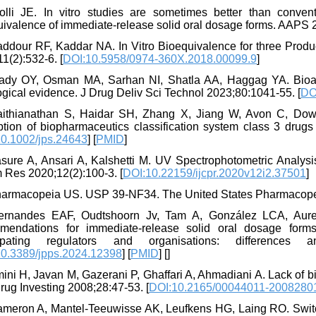
olli JE. In vitro studies are sometimes better than conve
uivalence of immediate-release solid oral dosage forms. AAPS 2
addour RF, Kaddar NA. In Vitro Bioequivalence for three Produ
1(2):532-6. [
DOI:10.5958/0974-360X.2018.00099.9
]
ady OY, Osman MA, Sarhan NI, Shatla AA, Haggag YA. Bioavai
ogical evidence. J Drug Deliv Sci Technol 2023;80:1041-55. [
DO
aithianathan S, Haidar SH, Zhang X, Jiang W, Avon C, Dowli
ption of biopharmaceutics classification system class 3 drugs
0.1002/jps.24643
] [
PMID
]
asure A, Ansari A, Kalshetti M. UV Spectrophotometric Analysis
 Res 2020;12(2):100-3. [
DOI:10.22159/ijcpr.2020v12i2.37501
]
harmacopeia US. USP 39-NF34. The United States Pharmacopei
ernandes EAF, Oudtshoorn Jv, Tam A, González LCA, Aurel
mendations for immediate-release solid oral dosage forms
icipating regulators and organisations: differen
0.3389/jpps.2024.12398
] [
PMID
] [
]
ini H, Javan M, Gazerani P, Ghaffari A, Ahmadiani A. Lack of bi
rug Investing 2008;28:47-53. [
DOI:10.2165/00044011-2008280
ameron A, Mantel-Teeuwisse AK, Leufkens HG, Laing RO. Switchi