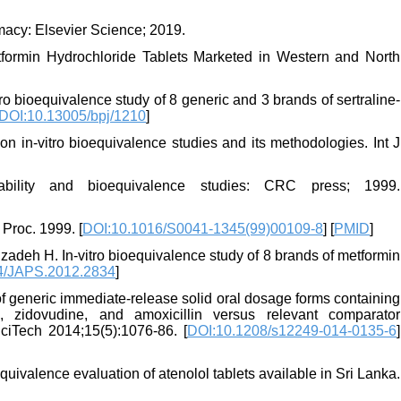
acy: Elsevier Science; 2019.
etformin Hydrochloride Tablets Marketed in Western and North
ro bioequivalence study of 8 generic and 3 brands of sertraline-
DOI:10.13005/bpj/1210
]
n in-vitro bioequivalence studies and its methodologies. Int J
ility and bioequivalence studies: CRC press; 1999.
 Proc. 1999. [
DOI:10.1016/S0041-1345(99)00109-8
] [
PMID
]
zadeh H. In-vitro bioequivalence study of 8 brands of metformin
4/JAPS.2012.2834
]
of generic immediate-release solid oral dosage forms containing
 zidovudine, and amoxicillin versus relevant comparator
ciTech 2014;15(5):1076-86. [
DOI:10.1208/s12249-014-0135-6
]
quivalence evaluation of atenolol tablets available in Sri Lanka.