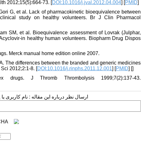
th 2012;15(5):664-73. [
DOI:10.1016/j.jval.2012.04.004
] [
PMID
]
 Gori G, et al. Lack of pharmacokinetic bioequivalence between
 clinical study on healthy volunteers. Br J Clin Pharmacol
m SM, et al. Bioequivalence assessment of Lovrak (Julphar,
cyclovir‐in healthy human volunteers. Biopharm Drug Dispos
rugs. Merck manual home edition online 2007.
 A. The differences between the branded and generic medicines
 Sci 2012;2:1-8. [
DOI:10.1016/j.rinphs.2011.12.001
] [
PMID
] [
]
 drugs. J Thromb Thrombolysis 1999;7(2):137-43.
ارسال نظر درباره این مقاله : نام کاربری :