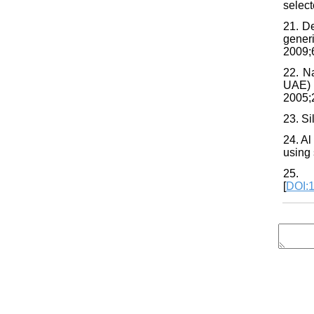
selec
21. De
gener
2009;6
22. N
UAE) 
2005;2
23. Si
24. A
using 
25. 
[
DOI: