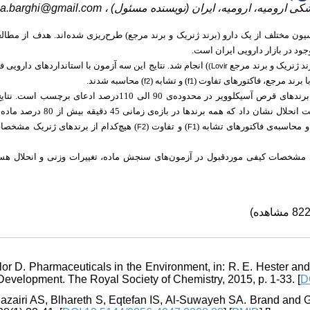
ila.barghi@gmail.com
پزشکی ارومیه، ارومیه، ایران (نویسنده مسئول
ون مختلف از یک دارو (برند ژنریک و برند مرجع) طرح‌ریزی شده‌اند. هدف از مطال
:  ژنریک و برند مرجع
انجام شد. نتایج این سه آزمون با استانداردهای دارویی فار
Lovir)
)  برند مرجع، فاکتورهای تفاوت
) و تشابه (
) محاسبه شدند.
f2
f1
نتایج تست سنجش ماده دارویی نشان داد که میزان ماده مؤثره در تمامی برندهای قرص آسیکلوویر در محدوده‌ی 90 الی 110درصد ا
مطابقت دارند. نتایج تست انحلال نشان داد که همه برندها در بازه‌ی
ل و محاسبه‌ی فاکتورهای تشابه
) و تفاوت (
هیچ‌کدام از برندهای ژنریک مشخصا
F2
F1
مشخصات کیفی موردقبول در آزمون‌های سنجش ماده، تغییرات وزنی و انحلال هستن
lor D. Pharmaceuticals in the Environment, in: R. E. Hester an
evelopment. The Royal Society of Chemistry, 2015, p. 1-33. [
D
-Jazairi AS, Blhareth S, Eqtefan IS, Al-Suwayeh SA. Brand and