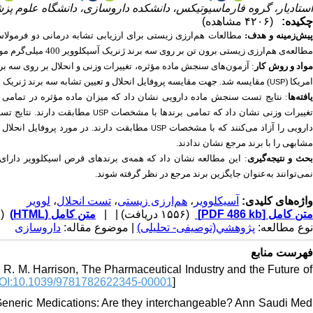
استادیار، گروه فارماسیوتیکس، دانشکده داروسازی، دانشگاه علوم ) ،
چکیده:
(۴۲۰۶ مشاهده)
پیش‌زمینه و هدف
مطالعات هم‌ارزی زیستی برای ارزیابی تشابه درمانی دو فرمولاسی
مطالعه‌ی هم‌ارزی زیستی برون تن بر روی سه برند ژنریک آسیکلوویر 400 میلی‌گرم موجود در بازار دارویی ایران است.
واد و روش‌ کار
آزمون‌های سنجش ماده مؤثره، تغییرات وزنی و انحلال بر روی سه برند
امریکا (
مقایسه شد. جهت مقایسه پروفایل انحلال و تعیین تشابه سه برند ژنریک با (
USP
افته‌ها
غییرات وزنی نشان داد که تمامی برندها با مشخصات
USP
ارویی را آزاد می‌کنند که با مشخصات
مطابقت دارند. در مورد پروفایل انحلا (
USP
مشابهی را با برند مرجع نشان ندادند.
بحث و نتیجه‌گیری
این مطالعه نشان داد که همه‌ی برندهای قرص اسیکلوویر دارای 
نمی‌توانند به‌عنوان جایگزین برند مرجع در نظر گرفته شوند.
لوویر
،
تست انحلال
،
هم‌ارزی زیستی
،
آسیکلوویر
واژه‌های کلیدی:
(822 مشاهده)
متن کامل (HTML)
| |
(۱۵۵۶ دریافت)
[PDF 486 kb]
متن کامل
نوع مطالعه:
پژوهشي(توصیفی- تحلیلی)
| موضوع مقاله:
داروسازی
فهرست منابع
d R. M. Harrison, The Pharmaceutical Industry and the Future of
OI:10.1039/9781782622345-00001
]
 Generic Medications: Are they interchangeable? Ann Saudi Med