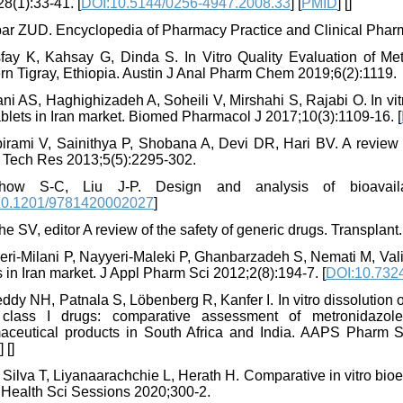
8(1):33-41. [
DOI:10.5144/0256-4947.2008.33
] [
PMID
] [
]
bar ZUD. Encyclopedia of Pharmacy Practice and Clinical Pharm
sfay K, Kahsay G, Dinda S. In Vitro Quality Evaluation of M
rn Tigray, Ethiopia. Austin J Anal Pharm Chem 2019;6(2):1119.
ani AS, Haghighizadeh A, Soheili V, Mirshahi S, Rajabi O. In vit
blets in Iran market. Biomed Pharmacol J 2017;10(3):1109-16. [
irami V, Sainithya P, Shobana A, Devi DR, Hari BV. A review o
Tech Res 2013;5(5):2295-302.
how S-C, Liu J-P. Design and analysis of bioavailab
10.1201/9781420002027
]
he SV, editor A review of the safety of generic drugs. Transplant.
eri-Milani P, Nayyeri-Maleki P, Ghanbarzadeh S, Nemati M, Vali
s in Iran market. J Appl Pharm Sci 2012;2(8):194-7. [
DOI:10.732
ddy NH, Patnala S, Löbenberg R, Kanfer I. In vitro dissolution 
lass I drugs: comparative assessment of metronidazole,
aceutical products in South Africa and India. AAPS Pharm S
D
] [
]
 Silva T, Liyanaarachchie L, Herath H. Comparative in vitro bioe
d Health Sci Sessions 2020;300-2.