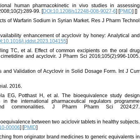
ntional human pharmacokinetic in vivo studies in assessing
008;10(2):289-99. [
DOI:10.1208/s12248-008-9027-6
] [
PMID
] [
]
cts of Warfarin Sodium in Syrian Market. Res J Pharm Technol
lability enhancement of acyclovir by honey: Analytical and
I:10.1016/j.jddst.2023.104155
]
ng TC, et al. Effect of common excipients on the oral drug
 cimetidine and acyclovir. J Pharm Sci 2016;105(2):996-1005.
 and Validation of Acyclovir in Solid Dosage Form. Int J Curr
al. 2016.
a EG, Potthast H, et al. The bioequivalence study design
 in the international pharmaceutical regulators programme
ces and commonalities. J Pharm Pharm Sci 2024;27.
oequivalence between two aciclovir tablets in healthy subjects.
10-00006
] [
PMID
]
ng from originator brand medicines to generic equivalents in