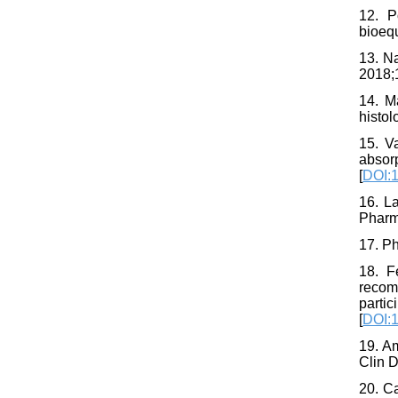
12. P
bioeq
13. N
2018;1
14. M
histol
15. V
absor
[
DOI:1
16. L
Pharm
17. P
18. F
recom
part
[
DOI:1
19. Am
Clin D
20. C