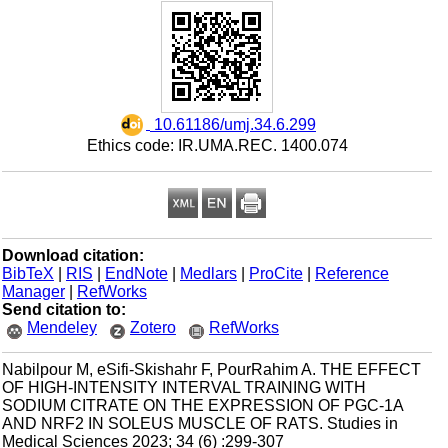
‎ 10.61186/umj.34.6.299
Ethics code: IR.UMA.REC. 1400.074
Download citation:
BibTeX
|
RIS
|
EndNote
|
Medlars
|
ProCite
|
Reference
Manager
|
RefWorks
Send citation to:
Mendeley
Zotero
RefWorks
Nabilpour M, eSifi-Skishahr F, PourRahim A. THE EFFECT
OF HIGH-INTENSITY INTERVAL TRAINING WITH
SODIUM CITRATE ON THE EXPRESSION OF PGC-1Α
AND NRF2 IN SOLEUS MUSCLE OF RATS. Studies in
Medical Sciences 2023; 34 (6) :299-307