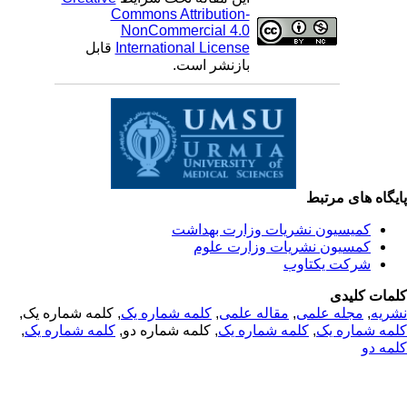
Commons Attribution-
NonCommercial 4.0
قابل
International License
بازنشر است.
یگاه های مرتبط
کمیسیون نشریات وزارت بهداشت
کمسیون نشریات وزارت علوم
شرکت یکتاوب
مات کلیدی
, کلمه شماره یک,
کلمه شماره یک
,
مقاله علمی
,
مجله علمی
,
ریه
,
کلمه شماره یک
, کلمه شماره دو,
کلمه شماره یک
,
مه شماره یک
مه دو
© 2025 All Rights Reserved | Health Science Monitor | Designed &
Developed by : Yektaweb