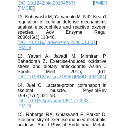
[
DOI:10.1242/bio.20134853
] [
PMID
]
[
PMCID
]
12. Kobayashi M, Yamamoto M. Nrf2-Keap1
regulation of cellular defense mechanisms
against electrophiles and reactive oxygen
species. Adv Enzyme Regul
2006;46(1):113-40.
[
DOI:10.1016/j.advenzreg.2006.01.007
]
[
PMID
]
13. Yavari A, Javadi M, Mirmiran P,
Bahadoran Z. Exercise-induced oxidative
stress and dietary antioxidants. Asian J
Sports Med 2015; (6)1.
[
DOI:10.5812/asjsm.24898
] [
PMID
] [
PMCID
]
14. Juel C. Lactate-proton cotransport in
skeletal muscle. PhysiolRev
1997;77(2):321-58.
[
DOI:10.1152/physrev.1997.77.2.321
]
[
PMID
]
15. Robergs RA, Ghiasvand F, Parker D.
Biochemistry of exercise-induced metabolic
acidosis. Am J Physiol Endocrinol Metab.