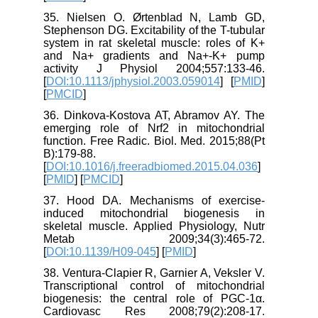
35. Nielsen O. Ørtenblad N, Lamb GD,
Stephenson DG. Excitability of the T-tubular
system in rat skeletal muscle: roles of K+
and Na+ gradients and Na+-K+ pump
activity J Physiol 2004;557:133-46.
[
DOI:10.1113/jphysiol.2003.059014
] [
PMID
]
[
PMCID
]
36. Dinkova-Kostova AT, Abramov AY. The
emerging role of Nrf2 in mitochondrial
function. Free Radic. Biol. Med. 2015;88(Pt
B):179-88.
[
DOI:10.1016/j.freeradbiomed.2015.04.036
]
[
PMID
] [
PMCID
]
37. Hood DA. Mechanisms of exercise-
induced mitochondrial biogenesis in
skeletal muscle. Applied Physiology, Nutr
Metab 2009;34(3):465-72.
[
DOI:10.1139/H09-045
] [
PMID
]
38. Ventura-Clapier R, Garnier A, Veksler V.
Transcriptional control of mitochondrial
biogenesis: the central role of PGC-1α.
Cardiovasc Res 2008;79(2):208-17.