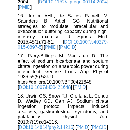
2004. [
DOI:10.1152/ajpregu.00114.2004
]
[
PMID
]
16. Junior AHL, de Salles Painelli V,
Saunders B, Artioli GG. Nutritional
strategies to modulate intracellular and
extracellular buffering capacity during high-
intensity exercise. J Sports Med.
2015;45(1):71-81. [
DOI:10.1007/s40279-
015-0397-5
] [
PMID
] [
PMCID
]
17. Parry-Billings M, MacLaren D. The
effect of sodium bicarbonate and sodium
citrate ingestion on anaerobic power during
intermittent exercise. Eur J Appl Physiol
1986;55(5):524-9.
https://doi.org/10.1007/BF00421648
[
DOI:10.1007/bf00421648
] [
PMID
]
18. Urwin CS, Snow RJ, Orellana L, Condo
D, Wadley GD, Carr AJ. Sodium citrate
ingestion protocol impacts induced
alkalosis, gastrointestinal symptoms, and
palatability. Physiol. Rep.
2019;7(19):e14216.
[
DOI:10.14814/phy2.14216
] [
PMID
] [
PMCID
]