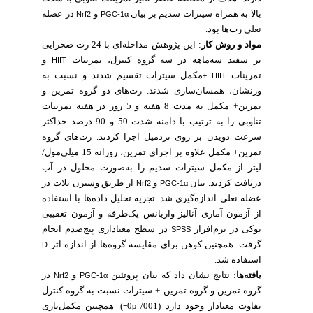
بالا به همراه سیترات سدیم بر بیان
و
در عضله
Nrf2
PGC-1α
نعلی رت‌ها بود.
مواد و روش کار
: این پژوهش مداخله‌ای با 24 رت صحرایی
نر سفید سه‌ماهه در سه گروه کنترل، تمرینات
و
HIIT
تمرینات
مکمل سیترات تقسیم شدند و نسبت به
HIIT +
وزنشان، همسان‌سازی شدند. رت‌های دو گروه تمرین و
تمرین+ مکمل به مدت 8 هفته و 5 روز در هفته تمرینات
تناوبی را به ترتیب با دامنه شدت 50 و 90 درصد حداکثر
سرعت دویدن بر روی تردمیل اجرا کردند. رت‌های گروه
تمرین+ مکمل علاوه بر اجرای تمرین، روزانه 15 میلی‌مول/
لیتر از مکمل سیترات سدیم را به‌صورت محلول در آب
دریافت کردند. بیان
و
از طریق وسترن بلات در
Nrf2
PGC-1α
عضله نعلی اندازه‌گیری شد. تجزیه تحلیل داده‌ها با استفاده
از آزمون آماری آنالیز واریانس یک‌طرفه و آزمون تعقیبی
توکی در نرم‌افزار
در سطح معناداری پنج‌صدم انجام
SPSS
گرفت. همچنین کوهن برای مقایسه گروه‌ها از اندازه اثر
D
استفاده شد.
یافته‌ها
: نتایج نشان داد که بیان پروتئین
و
در
Nrf2
PGC-1α
گروه تمرین و گروه تمرین + سیترات نسبت به گروه کنترل
همچنین مکمل‌یاری
)
تفاوت معنادار وجود دارد (001/ 0
.
p=