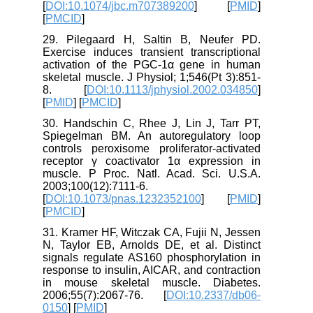
[
DOI:10.1074/jbc.m707389200
] [
PMID
]
[
PMCID
]
29. Pilegaard H, Saltin B, Neufer PD.
Exercise induces transient transcriptional
activation of the PGC‐1α gene in human
skeletal muscle. J Physiol; 1;546(Pt 3):851-
8. [
DOI:10.1113/jphysiol.2002.034850
]
[
PMID
] [
PMCID
]
30. Handschin C, Rhee J, Lin J, Tarr PT,
Spiegelman BM. An autoregulatory loop
controls peroxisome proliferator-activated
receptor γ coactivator 1α expression in
muscle. P Proc. Natl. Acad. Sci. U.S.A.
2003;100(12):7111-6.
[
DOI:10.1073/pnas.1232352100
] [
PMID
]
[
PMCID
]
31. Kramer HF, Witczak CA, Fujii N, Jessen
N, Taylor EB, Arnolds DE, et al. Distinct
signals regulate AS160 phosphorylation in
response to insulin, AICAR, and contraction
in mouse skeletal muscle. Diabetes.
2006;55(7):2067-76. [
DOI:10.2337/db06-
0150
] [
PMID
]