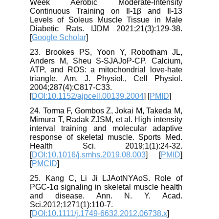
Week Aerobic Moderate-Intensity
Continuous Training on Il-1β and Il-13
Levels of Soleus Muscle Tissue in Male
Diabetic Rats. IJDM 2021;21(3):129-38.
[
Google Scholar
]
23. Brookes PS, Yoon Y, Robotham JL,
Anders M, Sheu S-SJAJoP-CP. Calcium,
ATP, and ROS: a mitochondrial love-hate
triangle. Am. J. Physiol., Cell Physiol.
2004;287(4):C817-C33.
[
DOI:10.1152/ajpcell.00139.2004
] [
PMID
]
24. Torma F, Gombos Z, Jokai M, Takeda M,
Mimura T, Radak ZJSM, et al. High intensity
interval training and molecular adaptive
response of skeletal muscle. Sports Med.
Health Sci. 2019;1(1):24-32.
[
DOI:10.1016/j.smhs.2019.08.003
] [
PMID
]
[
PMCID
]
25. Kang C, Li Ji LJAotNYAoS. Role of
PGC‐1α signaling in skeletal muscle health
and disease. Ann. N. Y. Acad.
Sci.2012;1271(1):110-7.
[
DOI:10.1111/j.1749-6632.2012.06738.x
]