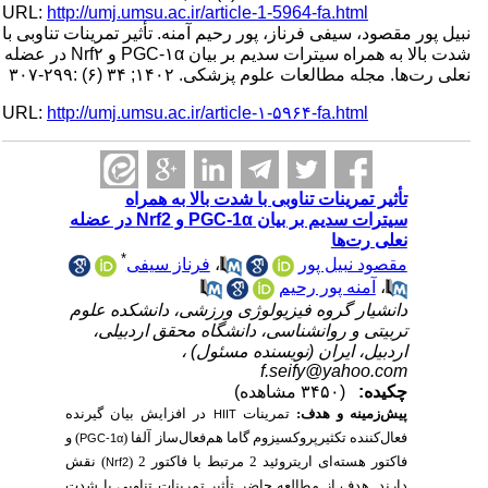
URL:
http://umj.umsu.ac.ir/article-1-5964-fa.html
نبیل پور مقصود، سیفی فرناز، پور رحیم آمنه. تأثیر تمرینات تناوبی با
شدت بالا به همراه سیترات سدیم بر بیان PGC-۱α و Nrf۲ در عضله
نعلی رت‌ها. مجله مطالعات علوم پزشکی. ۱۴۰۲; ۳۴ (۶) :۲۹۹-۳۰۷
URL:
http://umj.umsu.ac.ir/article-۱-۵۹۶۴-fa.html
تأثیر تمرینات تناوبی با شدت بالا به همراه
سیترات سدیم بر بیان PGC-1α و Nrf2 در عضله
نعلی رت‌ها
*
فرناز سیفی
،
مقصود نبیل پور
آمنه پور رحیم
،
دانشیار گروه فیزیولوژی ورزشی، دانشکده علوم
تربیتی و روانشناسی، دانشگاه محقق اردبیلی،
اردبیل، ایران (نویسنده مسئول) ،
f.seify@yahoo.com
چکیده:
(۳۴۵۰ مشاهده)
در افزایش بیان گیرنده
تمرینات
:
پیش‌زمینه و هدف
HIIT
و
)
فعال‌ساز آلفا (
فعال‌کننده تکثیرپروکسیزوم گاما هم
PGC-1α
نقش
)
فاکتور هسته‌ای اریتروئید 2 مرتبط با فاکتور 2 (
Nrf2
دارند. هدف از مطالعه حاضر تأثیر تمرینات تناوبی با شدت