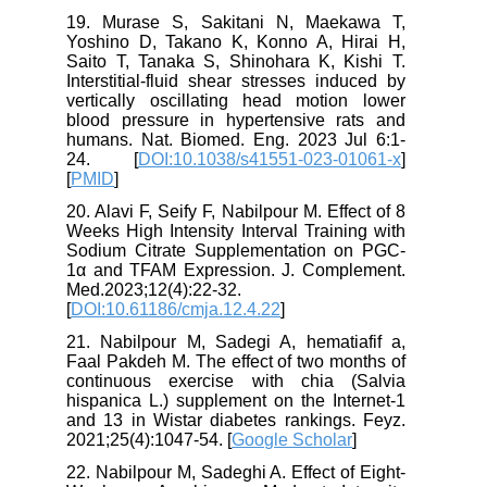
19. Murase S, Sakitani N, Maekawa T,
Yoshino D, Takano K, Konno A, Hirai H,
Saito T, Tanaka S, Shinohara K, Kishi T.
Interstitial-fluid shear stresses induced by
vertically oscillating head motion lower
blood pressure in hypertensive rats and
humans. Nat. Biomed. Eng. 2023 Jul 6:1-
24. [
DOI:10.1038/s41551-023-01061-x
]
[
PMID
]
20. Alavi F, Seify F, Nabilpour M. Effect of 8
Weeks High Intensity Interval Training with
Sodium Citrate Supplementation on PGC-
1α and TFAM Expression. J. Complement.
Med.2023;12(4):22-32.
[
DOI:10.61186/cmja.12.4.22
]
21. Nabilpour M, Sadegi A, hematiafif a,
Faal Pakdeh M. The effect of two months of
continuous exercise with chia (Salvia
hispanica L.) supplement on the Internet-1
and 13 in Wistar diabetes rankings. Feyz.
2021;25(4):1047-54. [
Google Scholar
]
22. Nabilpour M, Sadeghi A. Effect of Eight-