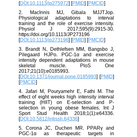
[
DOI:10.1113/jp275972
] [
PMID
] [
PMCID
]
2. MacInnis MJ, Gibala MJJTJop.
Physiological adaptations to interval
training and the role of exercise intensity.
Physiol J 2017;595(9):2915-30.
https://doi.org/10.1113/JP273196
[
DOI:10.1113/jp273196
] [
PMID
] [
PMCID
]
3. Brandt N, Dethlefsen MM, Bangsbo J,
Pilegaard HJPo. PGC-1α and exercise
intensity dependent adaptations in mouse
skeletal muscle. PloS One
2017;21(10):e0185993.
[
DOI:10.1371/journal.pone.0185993
] [
PMID
]
[
PMCID
]
4. Jafari M, Pouryamehr E, Fathi M. The
effect of eight weeks high intensity interval
training (HIIT) on E-selection and P-
selection in young obese females. Int J
Sport Stud Health 2018;1(1):e64336.
[
DOI:10.5812/intjssh.64336
]
5. Corona JC, Duchen MR. PPARγ and
PGC-1α as therapeutic targets in