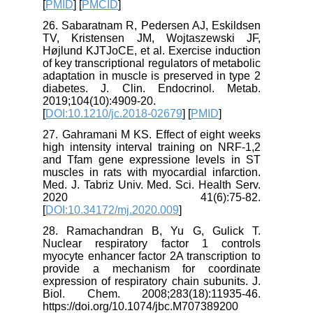
[
PMID
] [
PMCID
]
26. Sabaratnam R, Pedersen AJ, Eskildsen
TV, Kristensen JM, Wojtaszewski JF,
Højlund KJTJoCE, et al. Exercise induction
of key transcriptional regulators of metabolic
adaptation in muscle is preserved in type 2
diabetes. J. Clin. Endocrinol. Metab.
2019;104(10):4909-20.
[
DOI:10.1210/jc.2018-02679
] [
PMID
]
27. Gahramani M KS. Effect of eight weeks
high intensity interval training on NRF-1,2
and Tfam gene expressione levels in ST
muscles in rats with myocardial infarction.
Med. J. Tabriz Univ. Med. Sci. Health Serv.
2020 41(6):75-82.
[
DOI:10.34172/mj.2020.009
]
28. Ramachandran B, Yu G, Gulick T.
Nuclear respiratory factor 1 controls
myocyte enhancer factor 2A transcription to
provide a mechanism for coordinate
expression of respiratory chain subunits. J.
Biol. Chem. 2008;283(18):11935-46.
https://doi.org/10.1074/jbc.M707389200