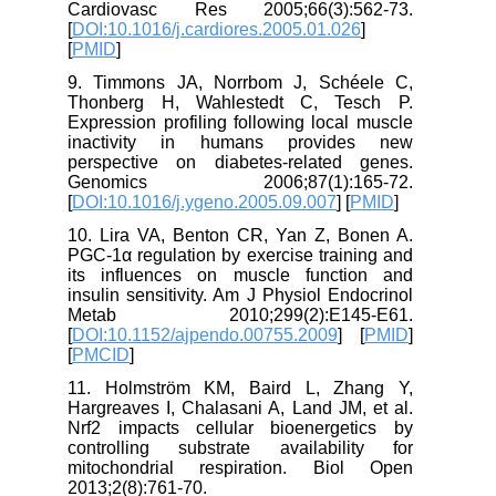
Cardiovasc Res 2005;66(3):562-73.
[
DOI:10.1016/j.cardiores.2005.01.026
]
[
PMID
]
9. Timmons JA, Norrbom J, Schéele C,
Thonberg H, Wahlestedt C, Tesch P.
Expression profiling following local muscle
inactivity in humans provides new
perspective on diabetes-related genes.
Genomics 2006;87(1):165-72.
[
DOI:10.1016/j.ygeno.2005.09.007
] [
PMID
]
10. Lira VA, Benton CR, Yan Z, Bonen A.
PGC-1α regulation by exercise training and
its influences on muscle function and
insulin sensitivity. Am J Physiol Endocrinol
Metab 2010;299(2):E145-E61.
[
DOI:10.1152/ajpendo.00755.2009
] [
PMID
]
[
PMCID
]
11. Holmström KM, Baird L, Zhang Y,
Hargreaves I, Chalasani A, Land JM, et al.
Nrf2 impacts cellular bioenergetics by
controlling substrate availability for
mitochondrial respiration. Biol Open
2013;2(8):761-70.