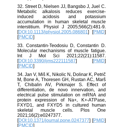
32. Street D, Nielsen JJ, Bangsbo J, Juel C.
Metabolic alkalosis reduces exercise‐
induced acidosis and potassium
accumulation in human skeletal muscle
interstitium. Physiol J 2005;566(2):481-9.
[
DOI:10.1113/jphysiol.2005.086801
] [
PMID
]
[
PMCID
]
33. Constantin-Teodosiu D, Constantin D.
Molecular mechanisms of muscle fatigue.
Int J Mol Sci 2021;22(21):11587.
[
DOI:10.3390/ijms222111587
] [
PMID
]
[
PMCID
]
34. Jan V, Miš K, Nikolic N, Dolinar K, Petrič
M, Bone A, Thoresen GH, Rustan AC, Marš
T, Chibalin AV, Pirkmajer S. Effect of
differentiation, de novo innervation, and
electrical pulse stimulation on mRNA and
protein expression of Na+, K+-ATPase,
FXYD1, and FXYD5 in cultured human
skeletal muscle cells. Plos One
2021;16(2):e0247377.
[
DOI:10.1371/journal.pone.0247377
] [
PMID
]
[
PMCID
]