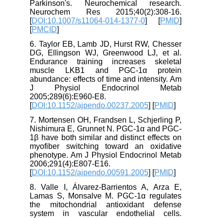
Parkinson's. Neurochemical research.
Neurochem Res 2015;40(2):308-16.
[
DOI:10.1007/s11064-014-1377-0
] [
PMID
]
[
PMCID
]
6. Taylor EB, Lamb JD, Hurst RW, Chesser
DG, Ellingson WJ, Greenwood LJ, et al.
Endurance training increases skeletal
muscle LKB1 and PGC-1α protein
abundance: effects of time and intensity. Am
J Physiol Endocrinol Metab
2005;289(6):E960-E8.
[
DOI:10.1152/ajpendo.00237.2005
] [
PMID
]
7. Mortensen OH, Frandsen L, Schjerling P,
Nishimura E, Grunnet N. PGC-1α and PGC-
1β have both similar and distinct effects on
myofiber switching toward an oxidative
phenotype. Am J Physiol Endocrinol Metab
2006;291(4):E807-E16.
[
DOI:10.1152/ajpendo.00591.2005
] [
PMID
]
8. Valle I, Álvarez-Barrientos A, Arza E,
Lamas S, Monsalve M. PGC-1α regulates
the mitochondrial antioxidant defense
system in vascular endothelial cells.