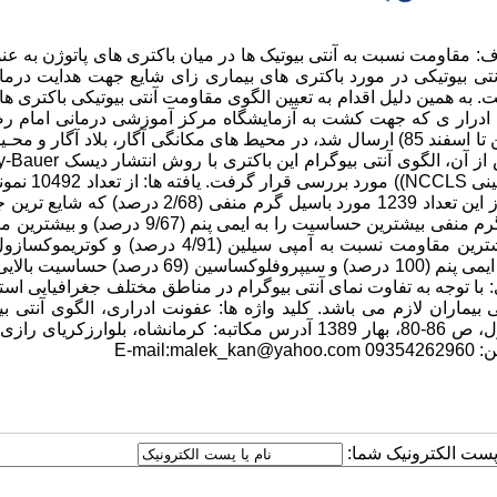
رش: 29/7/88 چکیده پیش زمینه و هدف: مقاومت نسبت به آنتی بیوتیک ها در میان باکتری های پاتوژن به
ی بیوتیکی در مورد باکتری های بیماری زای شایع جهت هدایت درما
 به همین دلیل اقدام به تعیین الگوی مقاومت آنتی بیوتیکی باکتری ه
های ادرار ی که جهت کشت به آزمایشگاه مرکز آموزشی درمانی امام رض
وابسته به دانشگاه علوم پزشکی کرمانشاه طی مدت 12 ماه (فروردین تا اسفند 85) ارسال شد، در محیط های مکانگی آگار، بلاد آگ
هاله عدم رشد، طبق استاندارد های کمیته ملی برای آزمایش
کشت داده شده 1815 مورد کشت مثبت (29/17 درصد) بدست آمده از این تعداد 1239 مورد باسیل گرم منفی (68
E.coli با 3/66 درصد بود. به لحاظ حساسیت آنتی بیوتیکی باسیل های گرم منفی بیشترین حساسیت را به ایمی
درصد دیده شد. در ضمن مشخص گردید که پسودوموناس تنها در برابر ایمی پنم (100 درصد) و سیپروفلوکساسین
: با توجه به تفاوت نمای آنتی بیوگرام در مناطق مختلف جغرافیایی استف
ماران لازم می باشد. کلید واژه ها: عفونت ادراری، الگوی آنتی بی
باسیل گرم منفی مجله پزشکی ارومیه، دوره بیست و یکم، شماره‌ اول، ص 86-80، بهار 1389 آدرس مکاتبه: کرمانشاه، بلوار
E-ma
ا پست الکترونیک شما: