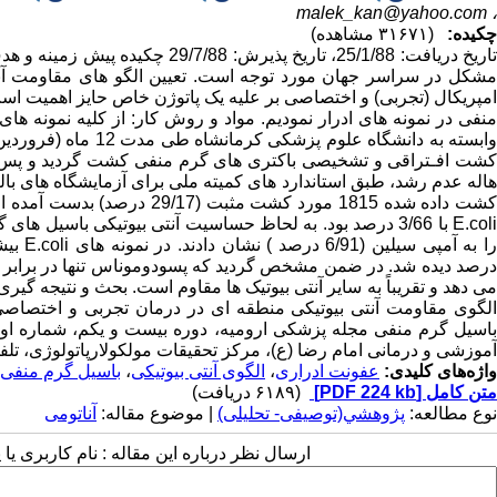
malek_kan@yahoo.com
،
چکیده:
(۳۱۶۷۱ مشاهده)
تاریخ دریافت: 25/1/88، تاریخ پذی
مشکل در سراسر جهان مورد توجه است. تعیین الگو های مقاومت آنت
امپریکال (تجربی) و اختصاصی بر علیه یک پاتوژن خاص حایز اهمیت است.
منفی در نمونه های ادرار نمودیم. مواد و روش کار: از کلیه نمونه 
می دهد و تقریباً به سایر آنتی بیوتیک ها مقاوم است. بحث و نتیجه گیری
الگوی مقاومت آنتی بیوتیکی منطقه ای در درمان تجربی و اختصاصی بی
آموزشی و درمانی امام رضا (ع)، مرکز تحقیقات مولکولارپاتولوژی، تلفن: 09354262960 il:malek_kan@yahoo.com
واژه‌های کلیدی:
عفونت ادراری
،
الگوی آنتی بیوتیکی
،
باسیل گرم منفی
متن کامل
[PDF 224 kb]
(۶۱۸۹ دریافت)
نوع مطالعه:
پژوهشي(توصیفی- تحلیلی)
| موضوع مقاله:
آناتومی
ارسال نظر درباره این مقاله : نام کاربری ی