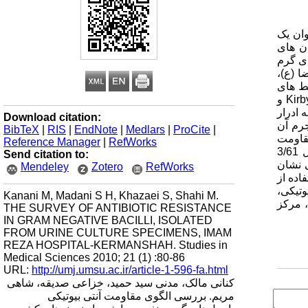
 عنوان یک
ن های
ای گرم
ا (ع)،
ار و محـیط های
کشت افـتراقی و تشخیصی باکتری های گرم منفی کشت گردید و پس از آن، الگوی آنتی بیوگرام این باکتری با روش انتشار دیسک Kirby-Bauer و
گاه های بالینی NCCLS)) مورد بررسی قرار گرفت. یافته ها: از تعداد 10492 نمونه ادرار
Download citation:
2/ درصد) که شایع ترین جرم آن
BibTeX
|
RIS
|
EndNote
|
Medlars
|
ProCite
|
 پنم (9/67 درصد) و بیشترین مقاومت
Reference Manager
|
RefWorks
را به آمپی سیلین (6/91 درصد ) نشان دادند. در نمونه های E.coli بیشترین مقاومت نسبت به آمپی سیلین (4/91 درصد) و کوتریموکسازول 3/61
Send citation to:
 (69 درصد) حساسیت بالایی نشان
Mendeley
Zotero
RefWorks
اده از
وتیکی،
Kanani M, Madani S H, Khazaei S, Shahi M.
زکریای رازی، مرکز
THE SURVEY OF ANTIBIOTIC RESISTANCE
IN GRAM NEGATIVE BACILLI, ISOLATED
FROM URINE CULTURE SPECIMENS, IMAM
REZA HOSPITAL-KERMANSHAH. Studies in
Medical Sciences 2010; 21 (1) :80-86
URL:
http://umj.umsu.ac.ir/article-1-596-fa.html
کنانی مالک، مدنی سید حمید، خزاعی صدیقه، شاهی
مریم. بررسی الگوی مقاومت آنتی بیوتیکی