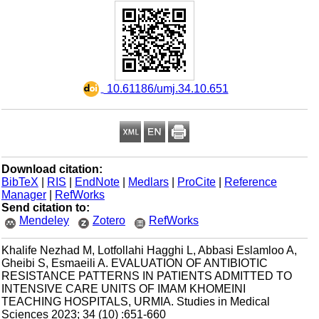
‎ 10.61186/umj.34.10.651
Download citation:
BibTeX
|
RIS
|
EndNote
|
Medlars
|
ProCite
|
Reference
Manager
|
RefWorks
Send citation to:
Mendeley
Zotero
RefWorks
Khalife Nezhad M, Lotfollahi Hagghi L, Abbasi Eslamloo A,
Gheibi S, Esmaeili A. EVALUATION OF ANTIBIOTIC
RESISTANCE PATTERNS IN PATIENTS ADMITTED TO
INTENSIVE CARE UNITS OF IMAM KHOMEINI
TEACHING HOSPITALS, URMIA. Studies in Medical
Sciences 2023; 34 (10) :651-660