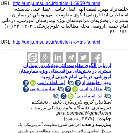
URL:
http://umj.umsu.ac.ir/article-1-5959-fa.html
خلیفه‌نژاد مهین، لطف الهی لیدا، عباسی عطا، غیبی شایسته،
اسماعیلی آیدا. ارزیابی الگوی مقاومت آنتی‌بیوتیکی در بیماران
بستری در بخش‌های مراقبت‌های ویژه بیمارستان آموزشی، درمانی
امام خمینی ارومیه. مجله مطالعات علوم پزشکی. ۱۴۰۲; ۳۴ (۱۰)
:۶۵۱-۶۶۰
URL:
http://umj.umsu.ac.ir/article-۱-۵۹۵۹-fa.html
ارزیابی الگوی مقاومت آنتی‌بیوتیکی در بیماران
بستری در بخش‌های مراقبت‌های ویژه بیمارستان
آموزشی، درمانی امام خمینی ارومیه
لیدا لطف الهی
،
مهین خلیفه‌نژاد
شایسته غیبی
،
عطا عباسی
،
*
آیدا اسماعیلی
،
استادیار، گروه داروسازی بالینی، دانشکده
داروسازی، دانشگاه علوم پزشکی ارومیه ،
ph.a.esmaeili@gmail.com
چکیده:
(۳۷۷۷ مشاهده)
پیش‌زمینه و هدف:
افزایش شیوع مقاومت آنتی‌بیوتیکی یک
مشکل اساسی سلامت عمومی است. مطالعه حاضر باهدف