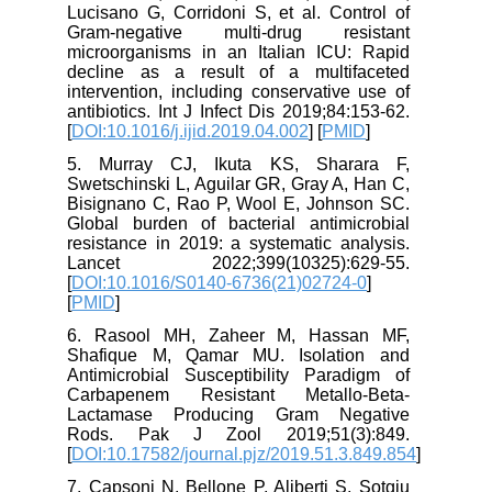
Lucisano G, Corridoni S, et al. Control of
Gram-negative multi-drug resistant
microorganisms in an Italian ICU: Rapid
decline as a result of a multifaceted
intervention, including conservative use of
antibiotics. Int J Infect Dis 2019;84:153-62.
[
DOI:10.1016/j.ijid.2019.04.002
] [
PMID
]
5. Murray CJ, Ikuta KS, Sharara F,
Swetschinski L, Aguilar GR, Gray A, Han C,
Bisignano C, Rao P, Wool E, Johnson SC.
Global burden of bacterial antimicrobial
resistance in 2019: a systematic analysis.
Lancet 2022;399(10325):629-55.
[
DOI:10.1016/S0140-6736(21)02724-0
]
[
PMID
]
6. Rasool MH, Zaheer M, Hassan MF,
Shafique M, Qamar MU. Isolation and
Antimicrobial Susceptibility Paradigm of
Carbapenem Resistant Metallo-Beta-
Lactamase Producing Gram Negative
Rods. Pak J Zool 2019;51(3):849.
[
DOI:10.17582/journal.pjz/2019.51.3.849.854
]
7. Capsoni N, Bellone P, Aliberti S, Sotgiu