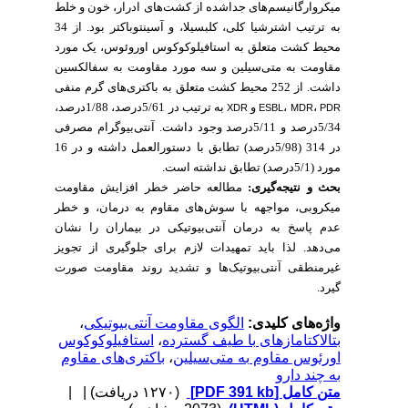
میکروارگانیسم‌های جداشده از کشت‌های ادرار، خون و خلط
به ترتیب اشترشیا کلی، کلبسیلا، و آسینتوباکتر بود. از 34
محیط کشت متعلق به استافیلوکوکوس اوروئوس، یک مورد
مقاومت به متی‌سیلین و سه مورد مقاومت به سفالکسین
داشت. از 252 محیط کشت متعلق به باکتری‌های گرم منفی
به ترتیب در 5/61درصد، 1/88درصد،
و
،
،
XDR
ESBL
MDR
PDR
5/34درصد و 5/11درصد وجود داشت. آنتی‌بیوگرام مصرفی
در 314 (5/98درصد) تطابق با دستورالعمل­ داشته و در 16
مورد (5/1درصد) تطابق نداشته است.
بحث و نتیجه‌گیری:
مطالعه حاضر خطر افزایش مقاومت
میکروبی، مواجهه با سوش‌های مقاوم به درمان، و خطر
عدم پاسخ به درمان آنتی‌بیوتیکی در بیماران را نشان
می‌دهد. لذا باید تمهیدات لازم برای جلوگیری از تجویز
غیرمنطقی آنتی‌بیوتیک‌ها و تشدید روند مقاومت صورت
گیرد.
،
الگوی مقاومت آنتی‌بیوتیکی
واژه‌های کلیدی:
استافیلوکوکوس
،
بتالاکتامازهای با طیف گسترده
باکتری‌های مقاوم
،
اورئوس مقاوم به متی‌سیلین
به چند دارو
| |
(۱۲۷۰ دریافت)
[PDF 391 kb]
متن کامل