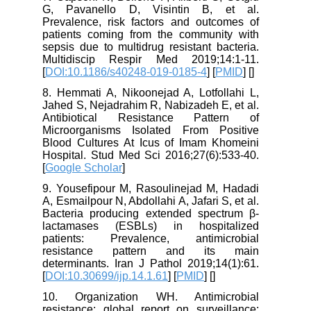
G, Pavanello D, Visintin B, et al.
Prevalence, risk factors and outcomes of
patients coming from the community with
sepsis due to multidrug resistant bacteria.
Multidiscip Respir Med 2019;14:1-11.
[
DOI:10.1186/s40248-019-0185-4
] [
PMID
] [
]
8. Hemmati A, Nikoonejad A, Lotfollahi L,
Jahed S, Nejadrahim R, Nabizadeh E, et al.
Antibiotical Resistance Pattern of
Microorganisms Isolated From Positive
Blood Cultures At Icus of Imam Khomeini
Hospital. Stud Med Sci 2016;27(6):533-40.
[
Google Scholar
]
9. Yousefipour M, Rasoulinejad M, Hadadi
A, Esmailpour N, Abdollahi A, Jafari S, et al.
Bacteria producing extended spectrum β-
lactamases (ESBLs) in hospitalized
patients: Prevalence, antimicrobial
resistance pattern and its main
determinants. Iran J Pathol 2019;14(1):61.
[
DOI:10.30699/ijp.14.1.61
] [
PMID
] [
]
10. Organization WH. Antimicrobial
resistance: global report on surveillance: