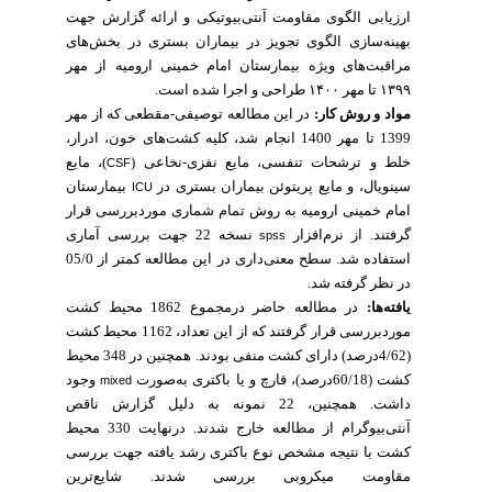
ارزیابی الگوی مقاومت آنتی‌بیوتیکی و ارائه گزارش جهت
بهینه‌سازی الگوی تجویز در بیماران بستری در بخش‌های
مراقبت‌های ویژه بیمارستان امام خمینی ارومیه از مهر
۱۳۹۹ تا مهر ۱۴۰۰ طراحی و اجرا شده است.
مواد و روش کار:
در این مطالعه توصیفی-مقطعی که از مهر
1399 تا مهر 1400 انجام شد، کلیه کشت‌های خون، ادرار،
خلط و ترشحات تنفسی، مایع نفزی-نخاعی (
)، مایع
CSF
سینویال، و مایع پریتوئن بیماران بستری در
بیمارستان
ICU
امام خمینی ارومیه به روش تمام شماری موردبررسی قرار
گرفتند. از نرم‌افزار
نسخه 22 جهت بررسی آماری
spss
استفاده شد. سطح معنی‌داری در این مطالعه کمتر از 05/0
در نظر گرفته شد.
یافته‌ها:
در مطالعه حاضر درمجموع 1862 محیط کشت
موردبررسی قرار گرفتند که از این تعداد، 1162 محیط کشت
(4/62درصد) دارای کشت منفی بودند. همچنین در 348 محیط
کشت (60/18درصد)، قارچ و یا باکتری به‌صورت
وجود
mixed
داشت. همچنین، 22 نمونه به دلیل گزارش ناقص
آنتی‌بیوگرام از مطالعه خارج شدند. درنهایت 330 محیط
کشت با نتیجه مشخص نوع باکتری رشد یافته جهت بررسی
مقاومت میکروبی بررسی شدند. شایع‌ترین