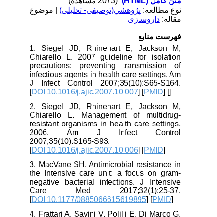
متن کامل (HTML)
(2073 مشاهده)
نوع مطالعه:
پژوهشي(توصیفی- تحلیلی)
| موضوع
مقاله:
داروسازی
فهرست منابع
1. Siegel JD, Rhinehart E, Jackson M,
Chiarello L. 2007 guideline for isolation
precautions: preventing transmission of
infectious agents in health care settings. Am
J Infect Control 2007;35(10):S65-S164.
[
DOI:10.1016/j.ajic.2007.10.007
] [
PMID
] [
]
2. Siegel JD, Rhinehart E, Jackson M,
Chiarello L. Management of multidrug-
resistant organisms in health care settings,
2006. Am J Infect Control
2007;35(10):S165-S93.
[
DOI:10.1016/j.ajic.2007.10.006
] [
PMID
]
3. MacVane SH. Antimicrobial resistance in
the intensive care unit: a focus on gram-
negative bacterial infections. J Intensive
Care Med 2017;32(1):25-37.
[
DOI:10.1177/0885066615619895
] [
PMID
]
4. Frattari A, Savini V, Polilli E, Di Marco G,