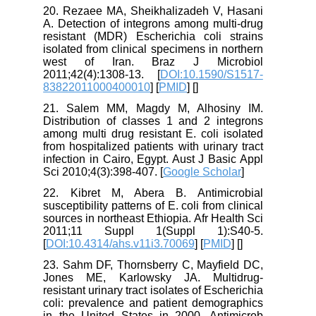
20. Rezaee MA, Sheikhalizadeh V, Hasani
A. Detection of integrons among multi-drug
resistant (MDR) Escherichia coli strains
isolated from clinical specimens in northern
west of Iran. Braz J Microbiol
2011;42(4):1308-13. [
DOI:10.1590/S1517-
83822011000400010
] [
PMID
] [
]
21. Salem MM, Magdy M, Alhosiny IM.
Distribution of classes 1 and 2 integrons
among multi drug resistant E. coli isolated
from hospitalized patients with urinary tract
infection in Cairo, Egypt. Aust J Basic Appl
Sci 2010;4(3):398-407. [
Google Scholar
]
22. Kibret M, Abera B. Antimicrobial
susceptibility patterns of E. coli from clinical
sources in northeast Ethiopia. Afr Health Sci
2011;11 Suppl 1(Suppl 1):S40-5.
[
DOI:10.4314/ahs.v11i3.70069
] [
PMID
] [
]
23. Sahm DF, Thornsberry C, Mayfield DC,
Jones ME, Karlowsky JA. Multidrug-
resistant urinary tract isolates of Escherichia
coli: prevalence and patient demographics
in the United States in 2000. Antimicrob