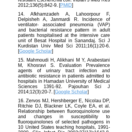
2012;136(5):842-9. [
PMID
]
14. Afkhamzadeh A, Lahoorpour F,
Delpisheh A, Janmardi R. Incidence of
ventilator- associated pneumonia (VAP)
and bacterial resistance pattern in adult
patients hospitalised at the intensive care
unit of Besat Hospital in Sanandaj. Sci J
Kurdistan Univ Med Sci 2011;16(1):20-6.
[
Google Scholar
]
15. Mahmoudi H, Alikhani M Y, Arabestani
M, Khosravi S. Evaluation Prevalence
agents of urinary tract infection and
antibiotic resistance in patients admitted to
hospitals in Hamadan University of Medical
Sciences 1391-92. Pajouhan Sci J
2014;12(3):20-7. [
Google Scholar
]
16. Zervos MJ, Hershberger E, Nicolau DP,
Ritchie DJ, Blackner LK, Coyle EA, et al.
Relationship between fluoroquinolone use
and changes in susceptibility to
fluoroquinolones of selected pathogens in
10 United States teaching hospitals, 1991-