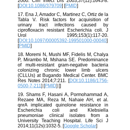
2000. Clin Infect Dis 2003;37(12):1643-8.
[
DOI:10.1086/379709
] [
PMID
]
17. Ena J, Amador C, Martinez C, Ortiz de la
Tabla V. Risk factors for acquisition of
urinary tract infections caused by
ciprofloxacin resistant Escherichia coli. J
Urol 1995;153(1):117-20.
[
DOI:10.1097/00005392-199501000-00040
]
[
PMID
]
18. Moremi N, Mushi MF, Fidelis M, Chalya
P, Mirambo M, Mshana SE. Predominance
of multi-resistant gram-negative bacteria
colonizing chronic lower limb ulcers
(CLLUs) at Bugando Medical Center. BMC
Res Notes 2014;7:211. [
DOI:10.1186/1756-
0500-7-211
] [
PMID
] [
]
19. Shams F, Hasani A, Pormohammad A,
Rezaee MA, Reza M, Nahaie AH, et al.
qnrA implicated quinolone resistance in
Escherichia coli and Klebsiella
pneumoniae clinical isolates from a
University Teaching Hospital. Life Sci J
2014;11(12s):1032-5. [
Google Scholar
]