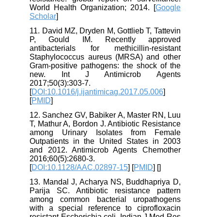
World Health Organization; 2014. [
Google
Scholar
]
11. David MZ, Dryden M, Gottlieb T, Tattevin
P, Gould IM. Recently approved
antibacterials for methicillin-resistant
Staphylococcus aureus (MRSA) and other
Gram-positive pathogens: the shock of the
new. Int J Antimicrob Agents
2017;50(3):303-7.
[
DOI:10.1016/j.ijantimicag.2017.05.006
]
[
PMID
]
12. Sanchez GV, Babiker A, Master RN, Luu
T, Mathur A, Bordon J. Antibiotic Resistance
among Urinary Isolates from Female
Outpatients in the United States in 2003
and 2012. Antimicrob Agents Chemother
2016;60(5):2680-3.
[
DOI:10.1128/AAC.02897-15
] [
PMID
] [
]
13. Mandal J, Acharya NS, Buddhapriya D,
Parija SC. Antibiotic resistance pattern
among common bacterial uropathogens
with a special reference to ciprofloxacin
resistant Escherichia coli. Indian J Med Res