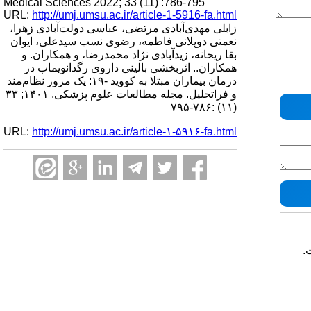
Medical Sciences 2022; 33 (11) :786-795
URL:
http://umj.umsu.ac.ir/article-1-5916-fa.html
زابلی مهدی‌آبادی مرتضی، عباسی دولت‌آبادی زهرا،
نعمتی دوپلانی فاطمه، رضوی نسب سیدعلی، ایوان
بقا ریحانه، زیدآبادی نژاد محمدرضا، و همکاران. و
همکاران.. اثربخشی بالینی داروی رگدانویماب در
درمان بیماران مبتلا به کووید -۱۹: یک مرور نظام‌مند
و فراتحلیل. مجله مطالعات علوم پزشکی. ۱۴۰۱; ۳۳
(۱۱) :۷۸۶-۷۹۵
URL:
http://umj.umsu.ac.ir/article-۱-۵۹۱۶-fa.html
.