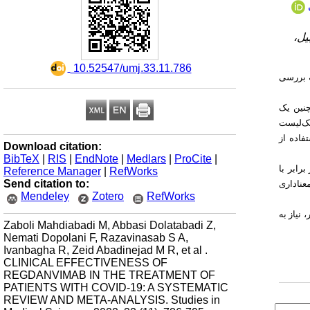
یل،
‎ 10.52547/umj.33.11.786
ف از این مطالعه بررسی
. همچنین یک
چک‌لیست
فاده از
Download citation:
BibTeX
|
RIS
|
EndNote
|
Medlars
|
ProCite
|
رابر با
Reference Manager
|
RefWorks
Send citation to:
ثیر معناداری
Mendeley
Zotero
RefWorks
ر کاهش مرگ‌و‌میر، نیاز به
Zaboli Mahdiabadi M, Abbasi Dolatabadi Z,
Nemati Dopolani F, Razavinasab S A,
Ivanbagha R, Zeid Abadinejad M R, et al .
CLINICAL EFFECTIVENESS OF
REGDANVIMAB IN THE TREATMENT OF
PATIENTS WITH COVID-19: A SYSTEMATIC
REVIEW AND META-ANALYSIS. Studies in