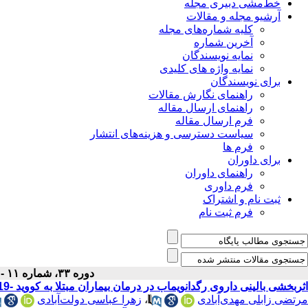
خط‌مشی دبیری مجله
آرشیو مجله و مقالات
کلیه شماره‌های مجله
آخرین شماره
نمایه نویسندگان
نمایه واژه های کلیدی
برای نویسندگان
راهنمای نگارش مقالات
راهنمای ارسال مقاله
فرم ارسال مقاله
سیاست دسترسی و هزینه‌های انتشار
فرم ها
برای داوران
راهنمای داوران
فرم داوری
ثبت نام و اشتراک
فرم ثبت نام
دوره ۳۳، شماره ۱۱ - ( ۱۰-۱۴۰۱ )
اثربخشی بالینی داروی رگدانویماب در درمان بیماران مبتلا به کووید -19: یک مرور نظام‌مند و فراتحلیل
مرتضی زابلی مهدی‌آبادی
،
زهرا عباسی دولت‌آبادی