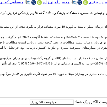
ین اورندی
،
محسن امینی‌زاده
،
مصطفی کمالی
ایمنی شناسی، دانشکده پزشکی، دانشگاه علوم پزشکی اردبیل، اردب
رگدانویماب یک آنتی‌بادی مونوکلونال است که به‌طور گسترده برای درمان بیماران مبتلا به کووید-19 مورداستفاده قرار می‌گیرد. هد
،
،
و
تا آگوست 2022 انجام گرفت
Web of science
PubMed
Cochrane Library
Scop
برای زبان و سال انتشار مطالعات در نظر گرفته نشد. ارزیابی کیفیت مطالعات با 
در بیمارستان، پیشرفت بیماری و نیاز به اکسیژن درمانی بود. فراتحلیل با است
) در گروه رگدانویماب برای میزان مرگ‌و‌میر ب
RR
ژن درمانی برابر با 43/0 (
95%
56/0– 34/0) بود. اما تأ
CI
CI
: یافته‌های نتایج فراتحلیل نشان داد که رگدانویماب باعث کاهش طول مدت بستری در بیماران مبتلا به کووید-19 می‌شود، اگرچه تأثیری ب
ا پست الکترونیک شما: