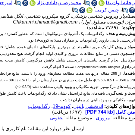
ریحانه ایوان بقا
،
محمدرضا زیدآبادی نژاد
،
امیرحس
*
،
چیمن کرمی
استادیار ویروس شناسی پزشکی، گروه میکروب شناسی، انگل شناسی و 
ایران (نویسنده مسئول اول) ،
Chkarami.chiman@gmail.com
چکیده:
(۳۷۶۹ مشاهده)
یش‌زمینه و هدف:
اثربخشی بالینی داروی رگدانویماب در بیماران مبتلا به کووید-19 بود.
واد و روش کار
: یک مرور نظام‌مند در مهم‌ترین پایگاه‌های داده‌ای عمده شامل؛
us
جستجوی دستی در منابع مطالعات مروری و کلیدی اولیه انجام گرفت. هیچ محدودیتی 
نیوکاسل انجام گرفت. پیامدهای اثربخشی شامل کاهش مرگ‌و‌میر، کاهش مدت بستری 
نرم‌افزار
نسخه 3 انجام گرفت.
Comprehensive Meta-Analysis
افته‌ها
: از 208 مقاله، درنهایت هفت مطالعه معیارهای ورود را داشتند. نتایج فراتحلیل نشان داد که مقدار نسبت خطر (
23/0
95% 02/1 – 05/0)، طول مدت بستری در بیمارستان برابر با 15/1- (
95% 49/0- – 80/1-) و نیاز به اکسی
CI
بر پیامدهای مرگ‌و‌میر، تهویه مکانیکی و بهبود بالینی مشاهده نشد (05/0 <
).
p
حث و نتیجه‌گیری
تهویه مکانیکی و بهبود بالینی در بیماران نداشت.
واژه‌های کلیدی:
اثربخشی بالینی
،
کووید-19
،
رگدانویماب
متن کامل
[PDF 744 kb]
(۱۶۹۷ دریافت)
نوع مطالعه:
مروری
| موضوع مقاله:
عفونی
ارسال نظر درباره این مقاله : نام کاربری ی