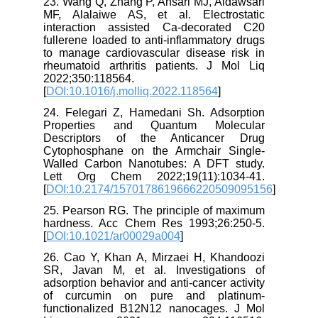
23. Wang Q, Zhang P, Ansari MJ, Aldawsari
MF, Alalaiwe AS, et al. Electrostatic
interaction assisted Ca-decorated C20
fullerene loaded to anti-inflammatory drugs
to manage cardiovascular disease risk in
rheumatoid arthritis patients. J Mol Liq
2022;350:118564.
[
DOI:10.1016/j.molliq.2022.118564
]
24. Felegari Z, Hamedani Sh. Adsorption
Properties and Quantum Molecular
Descriptors of the Anticancer Drug
Cytophosphane on the Armchair Single-
Walled Carbon Nanotubes: A DFT study.
Lett Org Chem 2022;19(11):1034-41.
[
DOI:10.2174/1570178619666220509095156
]
25. Pearson RG. The principle of maximum
hardness. Acc Chem Res 1993;26:250-5.
[
DOI:10.1021/ar00029a004
]
26. Cao Y, Khan A, Mirzaei H, Khandoozi
SR, Javan M, et al. Investigations of
adsorption behavior and anti-cancer activity
of curcumin on pure and platinum-
functionalized B12N12 nanocages. J Mol