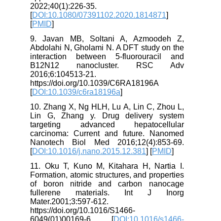
2022;40(1):226-35.
[
DOI:10.1080/07391102.2020.1814871
]
[
PMID
]
9. Javan MB, Soltani A, Azmoodeh Z,
Abdolahi N, Gholami N. A DFT study on the
interaction between 5-fluorouracil and
B12N12 nanocluster. RSC Adv
2016;6:104513-21.
https://doi.org/10.1039/C6RA18196A
[
DOI:10.1039/c6ra18196a
]
10. Zhang X, Ng HLH, Lu A, Lin C, Zhou L,
Lin G, Zhang y. Drug delivery system
targeting advanced hepatocellular
carcinoma: Current and future. Nanomed
Nanotech Biol Med 2016;12(4):853-69.
[
DOI:10.1016/j.nano.2015.12.381
] [
PMID
]
11. Oku T, Kuno M, Kitahara H, Nartia I.
Formation, atomic structures, and properties
of boron nitride and carbon nanocage
fullerene materials. Int J Inorg
Mater.2001;3:597-612.
https://doi.org/10.1016/S1466-
6049(01)00169-6 [
DOI:10.1016/s1466-