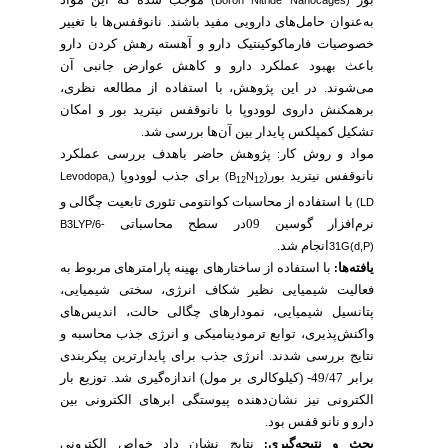
بور
موجب شده که این مواد
(Boron Nitride Nanocages)
به‌عنوان حامل‌های دارویی مفید باشند. نانوقفس‌ها با
تغییر
خصوصیات
فارماکوکینتیک دارو و آهسته
رهش
کردن دارو
باعث
بهبود
عملکرد
دارو
و کاهش
عوارض
جانبی
آن
می‌شوند.
در
این
پژوهش،
با
استفاده
از
مطالعه
نظری،
برهمکنش
داروی
لوودوپا
با نانوقفس
نیترید بور
و
امکان
تشکیل
کمپلکس
پایدار
بین
آن‌ها
بررسی
شد
.
مواد
و
روش کار
پژوهش حاضر باهدف بررسی عملکرد
:
نانوقفس نیترید بور
برای جذب لوودوپا
(Levodopa,
)
N
(B
12
12
با استفاده از محاسبات کوانتومی
تئوری
تابعیت
چگالی و
LD)
نرم‌افزار گوسین 09در
سطح
محاسباتی
B3LYP/6-
انجام شد.
31G(d,P)
یافته‌ها
با
استفاده
از ساختارهای
بهینه پارامترهای مربوط به
:
فعالیت شیمیایی نظیر شکاف انرژی، سختی
شیمیایی،
پتانسیل شیمیایی، نمودارهای چگالی حالت، اندیس‌های
واکنش‌پذیری، توابع ترمودینامیکی و انرژی جذب
محاسبه
و
نتایج
بررسی
شدند
انرژی جذب برای پایدارترین پیکربندی
.
برابر 49/47-
(ک
یلوکالری
بر مول) اندازه‌گیری
شد.
توزیع
بار
الکترونی
نیز
نشان‌دهنده
پیوستگی
ابرهای
الکترونی
بین
دارو و نانو قفس بود.
بحث و نتیجه‌گیری
نتایج
نشان
داد خواص الکترونی
: