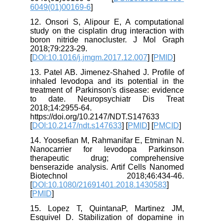
6049(01)00169-6
]
12. Onsori S, Alipour E, A computational
study on the cisplatin drug interaction with
boron nitride nanocluster. J Mol Graph
2018;79:223-29.
[
DOI:10.1016/j.jmgm.2017.12.007
] [
PMID
]
13. Patel AB. Jimenez-Shahed J. Profile of
inhaled levodopa and its potential in the
treatment of Parkinson's disease: evidence
to date. Neuropsychiatr Dis Treat
2018;14:2955-64.
https://doi.org/10.2147/NDT.S147633
[
DOI:10.2147/ndt.s147633
] [
PMID
] [
PMCID
]
14. Yoosefian M, Rahmanifar E, Etminan N.
Nanocarrier for levodopa Parkinson
therapeutic drug; comprehensive
benserazide analysis. Artif Cells Nanomed
Biotechnol 2018;46:434-46.
[
DOI:10.1080/21691401.2018.1430583
]
[
PMID
]
15. Lopez T, QuintanaP, Martinez JM,
Esquivel D. Stabilization of dopamine in