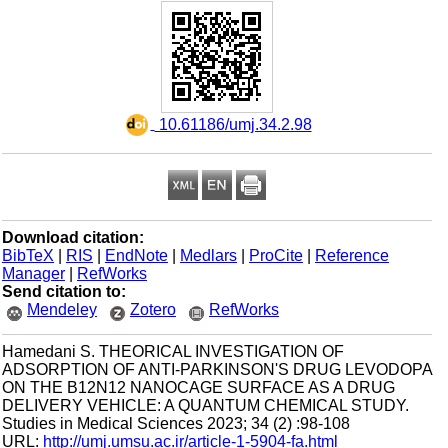
‎ 10.61186/umj.34.2.98
Download citation:
BibTeX
|
RIS
|
EndNote
|
Medlars
|
ProCite
|
Reference
Manager
|
RefWorks
Send citation to:
Mendeley
Zotero
RefWorks
Hamedani S. THEORICAL INVESTIGATION OF
ADSORPTION OF ANTI-PARKINSON'S DRUG LEVODOPA
ON THE B12N12 NANOCAGE SURFACE AS A DRUG
DELIVERY VEHICLE: A QUANTUM CHEMICAL STUDY.
Studies in Medical Sciences 2023; 34 (2) :98-108
URL:
http://umj.umsu.ac.ir/article-1-5904-fa.html