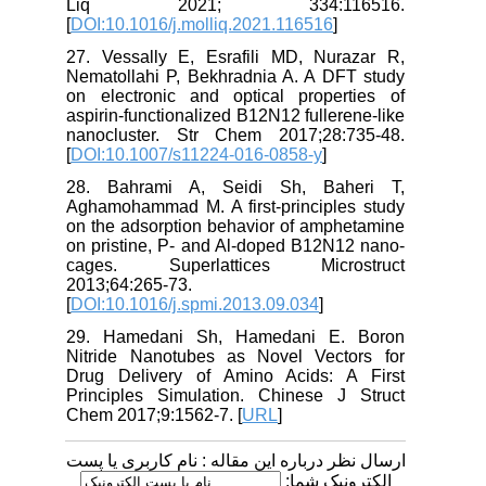
Liq 2021; 334:116516.
[
DOI:10.1016/j.molliq.2021.116516
]
27. Vessally E, Esrafili MD, Nurazar R,
Nematollahi P, Bekhradnia A. A DFT study
on electronic and optical properties of
aspirin-functionalized B12N12 fullerene-like
nanocluster. Str Chem 2017;28:735-48.
[
DOI:10.1007/s11224-016-0858-y
]
28. Bahrami A, Seidi Sh, Baheri T,
Aghamohammad M. A first-principles study
on the adsorption behavior of amphetamine
on pristine, P- and Al-doped B12N12 nano-
cages. Superlattices Microstruct
2013;64:265-73.
[
DOI:10.1016/j.spmi.2013.09.034
]
29. Hamedani Sh, Hamedani E. Boron
Nitride Nanotubes as Novel Vectors for
Drug Delivery of Amino Acids: A First
Principles Simulation. Chinese J Struct
Chem 2017;9:1562-7. [
URL
]
ارسال نظر درباره این مقاله : نام کاربری یا پست
الکترونیک شما: