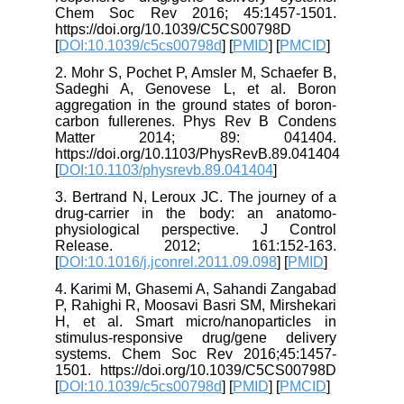
Chem Soc Rev 2016; 45:1457-1501.
https://doi.org/10.1039/C5CS00798D
[
DOI:10.1039/c5cs00798d
] [
PMID
] [
PMCID
]
2. Mohr S, Pochet P, Amsler M, Schaefer B,
Sadeghi A, Genovese L, et al. Boron
aggregation in the ground states of boron-
carbon fullerenes. Phys Rev B Condens
Matter 2014; 89: 041404.
https://doi.org/10.1103/PhysRevB.89.041404
[
DOI:10.1103/physrevb.89.041404
]
3. Bertrand N, Leroux JC. The journey of a
drug-carrier in the body: an anatomo-
physiological perspective. J Control
Release. 2012; 161:152-163.
[
DOI:10.1016/j.jconrel.2011.09.098
] [
PMID
]
4. Karimi M, Ghasemi A, Sahandi Zangabad
P, Rahighi R, Moosavi Basri SM, Mirshekari
H, et al. Smart micro/nanoparticles in
stimulus-responsive drug/gene delivery
systems. Chem Soc Rev 2016;45:1457-
1501. https://doi.org/10.1039/C5CS00798D
[
DOI:10.1039/c5cs00798d
] [
PMID
] [
PMCID
]