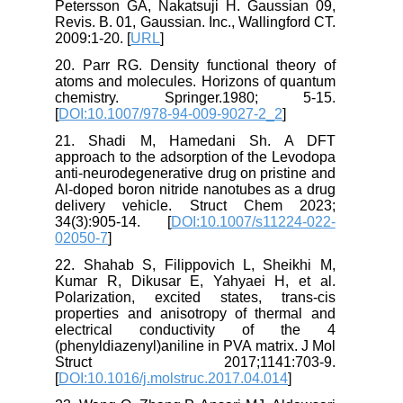
Petersson GA, Nakatsuji H. Gaussian 09,
Revis. B. 01, Gaussian. Inc., Wallingford CT.
2009:1-20. [
URL
]
20. Parr RG. Density functional theory of
atoms and molecules. Horizons of quantum
chemistry. Springer.1980; 5-15.
[
DOI:10.1007/978-94-009-9027-2_2
]
21. Shadi M, Hamedani Sh. A DFT
approach to the adsorption of the Levodopa
anti-neurodegenerative drug on pristine and
Al-doped boron nitride nanotubes as a drug
delivery vehicle. Struct Chem 2023;
34(3):905-14. [
DOI:10.1007/s11224-022-
02050-7
]
22. Shahab S, Filippovich L, Sheikhi M,
Kumar R, Dikusar E, Yahyaei H, et al.
Polarization, excited states, trans-cis
properties and anisotropy of thermal and
electrical conductivity of the 4
(phenyldiazenyl)aniline in PVA matrix. J Mol
Struct 2017;1141:703-9.
[
DOI:10.1016/j.molstruc.2017.04.014
]