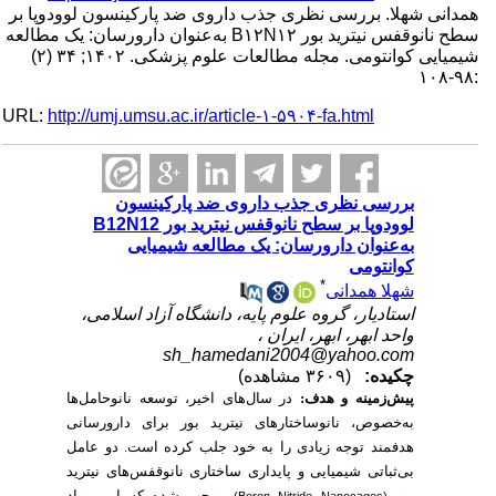
همدانی شهلا. بررسی نظری جذب داروی ضد پارکینسون لوودوپا بر
سطح نانوقفس نیترید بور B۱۲N۱۲ به‌عنوان دارورسان: یک مطالعه
شیمیایی کوانتومی. مجله مطالعات علوم پزشکی. ۱۴۰۲; ۳۴ (۲)
:۹۸-۱۰۸
URL:
http://umj.umsu.ac.ir/article-۱-۵۹۰۴-fa.html
بررسی نظری جذب داروی ضد پارکینسون
لوودوپا بر سطح نانوقفس نیترید بور B12N12
به‌عنوان دارورسان: یک مطالعه شیمیایی
کوانتومی
*
شهلا همدانی
استادیار، گروه علوم پایه، دانشگاه آزاد اسلامی،
واحد ابهر، ابهر، ایران ،
sh_hamedani2004@yahoo.com
چکیده:
(۳۶۰۹ مشاهده)
پیش‌زمینه و هدف:
در سال‌های اخیر، توسعه نانوحامل‌ها
به‌خصوص، نانوساختارهای نیترید بور برای دارورسانی
هدفمند توجه زیادی را به خود جلب کرده است. دو عامل
بی‌ثباتی شیمیایی و پایداری ساختاری نانوقفس‌های نیترید