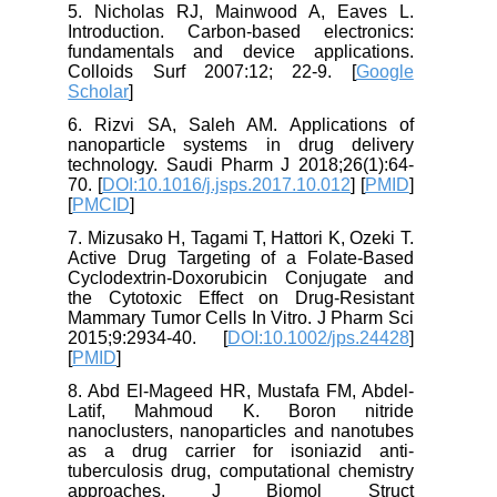
5. Nicholas RJ, Mainwood A, Eaves L.
Introduction. Carbon-based electronics:
fundamentals and device applications.
Colloids Surf 2007:12; 22-9. [
Google
Scholar
]
6. Rizvi SA, Saleh AM. Applications of
nanoparticle systems in drug delivery
technology. Saudi Pharm J 2018;26(1):64-
70. [
DOI:10.1016/j.jsps.2017.10.012
] [
PMID
]
[
PMCID
]
7. Mizusako H, Tagami T, Hattori K, Ozeki T.
Active Drug Targeting of a Folate-Based
Cyclodextrin-Doxorubicin Conjugate and
the Cytotoxic Effect on Drug‐Resistant
Mammary Tumor Cells In Vitro. J Pharm Sci
2015;9:2934-40. [
DOI:10.1002/jps.24428
]
[
PMID
]
8. Abd El-Mageed HR, Mustafa FM, Abdel-
Latif, Mahmoud K. Boron nitride
nanoclusters, nanoparticles and nanotubes
as a drug carrier for isoniazid anti-
tuberculosis drug, computational chemistry
approaches. J Biomol Struct