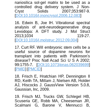
nanosilica sol-gel matrix to be used as a
controlled drug delivery system. J Non-
Cryst Solids 2007;353:987-9.
[
DOI:10.1016/j.jnoncrysol.2006.12.083
]
16. Edwin B, Joe IH. Vibrational spectral
analysis of anti-neurodegenerative drug
Levodopa: A DFT study. J Mol Struct
2013;1034 119-27.
[
DOI:10.1016/j.molstruc.2012.09.004
]
17. Curt RF. Will embryonic stem cells be a
useful source of dopamine neurons for
transplant into patients with Parkinson's
disease? Proc Natl Acad Sci U S A 2002;
99:1755-7. [
DOI:10.1073/pnas.062039699
]
[
PMID
] [
PMCID
]
18. Frisch E, Hratchian HP, Dennington II
RD, Keith TA, Millam J, Nielsen AB, Holder
AJ, Hiscocks J. GaussView Version 5.0.8,
Gaussian, Inc, 2009.
19. Frisch MJ, Trucks GW, Schlegel HB,
Scuseria GE, Robb MA, Cheeseman JR,
Scalmani G, Barone V, Mennucci B,