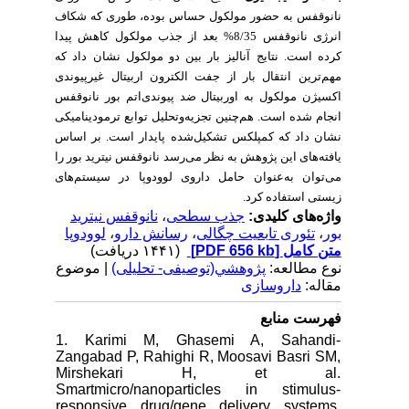
نانوقفس به حضور مولکول حساس بوده، طوری که شکاف
انرژی نانوقفس 8/35% بعد از جذب مولکول کاهش پیدا
کرده است. نتایج
آنالیز
بار بین
دو
مولکول نشان
داد که
مهم‌ترین انتقال بار از جفت الکترون اربیتال غیرپیوندی
اکسیژن مولکول به اوربیتال ضد
پیوندی‌اتم بور نانوقفس
انجام شده است. هم‌چنین
تجزیه‌وتحلیل توابع ترمودینامیکی
نشان داد که کمپلکس تشکیل‌شده پایدار است. بر اساس
یافته‌های
این
پژوهش
به
نظر
می‌رسد
نانوقفس
نیترید بور
را
می‌توان
به‌عنوان
حامل
داروی
لوودوپا
در
سیستم‌های
زیستی استفاده کرد.
نانوقفس نیترید
،
جذب سطحی
واژه‌های کلیدی:
لوودوپا
،
رسانش دارو
،
تئوری تابعیت چگالی
،
بور
(۱۴۴۱ دریافت)
[PDF 656 kb]
متن کامل
نوع مطالعه:
پژوهشي(توصیفی- تحلیلی)
| موضوع
مقاله:
داروسازی
فهرست منابع
1. Karimi M, Ghasemi A, Sahandi-
Zangabad P, Rahighi R, Moosavi Basri SM,
Mirshekari H, et al.
Smartmicro/nanoparticles in stimulus-
responsive drug/gene delivery systems.