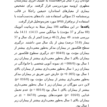
کودکان زیر 5 سال مراجعه‌کننده به کلینیک آلرژی بیمارستان
مطهری ارومیه موردبررسی قرار گرفتند. برای تشخیص
بیماری از معیارهای استاندارد حنیفین راجکا در قالب
پرسشنامه 25 سؤالی استفاده شد. داده‌های به‌دست‌آمده با
استفاده از نرم‌افزار
مورد تجزیه‌وتحلیل قرار گرفت.
SPSS
یافته‌ها
: در این مطالعه 106 بیمار مبتلا به درماتیت آتوپیک
(69 مذکر و 37 مؤنث) با میانگین سنی 14.13± 14.11 ماه
بررسی شدند. 49 بیمار (46.2 درصد) کمتر از یک سال و 57
بیمار (53.8 درصد) بیش از یک سال سن داشتند. درگیری
سطح فلکسور در بیماران مذکر به‌طور معنی‌داری بیشتر از
بیماران مؤنث بود (004/0 =
. درگیری سطوح فلکسور در
p
(
بیماران بالای 1 سال به‌طور معنی‌داری بیشتر از بیماران زیر
1 سال بود (006/0 =
. نمونه آتوپی شخصی یا خانوادگی در
p
(
بیماران زیر 1 سال به‌طور معنی‌داری بیشتر از بیماران بالای
1 سال بود (005. 0=
)
خارش حین تعریق در بیماران مذکر
.
p
به‌طور معنی‌داری بیشتر از بیماران مؤنث بود (016/0 =
).
p
لاین دنی مورگان در بیماران زیر 1 سال به‌طور معنی‌داری
بیشتر از بیماران بالای 1 سال بود (001/0 =
). عدم تحمل
p
غذایی (016/0 =
) عفونت‌های پوستی (047/0 =
در
p
(
p
بیماران بالای 1 سال به‌طور معنی‌داری بیشتر از بیماران زیر
1 سال بود.