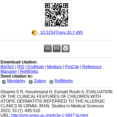
‎ 10.52547/umj.33.7.495
Download citation:
BibTeX
|
RIS
|
EndNote
|
Medlars
|
ProCite
|
Reference
Manager
|
RefWorks
Send citation to:
Mendeley
Zotero
RefWorks
Ghaemi S R, Houshmand H, Esmaili Rouhi A. EVALUATION
OF THE CLINICAL FEATURES OF CHILDREN WITH
ATOPIC DERMATITIS REFERRED TO THE ALLERGIC
CLINICS IN URMIA, IRAN. Studies in Medical Sciences
2022; 33 (7) :495-510
URL:
http://umj.umsu.ac.ir/article-1-5847-fa.html