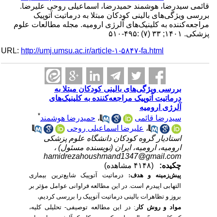
قائمی سیدرضا، هوشمند حمیدرضا، اسماعیلی روحی علیرضا.
بررسی ویژگی‌های بالینی کودکان مبتلا به درماتیت آتوپیک
مراجعه‌کننده به کلینیک‌های آلرژی ارومیه. مجله مطالعات علوم
پزشکی. ۱۴۰۱; ۳۳ (۷) :۴۹۵-۵۱۰
URL:
http://umj.umsu.ac.ir/article-۱-۵۸۴۷-fa.html
بررسی ویژگی‌های بالینی کودکان مبتلا به
درماتیت آتوپیک مراجعه‌کننده به کلینیک‌های
آلرژی ارومیه
*
سیدرضا قائمی
،
حمیدرضا هوشمند
،
علیرضا اسماعیلی روحی
استادیار گروه کودکان دانشگاه علوم پزشکی
ارومیه، ارومیه، ایران (نویسنده مسئول) ،
hamidrezahoushmand1347@gmail.com
چکیده:
(۴۱۴۸ مشاهده)
پیش‌زمینه و هدف:
درماتیت آتوپیک شایع‌ترین بیماری
التهابی اپیدرم است. در این مطالعه فراوانی عوامل مؤثر بر
بروز و تظاهرات بالینی درماتیت آتوپیک را بررسی کردیم
.
مواد و روش‌ کار
: در این مطالعه توصیفی- تحلیلی کلیه،