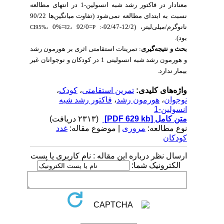
معنادار در فاکتور رشد شبه انسولین-1 در انتهای مطالعه
نسبت به ابتدای مطالعه نمی‌شود (تفاوت میانگین‌ها 90/22
نانوگرم/میلی‌لیتر، (12/2-92/47-:
، 92/0=
، 0%=
CI95%
I2
P
بود).
بحث و نتیجه‌گیری
:
تمرینات استقامتی اثری بر هورمون رشد
و هورمون رشد شبه انسولینی 1 در کودکان و نوجوانان غیر
بیمار ندارد.
واژه‌های کلیدی:
تمرین استقامتی
،
کودک
،
نوجوان
،
هورمون رشد
،
فاکتور رشد شبه
انسولین-1
متن کامل
[PDF 629 kb]
(۲۳۱۳ دریافت)
نوع مطالعه:
مروری
| موضوع مقاله:
غدد
کودکان
ارسال نظر درباره این مقاله : نام کاربری یا پست
الکترونیک شما: