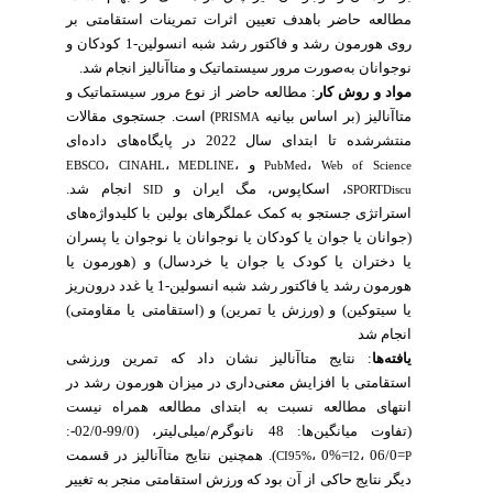
مطالعه حاضر باهدف تعیین اثرات تمرینات استقامتی بر
روی هورمون رشد و فاکتور رشد شبه انسولین-1 کودکان و
نوجوانان به‌صورت مرور سیستماتیک و متاآنالیز انجام شد.
مواد و روش‌ کار
:
مطالعه حاضر از نوع مرور سیستماتیک و
متاآنالیز (بر اساس بیانیه
) است. جستجوی مقالات
PRISMA
منتشرشده تا ابتدای سال 2022 در پایگاه‌های داده‌ای
،
و
،
،
،
EBSCO
CINAHL
MEDLINE
PubMed
Web of Science
، اسکاپوس، مگ ایران و
انجام شد.
SID
SPORTDiscu
استراتژی جستجو به کمک عملگرهای بولین با کلیدواژه‌های
(جوانان یا جوان یا کودکان یا نوجوانان یا نوجوان یا پسران
یا دختران یا کودک یا جوان یا خردسال) و (هورمون‌ یا
هورمون رشد یا فاکتور رشد شبه انسولین-1 یا غدد درون‌ریز
یا سیتوکین) و (ورزش یا تمرین) و (استقامتی یا مقاومتی)
انجام شد
یافته‌ها
:
نتایج متاآنالیز نشان داد که تمرین ورزشی
استقامتی با افزایش معنی‌داری در میزان هورمون رشد در
انتهای مطالعه نسبت به ابتدای مطالعه همراه نیست
(تفاوت میانگین‌ها: 48 نانوگرم/میلی‌لیتر، (99/0-02/0-:
، 06/0=
، 0%=
). همچنین نتایج متاآنالیز در قسمت
CI95%
I2
P
دیگر نتایج حاکی از آن بود که ورزش استقامتی منجر به تغییر