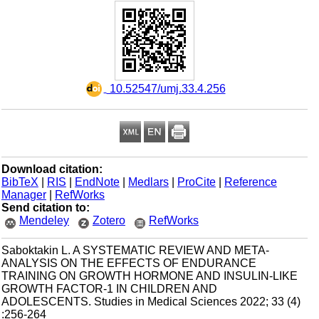
‎ 10.52547/umj.33.4.256
Download citation:
BibTeX
|
RIS
|
EndNote
|
Medlars
|
ProCite
|
Reference
Manager
|
RefWorks
Send citation to:
Mendeley
Zotero
RefWorks
Saboktakin L. A SYSTEMATIC REVIEW AND META-
ANALYSIS ON THE EFFECTS OF ENDURANCE
TRAINING ON GROWTH HORMONE AND INSULIN-LIKE
GROWTH FACTOR-1 IN CHILDREN AND
ADOLESCENTS. Studies in Medical Sciences 2022; 33 (4)
:256-264