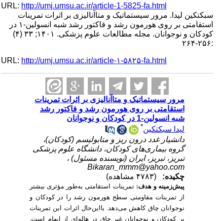
URL:
http://umj.umsu.ac.ir/article-1-5825-fa.html
سبکتکین لیدا. مرور سیستماتیک و متاآنالیزی بر اثرات تمرینات
استقامتی بر روی هورمون رشد و فاکتور رشد شبه انسولین-۱ در
کودکان و نوجوانان. مجله مطالعات علوم پزشکی. ۱۴۰۱; ۳۳ (۴)
:۲۵۶-۲۶۴
URL:
http://umj.umsu.ac.ir/article-۱-۵۸۲۵-fa.html
مرور سیستماتیک و متاآنالیزی بر اثرات تمرینات
استقامتی بر روی هورمون رشد و فاکتور رشد
شبه انسولین-1 در کودکان و نوجوانان
*
لیدا سبکتکین
دانشیار غدد درون ریز و متابولیسم (کودکان)،
گروه بیماری‌های کودکان، دانشگاه علوم پزشکی
تبریز، تبریز، ایران (نویسنده مسئول) ،
Bikaran_mmm@yahoo.com
چکیده:
(۴۷۸۳ مشاهده)
پیش‌زمینه و هدف:
تمرینات استقامتی به‌طور مؤثری بیشتر
از تمرینات مقاومتی سطح هورمون رشد را در کودکان و
نوجوانان چاق کاهش می‌دهد. بااین‌حال اثرات این تمرینات
بر کودکان و نوجوانان غیر چاق در هاله‌ای از ابهام است.