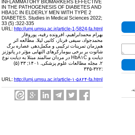
INFLAMMATORY BIOMARKERS EFFECTIVE
IN THE PATHOGENESIS OF DIABETES AND
HBA1C IN ELDERLY MEN WITH TYPE 2
DIABETES. Studies in Medical Sciences 2022;
33 (5) :322-335
URL:
http://umj.umsu.ac.ir/article-1-5824-fa.html
بهرام محمدابراهیم، افرونده رقیه، پوروقار
محمدجواد، سیفی فرناز، کاتبی لیلا. مطالعه اثر
هم‌زمان تمرینات ترکیبی و مکمل‌دهی عصاره برگ
شاتوت بر برخی بیومارکرهای التهابی مؤثر در پاتوژنز
دیابت و HbA۱C در مردان سالمند مبتلا به دیابت نوع
۲. مجله مطالعات علوم پزشکی. ۱۴۰۱; ۳۳ (۵)
:۳۲۲-۳۳۵
URL:
http://umj.umsu.ac.ir/article-۱-۵۸۲۴-fa.html
.