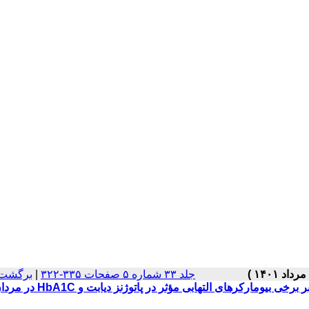
جلد ۳۳ شماره ۵ صفحات ۳۳۵-۳۲۲
|
برگشت 
مطالعه اثر هم‌زمان تمرینات ترکیبی و مکمل‌دهی عصاره برگ شاتوت بر برخی بیومارکرهای التهابی مؤثر در پاتوژنز دیا