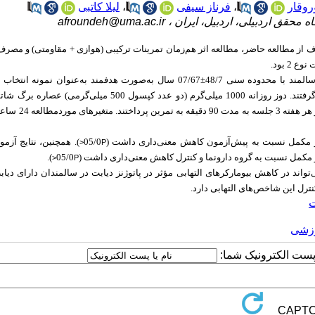
روقار
،
فرناز سیفی
،
لیلا کاتبی
 محقق اردبیلی، اردبیل، ایران ،
afroundeh@uma.ac.ir
 هدف از مطالعه حاضر، مطالعه اثر هم‌زمان تمرینات ترکیبی (هوازی + مقاومتی) و مصر
 2 بود.
نمونه انتخاب و
. دوز روزانه 1000 میلی
گرم (دو عدد کپسول 500 میلی
به مدت 2 ماه استفاده شد. گروه تمرین و تمرین+مکمل به مدت 
 مکمل نسبت به پیش‌آزمون کاهش معنی‌داری داشت (
05/0
). همچنین، نتایج آزمو
P<
مکمل نسبت به گروه دارونما و کنترل کاهش معنی‌داری داشت (
05/0
).
P<
‌تواند در کاهش
بیومارکرهای التهابی
نترل
این
شاخص‌های التهابی
دارد
.
ت
رزشی
ا پست الکترونیک شما: