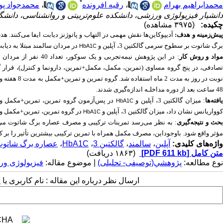
*
محمدابراهیم بهرام
،
رقیه افرونده
،
محمدجواد پو
دانشیار فیزیولوژی ورزشی، دانشکده علوم‌تربیتی و روانشناسی، دانشگاه
چکیده:
(۳۹۷۵ مشاهده)
یش‌زمینه و هدف:
آدیپوکاین‌ها
نقش
مهمی
در التهاب و پاتوژنز دیابت ایفا می‌کنند.
برگ شاتوت بر سطوح سرمی گالکتین 3، آپلین و
در مردان سالمند مبتلا به دیابت نوع
HbA1C
واد و روش کار
: در این پژوهش نیمه‌تجربی و یک سوکور، تعداد 40 نفر از مردان سالمند با محدوده سنی 48/7±07/67 سال به‌صورت هدفمند به‌عنوان
صادفی، در پنج گروه مساوی (تمرین،
مکمل،
مکمل+تمرین،
دارونما و کنترل)، قرار گرفتند
وبت
در روز
48 ساعت بعد از دوره مداخلـه اندازه‌گیری شدند.
افته‌ها
: میزان گالکتین 3،
آپلین و
در پس‌آزمون گروه تمرین، تمرین+مکمل و
HbA1C
کوواریانس نشان داد، میزان گالکتین 3،
آپلین و
در گروه تمرین، تمرین+مکمل و 
HbA1C
حث و نتیجه‌گیری
: به نظر می‌رسد
تمرینات ترکیبی و مصرف عصاره برگ شاتوت
می
مؤثر واقع شود. باوجوداین
،
مصرف
مکمل
همراه
با
تمرین
ترکیبی
بیشترین
تأثیر
را
بر
ک
واژه‌های کلیدی:
آپلین
،
سالمند
،
گالکتین 3
،
HbA1C
،
عصاره برگ شاتو
متن کامل
[PDF 611 kb]
(۱۸۶۳ دریافت)
نوع مطالعه:
پژوهشي(توصیفی- تحلیلی)
| موضوع مقاله:
فیزیولوژی و
ارسال نظر درباره این مقاله : نام کاربری ی