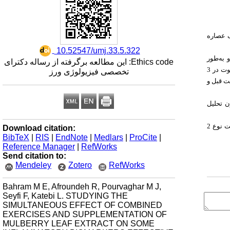
ف عصاره
‎ 10.52547/umj.33.5.322
 به‌طور
Ethics code: این مطالعه برگرفته از رساله دکترای
گرمی) عصاره برگ شاتوت در 3
تخصصی فیزیولوژی ورز
8 هفته و هر هفته 3 جلسه به مدت 90 دقیقه به تمرین پرداختند. متغیرهای موردمطالعه 24 ساعت قبل و
ن تحلیل
مؤثر در پاتوژنز دیابت در سالمندان دارای دیابت نوع 2
Download citation:
BibTeX
|
RIS
|
EndNote
|
Medlars
|
ProCite
|
Reference Manager
|
RefWorks
Send citation to:
Mendeley
Zotero
RefWorks
Bahram M E, Afroundeh R, Pourvaghar M J,
Seyfi F, Katebi L. STUDYING THE
SIMULTANEOUS EFFECT OF COMBINED
EXERCISES AND SUPPLEMENTATION OF
MULBERRY LEAF EXTRACT ON SOME