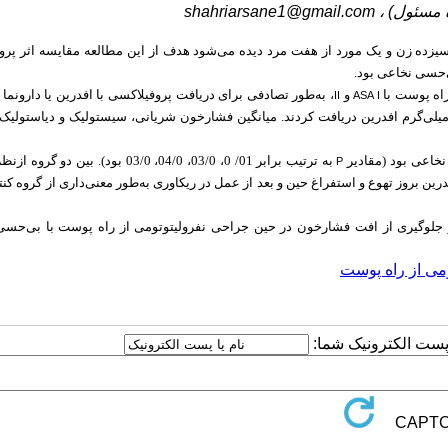
ه مسئول) ،
shahriarsane1@gmail.com
یزده زن و یک مورد از هفت مرد دیده می‌شود هدف از این مطالعه مقایسه اثر پروف
‌حسی نخاعی بود.
و
، به‌طور تصادفی برای دریافت پروفیلاکسی با افدرین یا دارونما 
II
ASA I
ل از بی‌حسی نخاعی انتخاب شدند. بیماران گروه افدرین بولوس داخل وریدی 10 میلی‌گرم افدرین دریافت کردند. میانگین فشارخون شریانی، سیستولیک و دیا
به ترتیب برابر 01/ 0، 03/0، 04/0، 03/0 بود). بین دو
P
درین
بروز تهوع و استفراغ حین و بعد از عمل در ریکاوری به‌طور معنی‌داری از گروه کن
 در جلوگیری از افت فشارخون در حین جراحی نفرولیتوتومی از راه پوست با بی‌حس
ومی از راه پوست
ا پست الکترونیک شما: