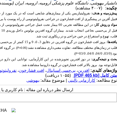
دانشیار بیهوشی، دانشگاه علوم پزشکی ارومیه، ارومیه، ایران (نویسند
چکیده:
(۴۰۰۷ مشاهده)
یش‌زمینه و هدف:
نفرولیتیازیس یکی از بیماری‌های شایعی است که در یک مورد از س
فنیل آفرین در پیشگیری از افت فشارخون در جراحی نفرولیتوتومی از راه پوست با بی
واد و روش کار:
در این مطالعه تجربی 60 بیمار تحت عمل جراحی نفرولیتوتومی از راه پوست با
قب
قلب، تهوع و استفراغ در حین جراحی و در ریکاوری ثبت شد.
افته‌ها:
بروز افت فشارخون در گروه
افدرین
در دقایق 3، 6، 9 و 15 کمتر از بی‌حسی نخاعی بود (مقادیر
لب در زمان‌های مختلف مطالعه، تفاوت معنی‌داری مشاهده نشد (
). در گروه
اف
P>0.05
بود (03/0، 04/0، 04/0، 03/0=
).
P
حث و نتیجه‌گیری:
در دوز افدرین تجویزشده در این کارآزمایی، توانایی این دارو
قابل‌توجه بود. بروز بالاتر افت فشارخون در گروه دارونما مشاهده شد.
واژه‌های کلیدی:
افدرین
،
بی‌حسی اسپاینال
،
افت فشارخون
،
نفرولیتوت
متن کامل
[PDF 465 kb]
(۱۰۵۵ دریافت)
نوع مطالعه:
کارآزمایی بالینی
| موضوع مقاله:
بیهوشی
ارسال نظر درباره این مقاله : نام کاربری ی