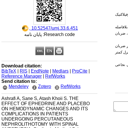
یلاکتیک
بلافاصله
‎ 10.52547/umj.33.6.451
ستولیک، ضربان
Research code: پایان نامه
 گروه ازنظر ضربان
ترل کمتر
ی نخاعی
Download citation:
BibTeX
|
RIS
|
EndNote
|
Medlars
|
ProCite
|
Reference Manager
|
RefWorks
Send citation to:
Mendeley
Zotero
RefWorks
Ashrafi A, Sane S, Atash Khoii S. THE
EFFECT OF EPHEDRINE AND PLACEBO
ON HEMODYNAMIC CHANGES AND ITS
COMPLICATIONS IN PATIENTS
UNDERGOING PERCUTANEOUS
NEPHROLITHOTOMY WITH SPINAL