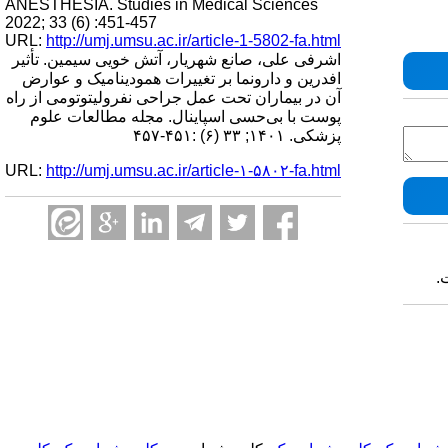
ANESTHESIA. Studies in Medical Sciences
2022; 33 (6) :451-457
URL:
http://umj.umsu.ac.ir/article-1-5802-fa.html
اشرفی علی، صانع شهریار، آتش خویی سیمین. تأثیر
افدرین و دارونما بر تغییرات همودینامیک و عوارض
آن در بیماران تحت عمل جراحی نفرولیتوتومی از راه
پوست با بی‌حسی اسپاینال. مجله مطالعات علوم
پزشکی. ۱۴۰۱; ۳۳ (۶) :۴۵۱-۴۵۷
URL:
http://umj.umsu.ac.ir/article-۱-۵۸۰۲-fa.html
.