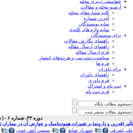
خط‌مشی دبیری مجله
آرشیو مجله و مقالات
کلیه شماره‌های مجله
آخرین شماره
نمایه نویسندگان
نمایه واژه های کلیدی
برای نویسندگان
راهنمای نگارش مقالات
راهنمای ارسال مقاله
فرم ارسال مقاله
سیاست دسترسی و هزینه‌های انتشار
فرم ها
برای داوران
راهنمای داوران
فرم داوری
ثبت نام و اشتراک
فرم ثبت نام
دوره ۳۳، شماره ۶ - ( شهریور ۱۴۰۱ )
تأثیر افدرین و دارونما بر تغییرات همودینامیک و عوارض آن در بیمارا
*
علی اشرفی
،
شهریار صانع
،
سیمین آتش خویی