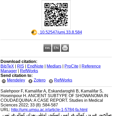
‎ 10.52547/umj.33.8.584
Download citation:
BibTeX
|
RIS
|
EndNote
|
Medlars
|
ProCite
|
Reference
Manager
|
RefWorks
Send citation to:
Mendeley
Zotero
RefWorks
Salehpoor F, Kamalifar A, Eskandaroghli B, Kamalifar S,
Hoseinpour H. ANCIENT SUBTYPE OF SHOWANOMA IN
COUDAEQUINA: A CASE REPORT. Studies in Medical
Sciences 2022; 33 (8) :584-587
URL:
http://umj.umsu.ac.ir/article-1-5784-fa.html
صالح‌پور فیروز، کمالی‌فر امیر، اسکندر اوغلی بهزاد، کمالی‌فر ثمر،