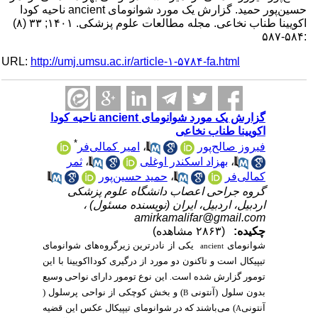
حسین‌پور حمید. گزارش یک مورد شوانومای ancient ناحیه کودا
اکویینا طناب نخاعی. مجله مطالعات علوم پزشکی. ۱۴۰۱; ۳۳ (۸)
:۵۸۴-۵۸۷
URL:
http://umj.umsu.ac.ir/article-۱-۵۷۸۴-fa.html
گزارش یک مورد شوانومای ancient ناحیه کودا
اکویینا طناب نخاعی
*
فیروز صالح‌پور
،
امیر کمالی‌فر
،
بهزاد اسکندر اوغلی
،
ثمر
کمالی‌فر
،
حمید حسین‌پور
گروه جراحی اعصاب دانشگاه علوم پزشکی
اردبیل، اردبیل، ایران (نویسنده مسئول) ،
amirkamalifar@gmail.com
چکیده:
(۲۸۶۳ مشاهده)
شوانومای
یکی از نادرترین زیرگروه‌های شوانومای
ancient
تیپیکال است و تاکنون دو مورد از درگیری کودااکویینا با این
تومور گزارش شده است
این نوع تومور دارای نواحی وسیع
.
بدون سلول (آنتونی
) و بخش کوچکی از نواحی پرسلول (
B
آنتونی
) می‌باشند که در شوانومای تیپیکال عکس این قضیه
A