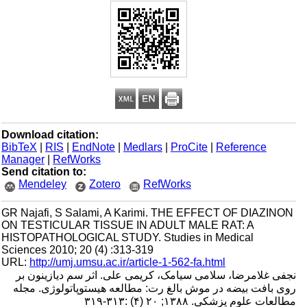
Download citation:
BibTeX
|
RIS
|
EndNote
|
Medlars
|
ProCite
|
Reference
Manager
|
RefWorks
Send citation to:
Mendeley
Zotero
RefWorks
GR Najafi, S Salami, A Karimi. THE EFFECT OF DIAZINON
ON TESTICULAR TISSUE IN ADULT MALE RAT: A
HISTOPATHOLOGICAL STUDY. Studies in Medical
Sciences 2010; 20 (4) :313-319
URL:
http://umj.umsu.ac.ir/article-1-562-fa.html
نجفی غلامرضا، سلامی سیامک، کریمی علی. اثر سم دیازینون بر
روی بافت بیضه در موش بالغ رت: مطالعه هیستوپاتولوژی. مجله
مطالعات علوم پزشکی. ۱۳۸۸; ۲۰ (۴) :۳۱۳-۳۱۹