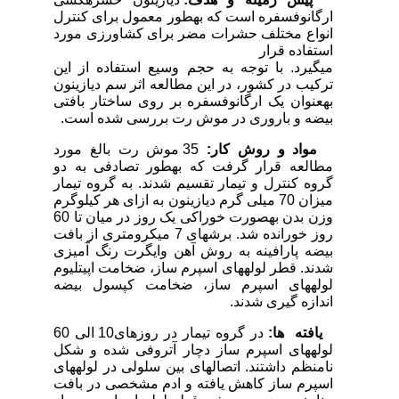
ارگانوفسفره است که به­طور معمول برای کنترل
انواع مختلف حشرات مضر برای کشاورزی مورد
استفاده قرار
می­گیرد. با توجه به حجم وسیع استفاده از این
ترکیب در کشور، در این مطالعه اثر سم دیازینون
به­عنوان یک ارگانوفسفره بر روی ساختار بافتی
بیضه و باروری در موش رت بررسی شده است.
مواد و روش کار:
35 موش رت بالغ مورد
مطالعه قرار گرفت که به­طور تصادفی به دو
گروه کنترل و تیمار تقسیم شدند. به گروه تیمار
میزان 70 میلی گرم دیازینون به ازای هر کیلوگرم
وزن بدن به­صورت خوراکی یک روز در میان تا 60
روز خورانده شد. برش­های 7 میکرومتری از بافت
بیضه پارافینه به روش آهن وایگرت رنگ آمیزی
شدند. قطر لوله­های اسپرم ساز، ضخامت اپیتلیوم
لوله­های اسپرم ساز، ضخامت کپسول بیضه
اندازه گیری شدند.
یافته
­
ها:
در گروه تیمار در روزهای10 الی 60
لوله­های اسپرم ساز دچار آتروفی شده و شکل
نامنظم داشتند. اتصال­های بین سلولی در لوله­های
اسپرم ساز کاهش یافته و ادم مشخصی در بافت