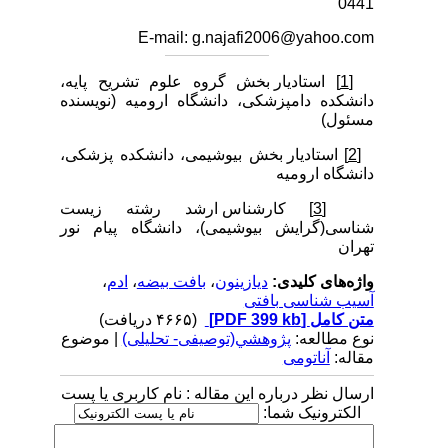
0441
E-mail: g.najafi2006@yahoo.com
[1]
استادیار بخش گروه علوم تشریح پایه،
دانشکده دامپزشکی، دانشگاه ارومیه (نویسنده
مسئول)
[2]
استادیار بخش بیوشیمی، دانشکده پزشکی،
دانشگاه ارومیه
[3]
کارشناس ارشد رشته زیست
شناسی(گرایش بیوشیمی)، دانشگاه پیام نور
تهران
واژه‌های کلیدی:
دیازینون
،
بافت بیضه
،
ادم
،
آسیب شناسی بافتی
متن کامل
[PDF 399 kb]
(۴۶۶۵ دریافت)
نوع مطالعه:
پژوهشي(توصیفی- تحلیلی)
| موضوع
مقاله:
آناتومی
ارسال نظر درباره این مقاله : نام کاربری یا پست
الکترونیک شما: