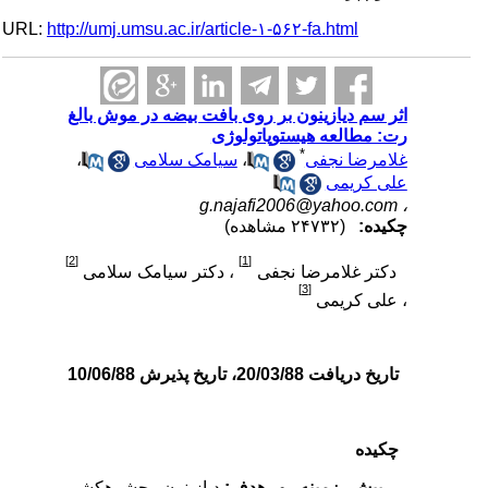
URL:
http://umj.umsu.ac.ir/article-۱-۵۶۲-fa.html
اثر سم دیازینون بر روی بافت بیضه در موش بالغ
رت: مطالعه هیستوپاتولوژی
*
غلامرضا نجفی
،
سیامک سلامی
،
علی کریمی
g.najafi2006@yahoo.com
،
چکیده:
(۲۴۷۳۲ مشاهده)
[2]
[1]
دکتر غلامرضا نجفی
، دکتر سیامک سلامی
[3]
، علی کریمی
تاریخ دریافت 20/03/88، تاریخ پذیرش 10/06/88
چکیده
پیش زمینه و هدف:
دیازینون حشره­کشی