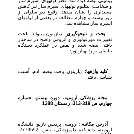
بینابینی بیضه دیده شد. قطر لوله­های اسپرم ساز
و ضخامت اپیتلیوم لوله­های اسپرم ساز نیز کاهش
معنی­داری را نشان می­دهد. وقوع دیو سلولی از
روز بیست و چهارم مطالعه در بعضی از لوله­های
اسپرم ساز مشاهده شد.
بحث و نتیجه­گیری:
دیازینون می­تواند باعث
تغییرات مورفولوژی و آتروفی واضح در ساختار
بافتی بیضه شده و نقص در عملکرد دستگاه
تناسلی نر را به­بار آورد.
کلید واژه­ها:
دیازینون، بافت بیضه، ادم، آسیب
شناسی بافتی
مجله پزشکی ارومیه، دوره بیستم، شماره‌
چهارم، ص 319-313، زمستان 1388
آدرس مکاتبه
: ارومیه، پردیس نازلو، دانشگاه
ارومیه، دانشکده دامپزشکی، تلفن: 2779552-