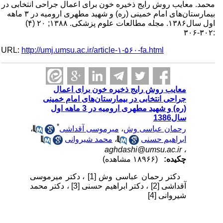
محمد. معایب روش رایج ذخیره خون برای اعمال جراحی انتخابی در
بیمارستان‌های امام خمینی (ره) و شهید مطهری ارومیه در ۳ ماهه
اول سال۱۳۸۶. مجله مطالعات علوم پزشکی. ۱۳۸۸; ۲۰ (۴)
:۳۰۲-۳۰۶
URL:
http://umj.umsu.ac.ir/article-۱-۵۶۰-fa.html
معایب روش رایج ذخیره خون برای اعمال
جراحی انتخابی در بیمارستان‌های امام خمینی
(ره) و شهید مطهری ارومیه در 3 ماهه اول
سال1386
*
رحمان عباسی وش
،
میرموسی آقداشی
،
ابراهیم حسنی
،
محمد شیروانی
aghdashi@umsu.ac.ir
،
چکیده:
(۱۸۹۶۶ مشاهده)
دکتر رحمان عباسی وش
[1]
، دکتر میرموسی
آقداشی
[2]
، دکتر ابراهیم حسنی
[3]
، دکتر محمد
شیروانی
[4]