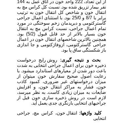
از این تعداد، 222 واحد خون در اتاق عمل به 144
نفر بیمار تزریق شده بود. نسبت کل کراس مچ به
انتقال خون و شاخص کل انتقال خون به ترتیب
برابر با 8/7 و 25/0 بود. با استثنای اعمال جراحی
گاسترکتومی و دبریدمان زخم سوختگی در مورد
تمام اعمال جراحی، نسبت کراس مچ به انتقال
خون بسیار بالاتر از حد قابل قبول (5/2) بود.
همچنین بالاترین شاخص­های انتقال خون در اعمال
جراحی گاسترکتومی، ازوفاژکتومی و جا اندازی
باز شکستگی ساق پا بود.
بحث و نتیجه گیری:
روش رایج درخواست
ذخیره خون برای اعمال جراحی انتخابی به شدت
باعث دور شدن از معیارهای استاندارد می­شود. با
رعایت اصول صحیح سفارش خون می­توان از
میزان درخواست­های غیر ضروری، کمبود کاذب
خون، فشار به مراکز انتقال خون، و افزایش
ضایعات به میزان زیادی کاست. به نظر می­رسد،
لازم است در روش ذخیره سازی خون قبل از
جراحی­های انتخابی بازنگری جدی بعمل آید.
کلید واژه­ها:
انتقال خون، کراس مچ، جراحی
انتخابی