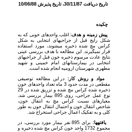
تاریخ دریافت 30/11/87، تاریخ پذیرش 10/06/88
چکیده
پیش زمینه و هدف
: اغلب واحد­های خونی که به
شکل رایج قبل از جراحی­های انتخابی به شکل
کراس مچ شده ذخیره می­شوند، مورد استفاده
قرار نمی­گیرند. این مطالعه با هدف بررسی عینی
نتایج عادت مرسوم ذخیره خون قبل از جراحی­های
انتخابی در بیمارستان­های امام خمینی و شهید
مطهری شهرستان ارومیه انجام شده است.
مواد و روش کار:
در این مطالعه توصیفی
مقطعی در مدت حدود 3 ماه تعداد واحدهای خون
ذخیره شده کراس مچ شده و تزریق شده در 29
نوع عمل جراحی، روی 895 بیمار بررسی شد.
معیارهای نسبت کراس مچ به انتقال خون،
شاخص انتقال خون و احتمال انتقال خون به طور
کلی و به تفکیک اعمال جراحی استخراج شد.
یافته­ها:
برای 895 نفر بیمار مورد بررسی، در
مجموع 1732 واحد خون کراس مچ شده ذخیره و