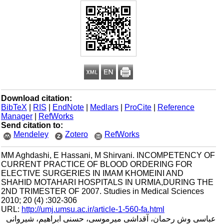
Download citation:
BibTeX
|
RIS
|
EndNote
|
Medlars
|
ProCite
|
Reference
Manager
|
RefWorks
Send citation to:
Mendeley
Zotero
RefWorks
MM Aghdashi, E Hassani, M Shirvani. INCOMPETENCY OF
CURRENT PRACTICE OF BLOOD ORDERING FOR
ELECTIVE SURGERIES IN IMAM KHOMEINI AND
SHAHID MOTAHARI HOSPITALS IN URMIA,DURING THE
2ND TRIMESTER OF 2007. Studies in Medical Sciences
2010; 20 (4) :302-306
URL:
http://umj.umsu.ac.ir/article-1-560-fa.html
عباسی وش رحمان، آقداشی میرموسی، حسنی ابراهیم، شیروانی