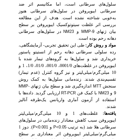
سلول‌های سرطانی است
، اما مکانیسم اثر ضد
سرطانی ایبوپروفن در سلول‌های سرطانی هنوز
به‌خوبی شناخته نشده است.
هدف از
این مطالعه
بررسی اثر غلظت سیتوتوکسیک ایبوپروفن بر سطح
بیان ژن
های
و
در سلول‌های سرطانی
NM23
MMP-9
دهانه رحم بوده است.
مواد و روش کار:
طی این تحقیق تجربی- آزمایشگاهی،
رده سلولی سرطانی دهانه رحم از انستیتو پاستور
خریداری شد و سلول‌ها به گروه‌های تیمار شده با
ایبوپروفن در غلظت‌های 0001/0، 001/0، 01/0، 1/0، 1 و
10 میلی‌گرم/میلی‌لیتر و نیز گروه کنترل (عدم تیمار)
تقسیم‌بندی شدند. زنده‌مانی سلول‌ها به کمک روش
سنجش
اندازه‌گیری شد و سطح بیان ژنهای
MMP-
MTT
و
با کمک فن
ارزیابی گردید. داده‌ها با
RT-PCR
NM23
9
استفاده از آزمون آماری واریانس یک‌طرفه آنالیز
شدند.
یافته‌ها:
غلظت‌های 1 و 10 میلی‌گرم/میلی‌لیتر
ایبوپروفن
سبب کاهش معنادار زنده‌مانی
در سلول‌های
سرطانی هلا شد
(به ترتیب
و
). دوز 1
P<0.001
P<0.05
میلی‌گرم/میلی‌لیتر ایبوپروفن اثر معناداری بر سطح