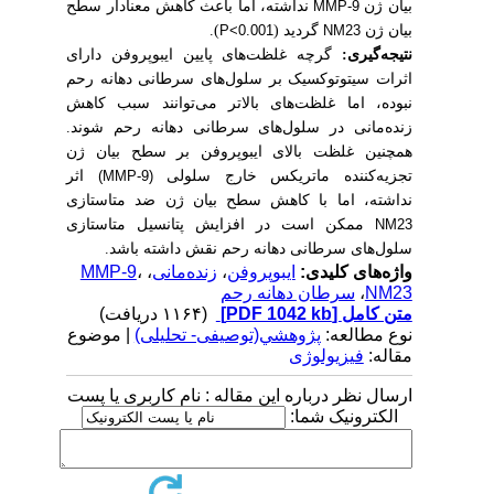
بیان ژن
نداشته، اما باعث کاهش معنادار سطح
MMP-9
بیان ژن
گردید (
).
P<0.001
NM23
نتیجه‌گیری:
گرچه غلظت‌های پایین ایبوپروفن دارای
اثرات سیتوتوکسیک بر سلول‌های سرطانی دهانه رحم
نبوده، اما غلظت‌های بالاتر می‌توانند سبب کاهش
زنده‌مانی در سلول‌های سرطانی دهانه رحم شوند.
همچنین غلظت بالای ایبوپروفن بر سطح بیان ژن
تجزیه‌کننده ماتریکس خارج سلولی
اثر
(MMP-9)
نداشته، اما با کاهش سطح بیان ژن ضد متاستازی
ممکن است در افزایش پتانسیل متاستازی
NM23
سلول‌های سرطانی دهانه رحم نقش داشته باشد.
واژه‌های کلیدی:
ایبوپروفن
،
زنده‌مانی
،
،
MMP-9
NM23
،
سرطان دهانه رحم
متن کامل
[PDF 1042 kb]
(۱۱۶۴ دریافت)
نوع مطالعه:
پژوهشي(توصیفی- تحلیلی)
| موضوع
مقاله:
فیزیولوژی
ارسال نظر درباره این مقاله : نام کاربری یا پست
الکترونیک شما: