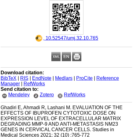
‎ 10.52547/umj.32.10.765
Download citation:
BibTeX
|
RIS
|
EndNote
|
Medlars
|
ProCite
|
Reference
Manager
|
RefWorks
Send citation to:
Mendeley
Zotero
RefWorks
Ghadiri E, Ahmadi R, Lashani M. EVALUATION OF THE
EFFECTS OF IBUPROFEN CYTOTOXIC DOSE ON
EXPRESSION LEVEL OF EXTRACELLULAR MATRIX
DEGRADING MMP-9 AND ANTI-METASTASIS NM23
GENES IN CERVICAL CANCER CELLS. Studies in
Medical Sciences 2021; 32 (10) :765-772