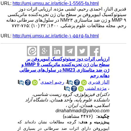
URL:
http://umj.umsu.ac.ir/article-1-5565-fa.html
قدیری الناز، احمدی رحیم، لشنی مژده. ارزیابی اثرات دوز
سیتوتوکسیک ایبوپروفن بر سطح بیان ژن تجزیه‌کننده ماتریکسی
MMP ۹ و ژن ضد متاستازی NM۲۳ در سلول‌های سرطانی دهانه
رحم. مجله مطالعات علوم پزشکی. ۱۴۰۰; ۳۲ (۱۰) :۷۶۵-۷۷۲
URL:
http://umj.umsu.ac.ir/article-۱-۵۵۶۵-fa.html
ارزیابی اثرات دوز سیتوتوکسیک ایبوپروفن بر
سطح بیان ژن تجزیه‌کننده ماتریکسی MMP 9 و
ژن ضد متاستازی NM23 در سلول‌های سرطانی
دهانه رحم
*
الناز قدیری
،
رحیم احمدی
،
مژده لشنی
دکترای فیزیولوژی، گروه زیست شناسی،
دانشکده علوم پایه، واحد همدان، دانشگاه آزاد
اسلامی، همدان، ایران ،
drrahahmadi@yahoo.com
چکیده:
(۴۴۷۶ مشاهده)
گرچه مطالعات نشان داده
اند که
پیش‌زمینه و هدف:
ایبوپروفن د
ارای اثرات ضد سرطانی در بسیاری از