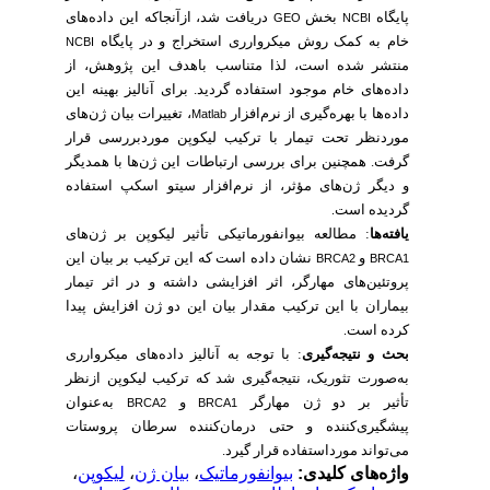
پایگاه
بخش
دریافت شد، ازآنجاکه این داده‌های
GEO
NCBI
خام به کمک روش میکروارری استخراج و در پایگاه
NCBI
منتشر شده است، لذا متناسب باهدف این پژوهش، از
داده‌های خام موجود استفاده گردید. برای آنالیز بهینه این
داده‌ها با بهره‌گیری از نرم‌افزار
، تغییرات بیان ژن‌های
Matlab
موردنظر تحت تیمار با ترکیب لیکوپن موردبررسی قرار
گرفت. همچنین برای بررسی ارتباطات این ژن‌ها با همدیگر
و دیگر ژن‌های مؤثر، از نرم‌افزار سیتو اسکپ استفاده
گردیده است
.
یافته‌ها
: مطالعه بیوانفورماتیکی تأثیر لیکوپن بر ژن‌های
و
نشان داده است که این ترکیب بر بیان این
BRCA2
BRCA1
پروتئین‌های مهارگر، اثر افزایشی داشته و در اثر تیمار
بیماران با این ترکیب مقدار بیان این دو ژن افزایش پیدا
کرده است
.
بحث و نتیجه‌گیری
: با توجه به آنالیز داده‌های میکروارری
به‌صورت تثوریک، نتیجه‌گیری شد که ترکیب لیکوپن ازنظر
تأثیر بر دو ژن مهارگر
و
به‌عنوان
BRCA2
BRCA1
پیشگیری‌کننده و حتی درمان‌کننده سرطان پروستات
می‌تواند مورداستفاده قرار گیرد.
واژه‌های کلیدی:
بیوانفورماتیک
،
بیان ژن
،
لیکوپن
،