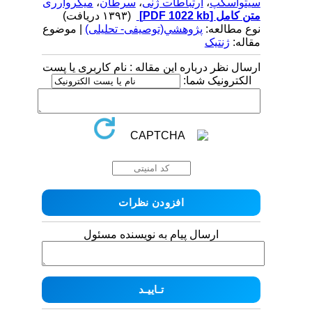
سیتواسکپ
،
ارتباطات ژنی
،
سرطان
،
میکروارری
متن کامل
[PDF 1022 kb]
(۱۳۹۳ دریافت)
نوع مطالعه:
پژوهشي(توصیفی- تحلیلی)
| موضوع
مقاله:
ژنتیک
ارسال نظر درباره این مقاله : نام کاربری یا پست
الکترونیک شما:
ارسال پیام به نویسنده مسئول