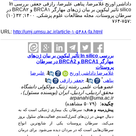
داداشی اورنج غلامرضا، پناهی علیرضا، رازقی جعفر. بررسی In
silico تأثیر لیکوپن بر بیان ژن‌های مهارگر BRCA۱ و BRCA۲ در
سرطان پروستات. مجله مطالعات علوم پزشکی. ۱۴۰۰; ۳۲ (۱۰)
:۷۵۷-۷۶۴
URL:
http://umj.umsu.ac.ir/article-۱-۵۴۸۸-fa.html
بررسی In silico تأثیر لیکوپن بر بیان ژن‌های
مهارگر BRCA1 و BRCA2 در سرطان
پروستات
غلامرضا داداشی اورنج
،
علیرضا
*
پناهی
،
جعفر رازقی
عضو هیات علمی رشته ژنتیک مولکولی دانشگاه
محقق اردبیلی، اردبیل، ایران (نویسنده مسئول) ،
arpanahi@uma.ac.ir
چکیده:
(۵۰۷۹ مشاهده)
پیش‌زمینه و هدف:
سرطان یک بیماری ژنتیکی است که به
دنبال جهش در ژن‌های کنترل‌کننده‌ی فعالیت‌های سلول بروز
می‌کند، سرطان پروستات یکی از شایع‌ترین انواع
سرطان‌هایی است که در مردان دیده می‌شود. برای درمان