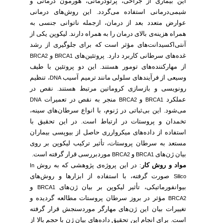
این بیماری از جراحی، پرتودرمانی، هورمون درمانی و
شیمی‌درمانی استفاده می‌گردد. این روش‌های درمانی
عوارض متعدد بعد از درمان، ازجمله ناتوانی جنسی به
همراه هزینه‌ی بالای درمان را به همراه دارند. لیکوپن یکی از
آنتی‌اکسیدانت‌های مؤثر است که برای جلوگیری از رشد
غده‌های سرطانی کاربرد دارد. پروتئین‌های
و
BRCA2
BRCA1
از مهارکننده‌های تومور هستند. این دو پروتئین با طیف
وسیعی از فرآیندهای سلولی مانند ترمیم آسیب
، تنظیم
DNA
رونویسی و بازسازی کروماتین مرتبط هستند. نقص در
عملکرد
و
منجر به نقص در تعمیرات
DNA
BRCA2
BRCA1
می‌شود. این بی‌ثباتی در ژنوم، با انواع سرطان‌های سینه،
تخمدان و پروستات در ارتباط است
در این تحقیق با
.
استفاده از داده‌های میکروارری حاصل از بیوپسی بیماران
مستعد به سرطان پروستات، تأثیر ترکیب لیکوپن بر روی
بیان ژن‌های
و
موردبررسی قرار گرفته است.
BRCA2
BRCA1
مواد و روش‌ کار
: در این پروژه‌ی پژوهشی که به روش
In
صورت گرفته، با استفاده از ابزارها و روش‌های
Silico
بیوانفورماتیکی، تأثیر لیکوپن بر بیان ژن‌های
و
BRCA1
مؤثر در بروز سرطان پروستات مطالعه گردیده و
BRCA2
تغییرات بیان این ژن‌های مهارگر موردسنجش قرار گرفته
است. برای انجام این تحقیق داده‌های بیان ژن با حجم بالا از