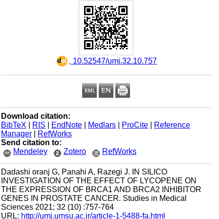
‎ 10.52547/umj.32.10.757
Download citation:
BibTeX
|
RIS
|
EndNote
|
Medlars
|
ProCite
|
Reference
Manager
|
RefWorks
Send citation to:
Mendeley
Zotero
RefWorks
Dadashi oranj G, Panahi A, Razegi J. IN SILICO
INVESTIGATION OF THE EFFECT OF LYCOPENE ON
THE EXPRESSION OF BRCA1 AND BRCA2 INHIBITOR
GENES IN PROSTATE CANCER. Studies in Medical
Sciences 2021; 32 (10) :757-764
URL:
http://umj.umsu.ac.ir/article-1-5488-fa.html