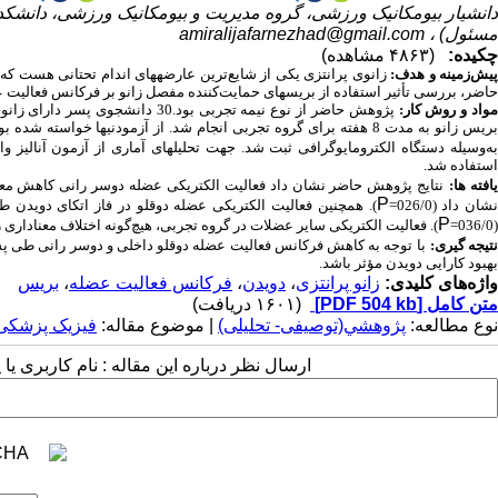
دانشیار بیومکانیک ورزشی، گروه مدیریت و بیومکانیک ورزشی، دانشکده 
مسئول) ،
amiralijafarnezhad@gmail.com
چکیده:
(۴۸۶۳ مشاهده)
یش‌زمینه و هدف:
زانوی پرانتزی یکی از شایع‌ترین عارضه­های اندام تحتانی هست که
حاضر، بررسی تأثیر استفاده از بریس­های حمایت‌کننده مفصل زانو بر فرکانس فعالیت ع
واد و روش‌ کار:
بریس زانو به مدت 8 هفته برای گروه تجربی انجام شد. از آزمودنی­ها خو
ه‌وسیله دستگاه الکترومایوگرافی ثبت شد. جهت تحلیل­های آماری از آزمون آنالیز وار
استفاده شد.
افته ­ها:
P
شان داد (026/0=
P
(036/0=
). فعالیت الکتریکی سایر عضلات در گروه تجربی، هیچ‌گونه اختلاف معناداری را 
تیجه ­گیری:
با توجه به کاهش فرکانس فعالیت عضله دوقلو داخلی و دوسر رانی طی پس‌آ
بهبود کارایی دویدن مؤثر باشد.
واژه‌های کلیدی:
زانو پرانتزی
،
دویدن
،
فرکانس فعالیت عضله
،
بریس
متن کامل
[PDF 504 kb]
(۱۶۰۱ دریافت)
نوع مطالعه:
پژوهشي(توصیفی- تحلیلی)
| موضوع مقاله:
فیزیک پزشکی
ارسال نظر درباره این مقاله : نام کاربری ی