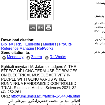
یسنده
ز پژوهش
فتند. استفاده از
ات منتخب
) در سطح معناداری 05/0
مون در مقایسه با پیش­آزمون
Download citation:
 با پیش­آزمون کاهش معناداری را به‌اندازه (09/21-) درصد نشان داد
BibTeX
|
RIS
|
EndNote
|
Medlars
|
ProCite
|
Reference Manager
|
RefWorks
واند در
Send citation to:
Mendeley
Zotero
RefWorks
Eghbali meydani M, Jafarnezhadgero A. THE
EFFECT OF LONG-TERM USE OF BRACES
ON ELECTRICAL MUSCLE ACTIVITY IN
PEOPLE WITH GENU VARUS WHILE
RUNNING: A RANDOMIZED CONTROLLED
TRIAL. Studies in Medical Sciences 2021; 32
(4) :252-261
URL:
http://umj.umsu.ac.ir/article-1-5448-fa.html
اقبالی میدانی محمد، جعفرنژادگرو امیرعلی. اثر