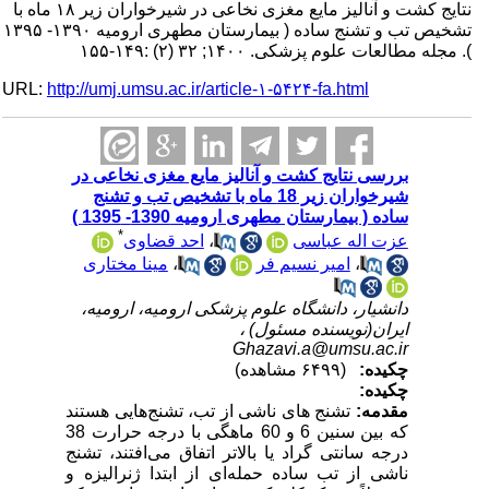
نتایج کشت و آنالیز مایع مغزی نخاعی در شیرخواران زیر ۱۸ ماه با
تشخیص تب و تشنج ساده ( بیمارستان مطهری ارومیه ۱۳۹۰- ۱۳۹۵
). مجله مطالعات علوم پزشکی. ۱۴۰۰; ۳۲ (۲) :۱۴۹-۱۵۵
URL:
http://umj.umsu.ac.ir/article-۱-۵۴۲۴-fa.html
بررسی نتایج کشت و آنالیز مایع مغزی نخاعی در
شیرخواران زیر 18 ماه با تشخیص تب و تشنج
ساده ( بیمارستان مطهری ارومیه 1390- 1395 )
*
عزت اله عباسی
،
احد قضاوی
،
امیر نسیم فر
،
مینا مختاری
دانشیار، دانشگاه علوم پزشکی ارومیه، ارومیه،
ایران(نویسنده مسئول) ،
Ghazavi.a@umsu.ac.ir
چکیده:
(۶۴۹۹ مشاهده)
چکیده:
مقدمه:
تشنج های ناشی از تب، تشنج‌هایی هستند
که بین سنین 6 و 60 ماهگی با درجه حرارت 38
درجه سانتی گراد یا بالاتر اتفاق می‌افتند، تشنج
ناشی از تب ساده حمله‌ای از ابتدا ژنرالیزه و