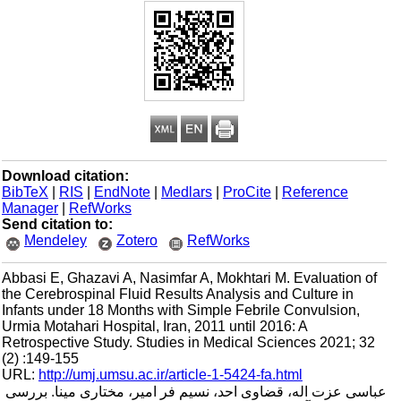
Download citation:
BibTeX
|
RIS
|
EndNote
|
Medlars
|
ProCite
|
Reference
Manager
|
RefWorks
Send citation to:
Mendeley
Zotero
RefWorks
Abbasi E, Ghazavi A, Nasimfar A, Mokhtari M. Evaluation of
the Cerebrospinal Fluid Results Analysis and Culture in
Infants under 18 Months with Simple Febrile Convulsion,
Urmia Motahari Hospital, Iran, 2011 until 2016: A
Retrospective Study. Studies in Medical Sciences 2021; 32
(2) :149-155
URL:
http://umj.umsu.ac.ir/article-1-5424-fa.html
عباسی عزت اله، قضاوی احد، نسیم فر امیر، مختاری مینا. بررسی