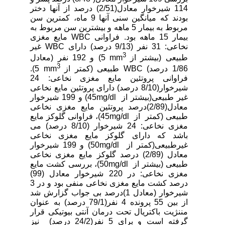
114 شیرخوار معادل(2/51) درصد از آنها دختر
بودند که میانگین سنی آنها 9 ماه، کمترین سن
مربوط به بیمار 5 ماهه و بیشترین سن مربوط به
بیمار 15 ماهه بود. فراوانی
WBC
مایع مغزی
نخاعی: 31 نفر (9/13 درصد) دارای
WBC
غیر
3
طبیعی (بیشتر از
mm
5) و 192 نفر (معادل
3
1/86 درصد)
WBC
طبیعی (کمتر از
mm
5).
فراوانی پروتئین مایع مغزی نخاعی: 24
شیرخوار(8/10 درصد) دارای پروتئین مایع نخاعی
غیر طبیعی(بیشتر از
mg/dl
45) و 199 شیرخوار
معادل(2/89)درصد پروتئین مایع مغزی نخاعی
طبیعی (کمتر از
mg/dl
45)، فراوانی گلوکز مایع
مغزی نخاعی: 24 شیرخوار (8/10 درصد) می
باشد که دارای گلوکز مایع مغزی نخاعی
غیرطبیعی(کمتر از
mg/dl
50) و 199 شیرخوار
معادل (2/89) درصد گلوکز مایع مغزی نخاعی
طبیعی (بیشتر از
mg/dl
50)، بررسی کشت مایع
مغزی نخاعی: در 220 شیرخوار معادل (99)
درصد کشت مایع مغزی نخاعی منفی بود و در 3
شیرخوار (معادل 1)درصد بی جواب گزارش شد
از بین 55 پرونده 4 نفر(79/1 درصد) به عنوان
مننژیت باکتریال تحت درمان آنتی بیوتیکی قرار
گرفته است و برای 5 نفر(24/2 درصد) نیز