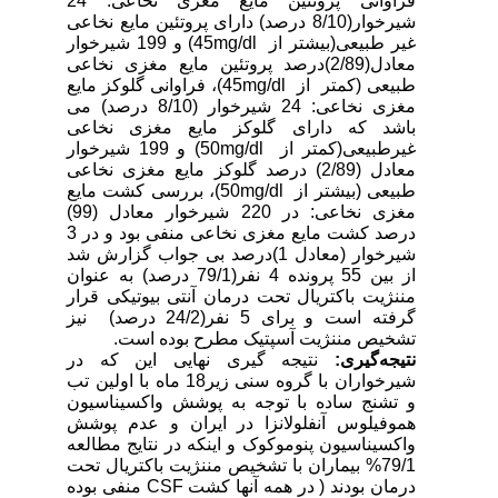
فراوانی پروتئین مایع مغزی نخاعی: 24
شیرخوار(8/10 درصد) دارای پروتئین مایع نخاعی
غیر طبیعی(بیشتر از
mg/dl
45) و 199 شیرخوار
معادل(2/89)درصد پروتئین مایع مغزی نخاعی
طبیعی (کمتر از
mg/dl
45)، فراوانی گلوکز مایع
مغزی نخاعی: 24 شیرخوار (8/10 درصد) می
باشد که دارای گلوکز مایع مغزی نخاعی
غیرطبیعی(کمتر از
mg/dl
50) و 199 شیرخوار
معادل (2/89) درصد گلوکز مایع مغزی نخاعی
طبیعی (بیشتر از
mg/dl
50)، بررسی کشت مایع
مغزی نخاعی: در 220 شیرخوار معادل (99)
درصد کشت مایع مغزی نخاعی منفی بود و در 3
شیرخوار (معادل 1)درصد بی جواب گزارش شد
از بین 55 پرونده 4 نفر(79/1 درصد) به عنوان
مننژیت باکتریال تحت درمان آنتی بیوتیکی قرار
گرفته است و برای 5 نفر(24/2 درصد) نیز
تشخیص مننژیت آسپتیک مطرح بوده است.
نتیجه‌گیری
:
نتیجه گیری نهایی این که در
شیرخواران با گروه سنی زیر18 ماه با اولین تب
و تشنج ساده با توجه به پوشش واکسیناسیون
هموفیلوس آنفلولانزا در ایران و عدم پوشش
واکسیناسیون پنوموکوک و اینکه در نتایج مطالعه
79/1% بیماران با تشخیص مننژیت باکتریال تحت
درمان بودند ( در همه آنها کشت
CSF
منفی بوده