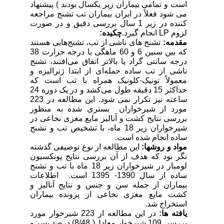
است و تمامی بیماران زیر یکسال بودند ) پیشنهاد
می شود فعلاً در ایران بیماران تب تشنج مراجعه
کننده در زیر 1 سال بررسی دقیق و در صورت
لزوم
LP
انجام گیرد.
چکیده:
مقدمه:
تشنج های ناشی از تب، تشنج‌هایی هستند
که بین سنین 6 و 60 ماهگی با درجه حرارت 38
درجه سانتی گراد یا بالاتر اتفاق می‌افتند، تشنج
ناشی از تب ساده حمله‌ای از ابتدا ژنرالیزه و
معمولاً تونیک-کلونیک همراه با تب است که
حداکثر 15 دقیقه طول می‌کشد و در یک دوره 24
ساعته نیز تکرار نمی شود. این مطالعه در 223
مورد از شیرخواران بستری شده به منظور
بررسی نتایج کشت و آنالیز مایع مغزی نخاعی در
شیرخواران زیر 18 ماه، با تشخیص تب و تشنج
ساده انجام شده است.
مواد و روش
ها
:
این مطالعه از نوع توصیفی گذشته
نگر بود که هدف از آن بررسی نتایج پونکسیون
لومبار در شیرخواران زیر 18 ماه با تب و تشنج
ساده از سال 1390- 1395 است. اطلاعات
بیماران از جمله سن و جنس و نتایج آنالیز و
کشت مایع مغزی نخاعی از پرونده بیماران
استخراج شد.
یافته ها
:
در این مطالعه از 223 شیرخوار مورد
بررسی 109 شیرخوار معادل( 8/48) درصد پسر و