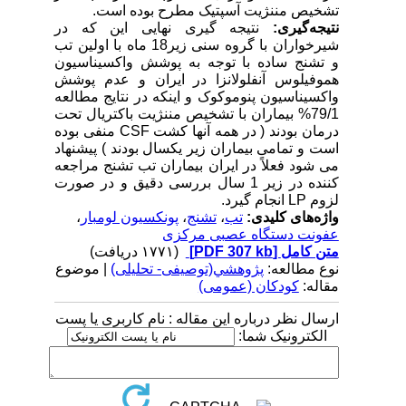
تشخیص مننژیت آسپتیک مطرح بوده است.
نتیجه‌گیری
:
نتیجه گیری نهایی این که در
شیرخواران با گروه سنی زیر18 ماه با اولین تب
و تشنج ساده با توجه به پوشش واکسیناسیون
هموفیلوس آنفلولانزا در ایران و عدم پوشش
واکسیناسیون پنوموکوک و اینکه در نتایج مطالعه
79/1% بیماران با تشخیص مننژیت باکتریال تحت
درمان بودند ( در همه آنها کشت
CSF
منفی بوده
است و تمامی بیماران زیر یکسال بودند ) پیشنهاد
می شود فعلاً در ایران بیماران تب تشنج مراجعه
کننده در زیر 1 سال بررسی دقیق و در صورت
لزوم
LP
انجام گیرد.
واژه‌های کلیدی:
تب
،
تشنج
،
پونکسیون لومبار
،
عفونت دستگاه عصبی مرکزی
متن کامل
[PDF 307 kb]
(۱۷۷۱ دریافت)
نوع مطالعه:
پژوهشي(توصیفی- تحلیلی)
| موضوع
مقاله:
کودکان (عمومی)
ارسال نظر درباره این مقاله : نام کاربری یا پست
الکترونیک شما: