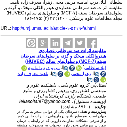
سلطانی لیلا، درب امامیه مریم، محبی زهرا، معرف زاده ناهید.
مقایسه اثرات ضد سرطانی عصاره‌ی هیدروالکلی میخک و گزنه بر
سلول‌های سرطان سینه (MCF-۷) و سلول‌های سالم (HUVEC).
مجله مطالعات علوم پزشکی. ۱۴۰۰; ۳۲ (۳) :۱۷۵-۱۸۶
URL:
http://umj.umsu.ac.ir/article-۱-۵۴۱۹-fa.html
مقایسه اثرات ضد سرطانی عصاره‌ی
هیدروالکلی میخک و گزنه بر سلول‌های سرطان
سینه (MCF-7) و سلول‌های سالم (HUVEC)
*
لیلا سلطانی
،
مریم درب امامیه
،
زهرا محبی
،
ناهید معرف زاده
استادیار، گروه علوم دامی، دانشکده علوم و
مهندسی کشاورزی، پردیس کشاورزی و منابع
طبیعی، دانشگاه رازی، کرمانشاه، ایران
(نویسنده مسئول) ،
leilasoltani7@yahoo.com
چکیده:
(۸۷۶۰ مشاهده)
پیش‌زمینه و هدف:
سرطان یکی از عوامل منجر به مرگ در
جهان است. به‌منظور یافتن درمان‌هایی با اثرات جانبی کمتر
و از طرفی مشکلات مقاومت دارویی که در رابطه با درمان
بیماران سرطانی وجود دارد، توجهات به محصولات مشتقه