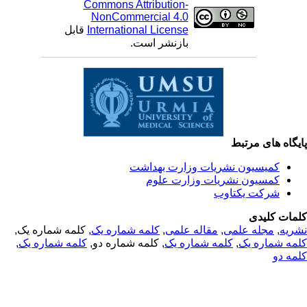
Commons Attribution-
NonCommercial 4.0
International License
قابل
بازنشر است.
یگاه های مرتبط
کمیسیون نشریات وزارت بهداشت
کمسیون نشریات وزارت علوم
شرکت یکتاوب
مات کلیدی
ریه
,
مجله علمی
,
مقاله علمی
,
کلمه شماره یک
, کلمه شماره یک,
مه شماره یک
,
کلمه شماره یک
, کلمه شماره دو,
کلمه شماره یک
,
مه دو
© 2025 All Rights Reserved | Health Science Monitor | Designed &
Developed by : Yektaweb