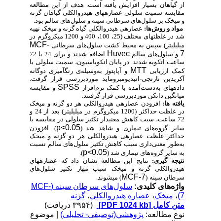
از گیاهان بسیار افزایش یافته است. هدف از این مطالعه
مقایسه سمیت سلولی عصاره­های هیدروالکلی گیاهان گزنه
و میخک بر سلول‌های سرطانی سینه و سلول‌های سالم بود.
مواد و روش‌ها:
عصاره­ی هیدروالکلی گیاه گزنه و میخک تهیه
شد در غلظت­های مختلف (25، 100، 400 و 1200 میکروگرم در
MCF-
میلی­لیتر) سپس به محیط کشت سلول‌های سرطانی
Huvec
7
و سلول‌های سالم
اضافه شدند و برای 24 یا 72
ساعت انکوبه شدند. در پایان انکوباسیون، سمیت سلولی با
MTT
کمک ارزیابی
و آپاپتوز به‌وسیله‌ی رنگ­آمیزی دوگانه
آکریدین نارنجی-اتیدیوم­بروماید موردبررسی قرار گرفت.
SPSS
داده­های به‌دست‌آمده با کمک نرم‌افزار
و مقایسه
میانگین دانکن موردبررسی قرار گرفتند.
یافته­ ها:
افزودن عصاره­ی هیدروالکلی هر دو گزنه و میخک
در غلظت­ حداکثر (1200 میکروگرم در میلی­لیتر) بعد از 24 و
72 ساعت، سبب کاهش معنی­دار تکثیر سلولی در مقایسه با
p<0.05
سایر گروه‌های تیماری و شاهد شد (
). افزودن
حداکثر غلظت عصاره­ی هیدروالکلی هر دو گزنه و میخک
به‌طور معنی‌داری سبب کاهش تکثیر سلول‌های سالم نسبت
p<0.05
به سایر گروه‌های تیماری شد (
).
نتیجه ­گیری:
نتایج این مطالعه نشان داد که عصاره­های
هیدروالکلی گزنه و میخک سبب مهار تکثیر سلول‌های
MCF-7
سرطان سینه
(
) می­شوند.
واژه‌های کلیدی:
سلول‌های سرطان سینه (MCF-
7)
،
میخک
،
عصاره هیدروالکلی
،
گزنه
متن کامل
[PDF 1024 kb]
(۳۹۵۴ دریافت)
نوع مطالعه:
پژوهشي(توصیفی- تحلیلی)
| موضوع