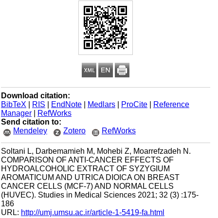
Download citation:
BibTeX
|
RIS
|
EndNote
|
Medlars
|
ProCite
|
Reference
Manager
|
RefWorks
Send citation to:
Mendeley
Zotero
RefWorks
Soltani L, Darbemamieh M, Mohebi Z, Moarrefzadeh N.
COMPARISON OF ANTI-CANCER EFFECTS OF
HYDROALCOHOLIC EXTRACT OF SYZYGIUM
AROMATICUM AND UTRICA DIOICA ON BREAST
CANCER CELLS (MCF-7) AND NORMAL CELLS
(HUVEC). Studies in Medical Sciences 2021; 32 (3) :175-
186
URL:
http://umj.umsu.ac.ir/article-1-5419-fa.html