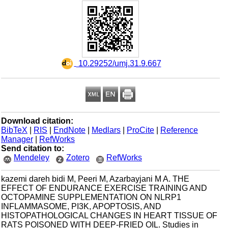
‎ 10.29252/umj.31.9.667
Download citation:
BibTeX
|
RIS
|
EndNote
|
Medlars
|
ProCite
|
Reference
Manager
|
RefWorks
Send citation to:
Mendeley
Zotero
RefWorks
kazemi dareh bidi M, Peeri M, Azarbayjani M A. THE
EFFECT OF ENDURANCE EXERCISE TRAINING AND
OCTOPAMINE SUPPLEMENTATION ON NLRP1
INFLAMMASOME, PI3K, APOPTOSIS, AND
HISTOPATHOLOGICAL CHANGES IN HEART TISSUE OF
RATS POISONED WITH DEEP-FRIED OIL. Studies in