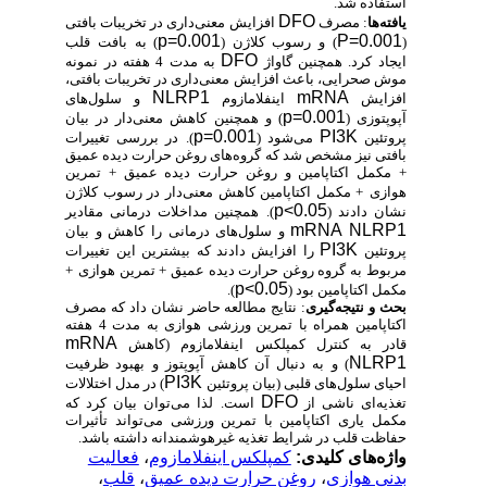
استفاده شد.
DFO
یافته‌ها
: مصرف
افزایش معنی‌داری در تخریبات بافتی
p=0.001
P=0.001
(
) و رسوب کلاژن (
) به بافت قلب
DFO
ایجاد کرد. همچنین گاواژ
به مدت 4 هفته در نمونه
موش صحرایی، باعث افزایش معنی‌داری در تخریبات بافتی،
NLRP1
mRNA
افزایش
اینفلامازوم
و سلول‌های
p=0.001
آپوپتوزی (
) و همچنین کاهش معنی‌دار در بیان
p=0.001
PI3K
پروتئین
می‌شود (
). در بررسی تغییرات
بافتی نیز مشخص شد که گروه‌های روغن حرارت دیده عمیق
+ مکمل اکتاپامین و روغن حرارت دیده عمیق + تمرین
هوازی
+ مکمل اکتاپامین کاهش معنی‌دار در رسوب کلاژن
p<0.05
نشان دادند (
). همچنین مداخلات درمانی مقادیر
mRNA NLRP1
و سلول‌های درمانی را کاهش و بیان
PI3K
پروتئین
را افزایش دادند که بیشترین این تغییرات
مربوط به گروه روغن حرارت دیده عمیق + تمرین هوازی
+
p<0.05
مکمل اکتاپامین بود (
).
بحث و نتیجه‌گیری
: نتایج مطالعه حاضر نشان داد که مصرف
اکتاپامین همراه با تمرین ورزشی هوازی به مدت 4 هفته
mRNA
قادر به کنترل کمپلکس اینفلامازوم (کاهش
NLRP1
) و به دنبال آن کاهش آپوپتوز و بهبود ظرفیت
PI3K
احیای سلول‌های قلبی (بیان پروتئین
) در مدل اختلالات
DFO
تغذیه‌ای ناشی از
است. لذا می‌توان بیان کرد که
مکمل یاری اکتاپامین با تمرین ورزشی می‌تواند تأثیرات
حفاظت قلب در شرایط تغذیه غیرهوشمندانه داشته باشد.
واژه‌های کلیدی:
کمپلکس اینفلامازوم
،
فعالیت
بدنی هوازی
،
روغن حرارت دیده عمیق
،
قلب
،