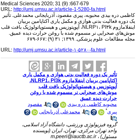
Medical Sciences 2020; 31 (9) :667-679
URL:
http://umj.umsu.ac.ir/article-1-5280-fa.html
کاظمی دره بیدی محبوبه، پیری مقصود، آذربایجانی محمدعلی. تأثیر
یک دوره فعالیت بدنی هوازی و مکمل یاری اکتاپامین بربیان
اینفلامازوم NLRP۱، PI۳k، آپوپتوزیس و هیستوپاتولوژیک بافت قلب
موش‌های صحرایی نر مسموم شده با روغن حرارت دیده عمیق.
مجله مطالعات علوم پزشکی. ۱۳۹۹; ۳۱ (۹) :۶۶۷-۶۷۹
URL:
http://umj.umsu.ac.ir/article-۱-۵۲۸۰-fa.html
تأثیر یک دوره فعالیت بدنی هوازی و مکمل یاری
اکتاپامین بربیان اینفلامازوم NLRP1، PI3k،
آپوپتوزیس و هیستوپاتولوژیک بافت قلب
موش‌های صحرایی نر مسموم شده با روغن
حرارت دیده عمیق
محبوبه کاظمی دره بیدی
،
مقصود
*
پیری
،
محمدعلی آذربایجانی
گروه فیزیولوژی ورزشی، دانشگاه آزاد اسلامی،
واحد تهران مرکزی، تهران، ایران (نویسنده
مسئول) ،
m.peeri@iauctb.ac.ir