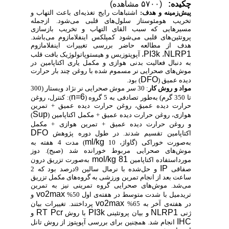
چکیده:
(۵۷۰۰ مشاهده)
پیش‌زمینه و هدف:
اشتباهات رایج تغذیه‌ای باعث التهاب و
تخریب هومئوستاز سلول‌های قلبی می‌شود. ازجمله
مسیرهایی که سبب القای التهاب و تخریب بازسازی
پروتئین‌های قلبی می‌شود کمپلکس اینفلامازوم می‌باشد.
هدف از مطالعه حاضر بررسی تغییرات اینفلامازوم
PI3k
NLRP1
،
، آپوپتوزیس و هیستوپاتولوژیک بافت قلب
به دنبال فعالیت بدنی هوازی و مکمل یاری اکتاپامین در
موش‌های صحرایی نر مسموم شده با روغن چند بار حرارت
DFO
دیده عمیق (
) بود.
مواد و روش‌ کار
: 30 سر موش صحرایی نر نژاد ویستار (300
n=6
تا 350 گرم) به‌طور تصادفی به 5 گروه (
): کنترل، روغن
حرارت دیده عمیق، روغن حرارت دیده عمیق + تمرین
Sup
هوازی، روغن حرارت دیده عمیق + مکمل اکتاپامین (
)
و روغن حرارت دیده عمیق + تمرین هوازی
+ مکمل
DFO
اکتاپامین تقسیم شدند. در طول دوره پژوهش
ml/kg
به‌صورت خوراکی (گاواژ، 10
) مدت 4 هفته به
موش‌های صحرایی مربوط خورانده شد (صبح). دوز
mol/kg 81
مورداستفاده اکتاپامین
به‌صورت تزریق درون
IP
صفاقی
و حل‌شده با نرمال سالین 9درصد بود که 2
ساعت بعد از انجام تمرین ورزشی به گروه‌های مکمل تزریق
می‌شد. موش‌های صحرایی گروه تمرینی نیز به تمرین
vo2max
تریدمیل با شدت متوسط در هفته‌ی اول 50%
و
vo2max
در هفته‌ی آخر به 65%
پرداختند. تغییرات بیان
RT Pcr
PI3k
NLRP1
ژنی
و بیان پروتئینی
با روش
و
IHC
انجام شد. همچنین برای بررسی آپوپتوز از روش تانل