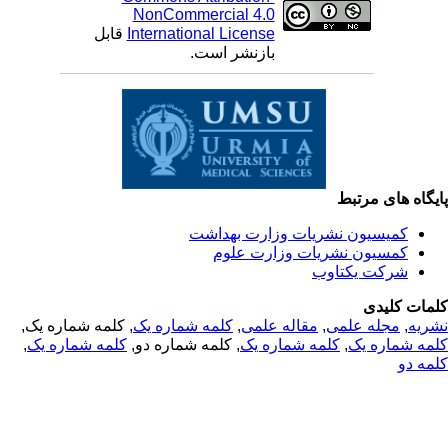
NonCommercial 4.0
International License
قابل
بازنشر است.
یگاه های مرتبط
کمیسیون نشریات وزارت بهداشت
کمسیون نشریات وزارت علوم
شرکت یکتاوب
مات کلیدی
ریه
,
مجله علمی
,
مقاله علمی
,
کلمه شماره یک
, کلمه شماره یک,
مه شماره یک
,
کلمه شماره یک
, کلمه شماره دو,
کلمه شماره یک
,
مه دو
© 2025 All Rights Reserved | Health Science Monitor | Designed &
Developed by : Yektaweb