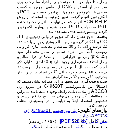
بیمار مبتلا دیابت و 100 نمونه خونی از افراد سالم جمع‌آوری
DNA
شد. بعد از استخراج
از تمامی نمونه­ها و کیفیت
PCR
سنجی با الکتروفورز، نمونه­ها با پرایمر اختصاصی،
و
الکتروفورز انجام گرفت. تعیین ژنوتیب با استفاده از روش
PCR-RFLP
انجام شد. در نهایت با آنزیم محدود کننده
PCR
Pst1
محصولات
، تیمار شده و دوباره الکتروفورز
گردید و پلی­مورفیسم هدف مشاهده شد.
TT
یافته‌ها
: نتایج نشان داد که توزیع فراوانی ژنوتیپ­های
،
CT
CC
و
در گروه بیمار و سالم به‌ترتیب برابر با 26، 52،
22 درصد و 53، 17 و 30 می­باشد و مقایسه آماری فراوانی
CT
ژنوتیپ
بین افراد سالم و بیمار معنی‌دار نبود
CC
TT
p>0.05
(
) ولی بین فراوانی
و
در افراد سالم و
p<0.05
بیمار اختلاف معنی‌داری وجود دارد (
). شایان ذکر
T
است که درصد آلل
نیز در افراد سالم و بیمار به‌ترتیب 37
C
درصد و 68 درصد و درصد آلل
در افراد سالم و بیمار
به‌ترتیب 63 درصد و 32 درصد گزارش شد.
بحث و نتیجه‌گیری
: مقایسه­ها در این مطالعه نشان می­دهد که
C49620T
احتمالاً" بین پلی‌مورفیسم
در اینترون ژن
ABCC8
و ابتلا به دیابت رابطه وجود داشته باشد. بنابراین
با مطالعات گسترده­تر می‌توان به نتایج دقیق­تر رسید و
تشخیص استعداد ابتلا به دیابت را در جمعیت­های مختلف
بررسی کرد.
واژه‌های کلیدی:
پلی‌مورفیسم C49620T
،
ژن
ABCC8
،
دیابت
متن کامل
[PDF 528 kb]
(۱۶۵۰ دریافت)
نوع مطالعه:
کیفی
| موضوع مقاله:
ژنتیک