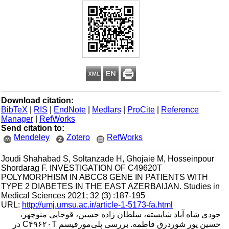
Download citation:
BibTeX
|
RIS
|
EndNote
|
Medlars
|
ProCite
|
Reference
Manager
|
RefWorks
Send citation to:
Mendeley
Zotero
RefWorks
Joudi Shahabad S, Soltanzade H, Ghojaie M, Hosseinpour
Shordarag F. INVESTIGATION OF C49620T
POLYMORPHISM IN ABCC8 GENE IN PATIENTS WITH
TYPE 2 DIABETES IN THE EAST AZERBAIJAN. Studies in
Medical Sciences 2021; 32 (3) :187-195
URL:
http://umj.umsu.ac.ir/article-1-5173-fa.html
جودی شاه آباد شایسته، سلطان زاده حسین، قوجایی منوچهر،
حسین پور شوردرق فاطمه. بررسی پلی‌مورفیسم C۴۹۶۲۰T در