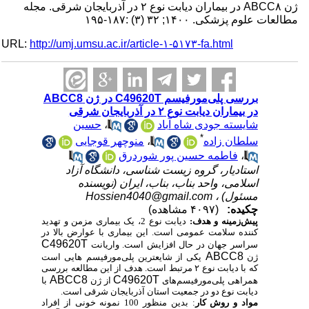
ژن ABCC۸ در بیماران دیابت نوع ۲ در آذربایجان شرقی. مجله
مطالعات علوم پزشکی. ۱۴۰۰; ۳۲ (۳) :۱۸۷-۱۹۵
URL:
http://umj.umsu.ac.ir/article-۱-۵۱۷۳-fa.html
بررسی پلی‌مورفیسم C49620T در ژن ABCC8
در بیماران دیابت نوع ۲ در آذربایجان شرقی
شایسته جودی شاه آباد
،
حسین
*
سلطان زاده
،
منوچهر قوجایی
،
فاطمه حسین پور شوردرق
استادیار، گروه زیست شناسی، دانشگاه آزاد
اسلامی، واحد بناب، بناب، ایران (نویسنده
مسئول) ،
Hossien4040@gmail.com
چکیده:
(۴۰۹۷ مشاهده)
پیش‌زمینه و هدف:
دیابت نوع 2، یک بیماری مزمن و تهدید
کننده سلامت عمومی است. این بیماری با عوارض بالا در
C49620T
سراسر جهان در حال افزایش است. واریانت
ABCC8
ژن
یکی از شایع­ترین پلی‌مورفیسم هایی است
که با دیابت نوع ۲ مرتبط است. هدف از این مطالعه بررسی
ABCC8
C49620T
همراهی پلی‌مورفیسم‌های
از ژن
با
دیابت نوع دو در جمعیت استان آذربایجان شرقی است.
مواد و روش‌ کار
: بدین منظور 100 نمونه خونی از افراد