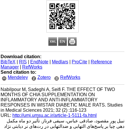
Download citation:
BibTeX
|
RIS
|
EndNote
|
Medlars
|
ProCite
|
Reference
Manager
|
RefWorks
Send citation to:
Mendeley
Zotero
RefWorks
Nabilpour M, Sadeghi A, Seifi F. THE EFFECT OF TWO
MONTHS OF CHIA SUPPLEMENTATION ON
INFLAMMATORY AND ANTI-INFLAMMATORY
RESPONSES IN WISTAR DIABETIC MALE RATS. Studies
in Medical Sciences 2021; 32 (2) :116-123
URL:
http://umj.umsu.ac.ir/article-1-5111-fa.html
نبیل پور مقصود، صادقی عباس، سیفی فرناز. تأثیر دو ماه مکمل
دهی چیا بر پاسخ‌های التهابی و ضدالتهابی در رت‌های نر دیابتی نژاد