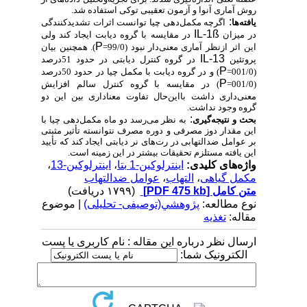
روش آماری آنوا و آزمون تعقیبی توکی استفاده شد.
:
یافته‌ها
اگرچه مکمل‌دهی چیا توانست اثرات تشدیدکنندگی
IL-1ß
در میزان
در مقایسه با گروه دیابت ایجاد کند ولی
P
این اثر ازنظر آماری معنی‌دار نبود (99/0=
). همچنین بیان
IL-13
پروتئین
در گروه کنترل دیابتی در حدود 51درصد
P
(001/0=
) و در گروه دیابت با مکمل چیا در حدود 50درصد
P
(001/0=
) در مقایسه با گروه کنترل سالم افزایش
معنی‌داری داشت
بااین‌حال
تفاوت معناداری بین این دو
گروه وجود نداشت.
:
بحث و نتیجه‌گیری
به نظر می‌رسد دو ماه مکمل‌دهی چیا با
این مقدار دوز مصرفی و دوره مصرف نتوانسته تأثیر مثبتی
بر عوامل ضدالتهابی در رت‎‌های نر دیابتی ایجاد کند که تأیید
این یافته مستلزم تحقیقات بیشتر در این زمینه است.
واژه‌های کلیدی:
اینترلوکین-1 بتا
،
اینترلوکین-13
،
مکمل گیاهی
،
التهاب
،
عوامل ضدالتهاب
متن کامل
[PDF 475 kb]
(۱۷۹۹ دریافت)
نوع مطالعه:
پژوهشي(توصیفی- تحلیلی)
| موضوع
مقاله:
تغذیه
ارسال نظر درباره این مقاله : نام کاربری یا پست
الکترونیک شما: