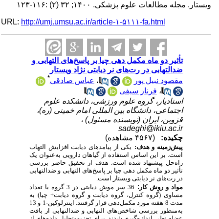
ویستار. مجله مطالعات علوم پزشکی. ۱۴۰۰; ۳۲ (۲) :۱۱۶-۱۲۳
URL:
http://umj.umsu.ac.ir/article-۱-۵۱۱۱-fa.html
تأثیر دو ماه مکمل دهی چیا بر پاسخ‌های التهابی و
ضدالتهابی در رت‌های نر دیابتی نژاد ویستار
*
مقصود نبیل پور
،
عباس صادقی
،
فرناز سیفی
استادیار، گروه علوم ورزشی، دانشکده علوم
اجتماعی، دانشگاه بین المللی امام خمینی (ره)،
قزوین، ایران (نویسنده مسئول) ،
sadeghi@ikiu.ac.ir
چکیده:
(۴۵۶۷ مشاهده)
پیش‌زمینه و هدف:
یکی از پیامدهای دیابت افزایش التهاب
است. بر این اساس استفاده از گیاهان دارویی به‌عنوان یک
را
ه‌
حل پیشنهاد شده است. هدف از تحقیق حاضر بررسی
تأثیر دو ماه مکمل دهی چیا بر پاسخ‌های التهابی و ضدالتهابی
در رت‌های نر دیابتی ویستار است.
:
مواد و روش‌ کار
36 سر موش دیابتی در 3 گروه با تعداد
مساوی (گروه کنترل، گروه دیابت و گروه دیابت+ چیا) به
مدت 8 هفته مورد مکمل‌دهی قرار گرفتند. اینترلوکین-1 و 13
به‌منظور بررسی شاخص‌های التهابی و ضدالتهابی از بافت
عضله نعلی اندازه‌گیری شدند. برای تجزیه‌وتحلیل داده‌های از