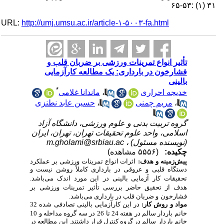
۳۱ (۱) :۵۳-۶۵
URL:
http://umj.umsu.ac.ir/article-۱-۵۰۰۳-fa.html
تأثیر انواع تمرینات ورزشی بر ضربان قلب و
فشارخون در بارداری: یک مطالعه کارآزمایی
بالینی
*
خدیجه احراری
،
ماندانا غلامی
،
مریم چمنی
،
حسین عابد نطنزی
گروه تربیت بدنی و علوم ورزشی، دانشگاه آزاد
اسلامی، واحد علوم تحقیقات تهران، تهران، ایران
(نویسنده مسئول) ،
m.gholami@srbiau.ac
چکیده:
(۵۵۵۶ مشاهده)
پیش‌زمینه و هدف:
اثرات انواع تمرینات ورزشی بر عملکرد
دستگاه قلبی و عروقی
در بارداری
کاملاً روشن نیست
و
تحقیقات کار آزمایی بالینی در
این مورد اندک می‌باشد.
هدف از تحقیق حاضر بررسی تأثیر تمرینات ورزشی
بر
فشارخون
و ضربان قلب در بارداری می‌باشد.
مواد و روش کار:
در این کارآزمایی بالینی تصادفی شده 32
خانم باردار سالم در هفته 24 تا 26
در سه گروه مداخله و 10
خانم باردار سالم در گروه کنترل قرار داشتند. این مطالعه در