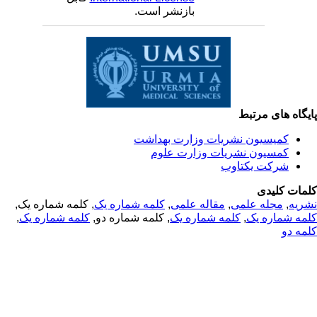
بازنشر است.
یگاه های مرتبط
کمیسیون نشریات وزارت بهداشت
کمسیون نشریات وزارت علوم
شرکت یکتاوب
مات کلیدی
ریه
,
مجله علمی
,
مقاله علمی
,
کلمه شماره یک
, کلمه شماره یک,
مه شماره یک
,
کلمه شماره یک
, کلمه شماره دو,
کلمه شماره یک
,
مه دو
© 2025 All Rights Reserved | Health Science Monitor | Designed &
Developed by : Yektaweb