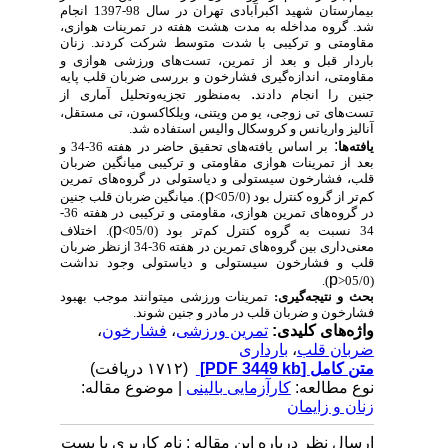
بیمارستان شهید اکبر­آبادی تهران در سال 98-1397 انجام
شد. گروه مداخله به مدت هشت هفته در تمرینات هوازی،
مقاومتی و ترکیبی با شدت متوسط شرکت کردند. زنان
باردار قبل و بعد از
تمرین، تست‌های ورزشی هوازی و
مقاومتی، اندازه‌گیری فشارخون و بررسی ضربان قلب پایه
.
جنین را انجام دادند
به‌منظور تجزیه‌و‌تحلیل آماری از
تست‌های تی
زوجی، یو من ویتنی، ویلکاکسون، تی مستقل،
آنالیز واریانس و کروسکال والیس استفاده شد.
:
یافته‌ها
بر اساس یافته‌های تحقیق حاضر در
هفته 36-34 و
بعد از تمرینات هوازی مقاومتی و ترکیبی میانگین ضربان
قلب
،
فشارخون سیستولی و دیاستولی در گروه‌های تمرین
p
کم‌تر از گروه کنترل بود (05/0>
).
میانگین
ضربان قلب جنین
در گروه‌های تمرین هوازی
،
مقاومتی و ترکیبی در هفته 36-
p
34 نسبت به گروه کنترل کم‌تر بود (05/0>
). اختلاف
معنی‌داری بین گروه‌های تمرین در هفته 36-34 ازنظر ضربان
قلب و فشارخون سیستولی و دیاستولی وجود
نداشت
p
.
)
(05/0<
بحث و نتیجه‌گیری:
تمرینات ورزشی می­توانند موجب بهبود
فشارخون و ضربان قلب در مادر و جنین شوند.
واژه‌های کلیدی:
تمرین ورزشی
،
فشارخون
،
ضربان قلب
،
بارداری
متن کامل
[PDF 3449 kb]
(۱۷۱۲ دریافت)
نوع مطالعه:
کارآزمایی بالینی
| موضوع مقاله:
زنان و زایمان
ارسال نظر درباره این مقاله : نام کاربری یا پست