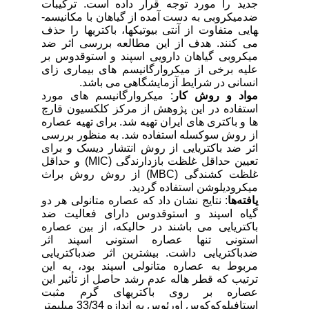
جدید را مورد توجه قرار داده است. ترکیبات
ضدمیکروبی به دست آمده از گیاهان با مکانیسم­
هایی متفاوت از آنتی بیوتیک­ها، باکتری­ها را حذف
می کنند. هدف از این مطالعه بررسی اثر ضد
میکروبی گیاهان دارویی اسپند و استوقدوس بر
علیه برخی از میکروارگانیسم های بیماری زای
انسانی در شرایط آزمایشگاهی می باشد.
مواد و روش‌ کار
: میکروارگانیسم های مورد
استفاده در این پژوهش از مرکز کلکسیون قارچ
ها و باکتری های ایران تهیه شد. برای تهیه عصاره
از روش سوکسله استفاده شد. به منظور بررسی
اثر ضد باکتریایی از روش انتشار دیسک و برای
تعیین حداقل غلظت بازدارندگی (
MIC
) و حداقل
غلظت کشندگی (
MBC
) از روش روش براث
میکرودیلوشن استفاده گردید.
یافته‌ها
: نتایج نشان داد که عصاره متانولی هر دو
گیاه اسپند و استوقدوس دارای فعالیت ضد
باکتریایی می باشند در حالیکه، از بین عصاره
استونی تنها عصاره استونی اسپند اثر
ضدباکتریایی داشت. بیشترین اثر ضدباکتریایی
مربوط به عصاره متانولی اسپند بود، به این
ترتیب که قطر هاله عدم رشد حاصل از تأثیر این
عصاره بر روی باکتری­های گرم مثبت
استافیلوکوکوس اورئوس به اندازه 33/34 میلی­متر