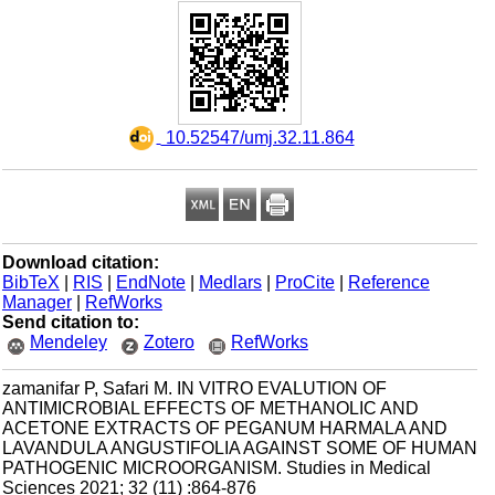
‎ 10.52547/umj.32.11.864
Download citation:
BibTeX
|
RIS
|
EndNote
|
Medlars
|
ProCite
|
Reference
Manager
|
RefWorks
Send citation to:
Mendeley
Zotero
RefWorks
zamanifar P, Safari M. IN VITRO EVALUTION OF
ANTIMICROBIAL EFFECTS OF METHANOLIC AND
ACETONE EXTRACTS OF PEGANUM HARMALA AND
LAVANDULA ANGUSTIFOLIA AGAINST SOME OF HUMAN
PATHOGENIC MICROORGANISM. Studies in Medical
Sciences 2021; 32 (11) :864-876