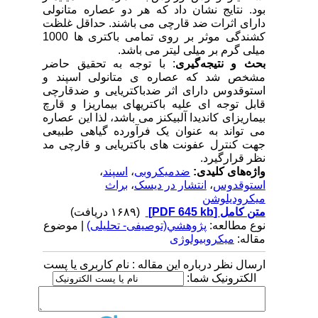
بود. نتایج نشان داد که هر دو عصاره متانولی
دارای اثرات ضد قارچی می باشند. حداقل غلظت
کشندگی موثر بر روی تمامی باکتری ها 1000
میلی گرم بر میلی لیتر می باشد.
بحث و نتیجه‌گیری
: با توجه به تحقیق حاضر
مشخص شد که عصاره ی متانولی اسپند و
استوقدوس دارای اثر ضدباکتریایی و ضدقارچی
قابل توجه ای علیه باکتری­های بیماریزا و قارچ
بیماریزای کاندیدا آلبیکنز می باشد، لذا این عصاره
می تواند به عنوان یک فرآورده گیاهی طبیعی
جهت کنترل عفونت های باکتریایی و قارچی مد
نظر قرارگیرد.
واژه‌های کلیدی:
ضدمیکروبی
،
اسپند
،
استوقدوس
،
انتشار در دیسک
،
براث
میکرودیلوشن
متن کامل
[PDF 645 kb]
(۱۶۸۹ دریافت)
نوع مطالعه:
پژوهشي(توصیفی- تحلیلی)
| موضوع
مقاله:
میکروبیولوژی
ارسال نظر درباره این مقاله : نام کاربری یا پست
الکترونیک شما: