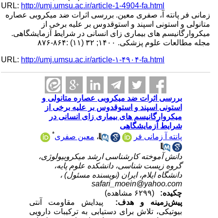
URL:
http://umj.umsu.ac.ir/article-1-4904-fa.html
زمانی فر پانته آ، صفری معین. بررسی اثرات ضد میکروبی عصاره
متانولی و استونی اسپند و استوقدوس بر علیه برخی از
میکروارگانیسم های بیماری زای انسانی در شرایط آزمایشگاهی.
مجله مطالعات علوم پزشکی. ۱۴۰۰; ۳۲ (۱۱) :۸۶۴-۸۷۶
URL:
http://umj.umsu.ac.ir/article-۱-۴۹۰۴-fa.html
بررسی اثرات ضد میکروبی عصاره متانولی و
استونی اسپند و استوقدوس بر علیه برخی از
میکروارگانیسم های بیماری زای انسانی در
شرایط آزمایشگاهی
*
پانته آ زمانی فر
،
معین صفری
دانش آموخته کارشناسی ارشد میکروبیولوژی،
گروه زیست شناسی، دانشکده علوم پایه،
دانشگاه ایلام، ایران (نویسنده مسئول) ،
safari_moein@yahoo.com
چکیده:
(۶۲۹۹ مشاهده)
پیش‌زمینه و هدف:
پیدایش مقاومت آنتی
بیوتیکی، تلاش برای دستیابی به ترکیبات دارویی