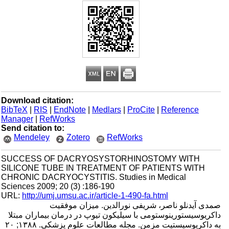
Download citation:
BibTeX
|
RIS
|
EndNote
|
Medlars
|
ProCite
|
Reference
Manager
|
RefWorks
Send citation to:
Mendeley
Zotero
RefWorks
SUCCESS OF DACRYOSYSTORHINOSTOMY WITH
SILICONE TUBE IN TREATMENT OF PATIENTS WITH
CHRONIC DACRYOCYSTITIS. Studies in Medical
Sciences 2009; 20 (3) :186-190
URL:
http://umj.umsu.ac.ir/article-1-490-fa.html
صمدی آیدنلو ناصر، شریفی نورالدین. میزان موفقیت
داکریوسیستورینوستومی با سیلیکون تیوپ در درمان بیماران مبتلا
به داکریوسیستیت مزمن. مجله مطالعات علوم پزشکی. ۱۳۸۸; ۲۰