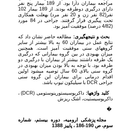
مراجعه بیماران دارا بود. از 189 بیمار پنج نفر
دارای درگیری دوطرفه بودند. از 189 بیمار 102
نفر(82 نفر زن و 20 نفر مرد) به­علت همکاری
تحت پیگیری قرار گرفتند. جراحی در 84 مورد
(4/82 درصد) موفقیت آمیز بود.
بحث و نتیجه­گیری:
مطالعه حاضر نشان داد که
نتایج عمل در بیماران 60 به بالا بیشتر از سایر
گروه­های سنی موفقیت آمیز است. همچنین
میزان بهبودی در بین گروه بیمارانی که درگیری
یک طرفه داشتند بیشتر از بیماران با درگیری دو
طرفه بود. با توجه به بالا بودن میزان بهبودی در
گروه سنی بالای 60 سال توصیه می­شود اولین
اقدام درمانی برای بیماران این گروه سنی
جراحی DCR با سیلیکون تیوپ باشد.
کلید واژه­ها:
داکریوسیستورینوستومی (DCR) ،
داکریوسیستیت، اشک ریزش
�
مجله پزشکی ارومیه، دوره بیستم، شماره‌
سوم، ص
190-186
، پاییز 1388