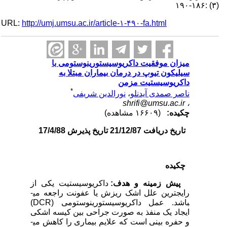
(۳) :۱۸۶-۱۹۰
URL:
http://umj.umsu.ac.ir/article-۱-۴۹۰-fa.html
میزان موفقیت داکریوسیستورینوستومی با
سیلیکون تیوپ در درمان بیماران مبتلا به
داکریوسیستیت مزمن
*
ناصر صمدی آیدنلو
،
نورالدین شریفی
shrifi@umsu.ac.ir
،
چکیده:
(۱۶۶۰۹ مشاهده)
تاریخ دریافت 21/12/87 تاریخ پذیرش 17/4/88
چکیده
پیش زمینه و هدف:
داکریوسیستیت یکی از
رایج­ترین علل اشک ریزش یا عفونت راجعه می­
باشد. عمل داکریوسیستورینوستومی (DCR)
ایجاد یک منفذ به صورت جراحی بین کیسه اشکی
و حفره بینی است که علایم بیماری را کاهش می­