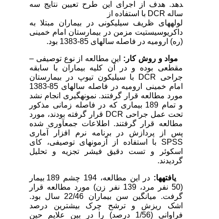
دهد. هدف از اجرای این طرح تعیین نتایج سه
ساله DCR با استفاده از
لوله­های ظریف سیلیکونی در بیماران مبتلا به
داکریوسیستیت مزمن در بیمارستان امام خمینی
(ره) ارومیه در فاصله سال­های 85-1383 بود.
مواد و روش کار:
این مطالعه از نوع توصیفی –
مقطعی بوده و در آن کلیه بیماران با سابقه
جراحی DCR با سیلیکون تیوپ در بیمارستان
امام خمینی ارومیه در فاصله سال­های 85-1383
مورد مطالعه قرار گرفتند. نمونه­گیری انجام نشد
و تمام 189 بیماری که در فاصله زمانی مذکور
تحت عمل جراحی DCR قرار گرفته بودند، مورد
مطالعه قرار گرفتند. اطلاعات جمع­آوری شده
پس از پردازش در برنامه نرم افزار آماری
SPSS با استفاده از آزمون­های توصیفی، کای
اسکوئر و تست دقیق فیشر تجزیه و تحلیل
گردیدند.
یافته­ها:
در این مطالعه، 194 چشم 189 بیمار
(50 نفر مرد، 139 نفر زن) مورد مطالعه قرار
گرفت. میانگین سن بیماران 22/46 سال بود.
اشک ریزش و ترشح چرک بیشترین درصد
فراوانی (1/56 درصد) را در بین علایم حین