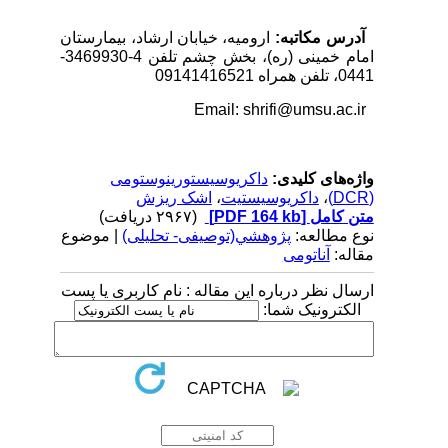
آدرس مکاتبه:
ارومیه، خیابان ارشاد، بیمارستان
امام خمینی (ره)، بخش چشم تلفن 4-3469930-
0441، تلفن همراه 09141416521
shrifi@umsu.ac.ir
Email:
واژه‌های کلیدی:
داکریوسیستورینوستومی
(DCR)
،
داکریوسیستیت
،
اشک ریزش
متن کامل
[PDF 164 kb]
(۲۹۶۷ دریافت)
نوع مطالعه:
پژوهشي(توصیفی- تحلیلی)
| موضوع
مقاله:
آناتومی
ارسال نظر درباره این مقاله : نام کاربری یا پست
الکترونیک شما: