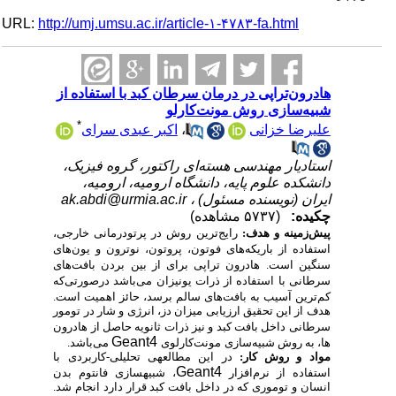
URL:
http://umj.umsu.ac.ir/article-۱-۴۷۸۳-fa.html
هادرون‌تراپی در درمان سرطان کبد با استفاده از
شبیه‌سازی روش مونت‌کارلو
*
علیرضا خزانی
،
اکبر عبدی سرای
استادیار مهندسی هسته‌ای راکتور، گروه فیزیک،
دانشکده علوم پایه، دانشگاه ارومیه، ارومیه،
ایران (نویسنده مسئول) ،
ak.abdi@urmia.ac.ir
چکیده:
(۵۷۳۷ مشاهده)
پیش‌زمینه و هدف:
را
ی
ج
تر
ی
ن روش در پرتودرمان
ی
خارج
ی
،
استفاده از بار
ی
که
ها
ی
فوتون، پروتون، نوترون و
ی
ون
ها
ی
سنگ
ی
ن است. هادرون تراپ
ی
برا
ی
از ب
ی
ن بردن بافت
ها
ی
سرطان
ی
با استفاده از ذرات
ی
ون
ی
زان م
ی
باشد درصورتی‌که
کم‌تر
ی
ن آس
ی
ب به بافت
ها
ی
سالم برسد، حائز اهم
ی
ت است.
هدف از ا
ی
ن تحق
ی
ق ارز
ی
اب
ی
م
ی
زان دز، انرژ
ی
و شار در تومور
سرطان
ی
داخل بافت کبد و ن
ی
ز ذرات ثانو
ی
ه حاصل از هادرون
Geant4
ها، به روش شب
ی
ه
ساز
ی
مونت‌کارلو
ی
می
باشد.
مواد و روش کار:
در این مطالعه­ی تحلیلی-کاربردی
با
Geant4
استفاده از نرم‌افزار
، شبیه­سازی فانتوم بدن
انسان و توموری که در داخل بافت کبد قرار دارد انجام شد.