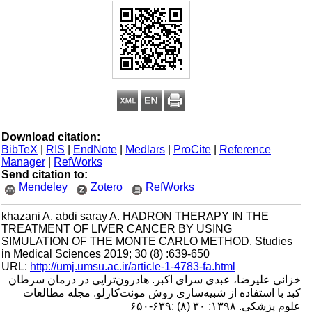
Download citation:
BibTeX
|
RIS
|
EndNote
|
Medlars
|
ProCite
|
Reference
Manager
|
RefWorks
Send citation to:
Mendeley
Zotero
RefWorks
khazani A, abdi saray A. HADRON THERAPY IN THE
TREATMENT OF LIVER CANCER BY USING
SIMULATION OF THE MONTE CARLO METHOD. Studies
in Medical Sciences 2019; 30 (8) :639-650
URL:
http://umj.umsu.ac.ir/article-1-4783-fa.html
خزانی علیرضا، عبدی سرای اکبر. هادرون‌تراپی در درمان سرطان
کبد با استفاده از شبیه‌سازی روش مونت‌کارلو. مجله مطالعات
علوم پزشکی. ۱۳۹۸; ۳۰ (۸) :۶۳۹-۶۵۰