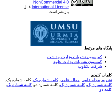
NonCommercial 4.0
International License
قابل
بازنشر است.
یگاه های مرتبط
کمیسیون نشریات وزارت بهداشت
کمسیون نشریات وزارت علوم
شرکت یکتاوب
مات کلیدی
ریه
,
مجله علمی
,
مقاله علمی
,
کلمه شماره یک
, کلمه شماره یک,
مه شماره یک
,
کلمه شماره یک
, کلمه شماره دو,
کلمه شماره یک
,
مه دو
© 2025 All Rights Reserved | Health Science Monitor | Designed &
Developed by : Yektaweb