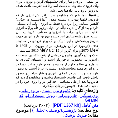
دز عمقی، انرژی و شار برای چشمه­های کربن و بورون انرژی­
های فرودی متفاوت به دست آمد و ناحیه تقریبی بافت هدف
به روش برون
یابی داده­ها تعیین شد.
یافته
ها:
همان­طور که مشاهده شد
با افزایش انرژی باریکه
فرودی، قله­ها پهن‌تر و بیشینه مقدار آن­ها (بیشینه دز جذبی)
کاهش می­یابد، زیرا برد ذره فقط به انرژی اولیه آن بستگی
دارد و بعد از گذراندن دنباله در انتها، در زیر قله براگ، انرژی
تخلیه‌شده برای ذرات با انرژی­های مختلف تقریباً یکسان
است. طبق شبیه‌سازی انجام‌شده بهترین بازه انرژی جهت
شروع برهمکنش و ایجاد
پیک براگ پرتو فرودی در محدوده
هدف (تومور) در این پژوهش، برای بورون
از
1805 تا
MeV
MeV
2075
و برای کربن
از
2415 تا
3015
می­باشد.
بحث و نتیجه
گیری:
هادرون درمانی از دقت بالاتری نسبت به
رادیوتراپی معمولی برخوردار است و آسیب­های کم‌تری به
سلول‌های سالم خارج از محدوده تومور وارد می­کند.
زیرا در
بازه انرژی مفید محاسبه‌شده، بیشترین دز یا آسیب به تومور
وارد می­شود.
نتایج دز عمقی، انرژی و شار ذرات در تومور
داخل بافت کبد فانتوم شبیه‌سازی‌شده
و مشاهده‌گردید که
هادرون­ها بعد از طی مسافتی، حداکثر دز و انرژی خود را در
ناحیه بافت هدف (تومور) برجای می­گذارند.
واژه‌های کلیدی:
فانتوم بدن انسان
،
پرتودرمانی
،
یون سنگین
،
هادرون­تراپی
،
روش مونت‌کارلو
،
کد
Geant4
متن کامل
[PDF 1367 kb]
(۲۶۰۳ دریافت)
نوع مطالعه:
پژوهشي(توصیفی- تحلیلی)
| موضوع
مقاله:
فیزیک پزشکی