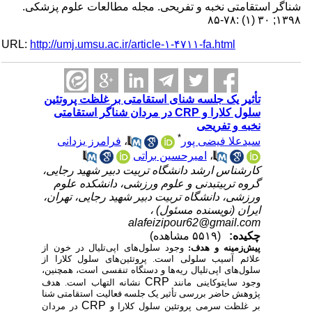
شناگر استقامتی نخبه و تفریحی. مجله مطالعات علوم پزشکی.
۱۳۹۸; ۳۰ (۱) :۷۸-۸۵
URL:
http://umj.umsu.ac.ir/article-۱-۴۷۱۱-fa.html
تأثیر یک جلسه شنای استقامتی بر غلظت پروتئین
سلول کلارا و CRP در مردان شناگر استقامتی
نخبه و تفریحی
*
سیدعلا فیضی پور
،
فرامرز یزدانی
،
امیرحسین براتی
کارشناس ارشد دانشگاه تربیت دبیر شهید رجایی،
گروه تربیتبدنی و علوم ورزشی، دانشکده علوم
ورزشی، دانشگاه تربیت دبیر شهید رجایی، تهران،
ایران (نویسنده مسئول) ،
alafeizipour62@gmail.com
چکیده:
(۵۵۱۹ مشاهده)
پیش‌زمینه و هدف:
وجود سلول‌های اپی‌تلیال در خون از
علائم آسیب سلولی است. پروتئین‌های سلول کلارا از
سلول‌های اپی‌تلیال ریه‌ها و دستگاه تنفسی است، همچنین،
CRP
وجود سایتوکاینی مانند
نشانه التهاب است. هدف
پژوهش حاضر بررسی تأثیر یک جلسه فعالیت استقامتی شنا
CRP
بر غلظت سرمی پروتئین
سلول کلارا و
در مردان