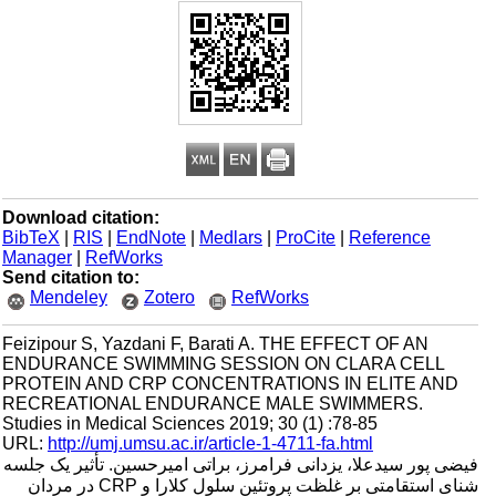
Download citation:
BibTeX
|
RIS
|
EndNote
|
Medlars
|
ProCite
|
Reference
Manager
|
RefWorks
Send citation to:
Mendeley
Zotero
RefWorks
Feizipour S, Yazdani F, Barati A. THE EFFECT OF AN
ENDURANCE SWIMMING SESSION ON CLARA CELL
PROTEIN AND CRP CONCENTRATIONS IN ELITE AND
RECREATIONAL ENDURANCE MALE SWIMMERS.
Studies in Medical Sciences 2019; 30 (1) :78-85
URL:
http://umj.umsu.ac.ir/article-1-4711-fa.html
فیضی پور سیدعلا، یزدانی فرامرز، براتی امیرحسین. تأثیر یک جلسه
شنای استقامتی بر غلظت پروتئین سلول کلارا و CRP در مردان