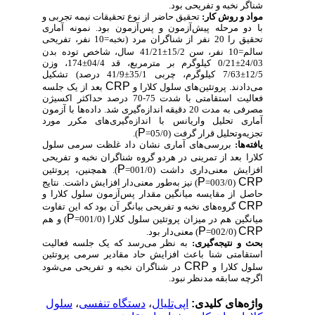
شناگر نخبه و تفریحی بود.
مواد و روش کار:
تحقیق حاضر از نوع تحقیقات نیمه تجربی و
با دو مرحله پیش‌آزمون و پس‌آزمون بود. نمونه آماری
تحقیق را 20 نفر از شناگران مرد (نخبه=10 نفر، تفریحی
سالم=10 نفر، سن 15/2±41/21
سال، شاخص توده بدن
24/03±0/21 کیلوگرم بر مترمربع، قد 04/4±174، وزن
12/5±7/63 کیلوگرم، چربی 35/1±41/9 درصد) تشکیل
CRP
می‌دادند. پروتئین‌های سلول کلارا و
بعد از یک جلسه
فعالیت استقامتی با شدت 75-70 درصد حداکثر اکسیژن
مصرفی به مدت 20 دقیقه اندازه‌گیری شد. داده‌ها با آزمون
آماری تحلیل واریانس با اندازه‌گیری‌های مکرر مورد
P
تجزیه‌و‌تحلیل قرار گرفت
(05/0=
).
یافته‌ها:
بررسی‌های آماری نشان داد غلظت سرمی سلول
کلارا
بعد از تمرینی در هردو گروه شناگران نخبه و تفریحی
P
افزایش معنی‌داری داشت (001/0=
). همچنین، پروتئین
P
CRP
(003/0=
) نیز به‌طور معنی‌دار افزایش داشت.
نتایج
حاصل از مقایسه میانگین مقدار پس‌آزمون سلول کلارا و
CRP
گروه‌های نخبه و تفریحی بیانگر آن بود که این تفاوت
P
میانگین هم در میزان پروتئین سلول کلارا (001/0=
) و هم
P
CRP
(002/0=
) معنی‌دار بود.
بحث و نتیجه‌گیری:
به نظر می‌رسد که یک جلسه فعالیت
استقامتی شنا باعث افزایش حاد مقادیر سرمی پروتئین
CRP
سلول کلارا و
در شناگران نخبه و تفریحی می‌شود
اگرچه سابقه مدنظر نبود.
واژه‌های کلیدی:
اپی‌تلیال
،
دستگاه تنفسی
،
سلول