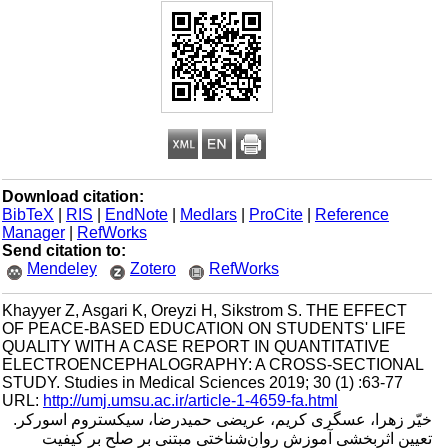
Download citation:
BibTeX
|
RIS
|
EndNote
|
Medlars
|
ProCite
|
Reference
Manager
|
RefWorks
Send citation to:
Mendeley
Zotero
RefWorks
Khayyer Z, Asgari K, Oreyzi H, Sikstrom S. THE EFFECT
OF PEACE-BASED EDUCATION ON STUDENTS' LIFE
QUALITY WITH A CASE REPORT IN QUANTITATIVE
ELECTROENCEPHALOGRAPHY: A CROSS-SECTIONAL
STUDY. Studies in Medical Sciences 2019; 30 (1) :63-77
URL:
http://umj.umsu.ac.ir/article-1-4659-fa.html
خیّر زهرا، عسگری کریم، عریضی حمیدرضا، سیکستروم اسورکر.
تعیین اثربخشی آموزش روان‌شناختی مبتنی بر صلح بر کیفیت