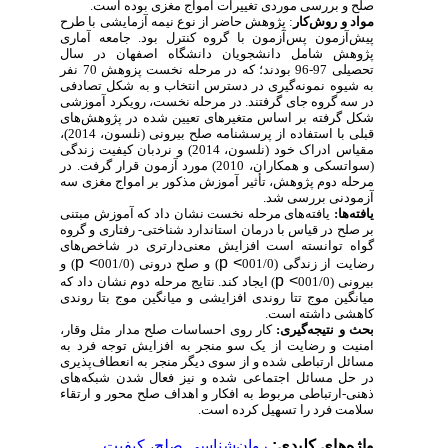
صلح و بررسی موردی تغییرات امواج مغزی بوده است.
مواد و روش‌کار
: پژوهش حاضر از نوع نیمه آزمایشی با طرح
پیش‌آزمون پس‌آزمون با گروه کنترل بود. جامعه آماری
پژوهش شامل دانشجویان دانشگاه اصفهان در سال
تحصیلی 97-96 بودند؛ که در مرحله نخست پزوهش 70 نفر
به شیوه نمونه‌گیری در دسترس انتخاب و به شکل تصادفی
در سه گروه جای گرفتند. در مرحله نخست، رویکرد آموزشی
شکل گرفته بر اساس متغیرهای تعیین شده در پژوهش‌های
قبلی با استفاده از پرسشنامه صلح بیرونی (نلسون، 2014)،
مقیاس ادراک خود (نلسون، 2014) و نردبان کیفیت زندگی
(سواتسکی و همکاران، 2010) مورد آزمون قرار گرفت. در
مرحله دوم پژوهش، تأثیر آموزش مذکور بر امواج مغزی سه
آزمودنی بررسی شد.
یافته‌ها:
یافته‌های مرحله نخست نشان داد که آموزش مبتنی
بر صلح در قیاس با درمان استاندارد شناختی- رفتاری و گروه
گواه توانسته است افزایش معنی‌دارتری در شاخص‌های
p <
p <
رضایت از زندگی (
/0
001
) و صلح درونی (
/0
001
) و
p <
بیرونی (
/0
001
) ایجاد کند. نتایج مرحله دوم نشان داد که
میانگین موج تتا روندی افزایشی و میانگین موج بتا روندی
کاهشی داشته است.
بحث و نتیجه‌گیری:
کار روی
احساسات صلح مدار مثل وقار،
امنیت و رضایت از یک سو منجر به افزایش توجه فرد به
مسائل ارتباطی شده و از سوی دیگر منجر به انعطاف‌پذیری
در حل مسائل اجتماعی شده و نیز فعال شدن شبکه‌های
ذهنی-ارتباطی مربوط به افکار و اهداف صلح محور و ارتقاء
سلامت فرد را تسهیل کرده است.
واژه‌های کلیدی:
روان‌شناسی صلح
،
کیفیت