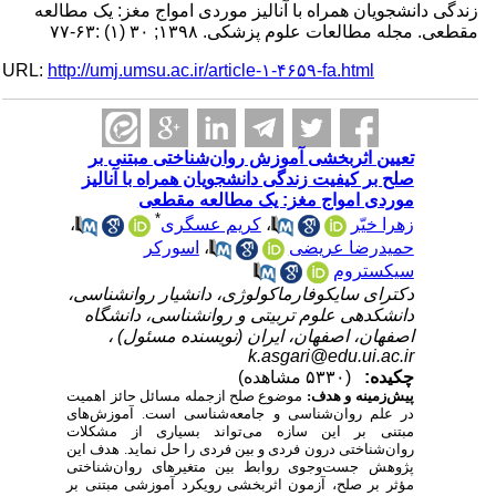
زندگی دانشجویان همراه با آنالیز موردی امواج مغز: یک مطالعه
مقطعی. مجله مطالعات علوم پزشکی. ۱۳۹۸; ۳۰ (۱) :۶۳-۷۷
URL:
http://umj.umsu.ac.ir/article-۱-۴۶۵۹-fa.html
تعیین اثربخشی آموزش روان‌شناختی مبتنی بر
صلح بر کیفیت زندگی دانشجویان همراه با آنالیز
موردی امواج مغز: یک مطالعه مقطعی
*
زهرا خیّر
،
کریم عسگری
،
حمیدرضا عریضی
،
اسورکر
سیکستروم
دکترای سایکوفارماکولوژی، دانشیار روانشناسی،
دانشکدهی علوم تربیتی و روانشناسی، دانشگاه
اصفهان، اصفهان، ایران (نویسنده مسئول) ،
k.asgari@edu.ui.ac.ir
چکیده:
(۵۳۳۰ مشاهده)
پیش‌زمینه و هدف:
موضوع صلح ازجمله مسائل حائز اهمیت
در علم روان‌شناسی و جامعه‌شناسی است. آموزش‌های
مبتنی بر این سازه می‌تواند بسیاری از مشکلات
روان‌شناختی درون فردی و بین فردی را حل نماید. هدف این
پژوهش جست‌وجوی روابط بین متغیرهای روان‌شناختی
مؤثر بر صلح، آزمون اثربخشی رویکرد آموزشی مبتنی بر