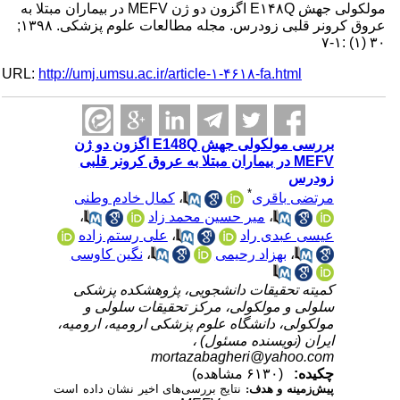
مولکولی جهش E۱۴۸Q اگزون دو ژن MEFV در بیماران مبتلا به
عروق کرونر قلبی زودرس. مجله مطالعات علوم پزشکی. ۱۳۹۸;
۳۰ (۱) :۱-۷
URL:
http://umj.umsu.ac.ir/article-۱-۴۶۱۸-fa.html
بررسی مولکولی جهش E148Q اگزون دو ژن
MEFV در بیماران مبتلا به عروق کرونر قلبی
زودرس
*
مرتضی باقری
،
کمال خادم وطنی
،
میر حسین محمد زاد
،
عیسی عبدی راد
،
علی رستم زاده
،
بهزاد رحیمی
،
نگین کاوسی
کمیته تحقیقات دانشجویی، پژوهشکده پزشکی
سلولی و مولکولی، مرکز تحقیقات سلولی و
مولکولی، دانشگاه علوم پزشکی ارومیه، ارومیه،
ایران (نویسنده مسئول) ،
mortazabagheri@yahoo.com
چکیده:
(۶۱۳۰ مشاهده)
پیش‌زمینه و هدف:
نتایج بررسی‌های اخیر نشان داده است