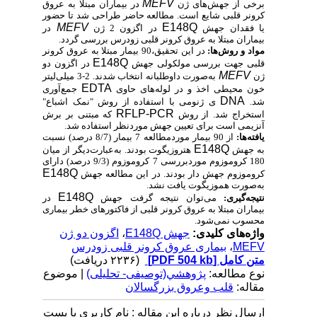
MEFV
برخی از جهش‌های ژن
در بیماران مبتلا به عروق
کرونر قلبی شایع است. مطالعه حاضر طراحی شد تا حضور
MEFV
E148Q
یا فقدان جهش
در اگزون 2 ژن
در
بیماران مبتلا به عروق کرونر قلبی زودرس بررسی گردد.
مواد و روش‌ها:
در این تحقیق،90 بیمار مبتلا به عروق کرونر
E148Q
قلبی جهت بررسی مولکولی جهش
در اگزون دو
MEFV
ژن
به‌صورت داوطلبانه انتخاب شدند. 2-3 میلی‌لیتر
EDTA
خون محیطی اخذ و در لوله‌های حاوی
جمع‌آوری
DNA
شد.
ی ژنومی با استفاده از روش "نمک اشباع"
RFLP-PCR
استخراج شد. از روش
که مبتنی بر برش
آنزیمی است برای تعیین جهش موردنظر استفاده شد.
یافته‌ها:
از 90 بیمار موردمطالعه 7 بیمار (8/7 درصد) نسبت
E148Q
به جهش
هتروزیگوت بودند. به‌عبارت‌دیگر از میان
180 کروموزوم موردبررسی 7 کروموزوم (9/3 درصد) دارای
E148Q
کروموزوم جهش دار بودند. در این مطالعه جهش
به‌صورت هموزیگوت یافت نشد.
E148Q
نتیجه‌گیری:
می‌توان نتیجه گرفت جهش
در
بیماران مبتلا به عروق کرونر قلبی از فاکتورهای خطر بیماری
محسوب نمی‌شود.
واژه‌های کلیدی:
جهش E148Q
،
اگزون دو ژن
MEFV
،
بیماری عروق کرونر قلبی زودرس
متن کامل
[PDF 504 kb]
(۲۲۳۶ دریافت)
نوع مطالعه:
پژوهشي(توصیفی- تحلیلی)
| موضوع
مقاله:
قلب وعروق بزرگسالان
ارسال نظر درباره این مقاله : نام کاربری یا پست