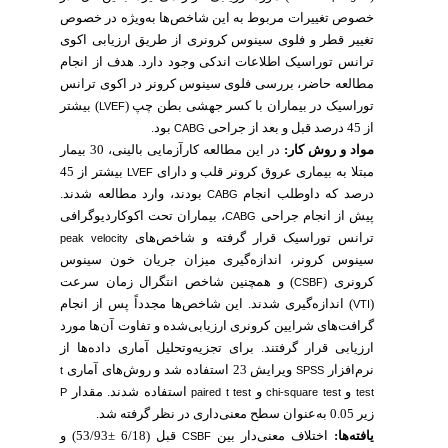
خصوص تغییرات مربوط به این شاخص‌ها به‌ویژه در خصوص
تغییر قطر و فلوی سینوس کرونری از طریق ارزیابی اکوی
ترانس توراسیک اطلاعات اندکی وجود دارد. هدف از انجام
مطالعه حاضر، بررسی فلوی سینوس کرونر در اکوی ترانس
توراسیک در بیماران با کسر جهشی بطن چپ (
) بیشتر
LVEF
از 45 درصد قبل و بعد از جراحی
بود.
CABG
مواد و روش‌ کار:
در این مطالعه کارآزمایی بالینی، 30 بیمار
مبتلا به بیماری عروق کرونر قلب و دارای
بیشتر از 45
LVEF
درصد که داوطلب انجام
بودند، وارد مطالعه شدند.
CABG
پیش از انجام جراحی
، بیماران تحت اکوکاردیوگرافی
CABG
ترانس توراسیک قرار گرفته و شاخص‌های
peak velocity
سینوس کرونر، اندازه‌گیری میزان جریان خون سینوس
کرونری (
) و همچنین شاخص
انتگرال زمان سرعت
CSBF
(
) اندازه‌گیری شدند. این شاخص‌ها مجدداً پس از انجام
VTI
گرافت‌های شرایین کرونری ارزیابی‌شده و تفاوت آن‌ها مورد
ارزیابی قرار گرفتند. برای تجزیه‌وتحلیل آماری داده‌ها از
نرم‌افزار
ویرایش 23 استفاده شد و روش‌های آماری
t
SPSS
و
و
استفاده شدند. مقدار
P
paired t test
chi-square test
test
زیر 0.05 به‌عنوان سطح معنی‌داری در نظر گرفته شد.
یافته‌ها:
اختلاف معنی‌دار بین
قبل (18‏/6 93±‏/53) و
CSBF