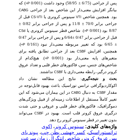
پس از جراحی (75‏/6 ± 95‏/58) وجود داشت (001‏/0
) که
P<
بیانگر افزایش معنی‌دار این شاخص بعد از جراحی
CABG
بود. همچنین شاخص
سینوس کرونری یا
قبل از
CS-VTI
VTI
جراحی برابر 70/0 ± 11/8 و پس از جراحی برابر 82‏/0 ±
87‏/8 بود (001‏/0
). شاخص قطر سینوس کرونری یا
CSd
P<
قبل از جراحی برابر 47‏/0 64±‏/6 و پس از جراحی برابر 47‏/0
± 65‏/6 بود که تغییر مربوطه معنی‌دار نبود (161‏/0
).
P=
همچنین، افزایش
بعد از جراحی تطابق یافته برای
CSBF
متغیرهای پایه معنی‌دار بود (001‏/0
). هیچ‌کدام از
P<
شاخص‌های جنس، سن، فاکتورهای خطر قلبی و تعداد عروق
کرونر درگیر، رابطه معنی‌داری با
نداشتند.
CSBF
بحث و نتیجه‌گیری
: نتایج این مطالعه نشان داد
اکوکاردیوگرافی ترانس توراسیک باعث بهبود قابل‌توجه در
مقدار
به دنبال
در این بیماران می‌شود که این
CABG
CSBF
تغییر کاملاً مستقل از اطلاعات زمینه‌ای از قبیل ویژگی‌های
دموگرافیک، فاکتورهای خطر قلبی و عروقی و حتی شدت
درگیری عروق کرونر قلب است. بهبود در
می‌تواند
CSBF
بدون تغییر در قطر سینوس کرونر رخ دهد.
واژه‌های کلیدی:
سینوس کرونر
،
اکوی
ترانستوراسیک
،
کسر جهشی بطن چپ
،
پیوند بای
پس عروق کرونر
،
شاخص انتگرال زمان سرعت