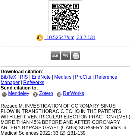
‎ 10.52547/umj.33.2.131
Download citation:
BibTeX
|
RIS
|
EndNote
|
Medlars
|
ProCite
|
Reference
Manager
|
RefWorks
Send citation to:
Mendeley
Zotero
RefWorks
Rezaee M. INVESTIGATION OF CORONARY SINUS
FLOW IN TRANSTHORACIC ECHO IN THE PATIENTS
WITH LEFT VENTRICULAR EJECTION FRACTION (LVEF)
MORE THAN 45% BEFORE AND AFTER CORONARY
ARTERY BYPASS GRAFT (CABG) SURGERY. Studies in
Medical Sciences 2022; 33 (2) :131-139