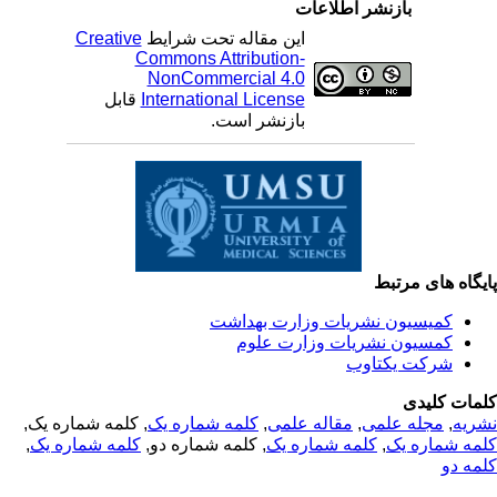
بازنشر اطلاعات
این مقاله تحت شرایط
Creative
Commons Attribution-
NonCommercial 4.0
International License
قابل
بازنشر است.
یگاه های مرتبط
کمیسیون نشریات وزارت بهداشت
کمسیون نشریات وزارت علوم
شرکت یکتاوب
مات کلیدی
ریه
,
مجله علمی
,
مقاله علمی
,
کلمه شماره یک
, کلمه شماره یک,
مه شماره یک
,
کلمه شماره یک
, کلمه شماره دو,
کلمه شماره یک
,
مه دو
© 2025 All Rights Reserved | Health Science Monitor | Designed &