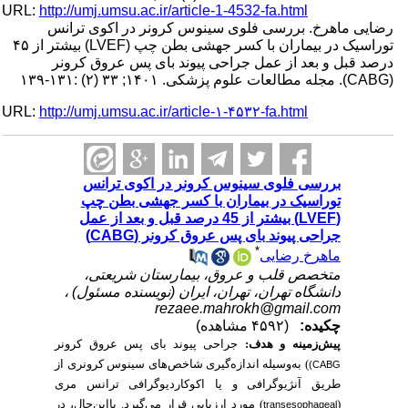
URL:
http://umj.umsu.ac.ir/article-1-4532-fa.html
رضایی ماهرخ. بررسی فلوی سینوس کرونر در اکوی ترانس
توراسیک در بیماران با کسر جهشی بطن چپ (LVEF) بیشتر از ۴۵
درصد قبل و بعد از عمل جراحی پیوند بای پس عروق کرونر
(CABG). مجله مطالعات علوم پزشکی. ۱۴۰۱; ۳۳ (۲) :۱۳۱-۱۳۹
URL:
http://umj.umsu.ac.ir/article-۱-۴۵۳۲-fa.html
بررسی فلوی سینوس کرونر در اکوی ترانس
توراسیک در بیماران با کسر جهشی بطن چپ
(LVEF) بیشتر از 45 درصد قبل و بعد از عمل
جراحی پیوند بای پس عروق کرونر (CABG)
*
ماهرخ رضایی
متخصص قلب و عروق، بیمارستان شریعتی،
دانشگاه تهران، تهران، ایران (نویسنده مسئول) ،
rezaee.mahrokh@gmail.com
چکیده:
(۴۵۹۲ مشاهده)
پیش‌زمینه و هدف:
جراحی پیوند بای پس عروق کرونر
) به‌وسیله اندازه‌گیری شاخص‌های سینوس کرونری از
CABG)
طریق آنژیوگرافی و یا اکوکاردیوگرافی ترانس مری
(
) مورد ارزیابی قرار می‌گیرد. بااین‌حال، در
transesophageal